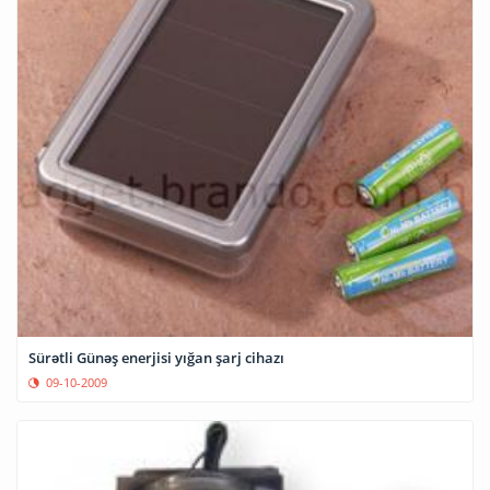
Sürətli Günəş enerjisi yığan şarj cihazı
09-10-2009