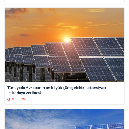
Türkiyədə Avropanın ən böyük günəş elektrik stansiyası
istifadəyə veriləcək
02-05-2023