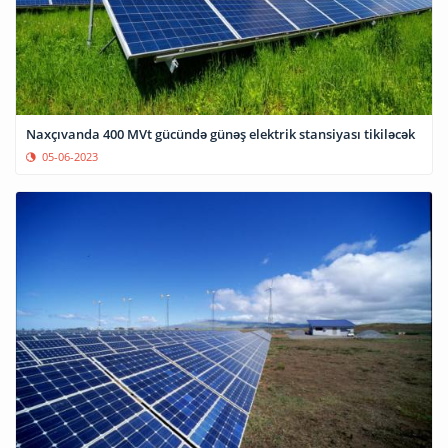
Naxçıvanda 400 MVt gücündə günəş elektrik stansiyası tikiləcək
05-06-2023