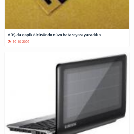
ABŞ-da qəpik ölçüsündə nüvə batareyası yaradılıb
10-10-2009