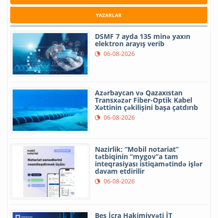
YAZARLAR
DSMF 7 ayda 135 minə yaxın
elektron arayış verib
06-08-2026
Azərbaycan və Qazaxıstan
Transxəzər Fiber-Optik Kabel
Xəttinin çəkilişini başa çatdırıb
06-08-2026
Nazirlik: “Mobil notariat”
tətbiqinin “mygov”a tam
inteqrasiyası istiqamətində işlər
davam etdirilir
06-08-2026
Beş İcra Hakimiyyəti İT