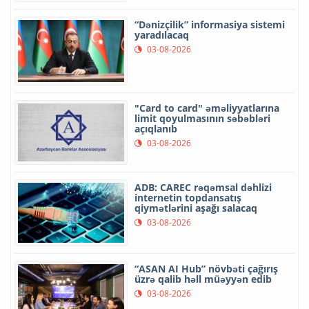
“Dənizçilik” informasiya sistemi
yaradılacaq
03-08-2026
"Card to card" əməliyyatlarına
limit qoyulmasının səbəbləri
açıqlanıb
03-08-2026
ADB: CAREC rəqəmsal dəhlizi
internetin topdansatış
qiymətlərini aşağı salacaq
03-08-2026
“ASAN AI Hub” növbəti çağırış
üzrə qalib həll müəyyən edib
03-08-2026