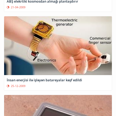
ABŞ elekrtiki kosmosdan almağı planlaşdırır
21-04-2009
İnsan enerjisi ilə işləyən batareyalar kəşf edildi
25-12-2009