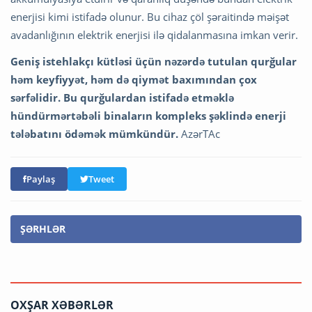
enerjisi kimi istifadə olunur. Bu cihaz çöl şəraitində məişət
avadanlığının elektrik enerjisi ilə qidalanmasına imkan verir.
Geniş istehlakçı kütləsi üçün nəzərdə tutulan qurğular
həm keyfiyyət, həm də qiymət baxımından çox
sərfəlidir. Bu qurğulardan istifadə etməklə
hündürmərtəbəli binaların kompleks şəklində enerji
tələbatını ödəmək mümkündür.
AzərTAc
Paylaş
Tweet
ŞƏRHLƏR
OXŞAR XƏBƏRLƏR