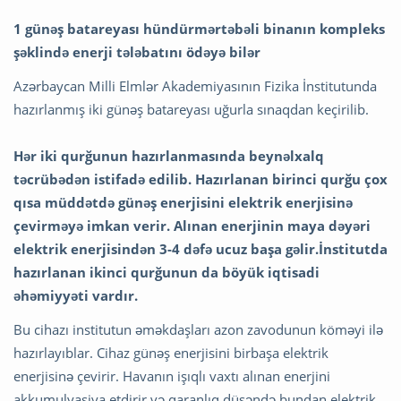
1 günəş batareyası hündürmərtəbəli binanın kompleks
şəklində enerji tələbatını ödəyə bilər
Azərbaycan Milli Elmlər Akademiyasının Fizika İnstitutunda
hazırlanmış iki günəş batareyası uğurla sınaqdan keçirilib.
Hər iki qurğunun hazırlanmasında beynəlxalq
təcrübədən istifadə edilib. Hazırlanan birinci qurğu çox
qısa müddətdə günəş enerjisini elektrik enerjisinə
çevirməyə imkan verir. Alınan enerjinin maya dəyəri
elektrik enerjisindən 3-4 dəfə ucuz başa gəlir.İnstitutda
hazırlanan ikinci qurğunun da böyük iqtisadi
əhəmiyyəti vardır.
Bu cihazı institutun əməkdaşları azon zavodunun köməyi ilə
hazırlayıblar. Cihaz günəş enerjisini birbaşa elektrik
enerjisinə çevirir. Havanın işıqlı vaxtı alınan enerjini
akkumulyasiya etdirir və qaranlıq düşəndə bundan elektrik