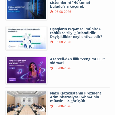
sistemlərini “Hökumət
buludu”na köçürüb
06-08-2026
Uşaqların rəqəmsal mühitdə
təhlükəsizliyi gücləndirilir -
Dəyişikliklər nəyi ehtiva edir?
05-08-2026
Azercell-dən illik “ZengimCELL”
xidməti
05-08-2026
Nazir Qazaxıstanın Prezident
Administrasiyası rəhbərinin
müavini ilə görüşüb
05-08-2026