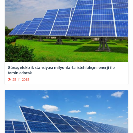
Günəş elektrik stansiyası milyonlarla istehlakçını enerji ilə
təmin edəcək
25-11-2015