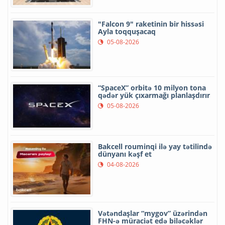
"Falcon 9" raketinin bir hissəsi
Ayla toqquşacaq
05-08-2026
“SpaceX” orbitə 10 milyon tona
qədər yük çıxarmağı planlaşdırır
05-08-2026
Bakcell rouminqi ilə yay tətilində
dünyanı kəşf et
04-08-2026
Vətəndaşlar “mygov” üzərindən
FHN-ə müraciət edə biləcəklər