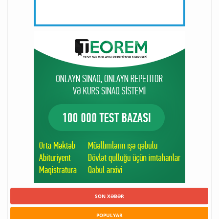
SON XƏBƏR
POPULYAR