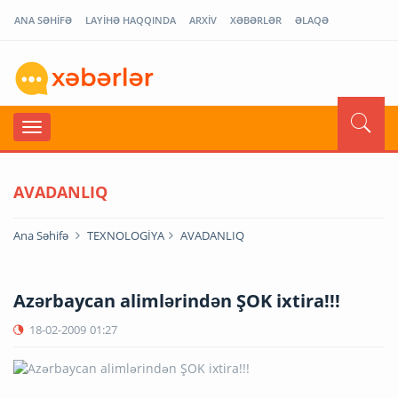
ANA SƏHİFƏ
LAYİHƏ HAQQINDA
ARXİV
XƏBƏRLƏR
ƏLAQƏ
AVADANLIQ
Ana Səhifə
TEXNOLOGİYA
AVADANLIQ
Azərbaycan alimlərindən ŞOK ixtira!!!
18-02-2009
01:27