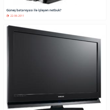
Günəş batareyası ilə işləyən netbuk?
22-06-2011