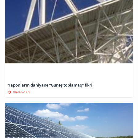
Yaponların dahiyanə “Günəş toplamaq” fikri
04-07-2009