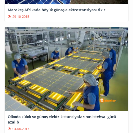
Mərakeş Afrikada böyük günəş elektrostansiyası tikir
29-10-2015
Ölkədə külək və günəş elektrik stansiyalarının istehsal gücü
azalıb
04-08-2017