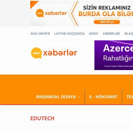
ANA SƏHİFƏ
LAYİHƏ HAQQINDA
ARXİV
XƏBƏRLƏR
ƏLA
RƏQƏMSAL DÜNYA
E - HÖKUMƏT
TE
EDUTECH