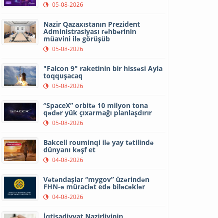
05-08-2026
Nazir Qazaxıstanın Prezident
Administrasiyası rəhbərinin
müavini ilə görüşüb
05-08-2026
"Falcon 9" raketinin bir hissəsi Ayla
toqquşacaq
05-08-2026
“SpaceX” orbitə 10 milyon tona
qədər yük çıxarmağı planlaşdırır
05-08-2026
Bakcell rouminqi ilə yay tətilində
dünyanı kəşf et
04-08-2026
Vətəndaşlar “mygov” üzərindən
FHN-ə müraciət edə biləcəklər
04-08-2026
İqtisadiyyat Nazirliyinin