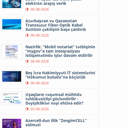
elektron arayış verib
06-08-2026
Azərbaycan və Qazaxıstan
Transxəzər Fiber-Optik Kabel
Xəttinin çəkilişini başa çatdırıb
06-08-2026
Nazirlik: “Mobil notariat” tətbiqinin
“mygov”a tam inteqrasiyası
istiqamətində işlər davam etdirilir
06-08-2026
Beş İcra Hakimiyyəti İT sistemlərini
“Hökumət buludu”na köçürüb
06-08-2026
Uşaqların rəqəmsal mühitdə
təhlükəsizliyi gücləndirilir -
Dəyişikliklər nəyi ehtiva edir?
05-08-2026
Azercell-dən illik “ZengimCELL”
xidməti