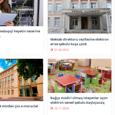
edaqoji heyətin nəzərinə
7
Məktəb direktoru vəzifəsinə elektron
ərizə qəbulu başa çatdı
01-04-2016
Bağça müdiri olmaq istəyənlər üçün
elektron sənəd qəbulu başlayacaq
14 mindən çox e-müraciət
25-11-2024