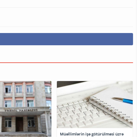
Müəllimlərin işə götürülməsi üzrə