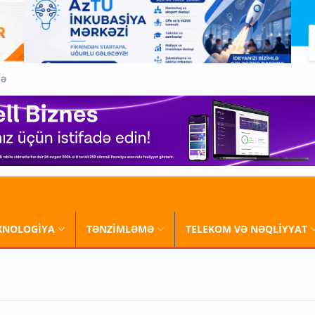
QƏ
XNOLOGİYA
TƏNZİMLƏMƏ
TELEKOM VƏ NƏQLİYYAT