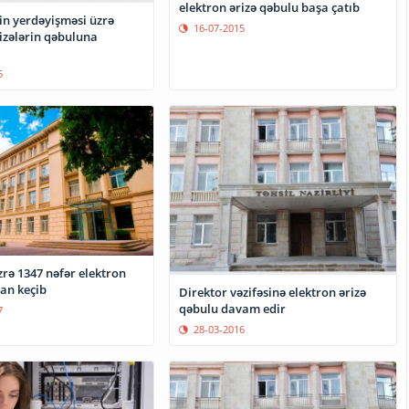
elektron ərizə qəbulu başa çatıb
in yerdəyişməsi üzrə
16-07-2015
izələrin qəbuluna
5
zrə 1347 nəfər elektron
an keçib
Direktor vəzifəsinə elektron ərizə
qəbulu davam edir
7
28-03-2016