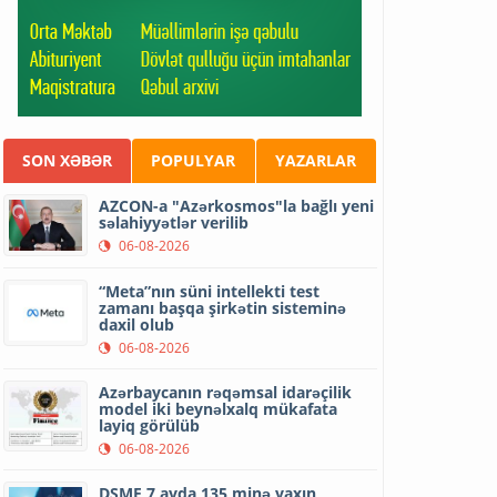
SON XƏBƏR
POPULYAR
YAZARLAR
AZCON-a "Azərkosmos"la bağlı yeni
səlahiyyətlər verilib
06-08-2026
“Meta”nın süni intellekti test
zamanı başqa şirkətin sisteminə
daxil olub
06-08-2026
Azərbaycanın rəqəmsal idarəçilik
model iki beynəlxalq mükafata
layiq görülüb
06-08-2026
DSMF 7 ayda 135 minə yaxın