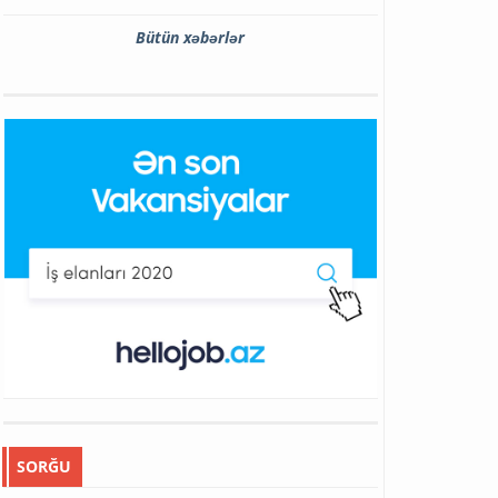
Bütün xəbərlər
SORĞU