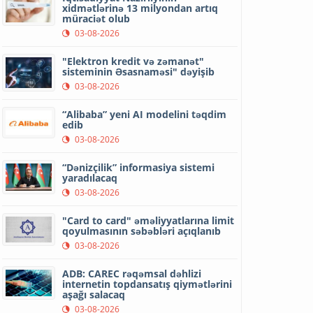
xidmətlərinə 13 milyondan artıq
müraciət olub
03-08-2026
"Elektron kredit və zəmanət"
sisteminin Əsasnaməsi" dəyişib
03-08-2026
“Alibaba” yeni AI modelini təqdim
edib
03-08-2026
“Dənizçilik” informasiya sistemi
yaradılacaq
03-08-2026
"Card to card" əməliyyatlarına limit
qoyulmasının səbəbləri açıqlanıb
03-08-2026
ADB: CAREC rəqəmsal dəhlizi
internetin topdansatış qiymətlərini
aşağı salacaq
03-08-2026