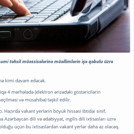
umi təhsil müəssisələrinə müəllimlərin işə qəbulu üzrə
4-nə kimi davam edəcək.
qə 4 mərhələdə (elektron ərizədəki göstəricilərin
eçilməsi və müsahibə) təşkil edilir.
 Hazırda vakant yerlərin böyük hissəsi ibtidai sinif,
 Azərbaycan dili və ədəbiyyat, ingilis dili ixtisasları üzrə
olduğu üçün bu ixtisaslardan vakant yerlər daha az olacaq.