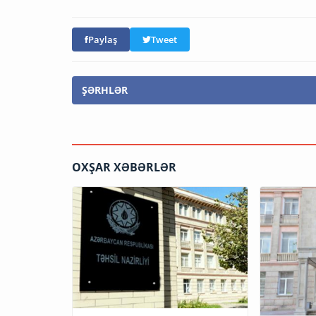
Paylaş
Tweet
ŞƏRHLƏR
OXŞAR XƏBƏRLƏR