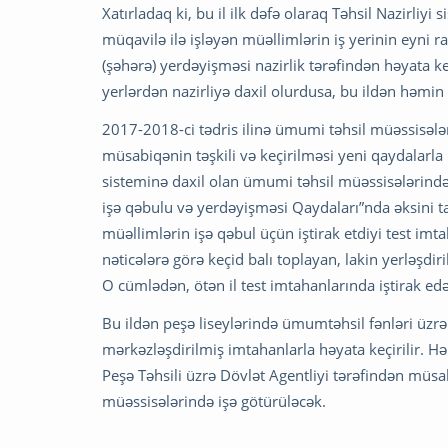
Xatırladaq ki, bu il ilk dəfə olaraq Təhsil Nazirli
müqavilə ilə işləyən müəllimlərin iş yerinin eyni r
(şəhərə) yerdəyişməsi nazirlik tərəfindən həyata ke
yerlərdən nazirliyə daxil olurdusa, bu ildən həmin
2017-2018-ci tədris ilinə ümumi təhsil müəssisələ
müsabiqənin təşkili və keçirilməsi yeni qaydalarla 
sisteminə daxil olan ümumi təhsil müəssisələrində
işə qəbulu və yerdəyişməsi Qaydaları”nda əksini t
müəllimlərin işə qəbul üçün iştirak etdiyi test imt
nəticələrə görə keçid balı toplayan, lakin yerləşd
O cümlədən, ötən il test imtahanlarında iştirak edə
Bu ildən peşə liseylərində ümumtəhsil fənləri üzrə
mərkəzləşdirilmiş imtahanlarla həyata keçirilir. H
Peşə Təhsili üzrə Dövlət Agentliyi tərəfindən müs
müəssisələrində işə götürüləcək.