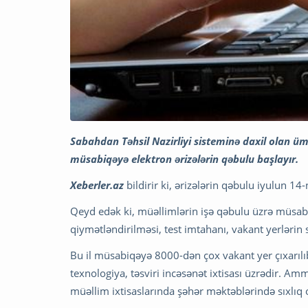
Sabahdan Təhsil Nazirliyi sisteminə daxil olan üm
müsabiqəyə elektron ərizələrin qəbulu başlayır.
Xeberler.az
bildirir ki, ərizələrin qəbulu iyulun 1
Qeyd edək ki, müəllimlərin işə qəbulu üzrə müsabi
qiymətləndirilməsi, test imtahanı, vakant yerlərin s
Bu il müsabiqəyə 8000-dən çox vakant yer çıxarılıb.
texnologiya, təsviri incəsənət ixtisası üzrədir. Amma
müəllim ixtisaslarında şəhər məktəblərində sıxlıq 