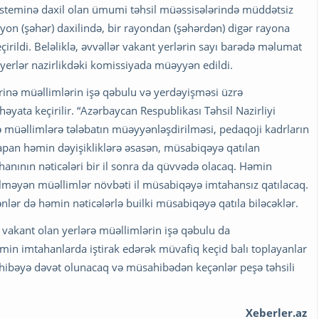
yi sisteminə daxil olan ümumi təhsil müəssisələrində müddətsiz
ayon (şəhər) daxilində, bir rayondan (şəhərdən) digər rayona
çirildi. Beləliklə, əvvəllər vakant yerlərin sayı barədə məlumat
 yerlər nazirlikdəki komissiyada müəyyən edildi.
rinə müəllimlərin işə qəbulu və yerdəyişməsi üzrə
həyata keçirilir. “Azərbaycan Respublikası Təhsil Nazirliyi
 müəllimlərə tələbatın müəyyənləşdirilməsi, pedaqoji kadrların
apan həmin dəyişikliklərə əsasən, müsabiqəyə qatılan
ahanının nəticələri bir il sonra da qüvvədə olacaq. Həmin
irilməyən müəllimlər növbəti il müsabiqəyə imtahansız qatılacaq.
nlər də həmin nəticələrlə builki müsabiqəyə qatıla biləcəklər.
 vakant olan yerlərə müəllimlərin işə qəbulu da
əmin imtahanlarda iştirak edərək müvafiq keçid balı toplayanlar
ahibəyə dəvət olunacaq və müsahibədən keçənlər peşə təhsili
Xeberler.az