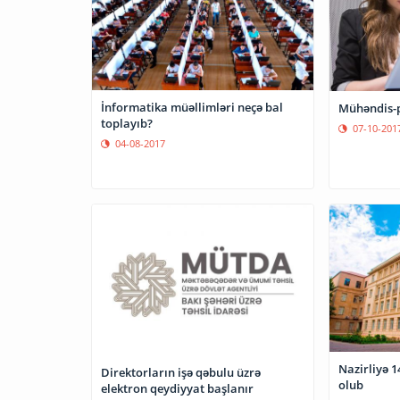
İnformatika müəllimləri neçə bal
Mühəndis-p
toplayıb?
07-10-201
04-08-2017
Nazirliyə 
Direktorların işə qəbulu üzrə
olub
elektron qeydiyyat başlanır