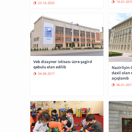
10-01-201
23-10-2025
Veb dizayner ixtisası üzrə şagird
qəbulu elan edilib
Nazirliyin
daxil olan 
04-08-2017
açıqlanıb
06-01-201