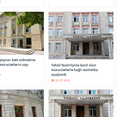
8
 Qaynar Xətt xidmətinə
müraciətlərin sayı
Təhsil Nazirliyinə daxil olan
müraciətlərlə bağlı statistika
açıqlanıb
7
02-07-2015