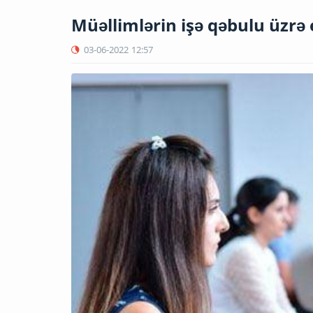
Müəllimlərin işə qəbulu üzrə
03-06-2022
12:57