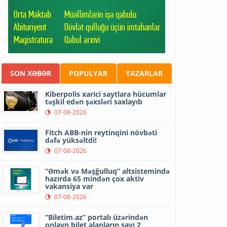
SON XƏBƏR
POPULYAR
YAZARLAR
Kiberpolis xarici saytlara hücumlar
təşkil edən şəxsləri saxlayıb
07-08-2026
Fitch ABB-nin reytinqini növbəti
dəfə yüksəltdi!
07-08-2026
“Əmək və Məşğulluq” altsistemində
hazırda 65 mindən çox aktiv
vakansiya var
07-08-2026
“Biletim.az” portalı üzərindən
onlayn bilet alanların sayı 2