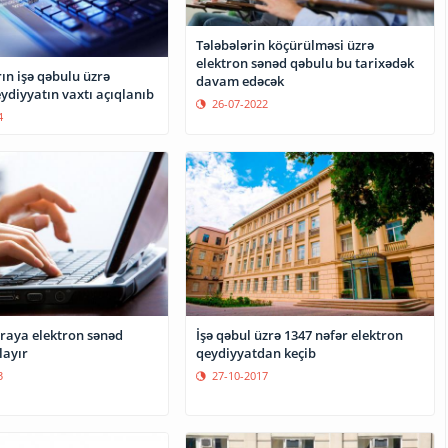
Tələbələrin köçürülməsi üzrə
elektron sənəd qəbulu bu tarixədək
ın işə qəbulu üzrə
davam edəcək
ydiyyatın vaxtı açıqlanıb
26-07-2022
4
raya elektron sənəd
İşə qəbul üzrə 1347 nəfər elektron
layır
qeydiyyatdan keçib
3
27-10-2017