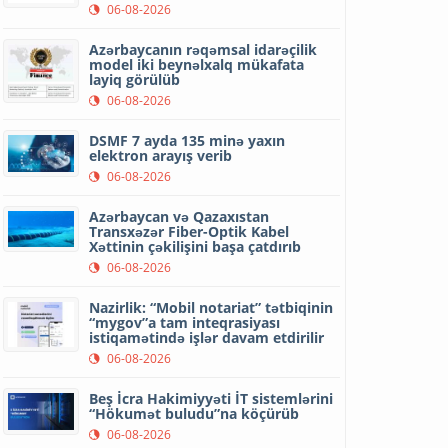
06-08-2026
Azərbaycanın rəqəmsal idarəçilik
model iki beynəlxalq mükafata
layiq görülüb
06-08-2026
DSMF 7 ayda 135 minə yaxın
elektron arayış verib
06-08-2026
Azərbaycan və Qazaxıstan
Transxəzər Fiber-Optik Kabel
Xəttinin çəkilişini başa çatdırıb
06-08-2026
Nazirlik: “Mobil notariat” tətbiqinin
“mygov”a tam inteqrasiyası
istiqamətində işlər davam etdirilir
06-08-2026
Beş İcra Hakimiyyəti İT sistemlərini
“Hökumət buludu”na köçürüb
06-08-2026