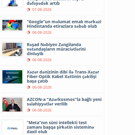
dəfəyədək artıb
07-08-2026
“Google”un məlumat emalı mərkəzi
Hindistanda etirazlara səbəb olub
06-08-2026
Rəşad Nəbiyev Zəngilanda
vətəndaşların müraciətlərini
dinləyib
06-08-2026
Xəzər dənizinin dibi ilə Trans-Xəzər
Fiber-Optik Kabel Xəttinin çəkilişi
başa çatıb
06-08-2026
AZCON-a "Azərkosmos"la bağlı yeni
səlahiyyətlər verilib
06-08-2026
“Meta”nın süni intellekti test
zamanı başqa şirkətin sisteminə
daxil olub