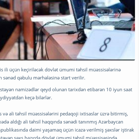
s ili üçün keçiriləcək dövlət ümumi təhsil müəssisələrinə
 sənəd qəbulu mərhələsinə start verilir.
 istəyən namizədlər qeyd olunan tarixdən etibarən 10 iyun saat
ydiyyatdan keçə bilərlər.
və ali təhsil müəssisələrini pedaqoji ixtisaslar üzrə bitirmiş,
lkədə aldığı ali təhsil haqqında sənədi tanınmış Azərbaycan
publikasında daimi yaşamaq üçün icazə verilmiş şəxslər iştirak
istəyən şəxs hazırda dövlət ümumi təhsil müəssisəsində