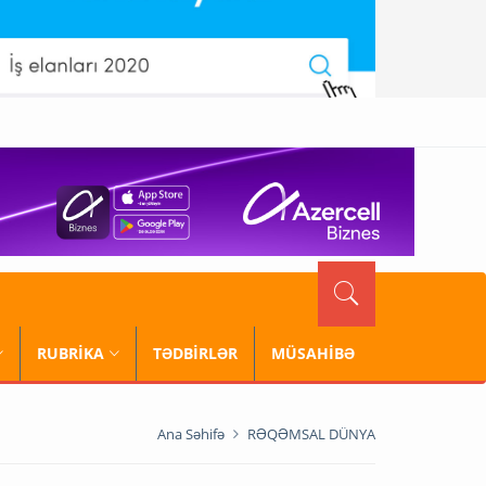
RUBRİKA
TƏDBİRLƏR
MÜSAHİBƏ
Ana Səhifə
RƏQƏMSAL DÜNYA