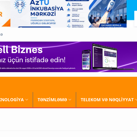
QƏ
XNOLOGİYA
TƏNZİMLƏMƏ
TELEKOM VƏ NƏQLİYYAT