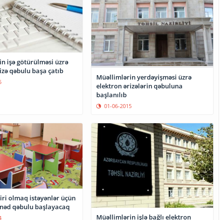
n işə götürülməsi üzrə
izə qəbulu başa çatıb
Müəllimlərin yerdəyişməsi üzrə
5
elektron ərizələrin qəbuluna
başlanılıb
01-06-2015
ri olmaq istəyənlər üçün
ənəd qəbulu başlayacaq
Müəllimlərin işlə bağlı elektron
4