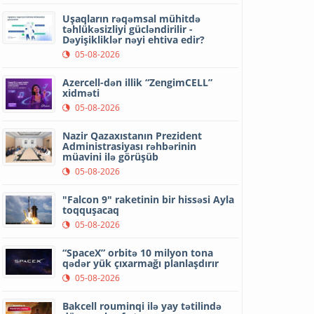
Uşaqların rəqəmsal mühitdə
təhlükəsizliyi gücləndirilir -
Dəyişikliklər nəyi ehtiva edir?
05-08-2026
Azercell-dən illik “ZengimCELL”
xidməti
05-08-2026
Nazir Qazaxıstanın Prezident
Administrasiyası rəhbərinin
müavini ilə görüşüb
05-08-2026
"Falcon 9" raketinin bir hissəsi Ayla
toqquşacaq
05-08-2026
“SpaceX” orbitə 10 milyon tona
qədər yük çıxarmağı planlaşdırır
05-08-2026
Bakcell rouminqi ilə yay tətilində