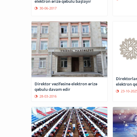
elektron ərizə qəbulu başlayır
30-06-2017
Direktorlar
Direktor vəzifəsinə elektron ərizə
elektron q
qəbulu davam edir
23-10-202
28-03-2016