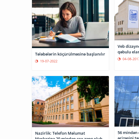
Veb dizayne
qəbulu elan
Tələbələrin köçürülməsinə başlanılır
04-08-201
19-07-2022
56 mindən 
Nazirlik: Telefon Məlumat
ərizəsini t
Mərkəzinə 20 mindən çox zəng olub