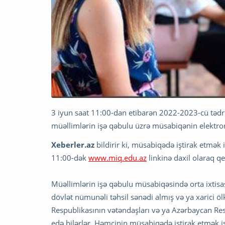
3 iyun saat 11:00-dan etibarən 2022-2023-cü tədri
müəllimlərin işə qəbulu üzrə müsabiqənin elektron
Xeberler.az
bildirir ki, müsabiqədə iştirak etmək
11:00-dək
www.miq.edu.az
linkinə daxil olaraq qe
Müəllimlərin işə qəbulu müsabiqəsində orta ixtisas 
dövlət nümunəli təhsil sənədi almış və ya xarici ö
Respublikasının vətəndaşları və ya Azərbaycan Res
edə bilərlər. Həmçinin müsabiqədə iştirak etmək 