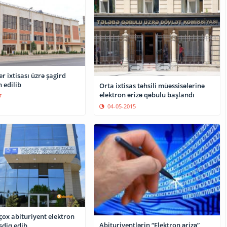
r ixtisası üzrə şagird
 edilib
Orta ixtisas təhsili müəssisələrinə
elektron ərizə qəbulu başlandı
7
04-05-2015
çox abituriyent elektron
Abituriyentlərin “Elektron ərizə”
əsdiq edib