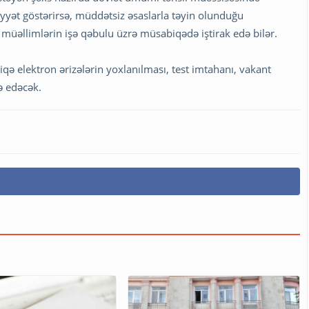
yət göstərirsə, müddətsiz əsaslarla təyin olunduğu
a müəllimlərin işə qəbulu üzrə müsabiqədə iştirak edə bilər.
ə elektron ərizələrin yoxlanılması, test imtahanı, vakant
ə edəcək.