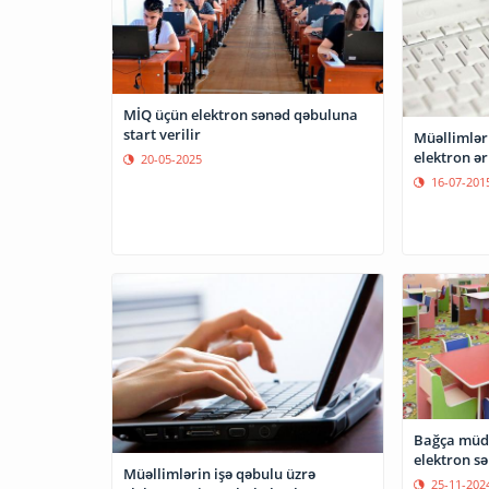
MİQ üçün elektron sənəd qəbuluna
start verilir
Müəllimləri
elektron ər
20-05-2025
16-07-201
Bağça müdi
elektron s
Müəllimlərin işə qəbulu üzrə
25-11-202