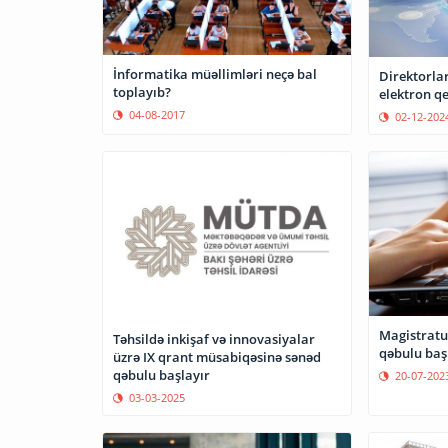
İnformatika müəllimləri neçə bal
Direktorlar
toplayıb?
elektron qe
04-08-2017
02-12-202
Magistratu
Təhsildə inkişaf və innovasiyalar
qəbulu baş
üzrə IX qrant müsabiqəsinə sənəd
qəbulu başlayır
20-07-202
03-03-2025