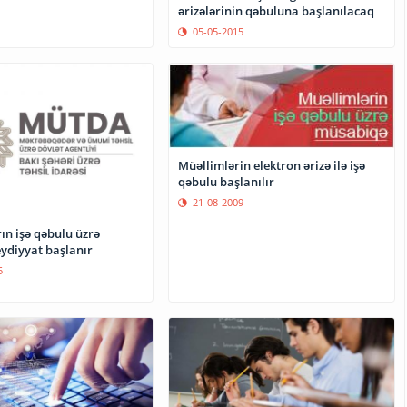
ərizələrinin qəbuluna başlanılacaq
05-05-2015
Müəllimlərin elektron ərizə ilə işə
qəbulu başlanılır
21-08-2009
ın işə qəbulu üzrə
eydiyyat başlanır
5