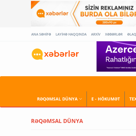
ANA SƏHİFƏ
LAYİHƏ HAQQINDA
ARXİV
XƏBƏRLƏR
ƏLA
RƏQƏMSAL DÜNYA
E - HÖKUMƏT
TE
RƏQƏMSAL DÜNYA