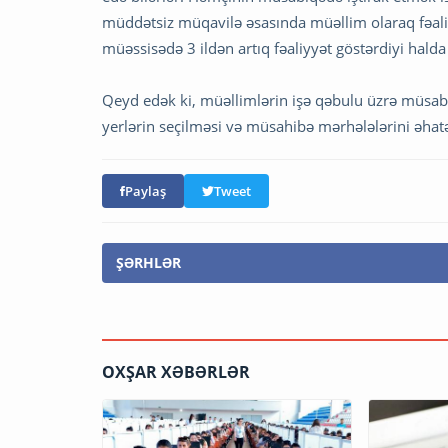
müddətsiz müqavilə əsasında müəllim olaraq fəaliy
müəssisədə 3 ildən artıq fəaliyyət göstərdiyi hald
Qeyd edək ki, müəllimlərin işə qəbulu üzrə müsabiq
yerlərin seçilməsi və müsahibə mərhələlərini əhat
Paylaş
Tweet
ŞƏRHLƏR
OXŞAR XƏBƏRLƏR