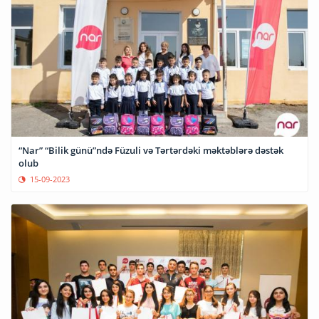
“Nar” “Bilik günü”ndə Füzuli və Tərtərdəki məktəblərə dəstək
olub
15-09-2023