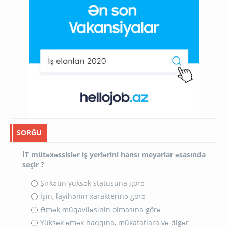
SORĞU
İT mütəxəssislər iş yerlərini hansı meyarlar əsasında
seçir ?
Şirkətin yüksək statusuna görə
İşin, layihənin xarakterinə görə
Əmək müqaviləsinin olmasına görə
Yüksək əmək haqqına, mükafatlara və digər