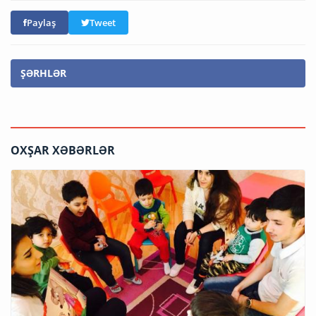
Paylaş
Tweet
ŞƏRHLƏR
OXŞAR XƏBƏRLƏR