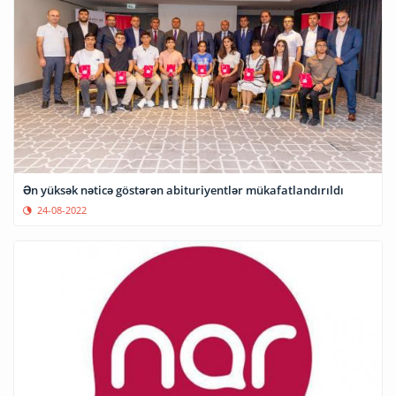
Ən yüksək nəticə göstərən abituriyentlər mükafatlandırıldı
24-08-2022