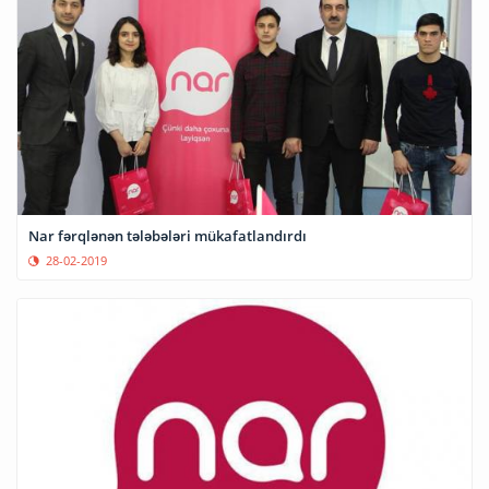
Nar fərqlənən tələbələri mükafatlandırdı
28-02-2019