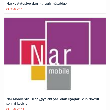
Nar və Avtostop-dan maraqlı müsabiqə
30-03-2018
Nar Mobile xüsusi qayğıya ehtiyacı olan uşaqlar üçün Novruz
şənliyi keçirib
18-03-2011