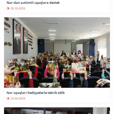
Nar-dan autizmli uşaqlara dəstək
02-10-2018
Nar uşaqları hədiyyələrlə təbrik edib
23-04-2018