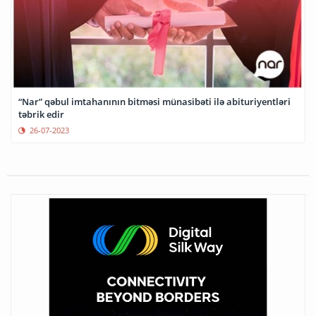
“Nar” qəbul imtahanının bitməsi münasibəti ilə abituriyentləri
təbrik edir
26-07-2023