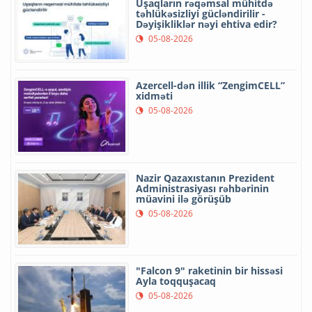
Uşaqların rəqəmsal mühitdə
təhlükəsizliyi gücləndirilir -
Dəyişikliklər nəyi ehtiva edir?
05-08-2026
Azercell-dən illik “ZengimCELL”
xidməti
05-08-2026
Nazir Qazaxıstanın Prezident
Administrasiyası rəhbərinin
müavini ilə görüşüb
05-08-2026
"Falcon 9" raketinin bir hissəsi
Ayla toqquşacaq
05-08-2026