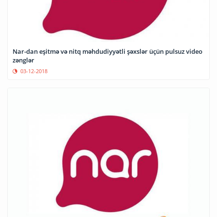
Nar-dan eşitmə və nitq məhdudiyyətli şəxslər üçün pulsuz video
zənglər
03-12-2018