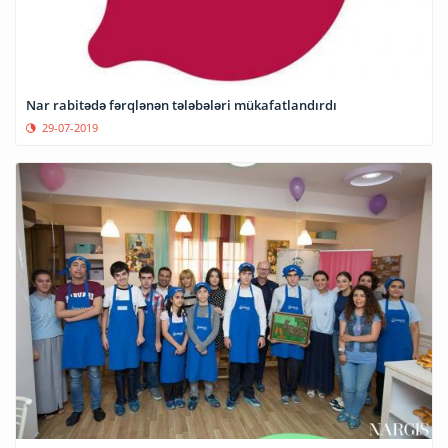
Nar rabitədə fərqlənən tələbələri mükafatlandırdı
29-07-2019