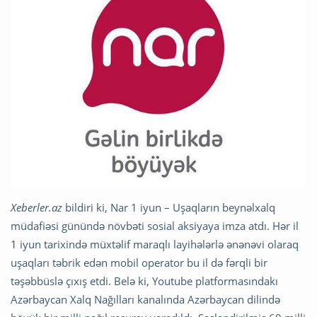
Xeberler.az
bildiri ki, Nar 1 iyun – Uşaqların beynəlxalq
müdafiəsi günündə növbəti sosial aksiyaya imza atdı. Hər il
1 iyun tarixində müxtəlif maraqlı layihələrlə ənənəvi olaraq
uşaqları təbrik edən mobil operator bu il də fərqli bir
təşəbbüslə çıxış etdi. Belə ki, Youtube platformasındakı
Azərbaycan Xalq Nağılları kanalında Azərbaycan dilində