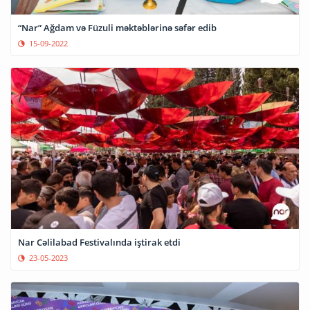
“Nar” Ağdam və Füzuli məktəblərinə səfər edib
15-09-2022
Nar Cəlilabad Festivalında iştirak etdi
23-05-2023