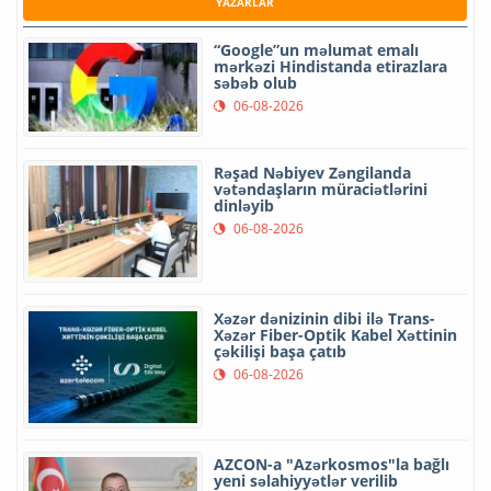
YAZARLAR
“Google”un məlumat emalı
mərkəzi Hindistanda etirazlara
səbəb olub
06-08-2026
Rəşad Nəbiyev Zəngilanda
vətəndaşların müraciətlərini
dinləyib
06-08-2026
Xəzər dənizinin dibi ilə Trans-
Xəzər Fiber-Optik Kabel Xəttinin
çəkilişi başa çatıb
06-08-2026
AZCON-a "Azərkosmos"la bağlı
yeni səlahiyyətlər verilib