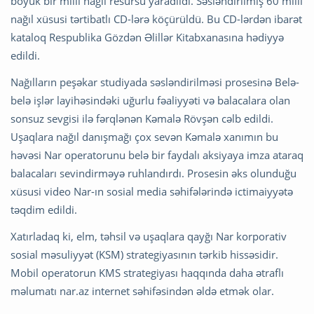
böyük bir milli nağıl resursu yaradıldı. Səsləndirilmiş 60 milli
nağıl xüsusi tərtibatlı CD-lərə köçürüldü. Bu CD-lərdən ibarət
kataloq Respublika Gözdən Əlillər Kitabxanasına hədiyyə
edildi.
Nağılların peşəkar studiyada səsləndirilməsi prosesinə Belə-
belə işlər layihəsindəki uğurlu fəaliyyəti və balacalara olan
sonsuz sevgisi ilə fərqlənən Kəmalə Rövşən cəlb edildi.
Uşaqlara nağıl danışmağı çox sevən Kəmalə xanımın bu
həvəsi Nar operatorunu belə bir faydalı aksiyaya imza ataraq
balacaları sevindirməyə ruhlandırdı. Prosesin əks olunduğu
xüsusi video Nar-ın sosial media səhifələrində ictimaiyyətə
təqdim edildi.
Xatırladaq ki, elm, təhsil və uşaqlara qayğı Nar korporativ
sosial məsuliyyət (KSM) strategiyasının tərkib hissəsidir.
Mobil operatorun KMS strategiyası haqqında daha ətraflı
məlumatı nar.az internet səhifəsindən əldə etmək olar.