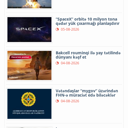
“SpaceX” orbitə 10 milyon tona
qədər yük çıxarmağı planlaşdırır
05-08-2026
Bakcell rouminqi ilə yay tətilində
dünyanı kəşf et
04-08-2026
Vətəndaşlar “mygov” üzərindən
FHN-ə müraciət edə biləcəklər
04-08-2026