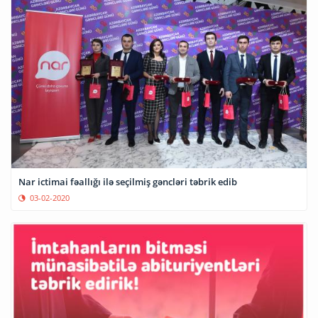
Nar ictimai fəallığı ilə seçilmiş gəncləri təbrik edib
03-02-2020