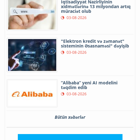
İqtisadiyyat Nazirliyinin
xidmətlərinə 13 milyondan artıq
müraciət olub
03-08-2026
"Elektron kredit və zəmanət"
sisteminin Əsasnaməsi" dəyişib
03-08-2026
“Alibaba” yeni AI modelini
təqdim edib
03-08-2026
Bütün xəbərlər