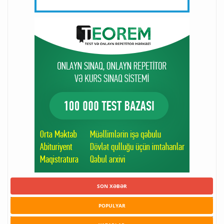
SON XƏBƏR
POPULYAR