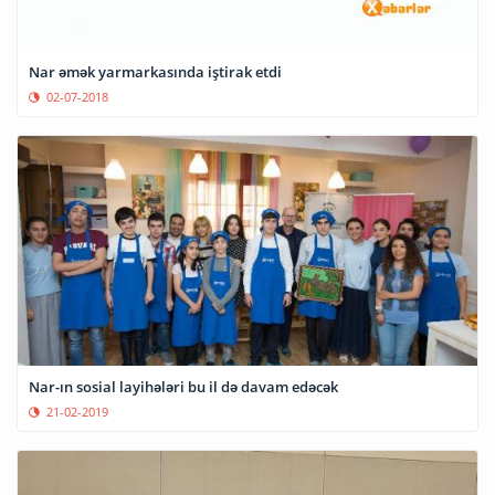
Nar əmək yarmarkasında iştirak etdi
02-07-2018
Nar-ın sosial layihələri bu il də davam edəcək
21-02-2019