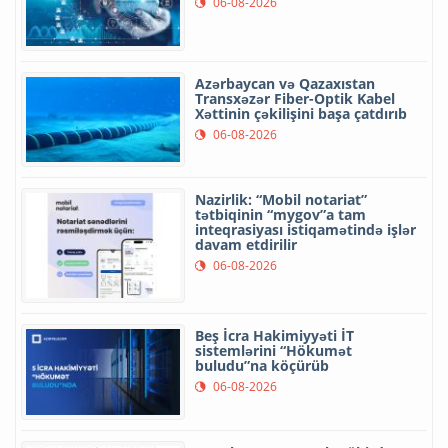
06-08-2026
Azərbaycan və Qazaxıstan
Transxəzər Fiber-Optik Kabel
Xəttinin çəkilişini başa çatdırıb
06-08-2026
Nazirlik: “Mobil notariat”
tətbiqinin “mygov”a tam
inteqrasiyası istiqamətində işlər
davam etdirilir
06-08-2026
Beş İcra Hakimiyyəti İT
sistemlərini “Hökumət
buludu”na köçürüb
06-08-2026