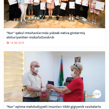
“Nar” qəbul imtahanlarında yüksək nəticə göstərmiş
abituriyentləri mükafatlandırdı
14-08-2018
“Nar” eşitmə məhdudiyyətli insanları tibbi-gigiyenik vasitələrlə