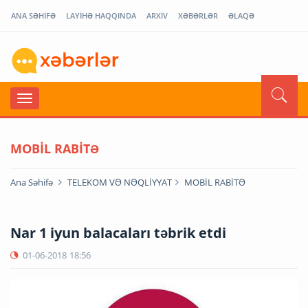
ANA SƏHİFƏ
LAYİHƏ HAQQINDA
ARXİV
XƏBƏRLƏR
ƏLAQƏ
MOBİL RABİTƏ
Ana Səhifə
TELEKOM VƏ NƏQLİYYAT
MOBİL RABİTƏ
Nar 1 iyun balacaları təbrik etdi
01-06-2018
18:56