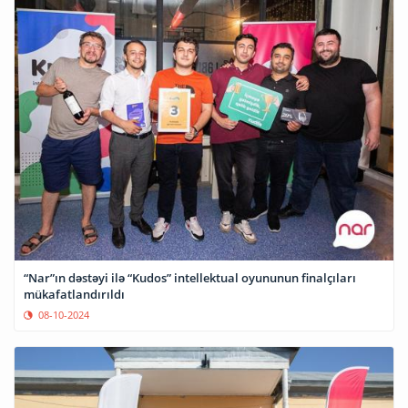
“Nar”ın dəstəyi ilə “Kudos” intellektual oyununun finalçıları
mükafatlandırıldı
08-10-2024