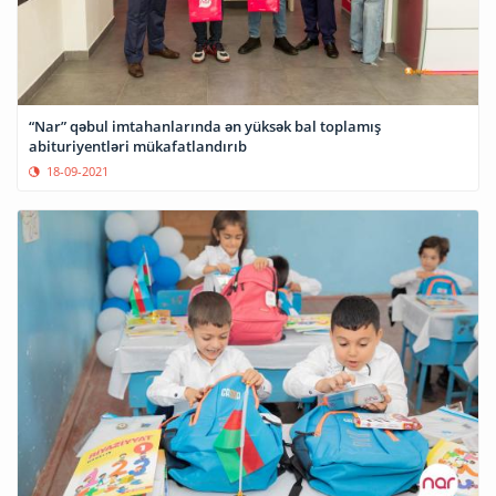
“Nar” qəbul imtahanlarında ən yüksək bal toplamış
abituriyentləri mükafatlandırıb
18-09-2021