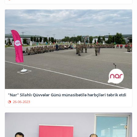
"Nar" Silahlı Qüvvələr Günü münasibətilə hərbçiləri təbrik etdi
26-06-2023