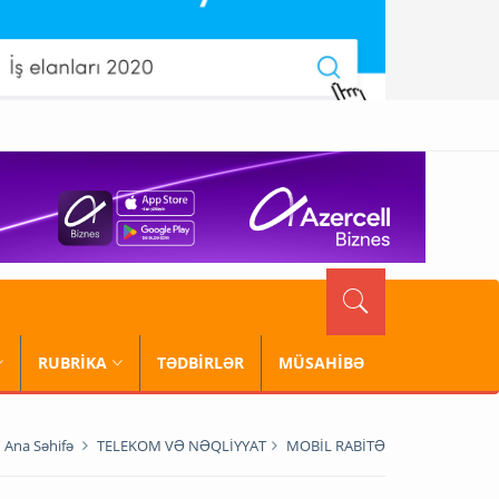
RUBRİKA
TƏDBİRLƏR
MÜSAHİBƏ
Ana Səhifə
TELEKOM VƏ NƏQLİYYAT
MOBİL RABİTƏ