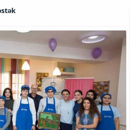
əstək