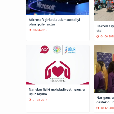
Microsoft şirkəti autizm xəstəliyi
olan işçilər axtarır
Bakcell 1 i
10-04-2015
etdi
04-06-201
Nar-dan fiziki məhdudiyyətli gənclər
üçün layihə
Nar gənclə
01-08-2017
dəstək olur
10-12-201