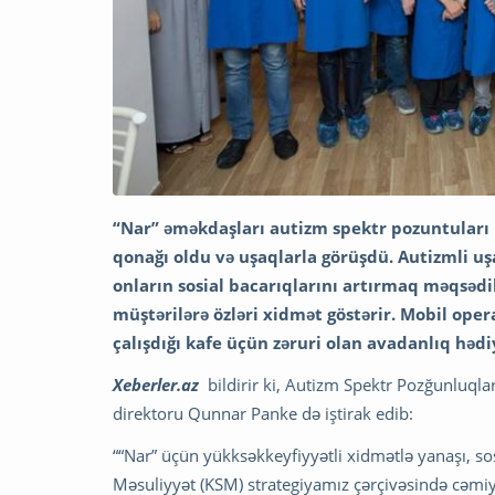
“Nar” əməkdaşları autizm spektr
pozuntuları
qonağı oldu və uşaqlarla görüşdü. Autizmli u
onların sosial bacarıqlarını artırmaq məqsədil
müştərilərə özləri xidmət göstərir. Mobil ope
çalışdığı kafe üçün zəruri olan avadanlıq həd
Xeberler.az
bildirir ki, Autizm Spektr Pozğunluqla
direktoru Qunnar Panke də iştirak edib:
““Nar” üçün yükksəkkeyfiyyətli xidmətlə yanaşı, so
Məsuliyyət (KSM) strategiyamız çərçivəsində cəmiy