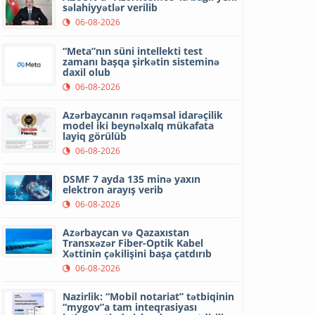
səlahiyyətlər verilib
06-08-2026
“Meta”nın süni intellekti test
zamanı başqa şirkətin sisteminə
daxil olub
06-08-2026
Azərbaycanın rəqəmsal idarəçilik
model iki beynəlxalq mükafata
layiq görülüb
06-08-2026
DSMF 7 ayda 135 minə yaxın
elektron arayış verib
06-08-2026
Azərbaycan və Qazaxıstan
Transxəzər Fiber-Optik Kabel
Xəttinin çəkilişini başa çatdırıb
06-08-2026
Nazirlik: “Mobil notariat” tətbiqinin
“mygov”a tam inteqrasiyası