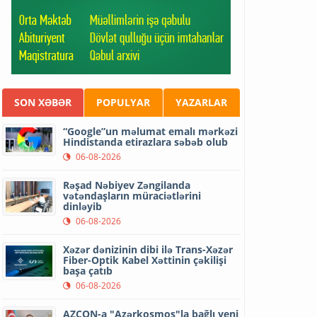
SON XƏBƏR
POPULYAR
YAZARLAR
“Google”un məlumat emalı mərkəzi
Hindistanda etirazlara səbəb olub
06-08-2026
Rəşad Nəbiyev Zəngilanda
vətəndaşların müraciətlərini
dinləyib
06-08-2026
Xəzər dənizinin dibi ilə Trans-Xəzər
Fiber-Optik Kabel Xəttinin çəkilişi
başa çatıb
06-08-2026
AZCON-a "Azərkosmos"la bağlı yeni