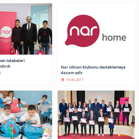
dırdı
Nar idman klubunu dəstəkləməyə
davam edir
9
19-06-2017