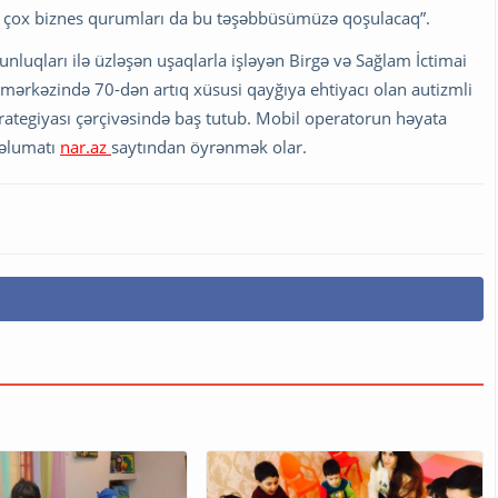
bir çox biznes qurumları da bu təşəbbüsümüzə qoşulacaq”.
nluqları ilə üzləşən uşaqlarla işləyən Birgə və Sağlam İctimai
ya mərkəzində 70-dən artıq xüsusi qayğıya ehtiyacı olan autizmli
trategiyası çərçivəsində baş tutub. Mobil operatorun həyata
məlumatı
nar.az
saytından öyrənmək olar.