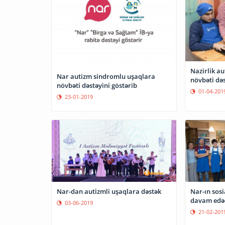
Nazirlik a
Nar autizm sindromlu uşaqlara
növbəti dəs
növbəti dəstəyini göstərib
01-04-201
23-01-2019
Nar-dan autizmli uşaqlara dəstək
Nar-ın sosia
davam edə
03-06-2019
21-02-201