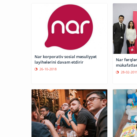
Nar korporativ sosial məsuliyyət
Nar fərqlənən tələbələri
layihələrini davam etdirir
mükafatlan
26-10-2018
28-02-201