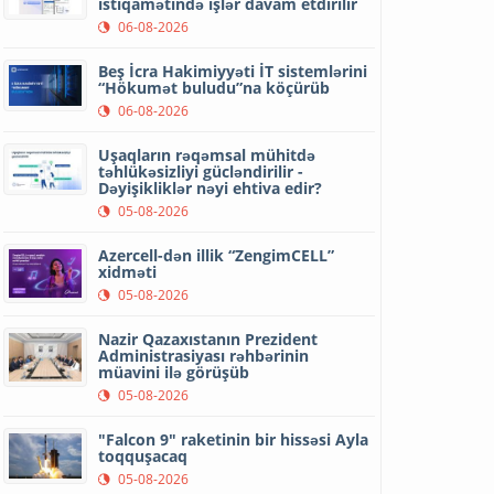
istiqamətində işlər davam etdirilir
06-08-2026
Beş İcra Hakimiyyəti İT sistemlərini
“Hökumət buludu”na köçürüb
06-08-2026
Uşaqların rəqəmsal mühitdə
təhlükəsizliyi gücləndirilir -
Dəyişikliklər nəyi ehtiva edir?
05-08-2026
Azercell-dən illik “ZengimCELL”
xidməti
05-08-2026
Nazir Qazaxıstanın Prezident
Administrasiyası rəhbərinin
müavini ilə görüşüb
05-08-2026
"Falcon 9" raketinin bir hissəsi Ayla
toqquşacaq
05-08-2026