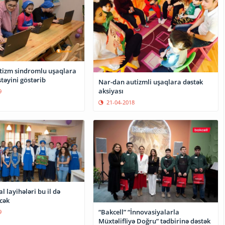
utizm sindromlu uşaqlara
təyini göstərib
Nar-dan autizmli uşaqlara dəstək
aksiyası
9
21-04-2018
l layihələri bu il də
cək
“Bakcell” “İnnovasiyalarla
9
Müxtəlifliyə Doğru” tədbirinə dəstək