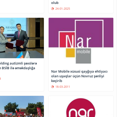
olub
24-01-2025
ding autizmli şəxslərə
n BSİB ilə əməkdaşlığa
Nar Mobile xüsusi qayğıya ehtiyacı
olan uşaqlar üçün Novruz şənliyi
4
keçirib
18-03-2011