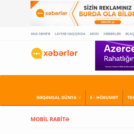
ANA SƏHİFƏ
LAYİHƏ HAQQINDA
ARXİV
XƏBƏRLƏR
ƏLA
RƏQƏMSAL DÜNYA
E - HÖKUMƏT
TE
MOBİL RABİTƏ