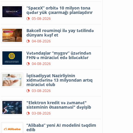
“SpaceX” orbitə 10 milyon tona
qədər yük çıxarmağı planlaşdırır
05-08-2026
Bakcell rouminqi ilə yay tətilində
dünyanı kəşf et
04-08-2026
Vətəndaşlar “mygov” üzərindən
FHN-ə müraciət edə biləcəklər
04-08-2026
İqtisadiyyat Nazirliyinin
xidmətlərinə 13 milyondan artıq
müraciət olub
03-08-2026
"Elektron kredit və zəmanət"
sisteminin Əsasnaməsi" dəyişib
03-08-2026
“Alibaba” yeni AI modelini təqdim
edib