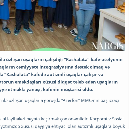
ilə üzləşən uşaqların çalışdığı “Kashalata” kafe-atelyenin
şaqların cəmiyyətə inteqrasiyasına dəstək olmaq və
ə “Kashalata” kafedə autizmli uşaqlar çalışır və
ratorun əməkdaşları xüsusi diqqət tələb edən uşaqların
iyyə etməklə yanaşı, kafenin müştərisi oldu.
rı ilə üzləşən uşaqlarla görüşdə “Azerfon” MMC-nin baş icraçı
sial layihələri həyata keçirmək çox önəmlidir. Korporativ Sosial
yətimizdə xüsusi qayğıya ehtiyacı olan autizmli uşaqlara böyük