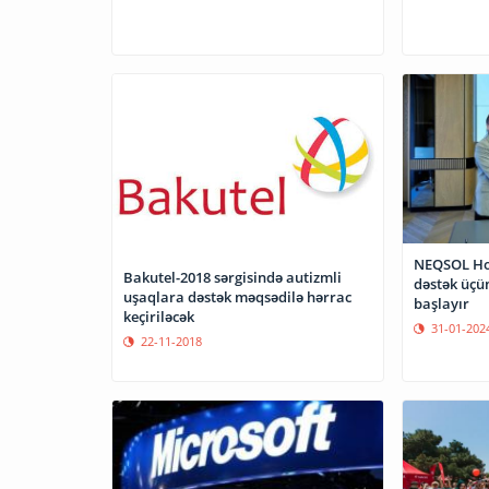
NEQSOL Hol
Bakutel-2018 sərgisində autizmli
dəstək üçü
uşaqlara dəstək məqsədilə hərrac
başlayır
keçiriləcək
31-01-202
22-11-2018