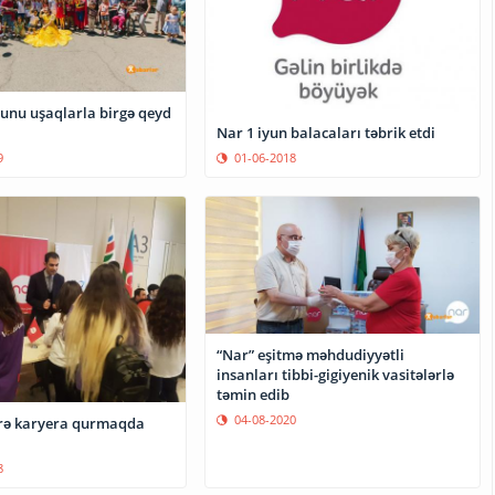
yunu uşaqlarla birgə qeyd
Nar 1 iyun balacaları təbrik etdi
01-06-2018
9
“Nar” eşitmə məhdudiyyətli
insanları tibbi-gigiyenik vasitələrlə
təmin edib
04-08-2020
rə karyera qurmaqda
8