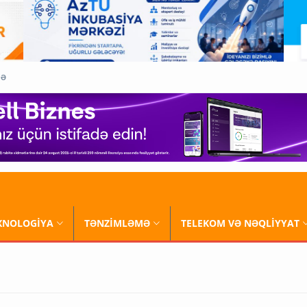
QƏ
XNOLOGİYA
TƏNZİMLƏMƏ
TELEKOM VƏ NƏQLİYYAT