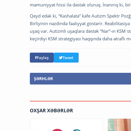
məmuniyyət hissi ilə dəstək oluruq. İnanırıq ki, 
Qeyd edək ki, “Kashalata” kafe Autizm Spektr Pozğu
Birliyinin nəzdində fəaliyyət göstərir. Reabilitasi
uşaq var. Autizmli uşaqlara dəstək “Nar”-ın KSM s
keçirdiyi KSM strategiyası haqqında daha ətraflı 
Paylaş
Tweet
ŞƏRHLƏR
OXŞAR XƏBƏRLƏR