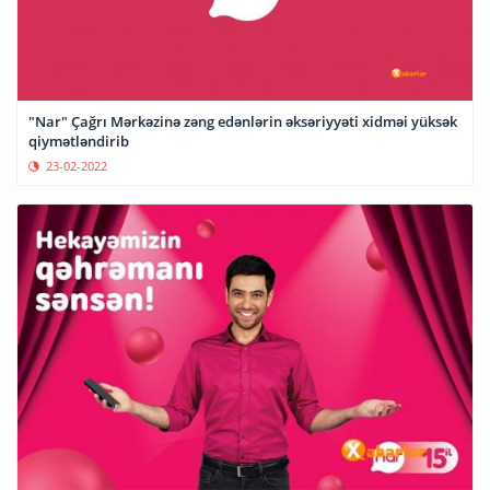
"Nar" Çağrı Mərkəzinə zəng edənlərin əksəriyyəti xidməi yüksək
qiymətləndirib
23-02-2022