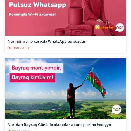
Nar nömrə ilə xaricdə WhatsApp pulsuzdur
18-03-2019
Nar-dan Bayraq Günü ilə əlaqədar abunəçilərinə hədiyyə