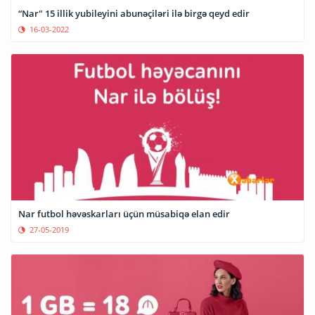
“Nar" 15 illik yubileyini abunəçiləri ilə birgə qeyd edir
16-03-2022
Nar futbol həvəskarları üçün müsabiqə elan edir
27-05-2019