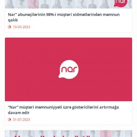
Nar” abunəçilərinin 98%-i müştəri xidmətlərindən məmnun
qalıb
10-03-2023
“Nar” müştəri məmnuniyyəti üzrə göstəricilərini artırmağa
davam edir
31-07-2023