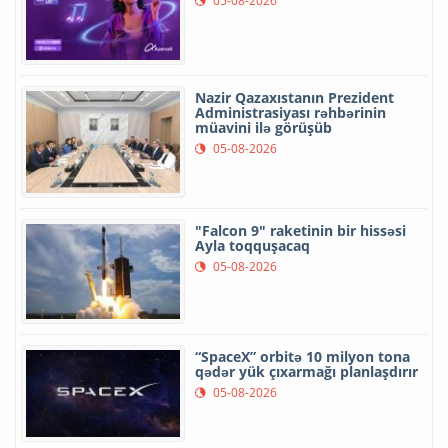
05-08-2026
Nazir Qazaxıstanın Prezident
Administrasiyası rəhbərinin
müavini ilə görüşüb
05-08-2026
"Falcon 9" raketinin bir hissəsi
Ayla toqquşacaq
05-08-2026
“SpaceX” orbitə 10 milyon tona
qədər yük çıxarmağı planlaşdırır
05-08-2026