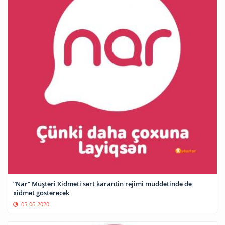
“Nar” Müştəri Xidməti sərt karantin rejimi müddətində də
xidmət göstərəcək
05-06-2020