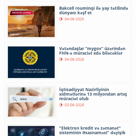
Bakcell rouminqi ilə yay tətilində
dünyanı kəşf et
04-08-2026
Vətəndaşlar “mygov” üzərindən
FHN-ə müraciət edə biləcəklər
04-08-2026
İqtisadiyyat Nazirliyinin
xidmətlərinə 13 milyondan artıq
müraciət olub
03-08-2026
"Elektron kredit və zəmanət"
sisteminin Əsasnaməsi" dəyişib