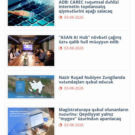
ADB: CAREC rəqəmsal dəhlizi
internetin topdansatış
qiymətlərini aşağı salacaq
03-08-2026
“ASAN AI Hub” növbəti çağırış
üzrə qalib həll müəyyən edib
03-08-2026
Nazir Rəşad Nəbiyev Zəngilanda
vətəndaşları qəbul edəcək
03-08-2026
Magistraturaya qəbul olunanların
nəzərinə: Qeydiyyat yalnız
“mygov” üzərindən aparılacaq
03-08-2026