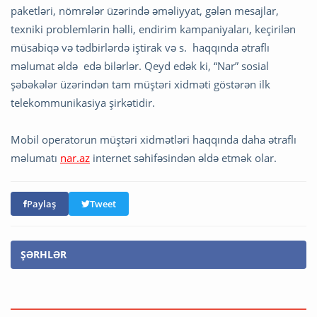
paketləri, nömrələr üzərində əməliyyat, gələn mesajlar,
texniki problemlərin həlli, endirim kampaniyaları, keçirilən
müsabiqə və tədbirlərdə iştirak və s. haqqında ətraflı
məlumat əldə edə bilərlər. Qeyd edək ki, “Nar” sosial
şəbəkələr üzərindən tam müştəri xidməti göstərən ilk
telekommunikasiya şirkətidir.
Mobil operatorun müştəri xidmətləri haqqında daha ətraflı
məlumatı
nar.az
internet səhifəsindən əldə etmək olar.
Paylaş
Tweet
ŞƏRHLƏR