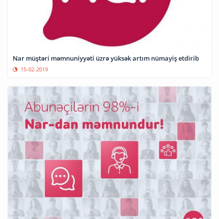
Nar müştəri məmnuniyyəti üzrə yüksək artım nümayiş etdirib
15-02-2019