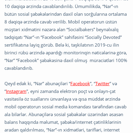
10 dəqiqə ərzində cavablandırılıb. Ümumilikdə, “Nar”-ın
bütün sosial şəbəkələrindən daxil olan sorğularına ortalama
8 dəqiqə ərzində cavab verilib. Mobil operatorun üstün
müştəri xidmətini nəzərə alan “Socialbakers” beynəlxalq
tədqiqatı “Nar”-ın “Facebook” səhifəsini “Socially Devoted”
sertifikatına layiq görüb. Belə ki, təşkilatının 2019-cu ilin
birinci rübü ərzində apardığı monitorinqin nəticələrinə görə,
“Nar” “Facebook” şəbəkəsinə daxil olmuş müraciətləri 100%
cavablandırıb.
Qeyd edək ki, “Nar” abunəçiləri “
Facebook
”, “
Twitter
” və
“
Instagram
”, eyni zamanda elektron poçt və onlayn-çat
vasitəsilə öz suallarını ünvanlaya və qısa müddət ərzində
mobil operatorun sosial media komandası tərəfindən cavab
ala bilərlər. Abunəçilərə sosial şəbəkələr üzərindən əsasən
balans haqqında məlumat, şəbəkə/internet çətinliklərinin
aradan qaldırılması, “Nar”-ın xidmətləri, tarifləri, internet