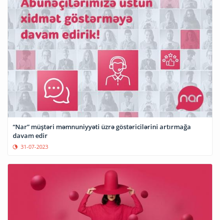
“Nar” müştəri məmnuniyyəti üzrə göstəricilərini artırmağa
davam edir
31-07-2023