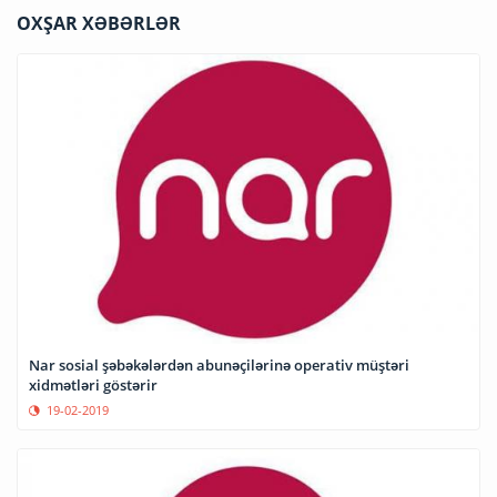
OXŞAR XƏBƏRLƏR
Nar sosial şəbəkələrdən abunəçilərinə operativ müştəri
xidmətləri göstərir
19-02-2019