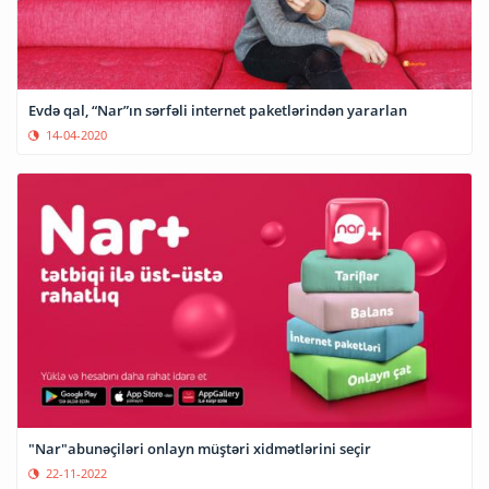
Evdə qal, “Nar”ın sərfəli internet paketlərindən yararlan
14-04-2020
"Nar"abunəçiləri onlayn müştəri xidmətlərini seçir
22-11-2022