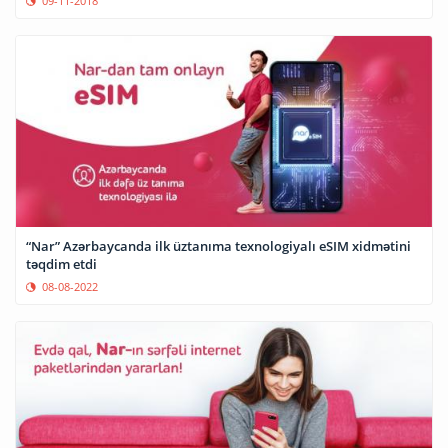
09-11-2018
“Nar” Azərbaycanda ilk üztanıma texnologiyalı eSIM xidmətini
təqdim etdi
08-08-2022