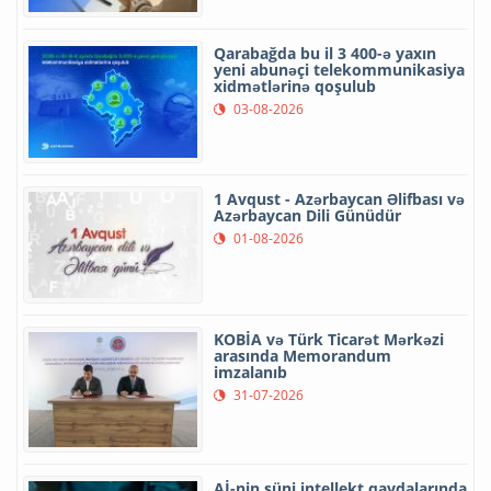
Qarabağda bu il 3 400-ə yaxın
yeni abunəçi telekommunikasiya
xidmətlərinə qoşulub
03-08-2026
1 Avqust - Azərbaycan Əlifbası və
Azərbaycan Dili Günüdür
01-08-2026
KOBİA və Türk Ticarət Mərkəzi
arasında Memorandum
imzalanıb
31-07-2026
Aİ-nin süni intellekt qaydalarında