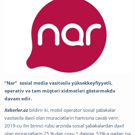
“Nar” sosial media vasitəsilə yüksəkkeyfiyyətli,
operativ və tam müştəri xidmətləri göstərməkdə
davam edir.
Xeberler.az
bildirir ki, mobil operator sosial şəbəkələr
vasitəsilə daxil olan müraciətlərin hamısına cavab verir.
2019-cu ilin birinci rübü ərzində sosial şəbəkələrdən daxil
olan müraciətlərin 25 %-dən çoxu 1 dəqiqə, 53%-ə qədəri isə