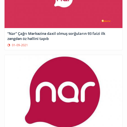
“Nar” Çağrı Mərkəzinə daxil olmuş sorğuların 93 faizi ilk
zəngdən öz həllini tapıb
01-09-2021