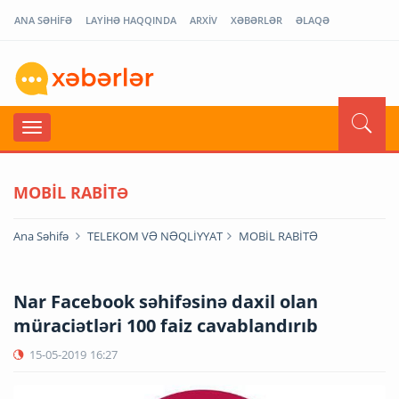
ANA SƏHİFƏ
LAYİHƏ HAQQINDA
ARXİV
XƏBƏRLƏR
ƏLAQƏ
MOBİL RABİTƏ
Ana Səhifə
TELEKOM VƏ NƏQLİYYAT
MOBİL RABİTƏ
Nar Facebook səhifəsinə daxil olan
müraciətləri 100 faiz cavablandırıb
15-05-2019
16:27