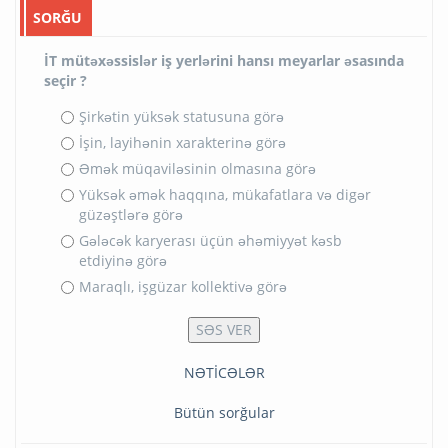
SORĞU
İT mütəxəssislər iş yerlərini hansı meyarlar əsasında
seçir ?
Şirkətin yüksək statusuna görə
İşin, layihənin xarakterinə görə
Əmək müqaviləsinin olmasına görə
Yüksək əmək haqqına, mükafatlara və digər
güzəştlərə görə
Gələcək karyerası üçün əhəmiyyət kəsb
etdiyinə görə
Maraqlı, işgüzar kollektivə görə
NƏTİCƏLƏR
Bütün sorğular