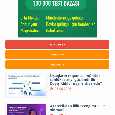
SON XƏBƏR
POPULYAR
YAZARLAR
Uşaqların rəqəmsal mühitdə
təhlükəsizliyi gücləndirilir -
Dəyişikliklər nəyi ehtiva edir?
05-08-2026
Azercell-dən illik “ZengimCELL”
xidməti