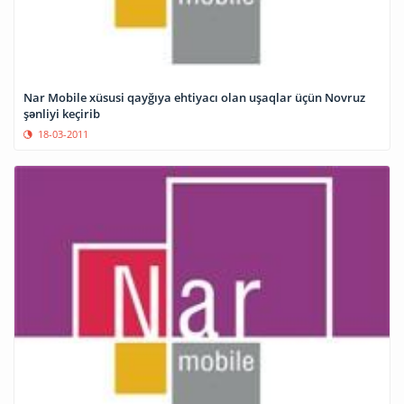
Nar Mobile xüsusi qayğıya ehtiyacı olan uşaqlar üçün Novruz
şənliyi keçirib
18-03-2011