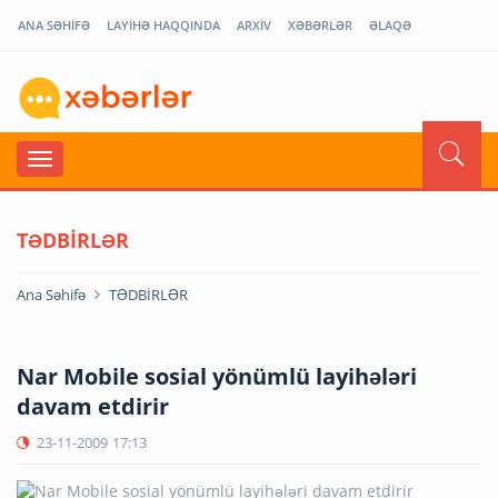
ANA SƏHİFƏ
LAYİHƏ HAQQINDA
ARXİV
XƏBƏRLƏR
ƏLAQƏ
TƏDBİRLƏR
Ana Səhifə
TƏDBİRLƏR
Nar Mobile sosial yönümlü layihələri
davam etdirir
23-11-2009
17:13