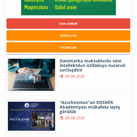
SON XƏBƏR
POPULYAR
YAZARLAR
Danimarka məktəblərdə süni
intellektdən istifadəyə nəzarəti
sərtləşdirir
08-08-2026
“Azərkosmos”un KOSMİK
Akademiyası mükafata layiq
görülüb
08-08-2026