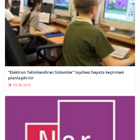
“Elektron Təlimləndirən Sistemlər” layihəsi həyata keçirməsi
planlaşdırılır
03-06-2010