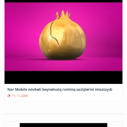
Nar Mobile növbəti beynəlxalq rominq sazişlərini imzalayıb
11-11-2009