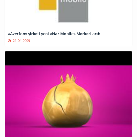
«Azerfon» şirkəti yeni «Nar Mobile» Mərkəzi açıb
21-04-2009