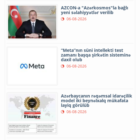
AZCON-a "Azərkosmos"la bağlı
yeni səlahiyyətlər verilib
06-08-2026
“Meta”nın süni intellekti test
zamanı başqa şirkətin sisteminə
daxil olub
06-08-2026
Azərbaycanın rəqəmsal idarəçilik
model iki beynəlxalq mükafata
layiq görülüb
06-08-2026