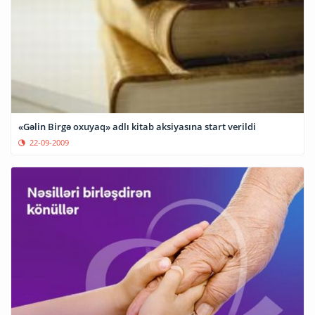
«Gəlin Birgə oxuyaq» adlı kitab aksiyasına start verildi
22-09-2009