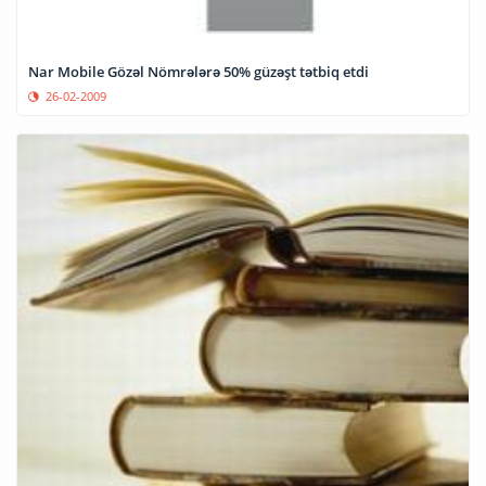
Nar Mobile Gözəl Nömrələrə 50% güzəşt tətbiq etdi
26-02-2009