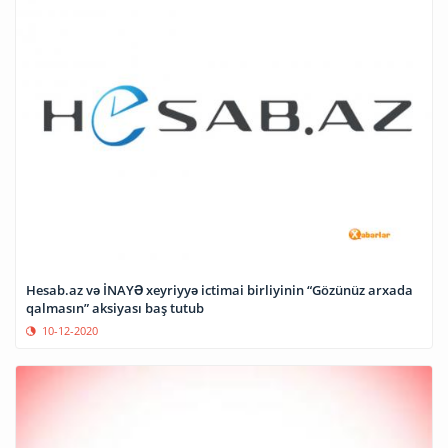
Hesab.az və İNAYƏ xeyriyyə ictimai birliyinin “Gözünüz arxada
qalmasın” aksiyası baş tutub
10-12-2020