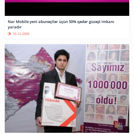
Nar Mobile yeni abunəçilər üçün 50% qədər güzəşt imkanı
yaradır
10-12-2009