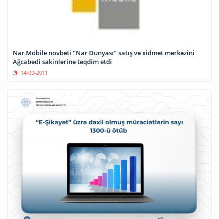
Nar Mobile növbəti "Nar Dünyası" satış və xidmət mərkəzini
Ağcabədi sakinlərinə təqdim etdi
14-09-2011