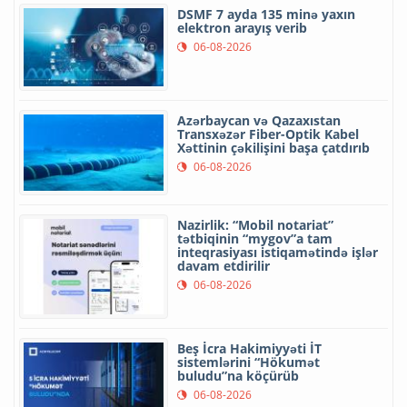
DSMF 7 ayda 135 minə yaxın
elektron arayış verib
06-08-2026
Azərbaycan və Qazaxıstan
Transxəzər Fiber-Optik Kabel
Xəttinin çəkilişini başa çatdırıb
06-08-2026
Nazirlik: “Mobil notariat”
tətbiqinin “mygov”a tam
inteqrasiyası istiqamətində işlər
davam etdirilir
06-08-2026
Beş İcra Hakimiyyəti İT
sistemlərini “Hökumət
buludu”na köçürüb
06-08-2026