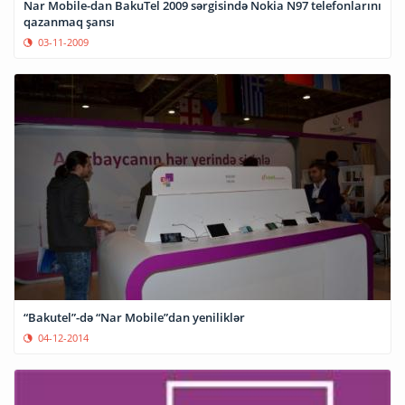
Nar Mobile-dan BakuTel 2009 sərgisində Nokia N97 telefonlarını
qazanmaq şansı
03-11-2009
“Bakutel”-də “Nar Mobile”dan yeniliklər
04-12-2014