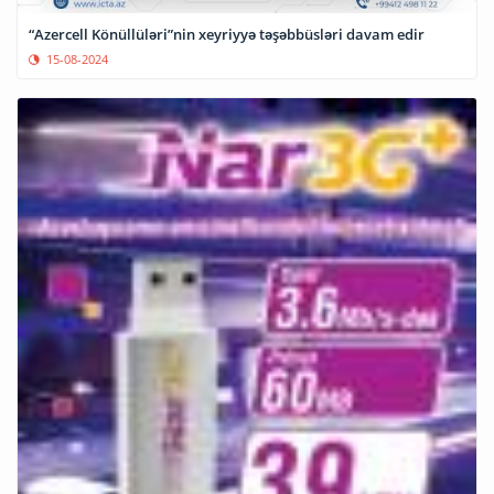
“Azercell Könüllüləri”nin xeyriyyə təşəbbüsləri davam edir
15-08-2024