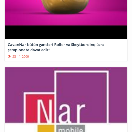
CavanNar bütün gəncləri Roller və Skeytbordinq üzrə
çempionata dəvət edir!
23-11-2009