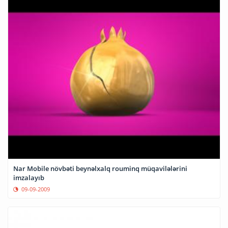
Nar Mobile növbəti beynəlxalq rouminq müqavilələrini
imzalayıb
09-09-2009