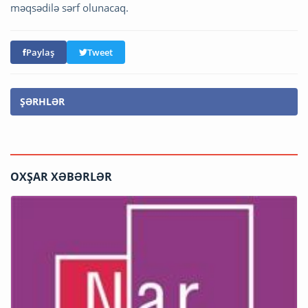
məqsədilə sərf olunacaq.
Paylaş
Tweet
ŞƏRHLƏR
OXŞAR XƏBƏRLƏR