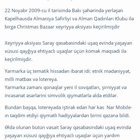
22 Noyabr 2009-cu il tarixində Bakı şəhərində yerləşən
Kapelhausda Almaniya Səfirliyi və Alman Qadınları Klubu ilə
birgə Christmas Bazaar xeyriyyə aksiyası keçirilmişdir
Xeyriyyə aksiyası Saray qəsəbəsindəki uşaq evində yaşayan
xüsusi qayğıya ehtiyaclı uşaqlar üçün kömək məqsədi ilə
keçirilmişdir.
Yarmarka üç tematik hissədən ibarət idi: etnik mədəniyyət,
milli mətbəx və lotereya.
Yarmarka zamanı qonaqlar yeni il sovqatları, şirniyyat və
incəsənət əsərlərini simvolik qiymətlərlə əldə etdilər.
Bundan başqa, lotereyada iştirak edən hər kəs Nar Mobile-
ın təqdim etdiyi qiymətli hədiyyələrdən birini qazana bildi.
Əldə olunan bütün vəsait Saray qəsəbəsindəki uşaq evində
yaşayan xüsusi qayğıya ehtiyaclı uşaqlar üçün yardım