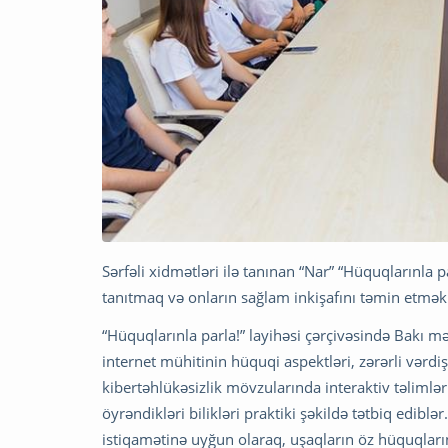
Sərfəli xidmətləri ilə tanınan “Nar” “Hüquqlarınla 
tanıtmaq və onların sağlam inkişafını təmin etmək
“Hüquqlarınla parla!” layihəsi çərçivəsində Bakı m
internet mühitinin hüquqi aspektləri, zərərli vərd
kibertəhlükəsizlik mövzularında interaktiv təlimlər 
öyrəndikləri bilikləri praktiki şəkildə tətbiq ediblə
istiqamətinə uyğun olaraq, uşaqların öz hüquqlar