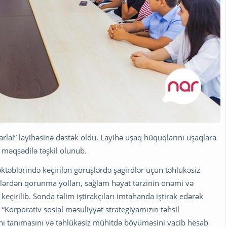
parla!” layihəsinə dəstək oldu. Layihə uşaq hüquqlarını uşaqlara
 məqsədilə təşkil olunub.
əktəblərində keçirilən görüşlərdə şagirdlər üçün təhlükəsiz
işlərdən qorunma yolları, sağlam həyat tərzinin önəmi və
keçirilib. Sonda təlim iştirakçıları imtahanda iştirak edərək
r. “Korporativ sosial məsuliyyət strategiyamızın təhsil
ını tanımasını və təhlükəsiz mühitdə böyüməsini vacib hesab