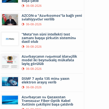
başa çatıb
06-08-2026
AZCON-a "Azərkosmos"la bağlı yeni
səlahiyyətlər verilib
06-08-2026
“Meta”nın süni intellekti test
zamanı başqa şirkətin sisteminə
daxil olub
06-08-2026
Azərbaycanın rəqəmsal idarəçilik
model iki beynəlxalq mükafata
layiq görülüb
06-08-2026
DSMF 7 ayda 135 minə yaxın
elektron arayış verib
06-08-2026
Azərbaycan və Qazaxıstan
Transxəzər Fiber-Optik Kabel
Xəttinin çəkilişini başa çatdırıb