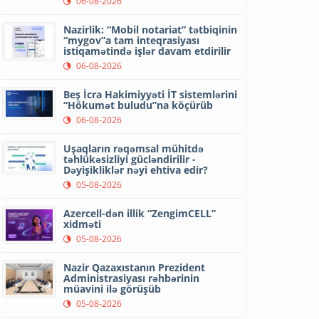
06-08-2026
Nazirlik: “Mobil notariat” tətbiqinin
“mygov”a tam inteqrasiyası
istiqamətində işlər davam etdirilir
06-08-2026
Beş İcra Hakimiyyəti İT sistemlərini
“Hökumət buludu”na köçürüb
06-08-2026
Uşaqların rəqəmsal mühitdə
təhlükəsizliyi gücləndirilir -
Dəyişikliklər nəyi ehtiva edir?
05-08-2026
Azercell-dən illik “ZengimCELL”
xidməti
05-08-2026
Nazir Qazaxıstanın Prezident
Administrasiyası rəhbərinin
müavini ilə görüşüb
05-08-2026