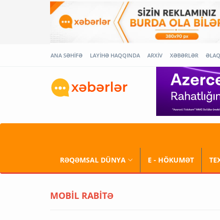
ANA SƏHİFƏ
LAYİHƏ HAQQINDA
ARXİV
XƏBƏRLƏR
ƏLA
RƏQƏMSAL DÜNYA
E - HÖKUMƏT
TE
MOBİL RABİTƏ