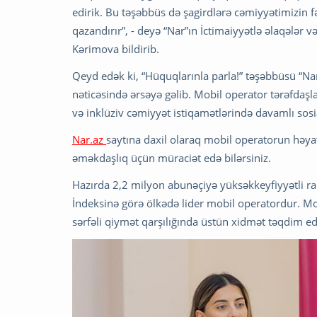
edirik. Bu təşəbbüs də şagirdlərə cəmiyyətimizin f
qazandırır”, - deyə “Nar”ın İctimaiyyətlə əlaqələ
Kərimova bildirib.
Qeyd edək ki, “Hüquqlarınla parla!” təşəbbüsü “Nar”
nəticəsində ərsəyə gəlib. Mobil operator tərəfdaşla
və inklüziv cəmiyyət istiqamətlərində davamlı sosia
Nar.az
saytına daxil olaraq mobil operatorun həyat
əməkdaşlıq üçün müraciət edə bilərsiniz.
Hazırda 2,2 milyon abunəçiyə yüksəkkeyfiyyətli rab
İndeksinə görə ölkədə lider mobil operatordur. M
sərfəli qiymət qarşılığında üstün xidmət təqdim ed