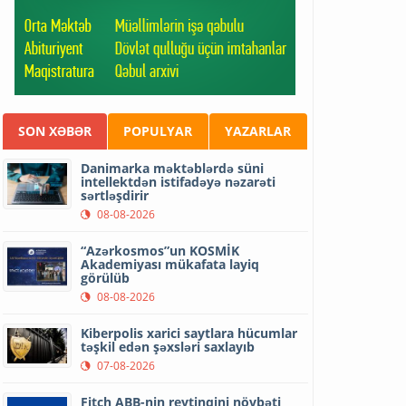
SON XƏBƏR
POPULYAR
YAZARLAR
Danimarka məktəblərdə süni
intellektdən istifadəyə nəzarəti
sərtləşdirir
08-08-2026
“Azərkosmos”un KOSMİK
Akademiyası mükafata layiq
görülüb
08-08-2026
Kiberpolis xarici saytlara hücumlar
təşkil edən şəxsləri saxlayıb
07-08-2026
Fitch ABB-nin reytinqini növbəti