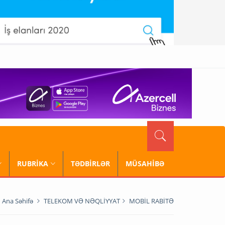
RUBRİKA
TƏDBİRLƏR
MÜSAHİBƏ
Ana Səhifə
TELEKOM VƏ NƏQLİYYAT
MOBİL RABİTƏ