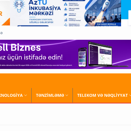
QƏ
XNOLOGİYA
TƏNZİMLƏMƏ
TELEKOM VƏ NƏQLİYYAT