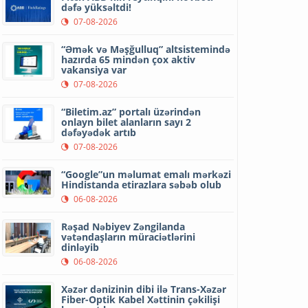
dəfə yüksəltdi!
07-08-2026
“Əmək və Məşğulluq” altsistemində
hazırda 65 mindən çox aktiv
vakansiya var
07-08-2026
“Biletim.az” portalı üzərindən
onlayn bilet alanların sayı 2
dəfəyədək artıb
07-08-2026
“Google”un məlumat emalı mərkəzi
Hindistanda etirazlara səbəb olub
06-08-2026
Rəşad Nəbiyev Zəngilanda
vətəndaşların müraciətlərini
dinləyib
06-08-2026
Xəzər dənizinin dibi ilə Trans-Xəzər
Fiber-Optik Kabel Xəttinin çəkilişi