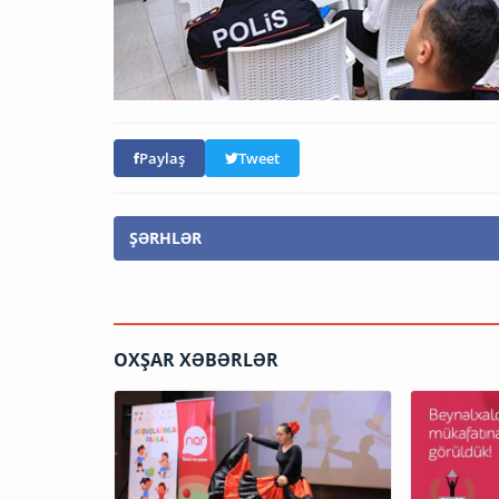
Paylaş
Tweet
ŞƏRHLƏR
OXŞAR XƏBƏRLƏR