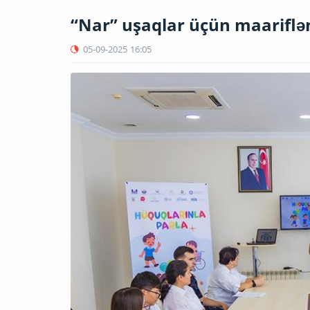
“Nar” uşaqlar üçün maariflənd
05-09-2025
16:05