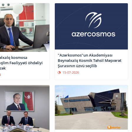
"Azərkosmos"un Akademiyası
əlxalq kosmosa
Beynəlxalq Kosmik Təhsil Məşvərət
qlim Fəaliyyəti öhdəliyi
Şurasının üzvü seçilib
cək
15-07-2026
4