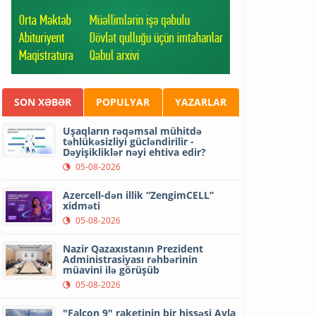
SON XƏBƏR
POPULYAR
YAZARLAR
Uşaqların rəqəmsal mühitdə
təhlükəsizliyi gücləndirilir -
Dəyişikliklər nəyi ehtiva edir?
05-08-2026
Azercell-dən illik “ZengimCELL”
xidməti
05-08-2026
Nazir Qazaxıstanın Prezident
Administrasiyası rəhbərinin
müavini ilə görüşüb
05-08-2026
"Falcon 9" raketinin bir hissəsi Ayla