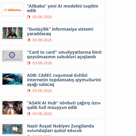
“Alibaba” yeni AI modelini təqdim
edib
03-08-2026
“Dənizçilik” informasiya sistemi
yaradılacaq
03-08-2026
"Card to card" əməliyyatlarına limit
qoyulmasının səbəbləri açıqlanıb
03-08-2026
ADB: CAREC rəqəmsal dəhlizi
internetin topdansatış qiymətlərini
aşağı salacaq
03-08-2026
“ASAN AI Hub” növbəti çağırış üzrə
qalib həll müəyyən edib
03-08-2026
Nazir Rəşad Nəbiyev Zəngilanda
vətəndaşları qəbul edəcək