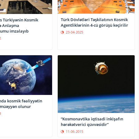
Türk Dövlətləri Təşkilatının Kosmik
 Türkiyənin Kosmik
Agentliklərinin 4-cü görüşü keçirilir
lə Anlaşma
umu imzalayıb
23-04-2025
2
da kosmik fəaliyyətin
i müəyyən olunur
3
“Kosmonavtika iqtisadi inkişafın
hərəkətverici qüvvəsidir”
11-06-2015