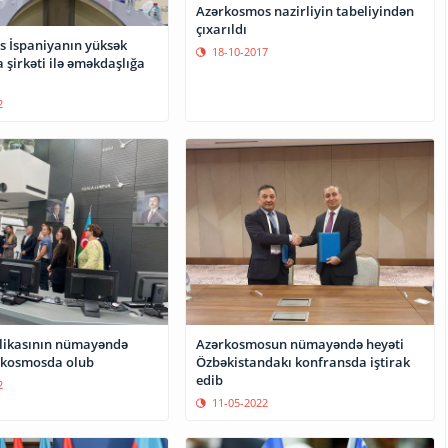
Azərkosmos nazirliyin tabeliyindən
çıxarıldı
 İspaniyanın yüksək
18-10-2017
 şirkəti ilə əməkdaşlığa
2
blikasının nümayəndə
Azərkosmosun nümayəndə heyəti
rkosmosda olub
Özbəkistandakı konfransda iştirak
edib
2
11-05-2022