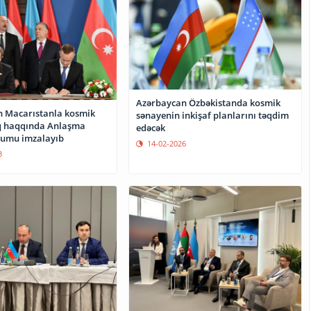
Azərbaycan Özbəkistanda kosmik
 Macarıstanla kosmik
sənayenin inkişaf planlarını təqdim
q haqqında Anlaşma
edəcək
mu imzalayıb
14-02-2026
3