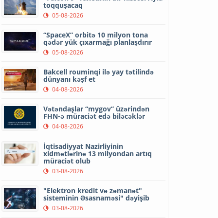
toqquşacaq
05-08-2026
“SpaceX” orbitə 10 milyon tona
qədər yük çıxarmağı planlaşdırır
05-08-2026
Bakcell rouminqi ilə yay tətilində
dünyanı kəşf et
04-08-2026
Vətəndaşlar “mygov” üzərindən
FHN-ə müraciət edə biləcəklər
04-08-2026
İqtisadiyyat Nazirliyinin
xidmətlərinə 13 milyondan artıq
müraciət olub
03-08-2026
"Elektron kredit və zəmanət"
sisteminin Əsasnaməsi" dəyişib
03-08-2026