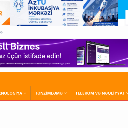
QƏ
XNOLOGİYA
TƏNZİMLƏMƏ
TELEKOM VƏ NƏQLİYYAT