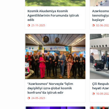
Kosmik Akademiya Kosmik
Azərkosmos
Agentliklərinin Forumunda iştirak
texnologiya
edib
başlayır
21-11-2025
02-06-202
“Azərkosmos” Norveçdə “İqlim
Çili Respu
dəyişikliyi üzrə qlobal kosmik
heyəti Azə
konfrans”da iştirak edir
10-09-202
24-05-2023