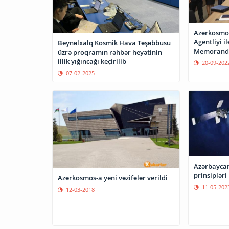
Azərkosmos
Agentliyi i
Beynəlxalq Kosmik Hava Təşəbbüsü
Memorand
üzrə proqramın rəhbər heyətinin
illik yığıncağı keçirilib
20-09-202
07-02-2025
Azərbaycan
prinsiplər
Azərkosmos-a yeni vəzifələr verildi
11-05-202
12-03-2018