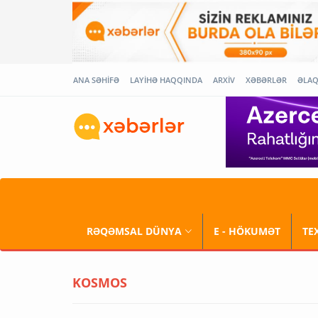
ANA SƏHİFƏ
LAYİHƏ HAQQINDA
ARXİV
XƏBƏRLƏR
ƏLA
RƏQƏMSAL DÜNYA
E - HÖKUMƏT
TE
KOSMOS