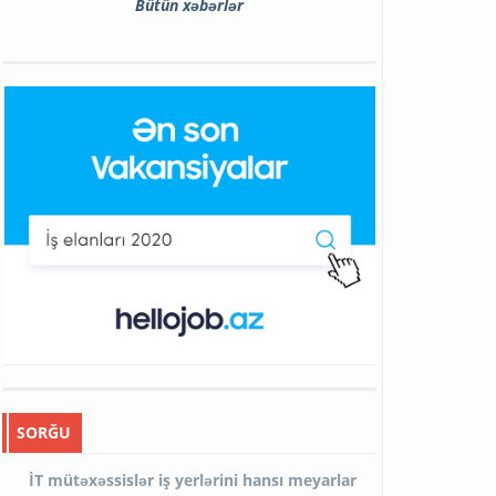
Bütün xəbərlər
SORĞU
İT mütəxəssislər iş yerlərini hansı meyarlar