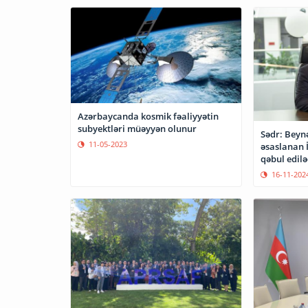
Azərbaycanda kosmik fəaliyyətin
subyektləri müəyyən olunur
Sədr: Beyn
11-05-2023
əsaslanan İ
qəbul edilə
16-11-202