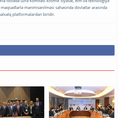
 İstifadə üzrə Komitəsi kosmik siyasət, elm və texnologiya
c məqsədlərlə mənimsənilməsi sahəsində dövlətlər arasında
xalq platformalardan biridir.