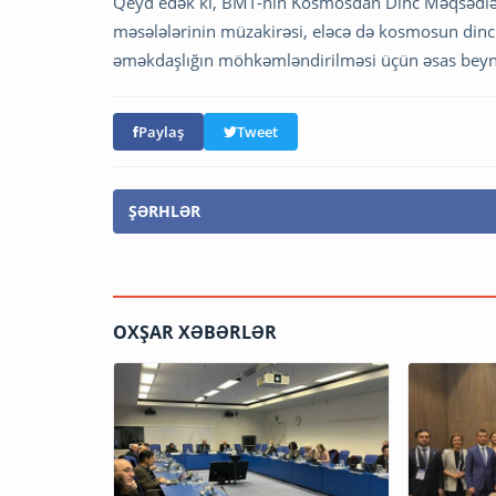
Qeyd edək ki, BMT-nin Kosmosdan Dinc Məqsədlərlə
məsələlərinin müzakirəsi, eləcə də kosmosun din
əməkdaşlığın möhkəmləndirilməsi üçün əsas beynəl
Paylaş
Tweet
ŞƏRHLƏR
OXŞAR XƏBƏRLƏR