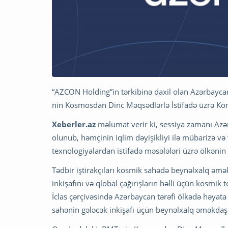
“AZCON Holding”in tərkibinə daxil olan Azərbayc
nin Kosmosdan Dinc Məqsədlərlə İstifadə üzrə Kom
Xeberler.az
məlumat verir ki, sessiya zamanı Azə
olunub, həmçinin iqlim dəyişikliyi ilə mübarizə v
texnologiyalardan istifadə məsələləri üzrə ölkənin
Tədbir iştirakçıları kosmik sahədə beynəlxalq əmək
inkişafını və qlobal çağırışların həlli üçün kosmik 
İclas çərçivəsində Azərbaycan tərəfi ölkədə həyat
sahənin gələcək inkişafı üçün beynəlxalq əməkdaşl