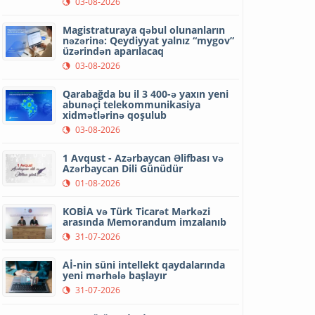
03-08-2026
Magistraturaya qəbul olunanların
nəzərinə: Qeydiyyat yalnız “mygov”
üzərindən aparılacaq
03-08-2026
Qarabağda bu il 3 400-ə yaxın yeni
abunəçi telekommunikasiya
xidmətlərinə qoşulub
03-08-2026
1 Avqust - Azərbaycan Əlifbası və
Azərbaycan Dili Günüdür
01-08-2026
KOBİA və Türk Ticarət Mərkəzi
arasında Memorandum imzalanıb
31-07-2026
Aİ-nin süni intellekt qaydalarında
yeni mərhələ başlayır
31-07-2026