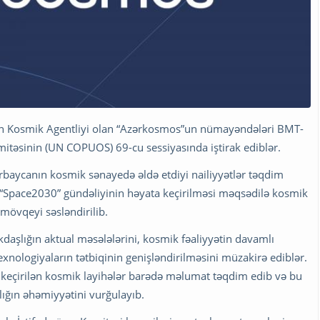
an Kosmik Agentliyi olan “Azərkosmos”un nümayəndələri BMT-
itəsinin (UN COPUOS) 69-cu sessiyasında iştirak ediblər.
rbaycanın kosmik sənayedə əldə etdiyi nailiyyətlər təqdim
ə “Space2030” gündəliyinin həyata keçirilməsi məqsədilə kosmik
 mövqeyi səsləndirilib.
daşlığın aktual məsələlərini, kosmik fəaliyyətin davamlı
texnologiyaların tətbiqinin genişləndirilməsini müzakirə ediblər.
a keçirilən kosmik layihələr barədə məlumat təqdim edib və bu
ığın əhəmiyyətini vurğulayıb.