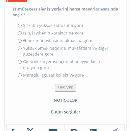
İT mütəxəssislər iş yerlərini hansı meyarlar əsasında
seçir ?
Şirkətin yüksək statusuna görə
İşin, layihənin xarakterinə görə
Əmək müqaviləsinin olmasına görə
Yüksək əmək haqqına, mükafatlara və digər
güzəştlərə görə
Gələcək karyerası üçün əhəmiyyət kəsb
etdiyinə görə
Maraqlı, işgüzar kollektivə görə
NƏTİCƏLƏR
Bütün sorğular