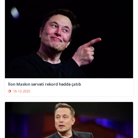
İlon Maskın sərvəti rekord həddə çatıb
16-12-2025