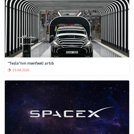
“Tesla”nın mənfəəti artıb
23-04-2026