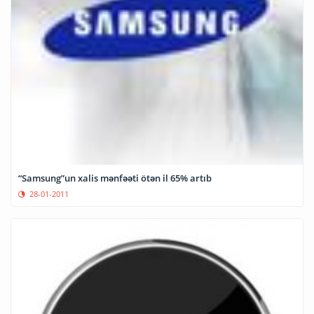
“Samsung”un xalis mənfəəti ötən il 65% artıb
28-01-2011