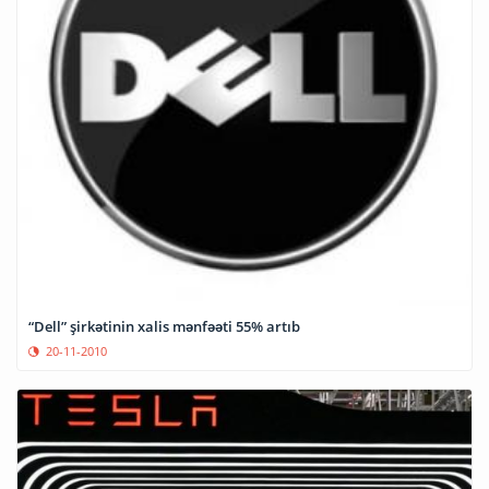
“Dell” şirkətinin xalis mənfəəti 55% artıb
20-11-2010