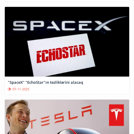
"SpaceX" "EchoStar"ın tezliklərini alacaq
07-11-2025