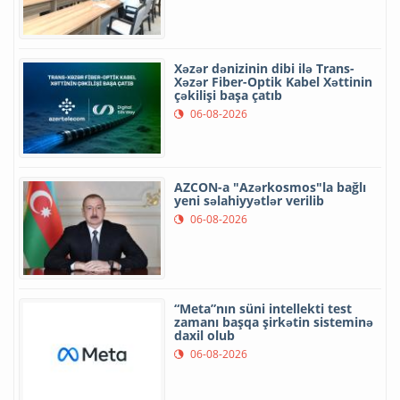
Xəzər dənizinin dibi ilə Trans-
Xəzər Fiber-Optik Kabel Xəttinin
çəkilişi başa çatıb
06-08-2026
AZCON-a "Azərkosmos"la bağlı
yeni səlahiyyətlər verilib
06-08-2026
“Meta”nın süni intellekti test
zamanı başqa şirkətin sisteminə
daxil olub
06-08-2026