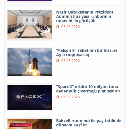
Nazir Qazaxıstanın Prezident
Administrasiyası rəhbərinin
müavini ilə görüşüb
05-08-2026
"Falcon 9" raketinin bir hissəsi
Ayla toqquşacaq
05-08-2026
“SpaceX” orbitə 10 milyon tona
qədər yük çıxarmağı planlaşdırır
05-08-2026
Bakcell rouminqi ilə yay tətilində
dünyanı kəşf et