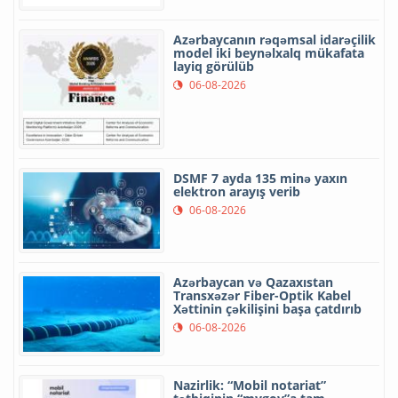
Azərbaycanın rəqəmsal idarəçilik
model iki beynəlxalq mükafata
layiq görülüb
06-08-2026
DSMF 7 ayda 135 minə yaxın
elektron arayış verib
06-08-2026
Azərbaycan və Qazaxıstan
Transxəzər Fiber-Optik Kabel
Xəttinin çəkilişini başa çatdırıb
06-08-2026
Nazirlik: “Mobil notariat”