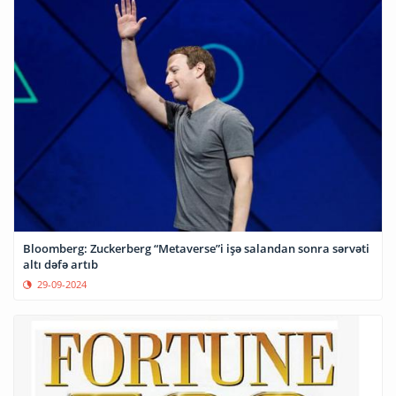
Bloomberg: Zuckerberg “Metaverse”i işə salandan sonra sərvəti
altı dəfə artıb
29-09-2024