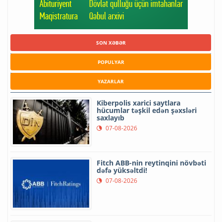
SON XƏBƏR
POPULYAR
YAZARLAR
Kiberpolis xarici saytlara
hücumlar təşkil edən şəxsləri
saxlayıb
07-08-2026
Fitch ABB-nin reytinqini növbəti
dəfə yüksəltdi!
07-08-2026