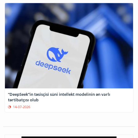
“DeepSeek”in təsisçisi süni intellekt modelinin ən varlı
tərtibatçısı olub
14-07-2026