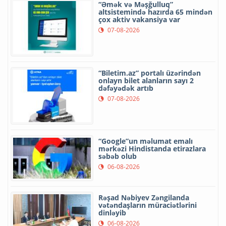
“Əmək və Məşğulluq”
altsistemində hazırda 65 mindən
çox aktiv vakansiya var
07-08-2026
“Biletim.az” portalı üzərindən
onlayn bilet alanların sayı 2
dəfəyədək artıb
07-08-2026
“Google”un məlumat emalı
mərkəzi Hindistanda etirazlara
səbəb olub
06-08-2026
Rəşad Nəbiyev Zəngilanda
vətəndaşların müraciətlərini
dinləyib
06-08-2026