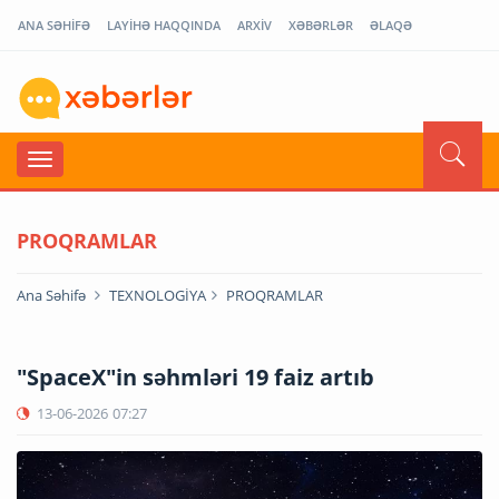
ANA SƏHİFƏ
LAYİHƏ HAQQINDA
ARXİV
XƏBƏRLƏR
ƏLAQƏ
PROQRAMLAR
Ana Səhifə
TEXNOLOGİYA
PROQRAMLAR
"SpaceX"in səhmləri 19 faiz artıb
13-06-2026
07:27