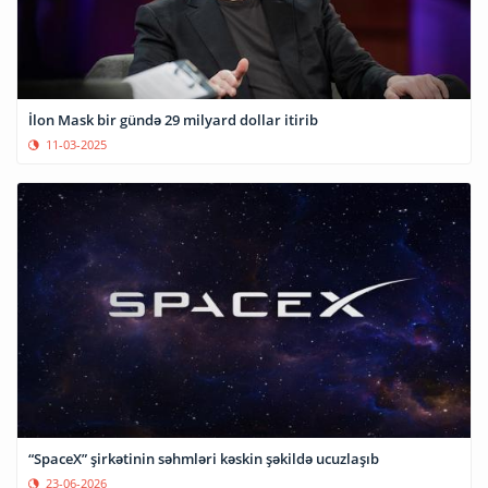
İlon Mask bir gündə 29 milyard dollar itirib
11-03-2025
“SpaceX” şirkətinin səhmləri kəskin şəkildə ucuzlaşıb
23-06-2026