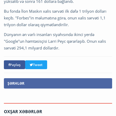
yüksəlib və sonra 161 dollara bağlanıb.
Bu fonda İlon Maskın xalis sərvəti ilk dəfə 1 trilyon dolları
keçib. "Forbes"in məlumatına görə, onun xalis sərvəti 1,1
trilyon dollar olaraq qiymətləndirilir.
Dünyanın ən varlı insanları siyahısında ikinci yerdə
"Google"un həmtəsisçisi Larri Peyc qərarlaşıb. Onun xalis
sərvəti 294,1 milyard dollardır.
Paylaş
Tweet
ŞƏRHLƏR
OXŞAR XƏBƏRLƏR