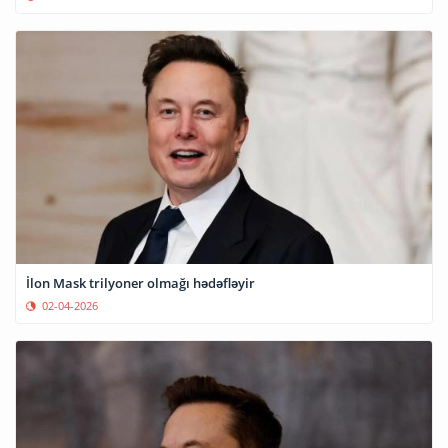
İlon Mask trilyoner olmağı hədəfləyir
02-04-2026