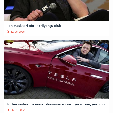
İlon Mask tarixdə ilk trilyonçu olub
12-06-2026
Forbes reytinqinə əsasən dünyanın ən varlı şəxsi müəyyən olub
06-04-2022