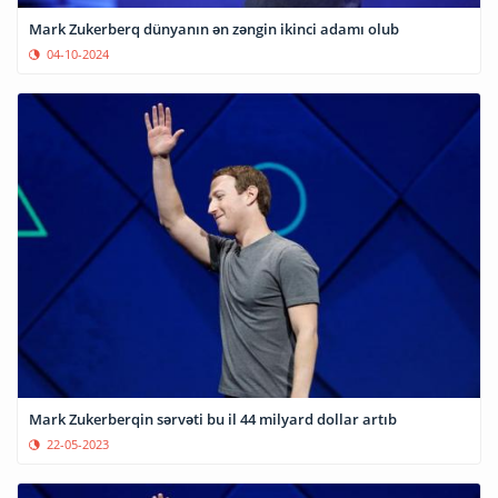
Mark Zukerberq dünyanın ən zəngin ikinci adamı olub
04-10-2024
Mark Zukerberqin sərvəti bu il 44 milyard dollar artıb
22-05-2023