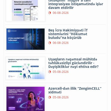
tətbiqinin “mygov”a tam
inteqrasiyası istiqamətində işlər
davam etdirilir
06-08-2026
Beş İcra Hakimiyyəti İT
sistemlərini “Hökumət
buludu”na köçürüb
06-08-2026
Uşaqların rəqəmsal mühitdə
təhlükəsizliyi gücləndirilir -
Dəyişikliklər nəyi ehtiva edir?
05-08-2026
Azercell-dən illik “ZengimCELL”
xidməti
05-08-2026