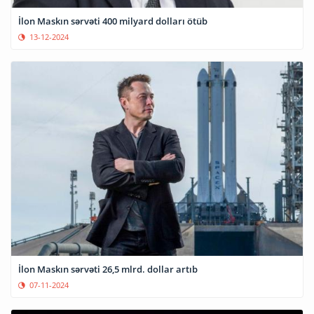
İlon Maskın sərvəti 400 milyard dolları ötüb
13-12-2024
İlon Maskın sərvəti 26,5 mlrd. dollar artıb
07-11-2024