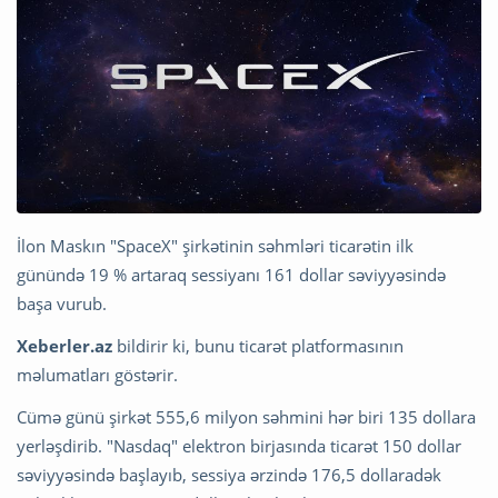
İlon Maskın "SpaceX" şirkətinin səhmləri ticarətin ilk
günündə 19 % artaraq sessiyanı 161 dollar səviyyəsində
başa vurub.
Xeberler.az
bildirir ki, bunu ticarət platformasının
məlumatları göstərir.
Cümə günü şirkət 555,6 milyon səhmini hər biri 135 dollara
yerləşdirib. "Nasdaq" elektron birjasında ticarət 150 dollar
səviyyəsində başlayıb, sessiya ərzində 176,5 dollaradək