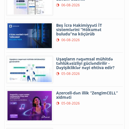
06-08-2026
Beş İcra Hakimiyyəti İT
sistemlərini “Hökumət
buludu”na köçürüb
06-08-2026
Uşaqların rəqəmsal mühitdə
təhlükəsizliyi gücləndirilir -
Dəyişikliklər nəyi ehtiva edir?
05-08-2026
Azercell-dən illik “ZengimCELL”
xidməti
05-08-2026