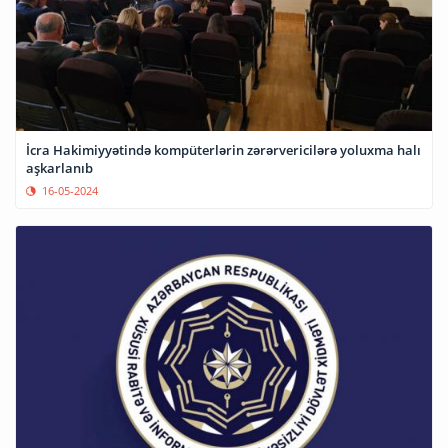
İcra Hakimiyyətində kompüterlərin zərərvericilərə yoluxma halı
aşkarlanıb
16-05-2024