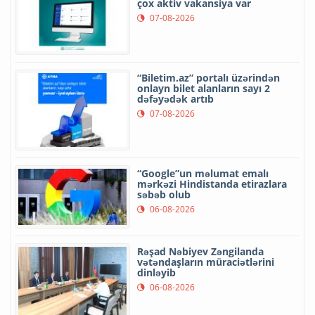
çox aktiv vakansiya var
07-08-2026
“Biletim.az” portalı üzərindən
onlayn bilet alanların sayı 2
dəfəyədək artıb
07-08-2026
“Google”un məlumat emalı
mərkəzi Hindistanda etirazlara
səbəb olub
06-08-2026
Rəşad Nəbiyev Zəngilanda
vətəndaşların müraciətlərini
dinləyib
06-08-2026