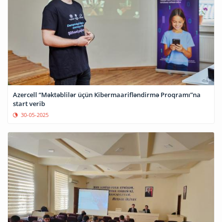
Azercell “Məktəblilər üçün Kibermaarifləndirmə Proqramı”na
start verib
30-05-2025