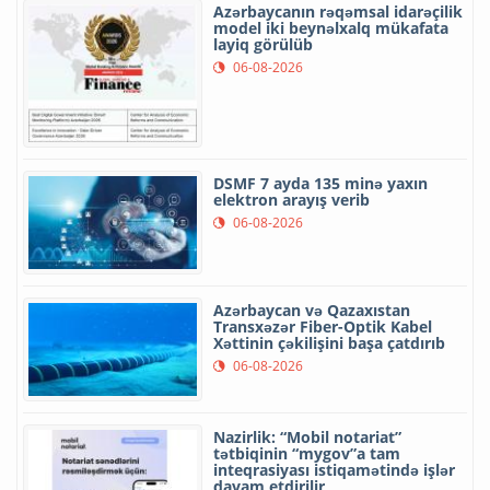
Azərbaycanın rəqəmsal idarəçilik
model iki beynəlxalq mükafata
layiq görülüb
06-08-2026
DSMF 7 ayda 135 minə yaxın
elektron arayış verib
06-08-2026
Azərbaycan və Qazaxıstan
Transxəzər Fiber-Optik Kabel
Xəttinin çəkilişini başa çatdırıb
06-08-2026
Nazirlik: “Mobil notariat”
tətbiqinin “mygov”a tam
inteqrasiyası istiqamətində işlər
davam etdirilir