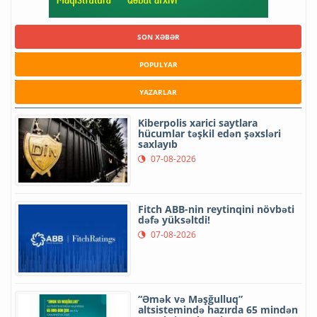
SON XƏBƏR
POPULYAR
YAZARLAR
Kiberpolis xarici saytlara
hücumlar təşkil edən şəxsləri
saxlayıb
07-08-2026
Fitch ABB-nin reytinqini növbəti
dəfə yüksəltdi!
07-08-2026
“Əmək və Məşğulluq”
altsistemində hazırda 65 mindən