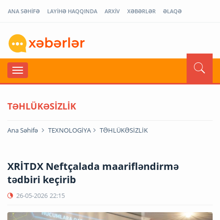
ANA SƏHİFƏ
LAYİHƏ HAQQINDA
ARXİV
XƏBƏRLƏR
ƏLAQƏ
TƏHLÜKƏSİZLİK
Ana Səhifə
TEXNOLOGİYA
TƏHLÜKƏSİZLİK
XRİTDX Neftçalada maarifləndirmə
tədbiri keçirib
26-05-2026
22:15