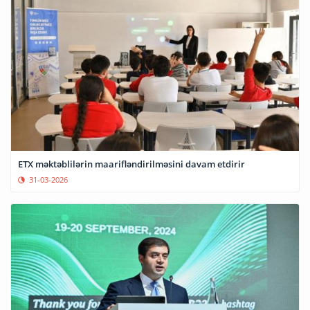
ETX məktəblilərin maarifləndirilməsini davam etdirir
31-03-2026