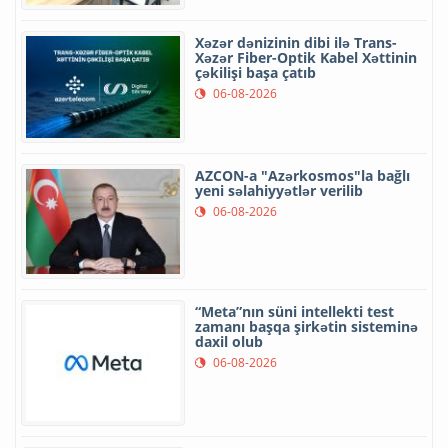
Xəzər dənizinin dibi ilə Trans-
Xəzər Fiber-Optik Kabel Xəttinin
çəkilişi başa çatıb
06-08-2026
AZCON-a "Azərkosmos"la bağlı
yeni səlahiyyətlər verilib
06-08-2026
“Meta”nın süni intellekti test
zamanı başqa şirkətin sisteminə
daxil olub
06-08-2026