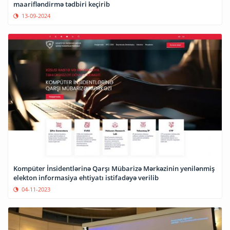
maarifləndirmə tədbiri keçirib
13-09-2024
Kompüter İnsidentlərinə Qarşı Mübarizə Mərkəzinin yenilənmiş
elekton informasiya ehtiyatı istifadəyə verilib
04-11-2023