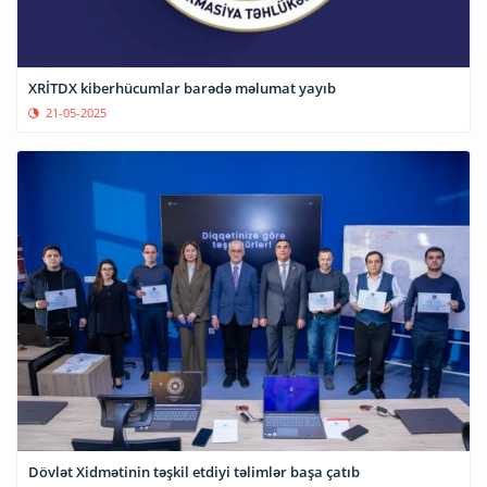
XRİTDX kiberhücumlar barədə məlumat yayıb
21-05-2025
Dövlət Xidmətinin təşkil etdiyi təlimlər başa çatıb