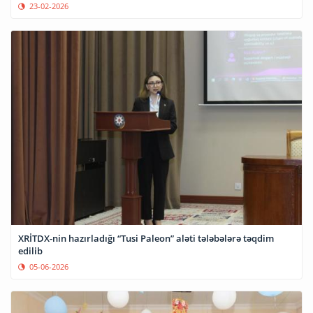
23-02-2026
XRİTDX-nin hazırladığı “Tusi Paleon” aləti tələbələrə təqdim
edilib
05-06-2026