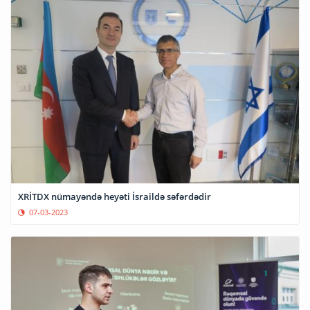
XRİTDX nümayəndə heyəti İsraildə səfərdədir
07-03-2023