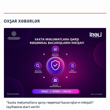
OXŞAR XƏBƏRLƏR
“Saxta məlumatlara qarşı rəqəmsal bacarıqların inkişafı”
layihəsinə start verilir