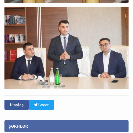
Paylaş
Tweet
ŞƏRHLƏR