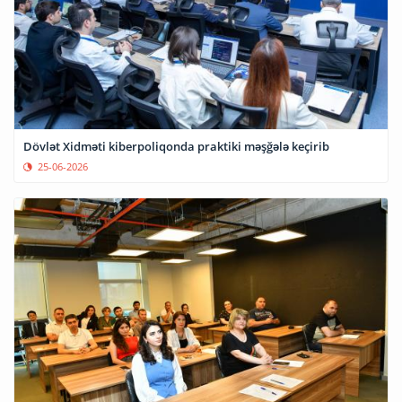
Dövlət Xidməti kiberpoliqonda praktiki məşğələ keçirib
25-06-2026