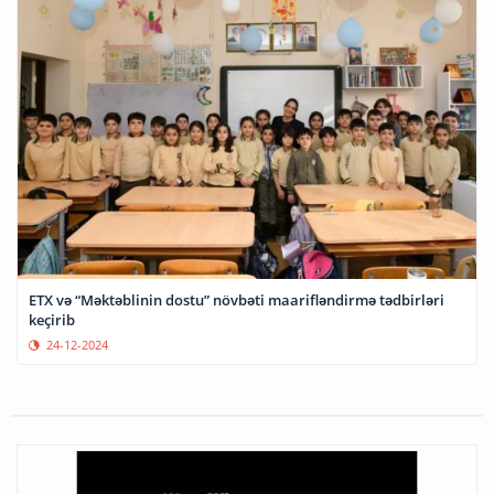
ETX və “Məktəblinin dostu” növbəti maarifləndirmə tədbirləri
keçirib
24-12-2024