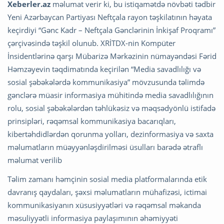
Xeberler.az
məlumat verir ki, bu istiqamətdə növbəti tədbir
Yeni Azərbaycan Partiyası Neftçala rayon təşkilatının həyata
keçirdiyi “Gənc Kadr – Neftçala Gənclərinin İnkişaf Proqramı”
çərçivəsində təşkil olunub. XRİTDX-nin Kompüter
İnsidentlərinə qarşı Mübarizə Mərkəzinin nümayəndəsi Fərid
Həmzəyevin təqdimatında keçirilən “Media savadlılığı və
sosial şəbəkələrdə kommunikasiya” mövzusunda təlimdə
gənclərə müasir informasiya mühitində media savadlılığının
rolu, sosial şəbəkələrdən təhlükəsiz və məqsədyönlü istifadə
prinsipləri, rəqəmsal kommunikasiya bacarıqları,
kibertəhdidlərdən qorunma yolları, dezinformasiya və saxta
məlumatların müəyyənləşdirilməsi üsulları barədə ətraflı
məlumat verilib
Təlim zamanı həmçinin sosial media platformalarında etik
davranış qaydaları, şəxsi məlumatların mühafizəsi, ictimai
kommunikasiyanın xüsusiyyətləri və rəqəmsal məkanda
məsuliyyətli informasiya paylaşımının əhəmiyyəti