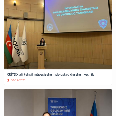
XRİTDX ali təhsil müəssisələrində ustad dərsləri keçirib
30-12-2025