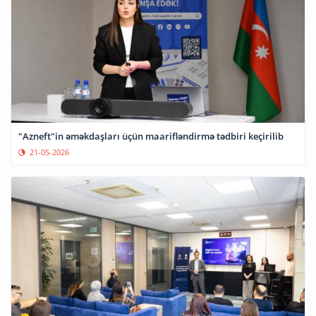
"Azneft"in əməkdaşları üçün maarifləndirmə tədbiri keçirilib
21-05-2026