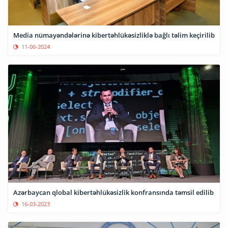
Media nümayəndələrinə kibertəhlükəsizliklə bağlı təlim keçirilib
11-06-2024
Azərbaycan qlobal kibertəhlükəsizlik konfransında təmsil edilib
16-03-2023