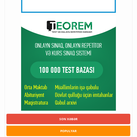
SON XƏBƏR
POPULYAR