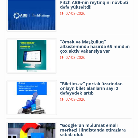
Fitch ABB-nin reytinqini növbəti
dəfə yüksəltdi!
07-08-2026
“Əmək və Məşğulluq”
altsistemində hazırda 65 mindən
çox aktiv vakansiya var
07-08-2026
“Biletim.az” portalı üzərindən
onlayn bilet alanların sayı 2
dəfəyədək artıb
07-08-2026
“Google”un məlumat emalı
mərkəzi Hindistanda etirazlara
səbəb olub