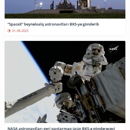
“SpaceX” beynəlxalq astronavtları BKS-yə göndərib
01-08-2025
NASA astronavtları geri qaytarmaq üçün BKS-ə göndərəcəyi