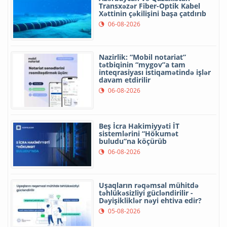
Transxəzər Fiber-Optik Kabel
Xəttinin çəkilişini başa çatdırıb
06-08-2026
Nazirlik: “Mobil notariat”
tətbiqinin “mygov”a tam
inteqrasiyası istiqamətində işlər
davam etdirilir
06-08-2026
Beş İcra Hakimiyyəti İT
sistemlərini “Hökumət
buludu”na köçürüb
06-08-2026
Uşaqların rəqəmsal mühitdə
təhlükəsizliyi gücləndirilir -
Dəyişikliklər nəyi ehtiva edir?
05-08-2026