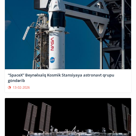
“SpaceX” Beynəlxalq Kosmik Stansiyaya astronavt qrupu
göndərib
13-02-2026