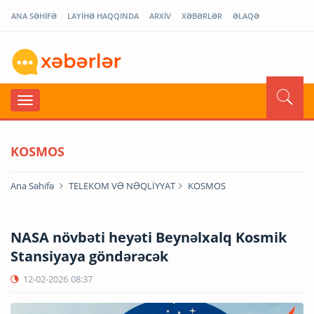
ANA SƏHİFƏ
LAYİHƏ HAQQINDA
ARXİV
XƏBƏRLƏR
ƏLAQƏ
KOSMOS
Ana Səhifə
TELEKOM VƏ NƏQLİYYAT
KOSMOS
NASA növbəti heyəti Beynəlxalq Kosmik
Stansiyaya göndərəcək
12-02-2026
08:37