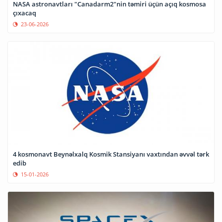
NASA astronavtları "Canadarm2"nin təmiri üçün açıq kosmosa
çıxacaq
23-06-2026
4 kosmonavt Beynəlxalq Kosmik Stansiyanı vaxtından əvvəl tərk
edib
15-01-2026