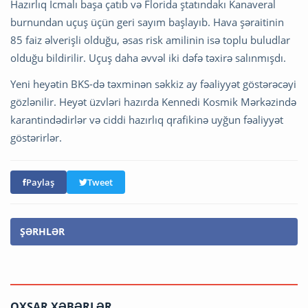
Hazırlıq İcmalı başa çatıb və Florida ştatındakı Kanaveral
burnundan uçuş üçün geri sayım başlayıb. Hava şəraitinin
85 faiz əlverişli olduğu, əsas risk amilinin isə toplu buludlar
olduğu bildirilir. Uçuş daha əvvəl iki dəfə təxirə salınmışdı.
Yeni heyətin BKS-də təxminən səkkiz ay fəaliyyət göstərəcəyi
gözlənilir. Heyət üzvləri hazırda Kennedi Kosmik Mərkəzində
karantindədirlər və ciddi hazırlıq qrafikinə uyğun fəaliyyət
göstərirlər.
Paylaş
Tweet
ŞƏRHLƏR
OXŞAR XƏBƏRLƏR