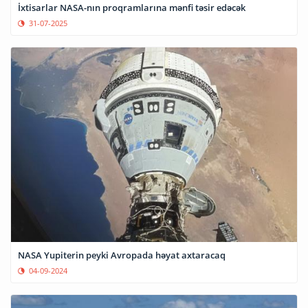
İxtisarlar NASA-nın proqramlarına mənfi təsir edəcək
31-07-2025
NASA Yupiterin peyki Avropada həyat axtaracaq
04-09-2024