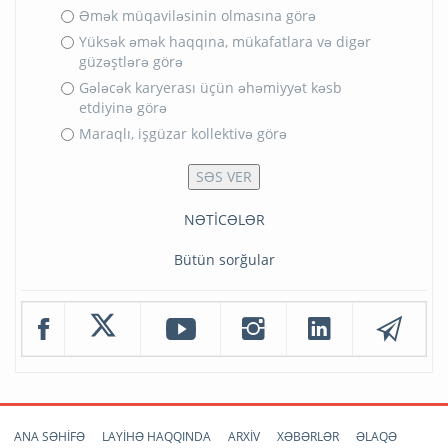
Əmək müqaviləsinin olmasına görə
Yüksək əmək haqqına, mükafatlara və digər
güzəştlərə görə
Gələcək karyerası üçün əhəmiyyət kəsb
etdiyinə görə
Maraqlı, işgüzar kollektivə görə
NƏTİCƏLƏR
Bütün sorğular
ANA SƏHİFƏ
LAYİHƏ HAQQINDA
ARXİV
XƏBƏRLƏR
ƏLAQƏ