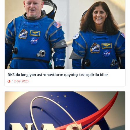
BKS-də ləngiyən astronavtların qayıdışı tezləşdirilə bilər
12-02-2025