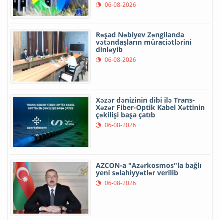
06-08-2026
Rəşad Nəbiyev Zəngilanda
vətəndaşların müraciətlərini
dinləyib
06-08-2026
Xəzər dənizinin dibi ilə Trans-
Xəzər Fiber-Optik Kabel Xəttinin
çəkilişi başa çatıb
06-08-2026
AZCON-a "Azərkosmos"la bağlı
yeni səlahiyyətlər verilib
06-08-2026