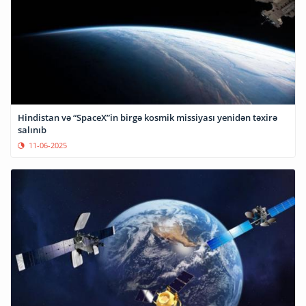
Hindistan və “SpaceX”in birgə kosmik missiyası yenidən təxirə
salınıb
11-06-2025