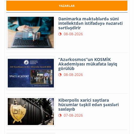
YAZARLAR
Danimarka məktəblərdə süni
intellektdən istifadəyə nəzarəti
sərtləşdirir
08-08-2026
“Azərkosmos”un KOSMİK
Akademiyası mükafata layiq
görülüb
08-08-2026
Kiberpolis xarici saytlara
hücumlar təşkil edən şəxsləri
saxlayıb
07-08-2026