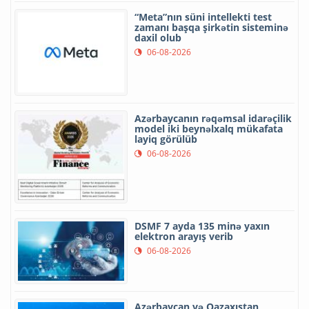
“Meta”nın süni intellekti test
zamanı başqa şirkətin sisteminə
daxil olub
06-08-2026
Azərbaycanın rəqəmsal idarəçilik
model iki beynəlxalq mükafata
layiq görülüb
06-08-2026
DSMF 7 ayda 135 minə yaxın
elektron arayış verib
06-08-2026
Azərbaycan və Qazaxıstan