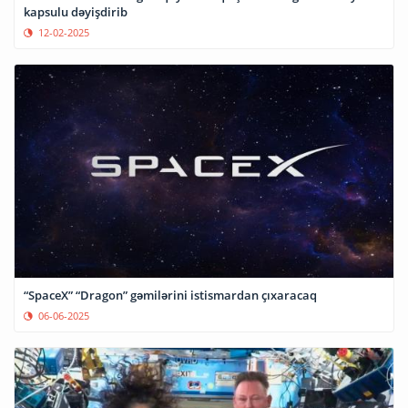
kapsulu dəyişdirib
12-02-2025
“SpaceX” “Dragon” gəmilərini istismardan çıxaracaq
06-06-2025