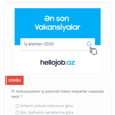
SORĞU
İT mütəxəssislər iş yerlərini hansı meyarlar əsasında
seçir ?
Şirkətin yüksək statusuna görə
İşin, layihənin xarakterinə görə