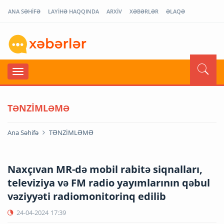
ANA SƏHİFƏ
LAYİHƏ HAQQINDA
ARXİV
XƏBƏRLƏR
ƏLAQƏ
TƏNZİMLƏMƏ
Ana Səhifə
TƏNZİMLƏMƏ
Naxçıvan MR-də mobil rabitə siqnalları,
televiziya və FM radio yayımlarının qəbul
vəziyyəti radiomonitorinq edilib
24-04-2024
17:39