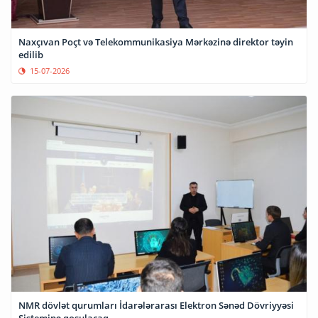
Naxçıvan Poçt və Telekommunikasiya Mərkəzinə direktor təyin
edilib
15-07-2026
NMR dövlət qurumları İdarələrarası Elektron Sənəd Dövriyyəsi