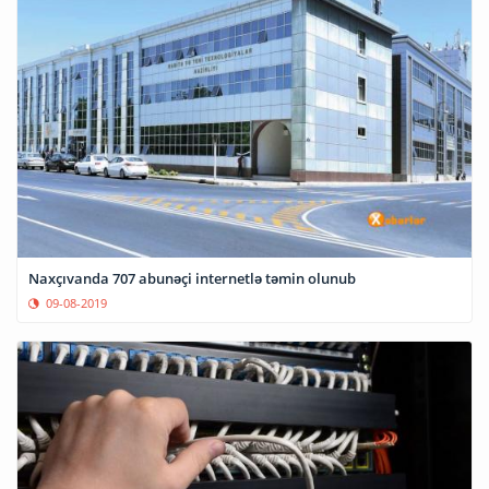
Naxçıvanda 707 abunəçi internetlə təmin olunub
09-08-2019