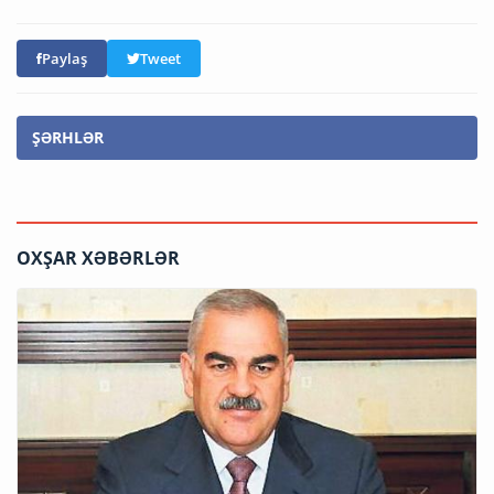
Paylaş
Tweet
ŞƏRHLƏR
OXŞAR XƏBƏRLƏR