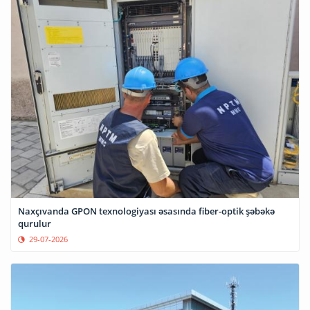
Naxçıvanda GPON texnologiyası əsasında fiber-optik şəbəkə
qurulur
29-07-2026