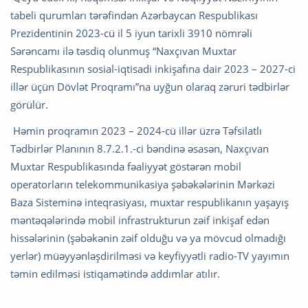
tabeli qurumları tərəfindən Azərbaycan Respublikası
Prezidentinin 2023-cü il 5 iyun tarixli 3910 nömrəli
Sərəncamı ilə təsdiq olunmuş “Naxçıvan Muxtar
Respublikasının sosial-iqtisadi inkişafına dair 2023 – 2027-ci
illər üçün Dövlət Proqramı”na uyğun olaraq zəruri tədbirlər
görülür.
Həmin proqramın 2023 – 2024-cü illər üzrə Təfsilatlı
Tədbirlər Planının 8.7.2.1.-ci bəndinə əsasən, Naxçıvan
Muxtar Respublikasında fəaliyyət göstərən mobil
operatorların telekommunikasiya şəbəkələrinin Mərkəzi
Baza Sisteminə inteqrasiyası, muxtar respublikanın yaşayış
məntəqələrində mobil infrastrukturun zəif inkişaf edən
hissələrinin (şəbəkənin zəif olduğu və ya mövcud olmadığı
yerlər) müəyyənləşdirilməsi və keyfiyyətli radio-TV yayımın
təmin edilməsi istiqamətində addımlar atılır.