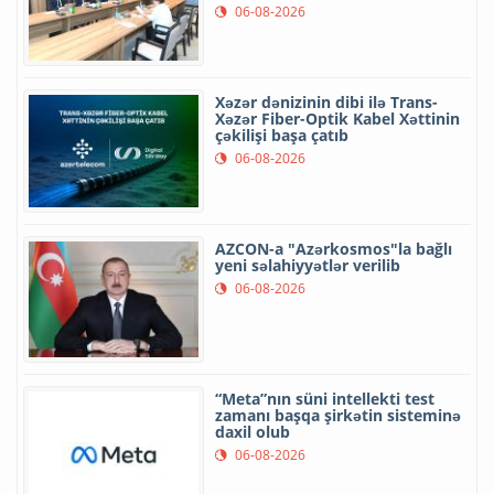
06-08-2026
Xəzər dənizinin dibi ilə Trans-
Xəzər Fiber-Optik Kabel Xəttinin
çəkilişi başa çatıb
06-08-2026
AZCON-a "Azərkosmos"la bağlı
yeni səlahiyyətlər verilib
06-08-2026
“Meta”nın süni intellekti test
zamanı başqa şirkətin sisteminə
daxil olub
06-08-2026