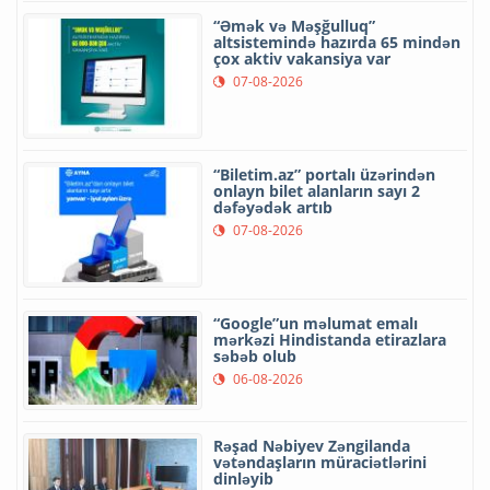
“Əmək və Məşğulluq”
altsistemində hazırda 65 mindən
çox aktiv vakansiya var
07-08-2026
“Biletim.az” portalı üzərindən
onlayn bilet alanların sayı 2
dəfəyədək artıb
07-08-2026
“Google”un məlumat emalı
mərkəzi Hindistanda etirazlara
səbəb olub
06-08-2026
Rəşad Nəbiyev Zəngilanda
vətəndaşların müraciətlərini
dinləyib