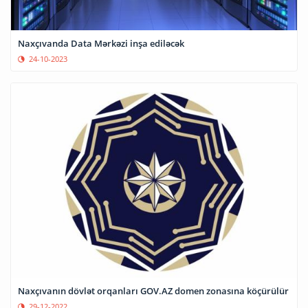
Naxçıvanda Data Mərkəzi inşa ediləcək
24-10-2023
Naxçıvanın dövlət orqanları GOV.AZ domen zonasına köçürülür
29-12-2022