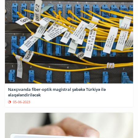
Naxçıvanda fiber-optik magistral şəbəkə Türkiyə ilə
əlaqələndiriləcək
05-06-2023