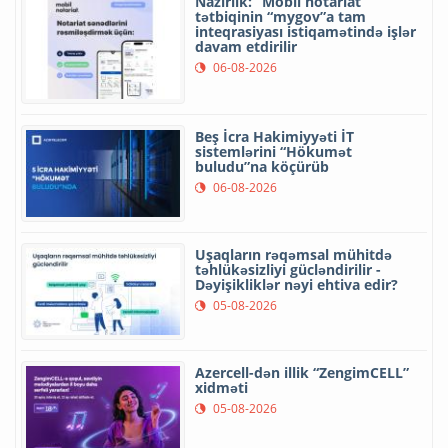
Nazirlik: “Mobil notariat”
tətbiqinin “mygov”a tam
inteqrasiyası istiqamətində işlər
davam etdirilir
06-08-2026
Beş İcra Hakimiyyəti İT
sistemlərini “Hökumət
buludu”na köçürüb
06-08-2026
Uşaqların rəqəmsal mühitdə
təhlükəsizliyi gücləndirilir -
Dəyişikliklər nəyi ehtiva edir?
05-08-2026
Azercell-dən illik “ZengimCELL”
xidməti
05-08-2026