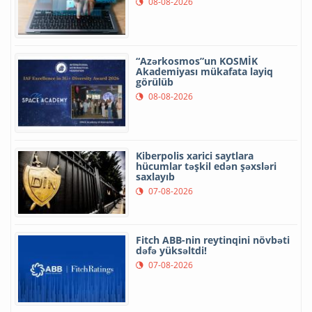
08-08-2026
“Azərkosmos”un KOSMİK
Akademiyası mükafata layiq
görülüb
08-08-2026
Kiberpolis xarici saytlara
hücumlar təşkil edən şəxsləri
saxlayıb
07-08-2026
Fitch ABB-nin reytinqini növbəti
dəfə yüksəltdi!
07-08-2026