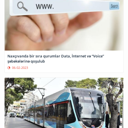
Naxçıvanda bir sıra qurumlar Data, İnternet və “Voice”
şəbəkələrinə qoşulub
06-02-2023