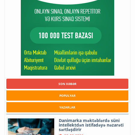
SON XƏBƏR
POPULYAR
YAZARLAR
Danimarka məktəblərdə süni
intellektdən istifadəyə nəzarəti
sərtləşdirir