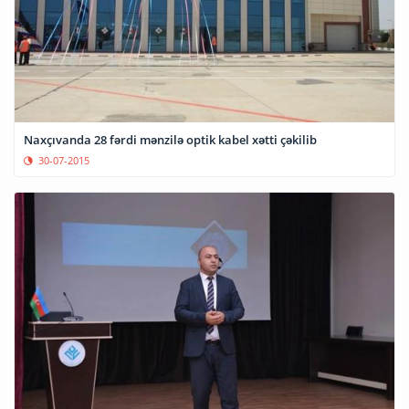
Naxçıvanda 28 fərdi mənzilə optik kabel xətti çəkilib
30-07-2015