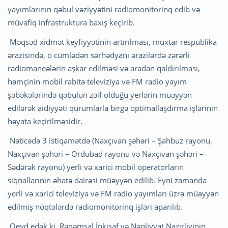
yayımlarının qəbul vəziyyətini radiomonitorinq edib və
müvafiq infrastruktura baxış keçirib.
Məqsəd xidmət keyfiyyətinin artırılması, muxtar respublika
ərazisində, o cümlədən sərhədyanı ərazilərdə zərərli
radiomaneələrin aşkar edilməsi və aradan qaldırılması,
həmçinin mobil rabitə televiziya və FM radio yayım
şəbəkələrində qəbulun zəif olduğu yerlərin müəyyən
edilərək aidiyyəti qurumlarla birgə optimallaşdırma işlərinin
həyata keçirilməsidir.
Nəticədə 3 istiqamətdə (Naxçıvan şəhəri – Şahbuz rayonu,
Naxçıvan şəhəri – Ordubad rayonu və Naxçıvan şəhəri –
Sədərək rayonu) yerli və xarici mobil operatorların
siqnallarının əhatə dairəsi müəyyən edilib. Eyni zamanda
yerli və xarici televiziya və FM radio yayımları üzrə müəyyən
edilmiş nöqtələrdə radiomonitorinq işləri aparılıb.
Qeyd edək ki, Rəqəmsal İnkişaf və Nəqliyyat Nazirliyinin