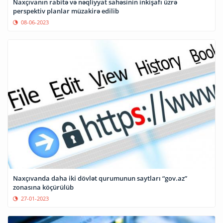
Naxçıvanın rabitə və nəqliyyat sahəsinin inkişafı üzrə
perspektiv planlar müzakirə edilib
08-06-2023
Naxçıvanda daha iki dövlət qurumunun saytları “gov.az”
zonasına köçürülüb
27-01-2023