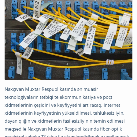
Naxçıvan Muxtar Respublikasında ən müasir
texnologiyaların tətbiqi telekommunikasiya və poçt
xidmətlərinin çeşidini və keyfiyyətini artıracaq, internet
xidmətlərinin keyfiyyətinin yüksəldilməsi, təhlükəsizliyin,
dayanıqlığın və xidmətlərin fasiləsizliyinin təmin edilməsi
məqsədilə Naxçıvan Muxtar Respublikasında fiber-optik
magistral şəbəkə Türkiyə ilə əlaqələndirilməklə yenilənəcək,