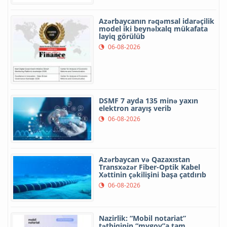
Azərbaycanın rəqəmsal idarəçilik
model iki beynəlxalq mükafata
layiq görülüb
06-08-2026
DSMF 7 ayda 135 minə yaxın
elektron arayış verib
06-08-2026
Azərbaycan və Qazaxıstan
Transxəzər Fiber-Optik Kabel
Xəttinin çəkilişini başa çatdırıb
06-08-2026
Nazirlik: “Mobil notariat”
tətbiqinin “mygov”a tam