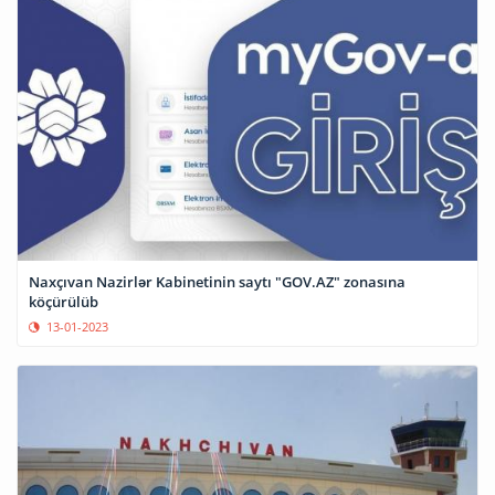
Naxçıvan Nazirlər Kabinetinin saytı "GOV.AZ" zonasına
köçürülüb
13-01-2023