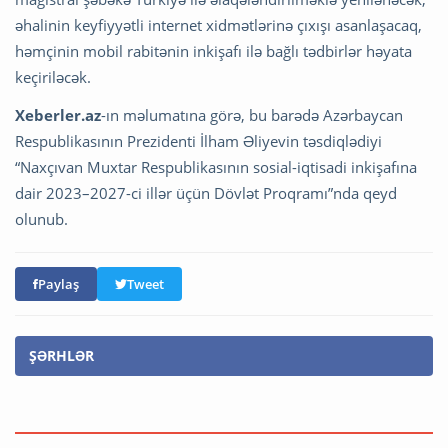
əhalinin keyfiyyətli internet xidmətlərinə çıxışı asanlaşacaq,
həmçinin mobil rabitənin inkişafı ilə bağlı tədbirlər həyata
keçiriləcək.
Xeberler.az
-ın məlumatına görə, bu barədə Azərbaycan
Respublikasının Prezidenti İlham Əliyevin təsdiqlədiyi
“Naxçıvan Muxtar Respublikasının sosial-iqtisadi inkişafına
dair 2023–2027-ci illər üçün Dövlət Proqramı”nda qeyd
olunub.
Paylaş
Tweet
ŞƏRHLƏR