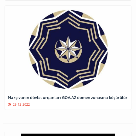
Naxçıvanın dövlət orqanları GOV.AZ domen zonasına köçürülür
29-12-2022