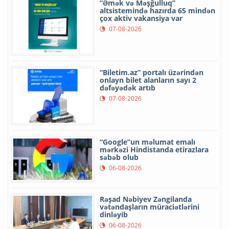
“Əmək və Məşğulluq”
altsistemində hazırda 65 mindən
çox aktiv vakansiya var
07-08-2026
“Biletim.az” portalı üzərindən
onlayn bilet alanların sayı 2
dəfəyədək artıb
07-08-2026
“Google”un məlumat emalı
mərkəzi Hindistanda etirazlara
səbəb olub
06-08-2026
Rəşad Nəbiyev Zəngilanda
vətəndaşların müraciətlərini
dinləyib
06-08-2026