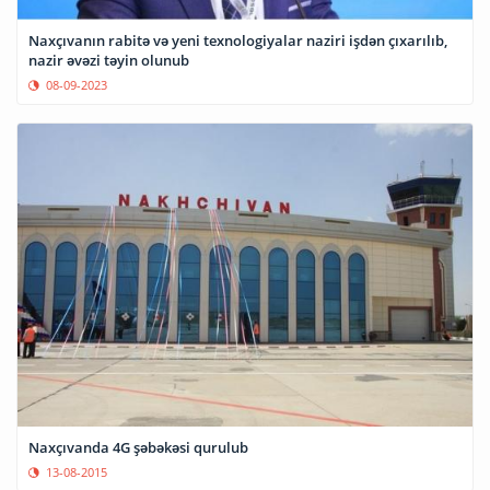
Naxçıvanın rabitə və yeni texnologiyalar naziri işdən çıxarılıb,
nazir əvəzi təyin olunub
08-09-2023
Naxçıvanda 4G şəbəkəsi qurulub
13-08-2015