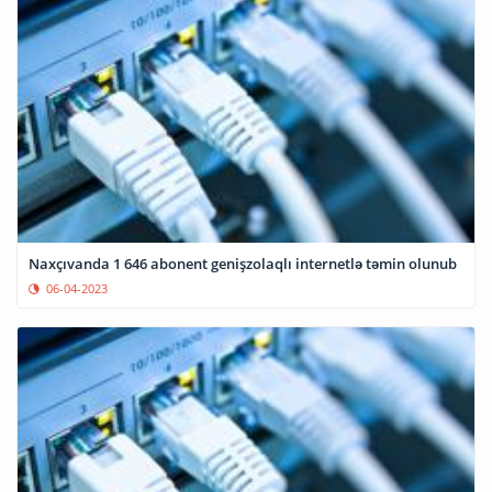
Naxçıvanda 1 646 abonent genişzolaqlı internetlə təmin olunub
06-04-2023