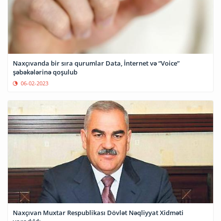
Naxçıvanda bir sıra qurumlar Data, İnternet və “Voice”
şəbəkələrinə qoşulub
06-02-2023
Naxçıvan Muxtar Respublikası Dövlət Nəqliyyat Xidməti