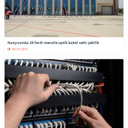
Naxçıvanda 28 fərdi mənzilə optik kabel xətti çəkilib
30-07-2015