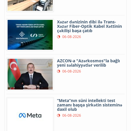
Xəzər dənizinin dibi ilə Trans-
Xəzər Fiber-Optik Kabel Xəttinin
çəkilişi başa çatıb
06-08-2026
AZCON-a "Azərkosmos"la bağlı
yeni səlahiyyətlər verilib
06-08-2026
“Meta”nın süni intellekti test
zamanı başqa şirkətin sisteminə
daxil olub
06-08-2026