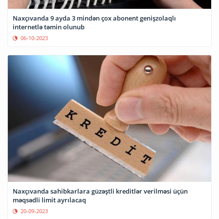
Naxçıvanda 9 ayda 3 mindən çox abonent genişzolaqlı
internetlə təmin olunub
06-10-2023
Naxçıvanda sahibkarlara güzəştli kreditlər verilməsi üçün
məqsədli limit ayrılacaq
20-09-2023