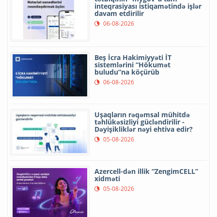
inteqrasiyası istiqamətində işlər
davam etdirilir
06-08-2026
Beş İcra Hakimiyyəti İT
sistemlərini “Hökumət
buludu”na köçürüb
06-08-2026
Uşaqların rəqəmsal mühitdə
təhlükəsizliyi gücləndirilir -
Dəyişikliklər nəyi ehtiva edir?
05-08-2026
Azercell-dən illik “ZengimCELL”
xidməti
05-08-2026