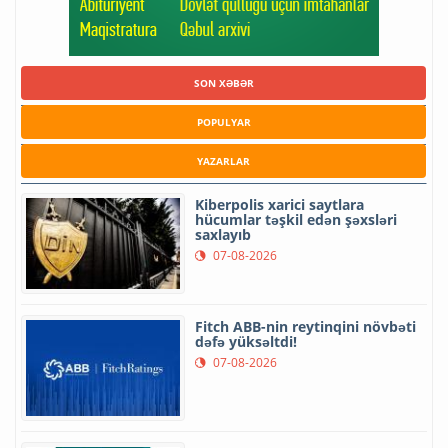
SON XƏBƏR
POPULYAR
YAZARLAR
Kiberpolis xarici saytlara
hücumlar təşkil edən şəxsləri
saxlayıb
07-08-2026
Fitch ABB-nin reytinqini növbəti
dəfə yüksəltdi!
07-08-2026