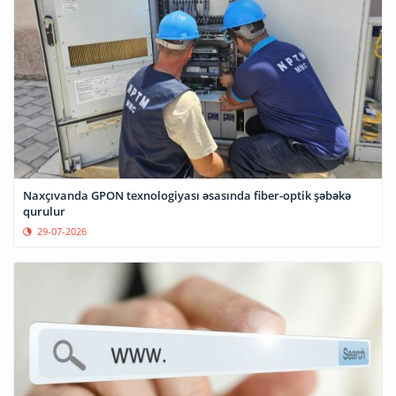
Naxçıvanda GPON texnologiyası əsasında fiber-optik şəbəkə
qurulur
29-07-2026