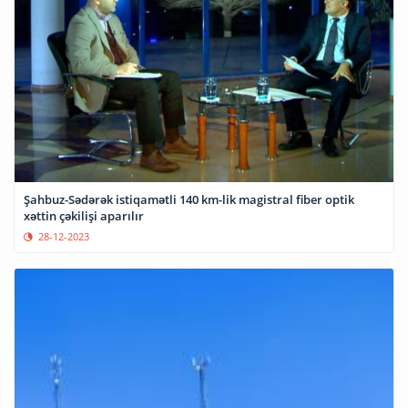
Şahbuz-Sədərək istiqamətli 140 km-lik magistral fiber optik
xəttin çəkilişi aparılır
28-12-2023