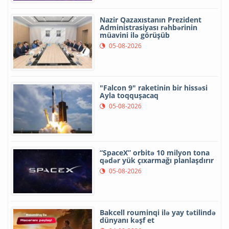
Nazir Qazaxıstanın Prezident
Administrasiyası rəhbərinin
müavini ilə görüşüb
05-08-2026
"Falcon 9" raketinin bir hissəsi
Ayla toqquşacaq
05-08-2026
“SpaceX” orbitə 10 milyon tona
qədər yük çıxarmağı planlaşdırır
05-08-2026
Bakcell rouminqi ilə yay tətilində
dünyanı kəşf et