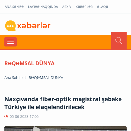
ANA SƏHİFƏ
LAYİHƏ HAQQINDA
ARXİV
XƏBƏRLƏR
ƏLAQƏ
RƏQƏMSAL DÜNYA
Ana Səhifə
RƏQƏMSAL DÜNYA
Naxçıvanda fiber-optik magistral şəbəkə
Türkiyə ilə əlaqələndiriləcək
05-06-2023
17:05