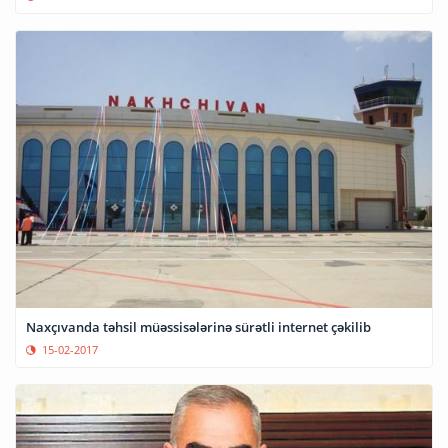
Naxçıvanda təhsil müəssisələrinə sürətli internet çəkilib
15-02-2017