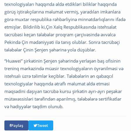
texnologiyaları haqqında əldə etdikləri biliklər haqqında
görüş iştirakçılarına məlumat vermiş, yaradılan imkanlara
görə muxtar respublika rəhbərliyinə minnətdarlıqlarını ifadə
etmişlər. Bildirilib ki,Çin Xalq Respublikasında istehsalat
təcrübəsi keçən tələbələr proqram çərçivəsində əvvəlcə
Pekində Çin mədəniyyəti ilə tanış olublar. Sonra təcrübəçi
tələbələr Çinin Şenjen şəhərinə yola düşüblər.
“Huawei” şirkətinin Şenjen şəhərində yerləşən baş ofisinin
treninq mərkəzində müasir texnologiyaların öyrənilməsi və
istehsalı üzrə təlimlər keçiblər. Tələbələrin ən qabaqcıl
texnologiyalar haqqında ətraflı məlumat əldə etməsi
məqsədini daşıyan təcrübə kursu şirkətin ayrı-ayrı peşəkar
mütəxəssisləri tərəfindən aparılmış, tələbələrə sertifikatlar
və hədiyyələr təqdim olunub.
Paylaş
Tweet