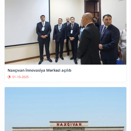
Naxçıvan İnnovasiya Mərkəzi açılıb
01-10-2025