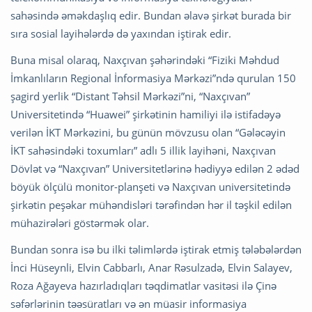
sahəsində əməkdaşlıq edir. Bundan əlavə şirkət burada bir
sıra sosial layihələrdə də yaxından iştirak edir.
Buna misal olaraq, Naxçıvan şəhərindəki “Fiziki Məhdud
İmkanlıların Regional İnformasiya Mərkəzi”ndə qurulan 150
şagird yerlik “Distant Təhsil Mərkəzi”ni, “Naxçıvan”
Universitetində “Huawei” şirkətinin hamiliyi ilə istifadəyə
verilən İKT Mərkəzini, bu günün mövzusu olan “Gələcəyin
İKT sahəsindəki toxumları” adlı 5 illik layihəni, Naxçıvan
Dövlət və “Naxçıvan” Universitetlərinə hədiyyə edilən 2 ədəd
böyük ölçülü monitor-planşeti və Naxçıvan universitetində
şirkətin peşəkar mühəndisləri tərəfindən hər il təşkil edilən
mühazirələri göstərmək olar.
Bundan sonra isə bu ilki təlimlərdə iştirak etmiş tələbələrdən
İnci Hüseynli, Elvin Cabbarlı, Anar Rəsulzadə, Elvin Salayev,
Roza Ağayeva hazırladıqları təqdimatlar vasitəsi ilə Çinə
səfərlərinin təəsüratları və ən müasir informasiya