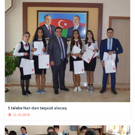
5 tələbə Nar-dan təqaüd alacaq
12-10-2018