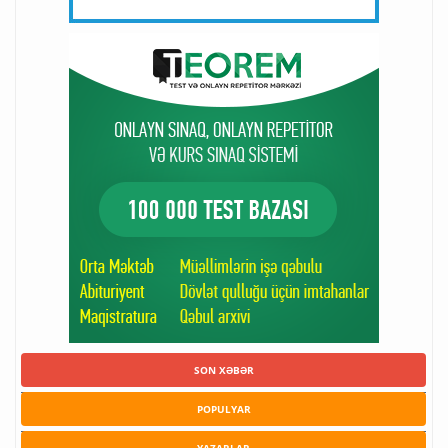
SON XƏBƏR
POPULYAR
YAZARLAR