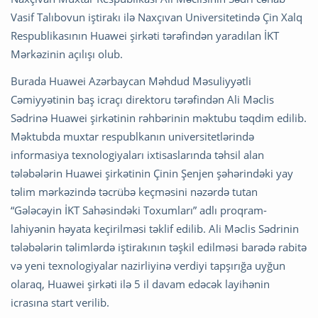
Vasif Talıbovun iştirakı ilə Naxçıvan Universitetində Çin Xalq
Respublikasının Huawei şirkəti tərəfindən yaradılan İKT
Mərkəzinin açılışı olub.
Burada Huawei Azərbaycan Məhdud Məsuliyyətli
Cəmiyyətinin baş icraçı direktoru tərəfindən Ali Məclis
Sədrinə Huawei şirkətinin rəhbərinin məktubu təqdim edilib.
Məktubda muxtar respublkanın universitetlərində
informasiya texnologiyaları ixtisaslarında təhsil alan
tələbələrin Huawei şirkətinin Çinin Şenjen şəhərindəki yay
təlim mərkəzində təcrübə keçməsini nəzərdə tutan
“Gələcəyin İKT Sahəsindəki Toxumları” adlı proqram-
lahiyənin həyata keçirilməsi təklif edilib. Ali Məclis Sədrinin
tələbələrin təlimlərdə iştirakının təşkil edilməsi barədə rabitə
və yeni texnologiyalar nazirliyinə verdiyi tapşırığa uyğun
olaraq, Huawei şirkəti ilə 5 il davam edəcək layihənin
icrasına start verilib.