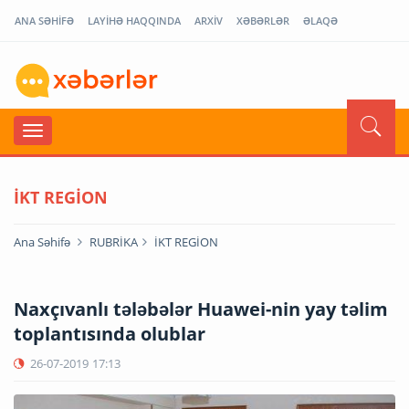
ANA SƏHİFƏ
LAYİHƏ HAQQINDA
ARXİV
XƏBƏRLƏR
ƏLAQƏ
İKT REGİON
Ana Səhifə
RUBRİKA
İKT REGİON
Naxçıvanlı tələbələr Huawei-nin yay təlim
toplantısında olublar
26-07-2019
17:13