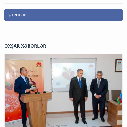
ŞƏRHLƏR
OXŞAR XƏBƏRLƏR