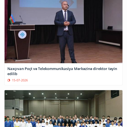
Naxçıvan Poçt və Telekommunikasiya Mərkəzinə direktor təyin
edilib
15-07-2026