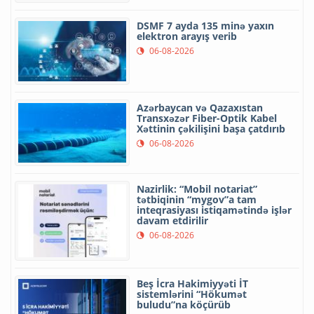
DSMF 7 ayda 135 minə yaxın
elektron arayış verib
06-08-2026
Azərbaycan və Qazaxıstan
Transxəzər Fiber-Optik Kabel
Xəttinin çəkilişini başa çatdırıb
06-08-2026
Nazirlik: “Mobil notariat”
tətbiqinin “mygov”a tam
inteqrasiyası istiqamətində işlər
davam etdirilir
06-08-2026
Beş İcra Hakimiyyəti İT
sistemlərini “Hökumət
buludu”na köçürüb