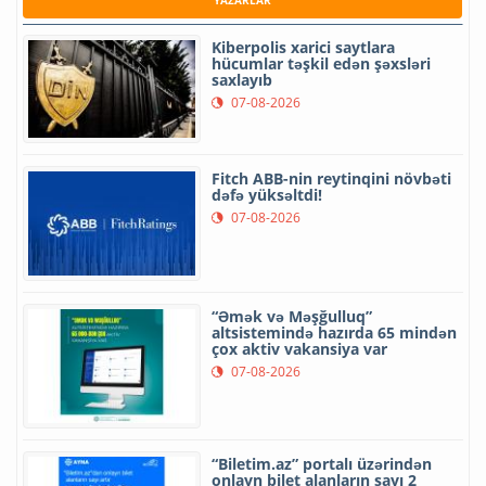
Kiberpolis xarici saytlara
hücumlar təşkil edən şəxsləri
saxlayıb
07-08-2026
Fitch ABB-nin reytinqini növbəti
dəfə yüksəltdi!
07-08-2026
“Əmək və Məşğulluq”
altsistemində hazırda 65 mindən
çox aktiv vakansiya var
07-08-2026
“Biletim.az” portalı üzərindən
onlayn bilet alanların sayı 2