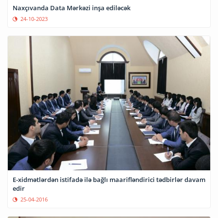
Naxçıvanda Data Mərkəzi inşa ediləcək
24-10-2023
E-xidmətlərdən istifadə ilə bağlı maarifləndirici tədbirlər davam
edir
25-04-2016