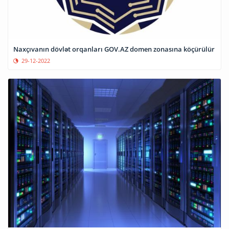
Naxçıvanın dövlət orqanları GOV.AZ domen zonasına köçürülür
29-12-2022