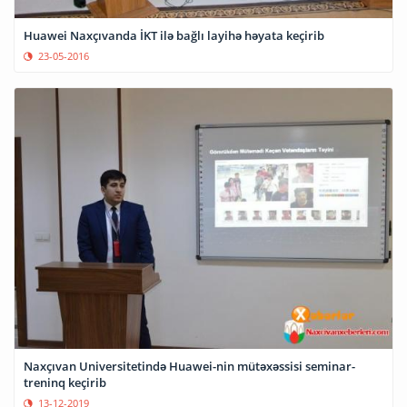
Huawei Naxçıvanda İKT ilə bağlı layihə həyata keçirib
23-05-2016
Naxçıvan Universitetində Huawei-nin mütəxəssisi seminar-
treninq keçirib
13-12-2019