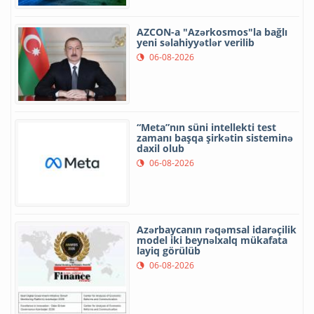
AZCON-a "Azərkosmos"la bağlı
yeni səlahiyyətlər verilib
06-08-2026
“Meta”nın süni intellekti test
zamanı başqa şirkətin sisteminə
daxil olub
06-08-2026
Azərbaycanın rəqəmsal idarəçilik
model iki beynəlxalq mükafata
layiq görülüb
06-08-2026