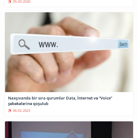
05-03-2020
Naxçıvanda bir sıra qurumlar Data, İnternet və “Voice”
şəbəkələrinə qoşulub
06-02-2023