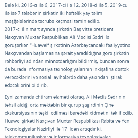
Belə ki, 2016-cı ilə 6, 2017-ci ilə 12, 2018-ci ilə 5, 2019-cu
ilə isə 7 tələbənin şirkətin iki həftəlik yay təlim
məşğələlərində təcrübə keçməsi təmin edilib.
2017-ci ilin mart ayında şirkətin Baş vitse prezidenti
Naxçıvan Muxtar Respublikası Ali Məclisi Sədri ilə
görüşərkən “Huawei” şirkətinin Azərbaycandakı fəaliyyətinə
Naxçıvandan başlamasına şərait yaradıldığına görə şirkətin
rəhbərliyi adından minnətdarlığını bildirmiş, bundan sonra
da burada informasiya texnologiyalarının inkişafına dəstək
verəcəklərini və sosial layihələrdə daha yaxından iştirak
edəcəklərini bildirib.
Eyni zamanda ehtiram əlaməti olaraq, Ali Məclis Sədrinin
təhsil aldığı orta məktəbin bir qurup şagirdinin Çinə
ekskursiyasının təşkil edilməsi barədəki xidmətini təklif edib.
Huawei şirkəti Naxçıvan Muxtar Respublikası Rabitə və Yeni
Texnologiyalar Nazirliyi ilə 17 ildən artıqdır ki,
telekommunikasiya və informasiya texnologiyaları