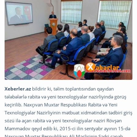
Xeberler.az
bildirir ki, təlim toplantısından qayıdan
tələbələrlə rabitə və yeni texnologiyalar nazirliyində görüş
keçirilib. Naxçıvan Muxtar Respublikası Rabitə və Yeni
Texnologiyalar Nazirliyinin mətbuat xidmətindən tədbiri giriş
sözü ilə açan rabitə və yeni texnologiyalar naziri Rövşən
Məmmədov qeyd edib ki, 2015-ci ilin sentyabr ayının 15-də
Naxçıvan Muxtar Respublikası Ali Məclisinin Sədri cənab