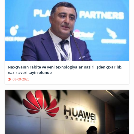
Naxçıvanın rabitə və yeni texnologiyalar naziri işdən çıxarılıb,
nazir əvəzi təyin olunub
08-09-2023