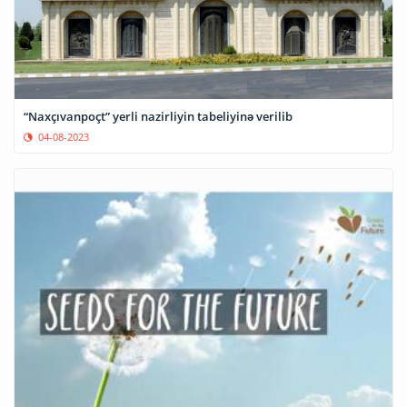
“Naxçıvanpoçt” yerli nazirliyin tabeliyinə verilib
04-08-2023