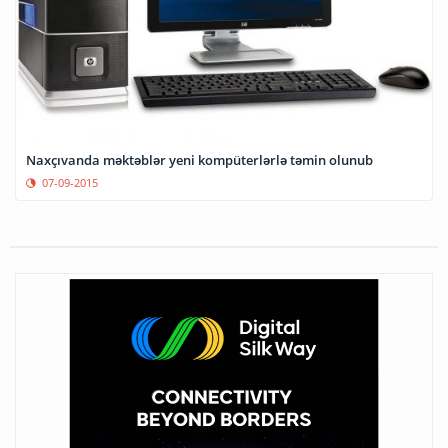
Naxçıvanda məktəblər yeni kompüterlərlə təmin olunub
07-09-2015