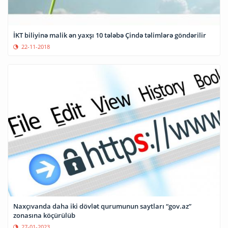
İKT biliyinə malik ən yaxşı 10 tələbə Çində təlimlərə göndərilir
22-11-2018
Naxçıvanda daha iki dövlət qurumunun saytları “gov.az”
zonasına köçürülüb
27-01-2023