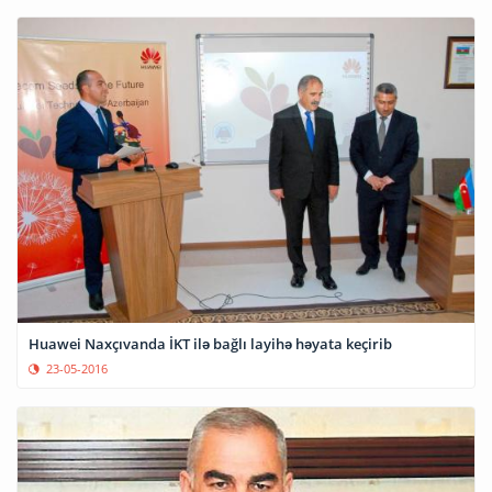
Huawei Naxçıvanda İKT ilə bağlı layihə həyata keçirib
23-05-2016