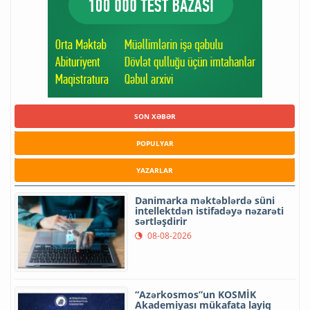
SON XƏBƏR
POPULYAR
YAZARLAR
Danimarka məktəblərdə süni
intellektdən istifadəyə nəzarəti
sərtləşdirir
08-08-2026
“Azərkosmos”un KOSMİK
Akademiyası mükafata layiq