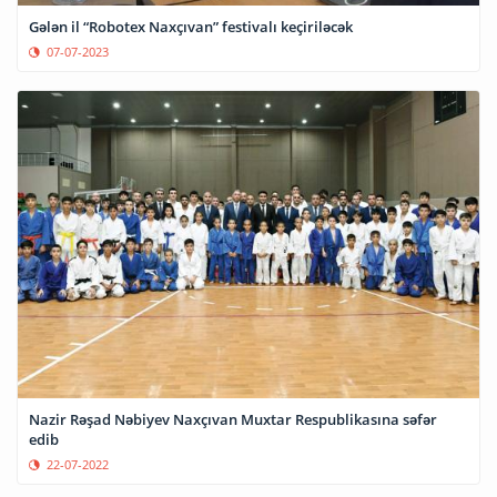
Gələn il “Robotex Naxçıvan” festivalı keçiriləcək
07-07-2023
Nazir Rəşad Nəbiyev Naxçıvan Muxtar Respublikasına səfər
edib
22-07-2022