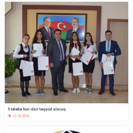
5 tələbə Nar-dan təqaüd alacaq
12-10-2018