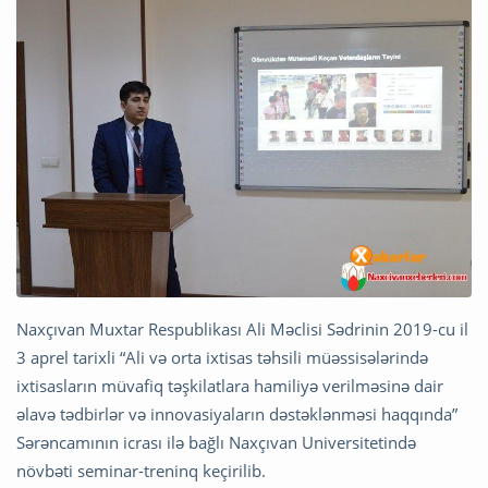
Naxçıvan Muxtar Respublikası Ali Məclisi Sədrinin 2019-cu il
3 aprel tarixli “Ali və orta ixtisas təhsili müəssisələrində
ixtisasların müvafiq təşkilatlara hamiliyə verilməsinə dair
əlavə tədbirlər və innovasiyaların dəstəklənməsi haqqında”
Sərəncamının icrası ilə bağlı Naxçıvan Universitetində
növbəti seminar-treninq keçirilib.