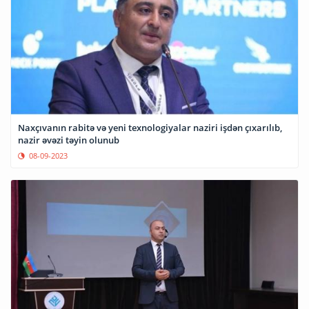
Naxçıvanın rabitə və yeni texnologiyalar naziri işdən çıxarılıb,
nazir əvəzi təyin olunub
08-09-2023