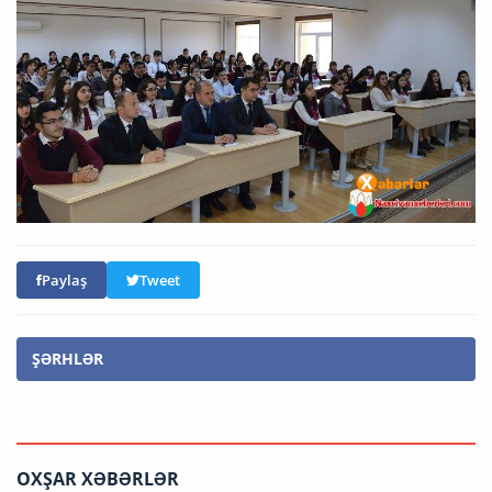
Paylaş
Tweet
ŞƏRHLƏR
OXŞAR XƏBƏRLƏR