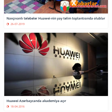
Naxçıvanlı tələbələr Huawei-nin yay təlim toplantısında olublar
26-07-2019
Huawei Azərbaycanda akademiya açır
18-04-2016