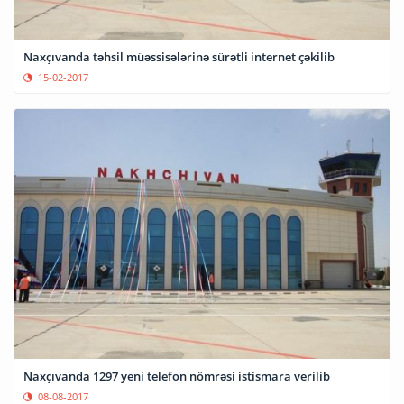
Naxçıvanda təhsil müəssisələrinə sürətli internet çəkilib
15-02-2017
Naxçıvanda 1297 yeni telefon nömrəsi istismara verilib
08-08-2017