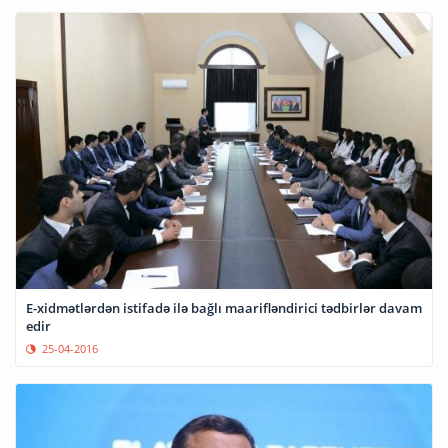
E-xidmətlərdən istifadə ilə bağlı maarifləndirici tədbirlər davam
edir
25-04-2016