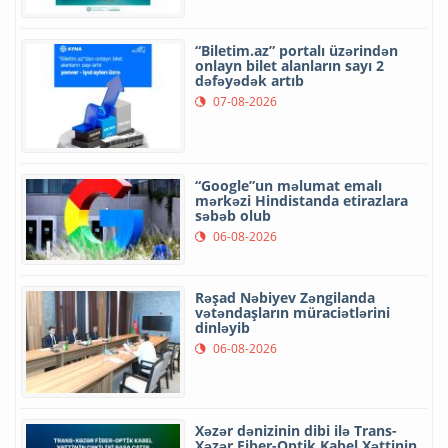
“Biletim.az” portalı üzərindən
onlayn bilet alanların sayı 2
dəfəyədək artıb
07-08-2026
“Google”un məlumat emalı
mərkəzi Hindistanda etirazlara
səbəb olub
06-08-2026
Rəşad Nəbiyev Zəngilanda
vətəndaşların müraciətlərini
dinləyib
06-08-2026
Xəzər dənizinin dibi ilə Trans-
Xəzər Fiber-Optik Kabel Xəttinin