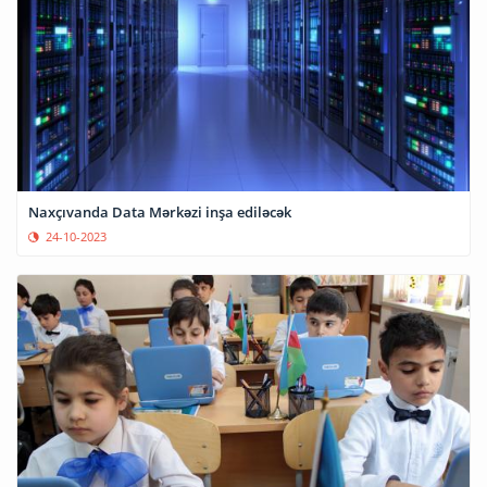
Naxçıvanda Data Mərkəzi inşa ediləcək
24-10-2023