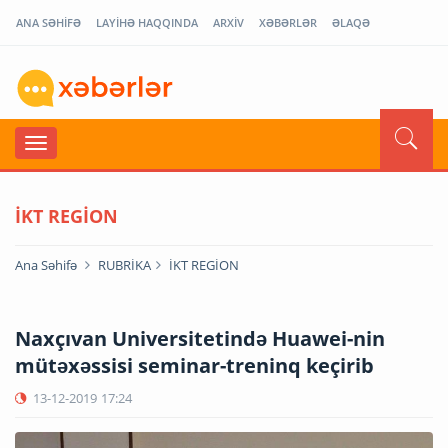
ANA SƏHİFƏ
LAYİHƏ HAQQINDA
ARXİV
XƏBƏRLƏR
ƏLAQƏ
İKT REGİON
Ana Səhifə
RUBRİKA
İKT REGİON
Naxçıvan Universitetində Huawei-nin
mütəxəssisi seminar-treninq keçirib
13-12-2019
17:24