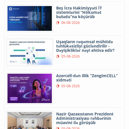
Beş İcra Hakimiyyəti İT
sistemlərini “Hökumət
buludu”na köçürüb
06-08-2026
Uşaqların rəqəmsal mühitdə
təhlükəsizliyi gücləndirilir -
Dəyişikliklər nəyi ehtiva edir?
05-08-2026
Azercell-dən illik “ZengimCELL”
xidməti
05-08-2026
Nazir Qazaxıstanın Prezident
Administrasiyası rəhbərinin
müavini ilə görüşüb
05-08-2026