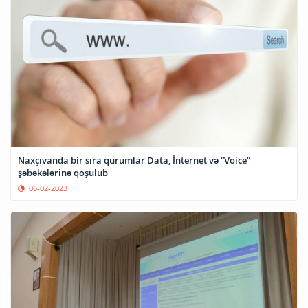
Naxçıvanda bir sıra qurumlar Data, İnternet və “Voice”
şəbəkələrinə qoşulub
06-02-2023