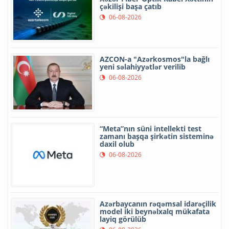
çəkilişi başa çatıb
06-08-2026
AZCON-a "Azərkosmos"la bağlı
yeni səlahiyyətlər verilib
06-08-2026
“Meta”nın süni intellekti test
zamanı başqa şirkətin sisteminə
daxil olub
06-08-2026
Azərbaycanın rəqəmsal idarəçilik
model iki beynəlxalq mükafata
layiq görülüb