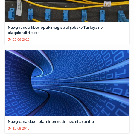
Naxçıvanda fiber-optik magistral şəbəkə Türkiyə ilə
əlaqələndiriləcək
05-06-2023
Naxçıvana daxil olan internetin həcmi artırılıb
13-08-2015