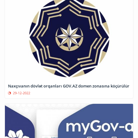
Naxçıvanın dövlət orqanları GOV.AZ domen zonasına köçürülür
29-12-2022