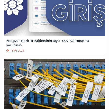
Naxçıvan Nazirlər Kabinetinin saytı "GOV.AZ" zonasına
köçürülüb
13-01-2023