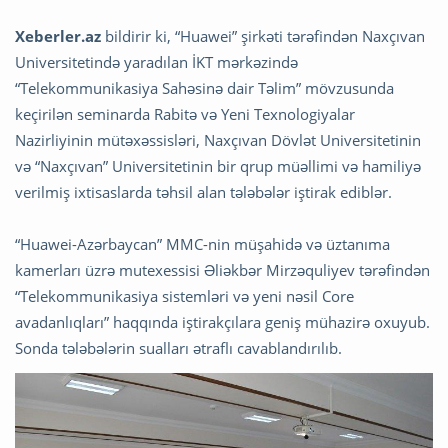
Xeberler.az
bildirir ki, “Huawei” şirkəti tərəfindən Naxçıvan
Universitetində yaradılan İKT mərkəzində
“Telekommunikasiya Sahəsinə dair Təlim” mövzusunda
keçirilən seminarda Rabitə və Yeni Texnologiyalar
Nazirliyinin mütəxəssisləri, Naxçıvan Dövlət Universitetinin
və “Naxçıvan” Universitetinin bir qrup müəllimi və hamiliyə
verilmiş ixtisaslarda təhsil alan tələbələr iştirak ediblər.
“Huawei-Azərbaycan” MMC-nin müşahidə və üztanıma
kamerları üzrə mutexessisi Əliəkbər Mirzəquliyev tərəfindən
“Telekommunikasiya sistemləri və yeni nəsil Core
avadanlıqları” haqqında iştirakçılara geniş mühazirə oxuyub.
Sonda tələbələrin sualları ətraflı cavablandırılıb.