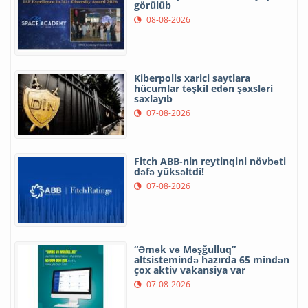
görülüb
08-08-2026
Kiberpolis xarici saytlara
hücumlar təşkil edən şəxsləri
saxlayıb
07-08-2026
Fitch ABB-nin reytinqini növbəti
dəfə yüksəltdi!
07-08-2026
“Əmək və Məşğulluq”
altsistemində hazırda 65 mindən
çox aktiv vakansiya var
07-08-2026