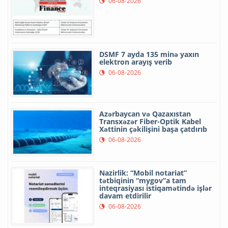
06-08-2026
DSMF 7 ayda 135 minə yaxın
elektron arayış verib
06-08-2026
Azərbaycan və Qazaxıstan
Transxəzər Fiber-Optik Kabel
Xəttinin çəkilişini başa çatdırıb
06-08-2026
Nazirlik: “Mobil notariat”
tətbiqinin “mygov”a tam
inteqrasiyası istiqamətində işlər
davam etdirilir
06-08-2026