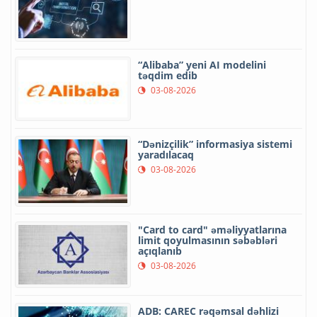
“Alibaba” yeni AI modelini
təqdim edib
03-08-2026
“Dənizçilik” informasiya sistemi
yaradılacaq
03-08-2026
"Card to card" əməliyyatlarına
limit qoyulmasının səbəbləri
açıqlanıb
03-08-2026
ADB: CAREC rəqəmsal dəhlizi