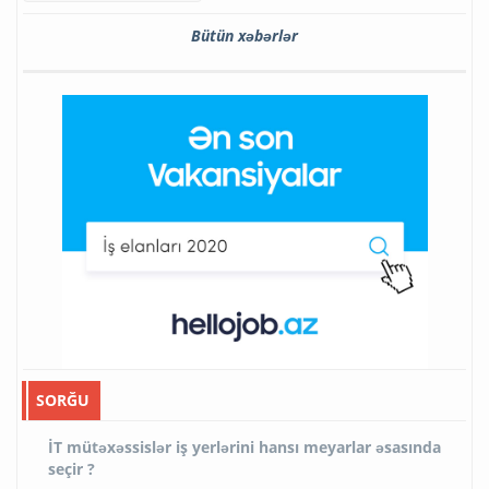
Bütün xəbərlər
SORĞU
İT mütəxəssislər iş yerlərini hansı meyarlar əsasında
seçir ?