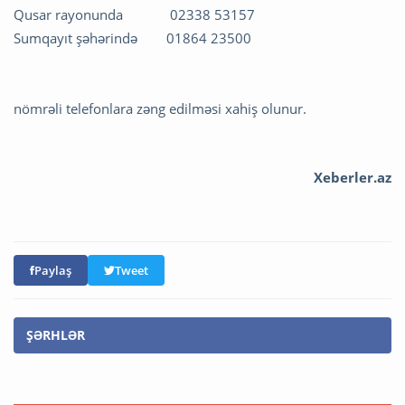
Qusar rayonunda 02338 53157
Sumqayıt şəhərində 01864 23500
nömrəli telefonlara zəng edilməsi xahiş olunur.
Xeberler.az
Paylaş
Tweet
ŞƏRHLƏR