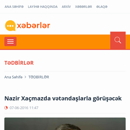
ANA SƏHİFƏ
LAYİHƏ HAQQINDA
ARXİV
XƏBƏRLƏR
ƏLAQƏ
TƏDBİRLƏR
Ana Səhifə
TƏDBİRLƏR
Nazir Xaçmazda vətəndaşlarla görüşəcək
07-06-2016
11:47