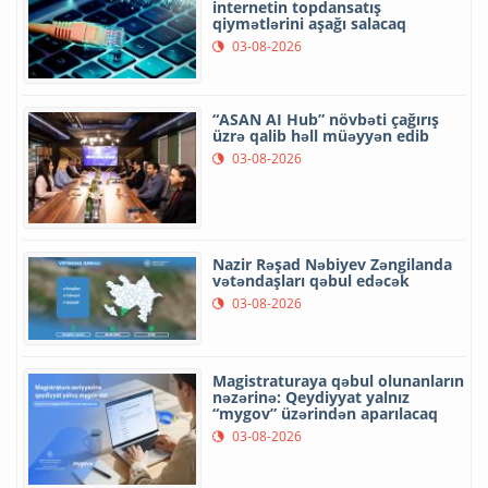
internetin topdansatış
qiymətlərini aşağı salacaq
03-08-2026
“ASAN AI Hub” növbəti çağırış
üzrə qalib həll müəyyən edib
03-08-2026
Nazir Rəşad Nəbiyev Zəngilanda
vətəndaşları qəbul edəcək
03-08-2026
Magistraturaya qəbul olunanların
nəzərinə: Qeydiyyat yalnız
“mygov” üzərindən aparılacaq
03-08-2026