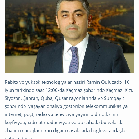
Rabitə və yüksək texnologiyalar naziri Ramin Quluzadə 10
iyun tarixində saat 12:00-da Xaçmaz şəhərində Xaçmaz, Xızı,
Siyəzən, Şabran, Quba, Qusar rayonlarında və Sumqayıt
şəhərində yaşayan əhaliyə göstərilən telekommunikasiya,
internet, poçt, radio və televiziya yayımı xidmətlərinin
keyfiyyəti, xidmət mədəniyyəti və bu sahədə bölgələrdə
əhalini maraqlandıran digər məsələlərlə bağlı vətəndaşları
qəbul edəcək.