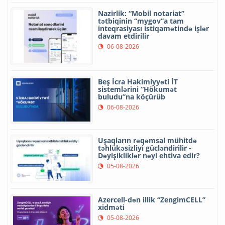
Nazirlik: “Mobil notariat”
tətbiqinin “mygov”a tam
inteqrasiyası istiqamətində işlər
davam etdirilir
06-08-2026
Beş İcra Hakimiyyəti İT
sistemlərini “Hökumət
buludu”na köçürüb
06-08-2026
Uşaqların rəqəmsal mühitdə
təhlükəsizliyi gücləndirilir -
Dəyişikliklər nəyi ehtiva edir?
05-08-2026
Azercell-dən illik “ZengimCELL”
xidməti
05-08-2026