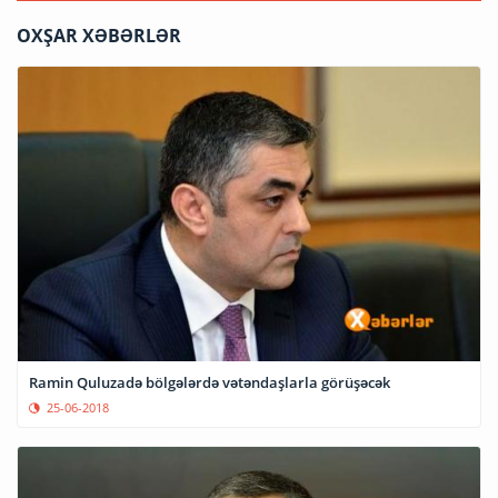
OXŞAR XƏBƏRLƏR
Ramin Quluzadə bölgələrdə vətəndaşlarla görüşəcək
25-06-2018