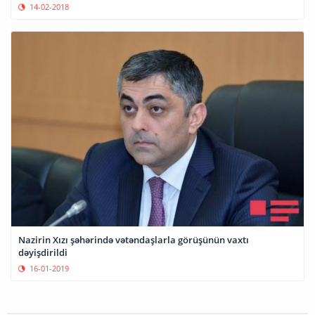
14-02-2018
Nazirin Xızı şəhərində vətəndaşlarla görüşünün vaxtı
dəyişdirildi
16-01-2019