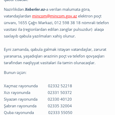
Nazirlikdən
Xeberler.az-
a verilən məlumata görə,
vətəndaşlardan
mincom@mincom.gov.az
elektron poçt
ünvanı, 1655 Çağrı Mərkəzi, 012 598 38 18 nömrəli telefon
vasitəsi ilə (regionlardan edilən zənglər pulsuzdur) əlaqə
saxlayıb qəbula yazılmaları xahiş olunur.
Eyni zamanda, qəbula gəlmək istəyən vətəndaşlar, zərurət
yaranarsa, yaşadıqları ərazinin poçt və telefon qovşaqları
tərəfindən nəqliyyat vasitələri ilə təmin olunacaqlar.
Bunun üçün:
Xaçmaz rayonunda 02332 52218
Xızı rayonunda 02331 50372
Siyəzən rayonunda 02330 40120
Şabran rayonunda 02335 32004
Quba rayonunda 02333 55050