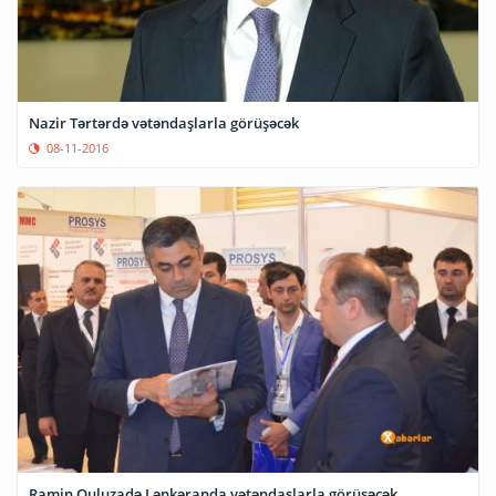
Nazir Tərtərdə vətəndaşlarla görüşəcək
08-11-2016
Ramin Quluzadə Lənkəranda vətəndaşlarla görüşəcək