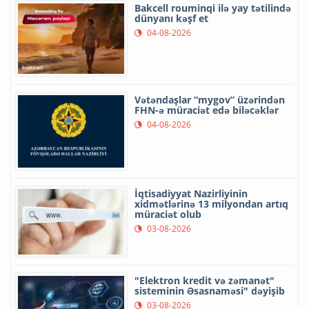
Bakcell rouminqi ilə yay tətilində
dünyanı kəşf et
04-08-2026
Vətəndaşlar “mygov” üzərindən
FHN-ə müraciət edə biləcəklər
04-08-2026
İqtisadiyyat Nazirliyinin
xidmətlərinə 13 milyondan artıq
müraciət olub
03-08-2026
"Elektron kredit və zəmanət"
sisteminin Əsasnaməsi" dəyişib
03-08-2026