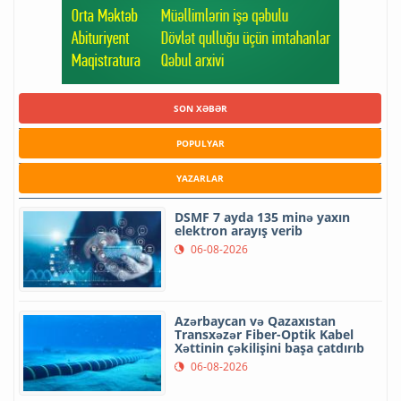
SON XƏBƏR
POPULYAR
YAZARLAR
DSMF 7 ayda 135 minə yaxın
elektron arayış verib
06-08-2026
Azərbaycan və Qazaxıstan
Transxəzər Fiber-Optik Kabel
Xəttinin çəkilişini başa çatdırıb
06-08-2026