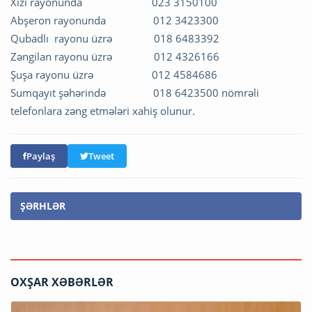
Xızı rayonunda 023 3150100
Abşeron rayonunda 012 3423300
Qubadlı rayonu üzrə 018 6483392
Zəngilan rayonu üzrə 012 4326166
Şuşa rayonu üzrə 012 4584686
Sumqayıt şəhərində 018 6423500 nömrəli
telefonlara zəng etmələri xahiş olunur.
Paylaş
Tweet
ŞƏRHLƏR
OXŞAR XƏBƏRLƏR