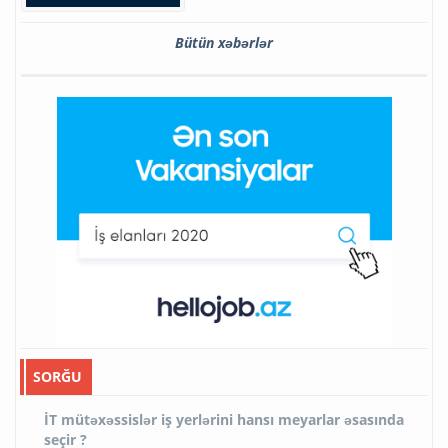
Bütün xəbərlər
SORĞU
İT mütəxəssislər iş yerlərini hansı meyarlar əsasında
seçir ?