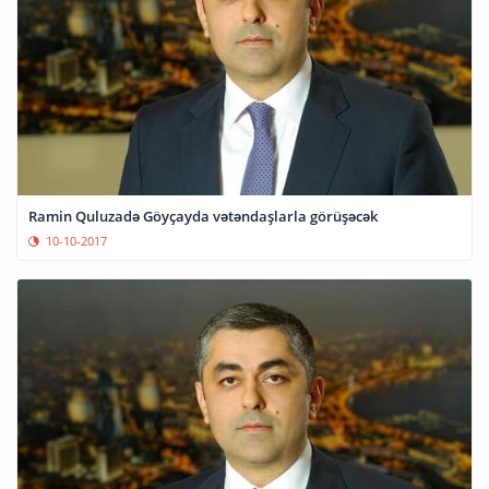
Ramin Quluzadə Göyçayda vətəndaşlarla görüşəcək
10-10-2017