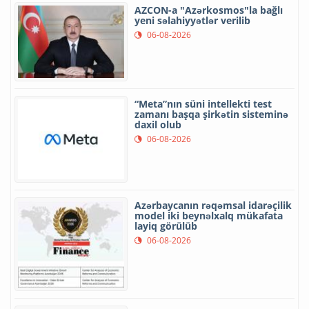
AZCON-a "Azərkosmos"la bağlı
yeni səlahiyyətlər verilib
06-08-2026
“Meta”nın süni intellekti test
zamanı başqa şirkətin sisteminə
daxil olub
06-08-2026
Azərbaycanın rəqəmsal idarəçilik
model iki beynəlxalq mükafata
layiq görülüb
06-08-2026