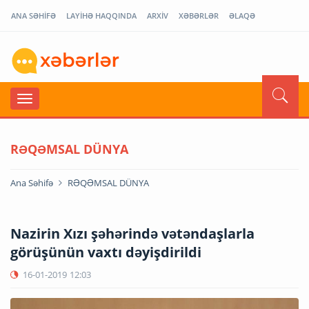
ANA SƏHİFƏ
LAYİHƏ HAQQINDA
ARXİV
XƏBƏRLƏR
ƏLAQƏ
RƏQƏMSAL DÜNYA
Ana Səhifə
RƏQƏMSAL DÜNYA
Nazirin Xızı şəhərində vətəndaşlarla
görüşünün vaxtı dəyişdirildi
16-01-2019
12:03