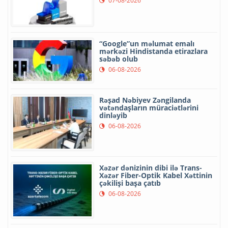
07-08-2026
“Google”un məlumat emalı
mərkəzi Hindistanda etirazlara
səbəb olub
06-08-2026
Rəşad Nəbiyev Zəngilanda
vətəndaşların müraciətlərini
dinləyib
06-08-2026
Xəzər dənizinin dibi ilə Trans-
Xəzər Fiber-Optik Kabel Xəttinin
çəkilişi başa çatıb
06-08-2026