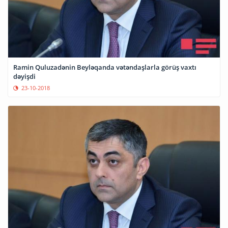
Ramin Quluzadənin Beyləqanda vətəndaşlarla görüş vaxtı
dəyişdi
23-10-2018