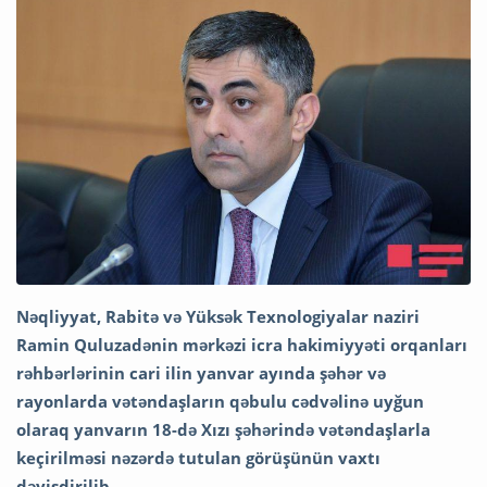
Nəqliyyat, Rabitə və Yüksək Texnologiyalar naziri
Ramin Quluzadənin mərkəzi icra hakimiyyəti orqanları
rəhbərlərinin cari ilin yanvar ayında şəhər və
rayonlarda vətəndaşların qəbulu cədvəlinə uyğun
olaraq yanvarın 18-də Xızı şəhərində vətəndaşlarla
keçirilməsi nəzərdə tutulan görüşünün vaxtı
dəyişdirilib.