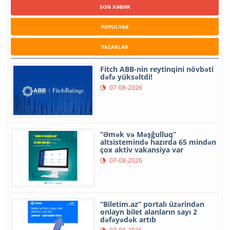
SON XƏBƏR
POPULYAR
YAZARLAR
Fitch ABB-nin reytinqini növbəti
dəfə yüksəltdi!
07-08-2026
“Əmək və Məşğulluq”
altsistemində hazırda 65 mindən
çox aktiv vakansiya var
07-08-2026
“Biletim.az” portalı üzərindən
onlayn bilet alanların sayı 2
dəfəyədək artıb