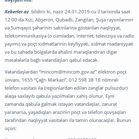
Xeberler.az
bildirir ki, nazir 24.01.2019-cu il tarixində saat
12:00-da Xızı, Abşeron, Qubadlı, Zəngilan, Şuşa rayonlarının
və Sumqayıt şəhərinin sakinlərinə göstərilən nəqliyyat,
telekommunikasiya (o cümlədən, internet, televiziya və radio
yayımı) və poçt xidmətlərinin keyfiyyəti, xidmət mədəniyyəti
və bu sahədə bölgələrdə əhalini maraqlandıran digər
məsələlərlə bağlı vətəndaşları qəbul edəcək.
Vətəndaşlardan “
mincom@mincom.gov.az
" elektron poçt
ünvanı, 1655 “Çağrı Mərkəzi”, 012 598 38 18 nömrəli
telefon vasitəsi ilə (regionlardan edilən zənglər pulsuzdur)
əlaqə saxlayıb qəbula yazılmaları xahiş olunur. Eyni
zamanda qəbula gəlmək istəyən vətəndaşlar, zərurət
yaranarsa, yaşadıqları ərazinin poçt və telefon qovşaqları
tərəfindən nəqliyyat vasitələri ilə təmin olunacaqlar. Bunun
üçün: