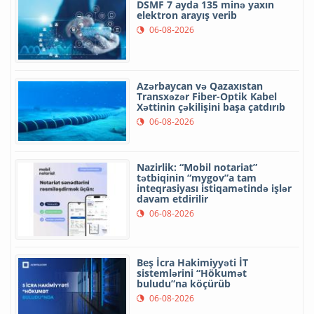
DSMF 7 ayda 135 minə yaxın
elektron arayış verib
06-08-2026
Azərbaycan və Qazaxıstan
Transxəzər Fiber-Optik Kabel
Xəttinin çəkilişini başa çatdırıb
06-08-2026
Nazirlik: “Mobil notariat”
tətbiqinin “mygov”a tam
inteqrasiyası istiqamətində işlər
davam etdirilir
06-08-2026
Beş İcra Hakimiyyəti İT
sistemlərini “Hökumət
buludu”na köçürüb
06-08-2026