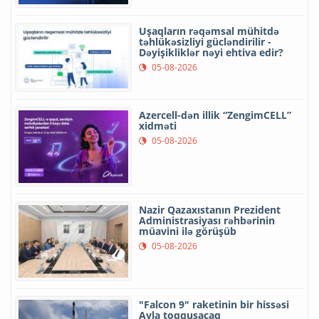
Uşaqların rəqəmsal mühitdə
təhlükəsizliyi gücləndirilir -
Dəyişikliklər nəyi ehtiva edir?
05-08-2026
Azercell-dən illik “ZengimCELL”
xidməti
05-08-2026
Nazir Qazaxıstanın Prezident
Administrasiyası rəhbərinin
müavini ilə görüşüb
05-08-2026
"Falcon 9" raketinin bir hissəsi
Ayla toqquşacaq