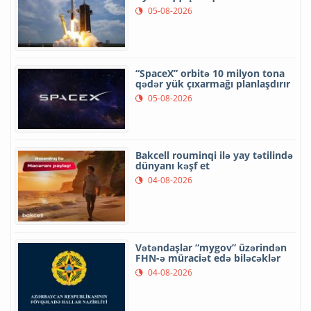
05-08-2026
“SpaceX” orbitə 10 milyon tona
qədər yük çıxarmağı planlaşdırır
05-08-2026
Bakcell rouminqi ilə yay tətilində
dünyanı kəşf et
04-08-2026
Vətəndaşlar “mygov” üzərindən
FHN-ə müraciət edə biləcəklər
04-08-2026