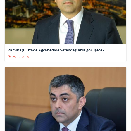
Ramin Quluzadə Ağcabədidə vətəndaşlarla görüşəcək
25-10-2016