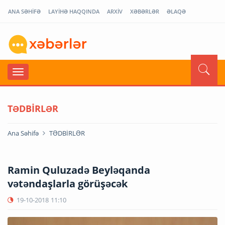
ANA SƏHİFƏ
LAYİHƏ HAQQINDA
ARXİV
XƏBƏRLƏR
ƏLAQƏ
TƏDBİRLƏR
Ana Səhifə
TƏDBİRLƏR
Ramin Quluzadə Beyləqanda
vətəndaşlarla görüşəcək
19-10-2018
11:10