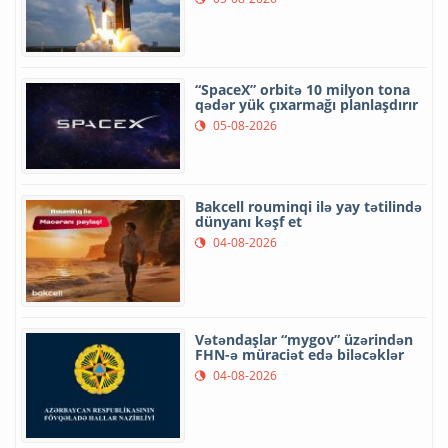
“SpaceX” orbitə 10 milyon tona
qədər yük çıxarmağı planlaşdırır
05-08-2026
Bakcell rouminqi ilə yay tətilində
dünyanı kəşf et
04-08-2026
Vətəndaşlar “mygov” üzərindən
FHN-ə müraciət edə biləcəklər
04-08-2026