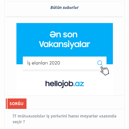
Bütün xəbərlər
SORĞU
İT mütəxəssislər iş yerlərini hansı meyarlar əsasında
seçir ?