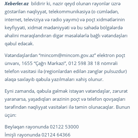
Xeberler.az
bildirir ki, nazir qeyd olunan rayonlar üzrə
göstərilən nəqliyyat, telekommunikasiya (o cümlədən,
internet, televiziya və radio yayımı) və poçt xidmətlərinin
keyfiyyəti, xidmət mədəniyyəti və bu sahədə bölgələrdə
əhalini maraqlandıran digər məsələlərlə bağlı vətəndaşları
qəbul edəcək.
Vətəndaşlardan “
mincom@mincom.gov.az
” elektron poçt
ünvanı, 1655 “Çağrı Mərkəzi”, 012 598 38 18 nömrəli
telefon vasitəsi ilə (regionlardan edilən zənglər pulsuzdur)
əlaqə saxlayıb qəbula yazılmaları xahiş olunur.
Eyni zamanda, qəbula gəlmək istəyən vətəndaşlar, zərurət
yaranarsa, yaşadıqları ərazinin poçt və telefon qovşaqları
tərəfindən nəqliyyat vasitələri ilə təmin olunacaqlar. Bunun
üçün:
Beyləqan rayonunda 02122 53000
İmişli rayonunda 02124 64366