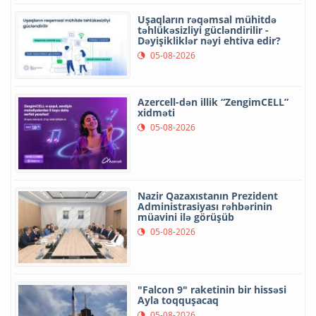
Uşaqların rəqəmsal mühitdə
təhlükəsizliyi gücləndirilir -
Dəyişikliklər nəyi ehtiva edir?
05-08-2026
Azercell-dən illik “ZengimCELL”
xidməti
05-08-2026
Nazir Qazaxıstanın Prezident
Administrasiyası rəhbərinin
müavini ilə görüşüb
05-08-2026
"Falcon 9" raketinin bir hissəsi
Ayla toqquşacaq
05-08-2026