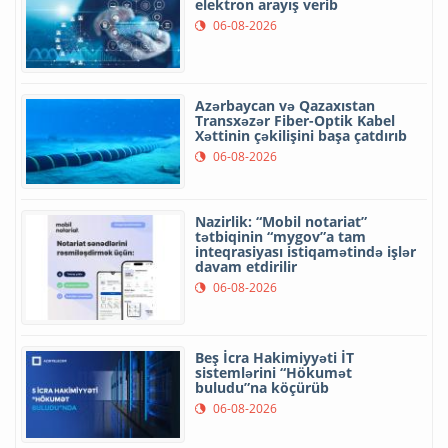
elektron arayış verib
06-08-2026
Azərbaycan və Qazaxıstan
Transxəzər Fiber-Optik Kabel
Xəttinin çəkilişini başa çatdırıb
06-08-2026
Nazirlik: “Mobil notariat”
tətbiqinin “mygov”a tam
inteqrasiyası istiqamətində işlər
davam etdirilir
06-08-2026
Beş İcra Hakimiyyəti İT
sistemlərini “Hökumət
buludu”na köçürüb
06-08-2026