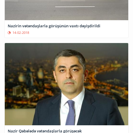
Nazirin vətəndaşlarla görüşünün vaxtı dəyişdirildi
14-02-2018
‎Nazir‬ Qəbələdə vətəndaşlarla görüşəcək