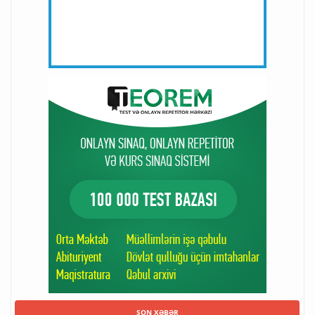
SON XƏBƏR