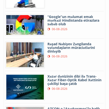
“Google”un məlumat emalı
mərkəzi Hindistanda etirazlara
səbəb olub
06-08-2026
Rəşad Nəbiyev Zəngilanda
vətəndaşların müraciətlərini
dinləyib
06-08-2026
Xəzər dənizinin dibi ilə Trans-
Xəzər Fiber-Optik Kabel Xəttinin
çəkilişi başa çatıb
06-08-2026
AZCON-a "Azərkosmos"la bağlı