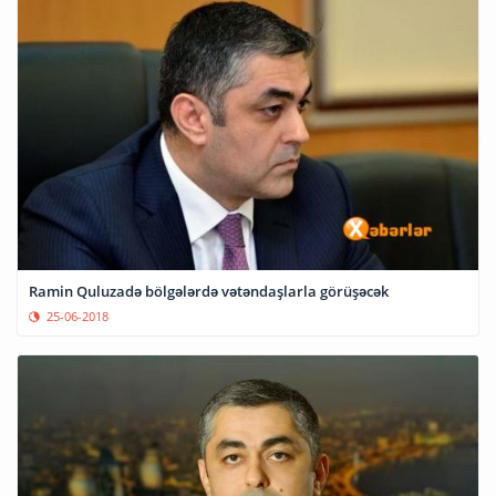
Ramin Quluzadə bölgələrdə vətəndaşlarla görüşəcək
25-06-2018