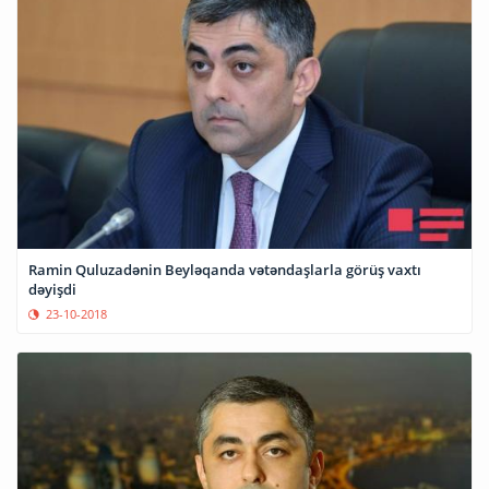
Ramin Quluzadənin Beyləqanda vətəndaşlarla görüş vaxtı
dəyişdi
23-10-2018