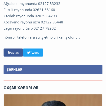
Ağcabədi rayonunda 02127 53232
Füzuli rayonunda 02631 55160
Zərdab rayonunda 02029 64299
Xocavənd rayonu üzrə 02122 35448
Laçın rayonu üzrə 02127 78202
nömrəli telefonlara zəng etmələri xahiş olunur.
Paylaş
Tweet
ŞƏRHLƏR
OXŞAR XƏBƏRLƏR