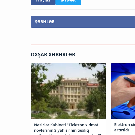
ŞƏRHLƏR
OXŞAR XƏBƏRLƏR
Elektron xi
Nazirlər Kabineti "Elektron xidmət
artırıldı
növlərinin Siyahısı"nın təsdiq