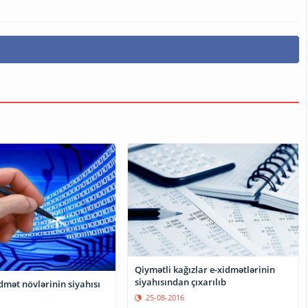
Qiymətli kağızlar e-xidmətlərinin
siyahısından çıxarılıb
dmət növlərinin siyahısı
25-08-2016