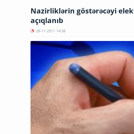
Nazirliklərin göstərəcəyi ele
açıqlanıb
28-11-2011
14:38