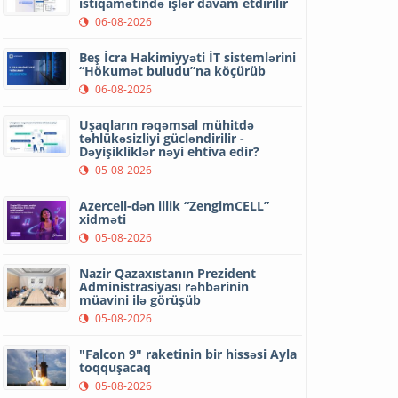
istiqamətində işlər davam etdirilir
06-08-2026
Beş İcra Hakimiyyəti İT sistemlərini
“Hökumət buludu”na köçürüb
06-08-2026
Uşaqların rəqəmsal mühitdə
təhlükəsizliyi gücləndirilir -
Dəyişikliklər nəyi ehtiva edir?
05-08-2026
Azercell-dən illik “ZengimCELL”
xidməti
05-08-2026
Nazir Qazaxıstanın Prezident
Administrasiyası rəhbərinin
müavini ilə görüşüb
05-08-2026
"Falcon 9" raketinin bir hissəsi Ayla
toqquşacaq
05-08-2026