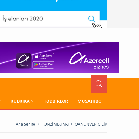
RUBRİKA
TƏDBİRLƏR
MÜSAHİBƏ
Ana Səhifə
TƏNZİMLƏMƏ
QANUNVERİCİLİK