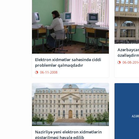
Azərbaycan
özəlləşdirm
Elektron xidmətlər sahəsində ciddi
06-08-201
problemlər qalmaqdadır
06-11-2008
Nazirliyə yeni elektron xidmətlərin
göstərilməsi həvalə edilib