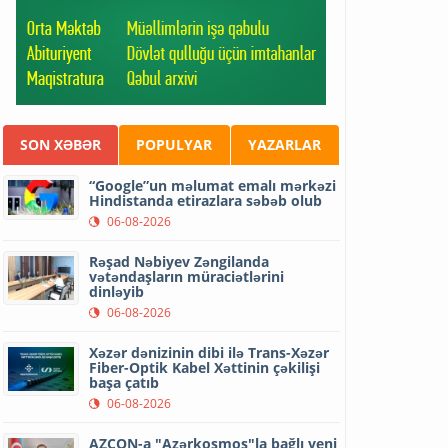
SON XƏBƏR
POPULYAR
YAZARLAR
“Google”un məlumat emalı mərkəzi
Hindistanda etirazlara səbəb olub
06-08-2026
Rəşad Nəbiyev Zəngilanda
vətəndaşların müraciətlərini
dinləyib
06-08-2026
Xəzər dənizinin dibi ilə Trans-Xəzər
Fiber-Optik Kabel Xəttinin çəkilişi
başa çatıb
06-08-2026
AZCON-a "Azərkosmos"la bağlı yeni