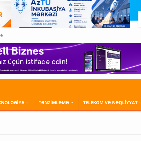
QƏ
XNOLOGİYA
TƏNZİMLƏMƏ
TELEKOM VƏ NƏQLİYYAT