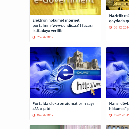
Nazirlik mü
Elektron hökumət internet
qaydada qə
portalının (www.ehdis.az) I fazası
08-12-201
istifadəyə verilib.
25-04-2012
Portalda elektron xidmətlərin sayı
Hansı dövl
433-ə çatdı
hökumət” p
04-04-2017
19-01-201