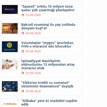
“SpaceX” orbitə 10 milyon tona
qədər yük çıxarmağı planlaşdırır
05-08-2026
Bakcell rouminqi ilə yay tətilində
dünyanı kəşf et
04-08-2026
Vətəndaşlar “mygov” üzərindən
FHN-ə müraciət edə biləcəklər
04-08-2026
İqtisadiyyat Nazirliyinin
xidmətlərinə 13 milyondan artıq
müraciət olub
03-08-2026
"Elektron kredit və zəmanət"
sisteminin Əsasnaməsi" dəyişib
03-08-2026
“Alibaba” yeni AI modelini təqdim
edib