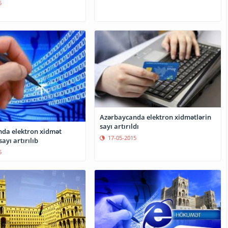
5
Azərbaycanda elektron xidmətlərin
sayı artırıldı
da elektron xidmət
17-05-2015
ayı artırılıb
5