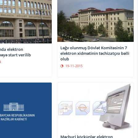
Ləğv olunmuş Dövlət Komitəsinin 7
da elektron
elektron xidmətinin təchizatçısı bəlli
əyə start verilib
olub
4
19-11-2015
Məcburi köçkünlər elektron