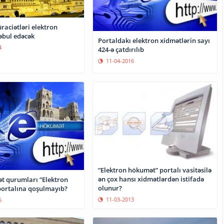
raciətləri elektron
bul edəcək
Portaldakı elektron xidmətlərin sayı
4
424-ə çatdırılıb
11-04-2016
“Elektron hökumət” portalı vasitəsilə
ən çox hansı xidmətlərdən istifadə
ət qurumları “Elektron
olunur?
ortalına qoşulmayıb?
11-03-2013
5