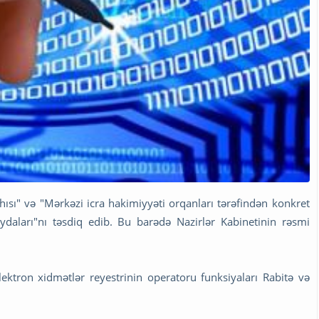
hısı" və "Mərkəzi icra hakimiyyəti orqanları tərəfindən konkret
ydaları"nı təsdiq edib. Bu barədə Nazirlər Kabinetinin rəsmi
lektron xidmətlər reyestrinin operatoru funksiyaları Rabitə və