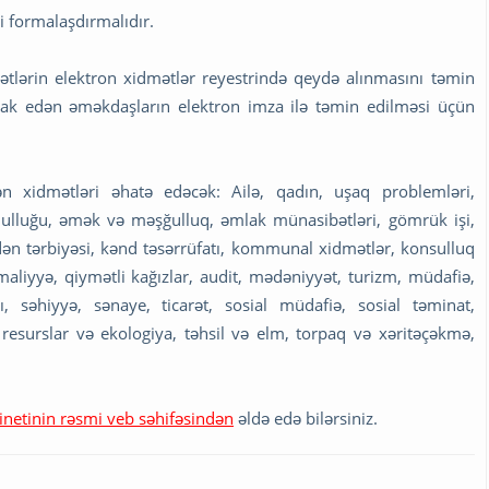
ni formalaşdırmalıdır.
ətlərin elektron xidmətlər reyestrində qeydə alınmasını təmin
irak edən əməkdaşların elektron imza ilə təmin edilməsi üçün
ən xidmətləri əhatə edəcək: Ailə, qadın, uşaq problemləri,
t qulluğu, əmək və məşğulluq, əmlak münasibətləri, gömrük işi,
n tərbiyəsi, kənd təsərrüfatı, kommunal xidmətlər, konsulluq
maliyyə, qiymətli kağızlar, audit, mədəniyyət, turizm, müdafiə,
ı, səhiyyə, sənaye, ticarət, sosial müdafiə, sosial təminat,
i resurslar və ekologiya, təhsil və elm, torpaq və xəritəçəkmə,
inetinin rəsmi veb səhifəsindən
əldə edə bilərsiniz.