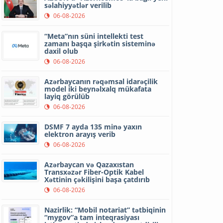
səlahiyyətlər verilib
06-08-2026
“Meta”nın süni intellekti test
zamanı başqa şirkətin sisteminə
daxil olub
06-08-2026
Azərbaycanın rəqəmsal idarəçilik
model iki beynəlxalq mükafata
layiq görülüb
06-08-2026
DSMF 7 ayda 135 minə yaxın
elektron arayış verib
06-08-2026
Azərbaycan və Qazaxıstan
Transxəzər Fiber-Optik Kabel
Xəttinin çəkilişini başa çatdırıb
06-08-2026
Nazirlik: “Mobil notariat” tətbiqinin
“mygov”a tam inteqrasiyası