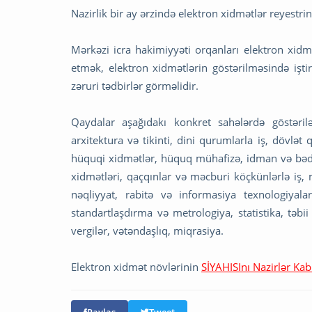
Nazirlik bir ay ərzində elektron xidmətlər reyestri
Mərkəzi icra hakimiyyəti orqanları elektron xidm
etmək, elektron xidmətlərin göstərilməsində işt
zəruri tədbirlər görməlidir.
Qaydalar aşağıdakı konkret sahələrdə göstəril
arxitektura və tikinti, dini qurumlarla iş, dövlə
hüquqi xidmətlər, hüquq mühafizə, idman və bədə
xidmətləri, qaçqınlar və məcburi köçkünlərlə iş, 
nəqliyyat, rabitə və informasiya texnologiyalar
standartlaşdırma və metrologiya, statistika, təbi
vergilər, vətəndaşlıq, miqrasiya.
Elektron xidmət növlərinin
SİYAHISInı Nazirlər Kab
Paylaş
Tweet