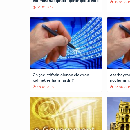
edilməsi haqqında" qərar qəbul edib
19-04-201
21-04-2014
Ən çox istifadә olunan elektron
Azərbaycan
xidmәtlәr hansılardır?
növlərinin s
09-04-2013
23-06-201