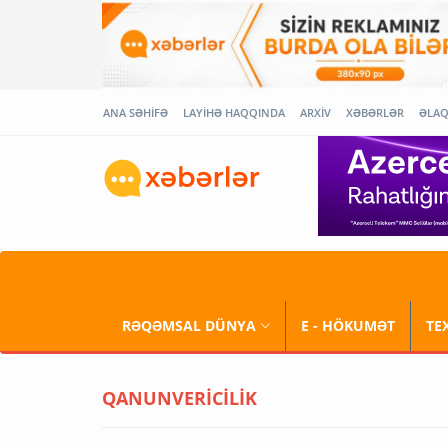
ANA SƏHİFƏ
LAYİHƏ HAQQINDA
ARXİV
XƏBƏRLƏR
ƏLA
RƏQƏMSAL DÜNYA
E - HÖKUMƏT
TE
QANUNVERİCİLİK