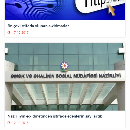
Ən çox istifadə olunan e-xidmətlər
17-10-2017
Nazirliyin e-xidmətindən istifadə edənlərin sayı artıb
12-10-2015