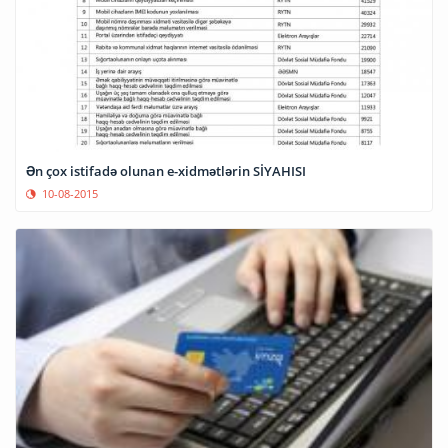
Ən çox istifadə olunan e-xidmətlərin SİYAHISI
10-08-2015