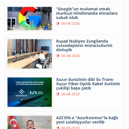
“Google”un məlumat emalı
mərkəzi Hindistanda etirazlara
səbəb olub
06-08-2026
Rəşad Nəbiyev Zəngilanda
vətəndaşların müraciətlərini
dinləyib
06-08-2026
Xəzər dənizinin dibi ilə Trans-
Xəzər Fiber-Optik Kabel Xəttinin
çəkilişi başa çatıb
06-08-2026
AZCON-a "Azərkosmos"la bağlı
yeni səlahiyyətlər verilib
06-08-2026