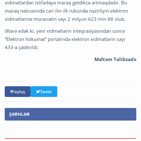
xidmətlərdən istifadəyə maraq getdikcə artmaqdadır. Bu
maraq nəticəsində cari ilin ilk rübündə nazirliyin elektron
xidmətlərinə müraciətin sayı 2 milyon 623 min 88 olub.
Əlavə edək ki, yeni xidmətlərin inteqrasiyasından sonra
“Elektron hökumət” portalında elektron xidmətlərin sayı
433-ə çatdırılıb.
Məltəm Talıbzadə
Paylaş
Tweet
ŞƏRHLƏR