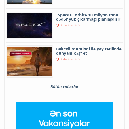
“SpaceX” orbitə 10 milyon tona
qədər yük çıxarmağı planlaşdırır
05-08-2026
Bakcell rouminqi ilə yay tətilində
dünyanı kəşf et
04-08-2026
Bütün xəbərlər