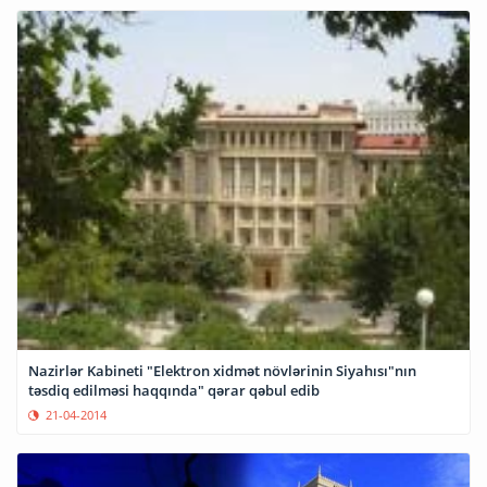
Nazirlər Kabineti "Elektron xidmət növlərinin Siyahısı"nın
təsdiq edilməsi haqqında" qərar qəbul edib
21-04-2014