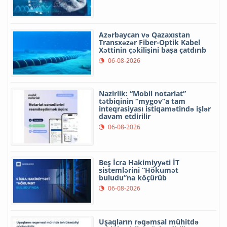
Azərbaycan və Qazaxıstan
Transxəzər Fiber-Optik Kabel
Xəttinin çəkilişini başa çatdırıb
06-08-2026
Nazirlik: “Mobil notariat”
tətbiqinin “mygov”a tam
inteqrasiyası istiqamətində işlər
davam etdirilir
06-08-2026
Beş İcra Hakimiyyəti İT
sistemlərini “Hökumət
buludu”na köçürüb
06-08-2026
Uşaqların rəqəmsal mühitdə