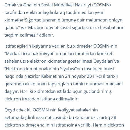
Əmək və Əhalinin Sosial Müdafiəsi Nazirliyi (ƏƏSMN)
tərəfindən elektronlaşdırılaraq təqdim edilən yeni
xidmətlər“Sığortaolunanın ölümünə dair məlumatın onlayn
qəbulu” və “Məcburi dövlət sosial sığortası üzrə hesabatların
təqdim edilməsi” adlanır.
İstifadəçilərin ixtiyarına verilən bu xidmətlər ƏƏSMN-nin
“Mərkəzi icra hakimiyyəti orqanları tərəfindən konkret
sahələr üzrə elektron xidmətlər göstərilməsi Qaydaları”və
“Elektron xidmət növlərinin Siyahısı”nın təsdiq edilməsi
haqqında Nazirlər Kabinetinin 24 noyabr 2011-ci il tarixli
qərarında əks olunan tapşırıqların təmin olunması məqsədi
daşıyır. Hər iki xidmətdən istifadə üçün gücləndirilmiş
elektron imzadan istifadə edilməlidir.
Qeyd edək ki, ƏƏSMN-nin fəaliyyət sahələrinin
avtomatlaşdırılması nəticəsində bu sahələr üzrə artıq 28
elektron xidmət əhalinin istifadəsinə verilib. Həmin elektron