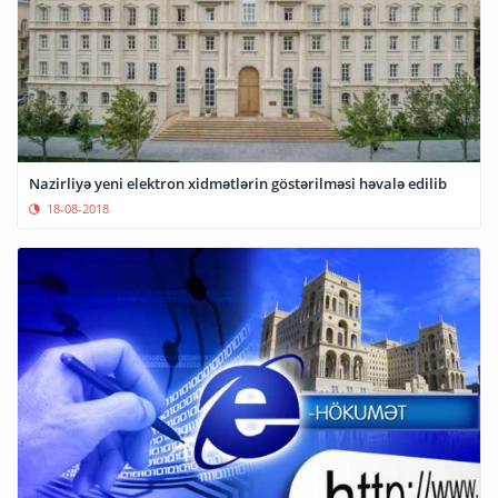
Nazirliyə yeni elektron xidmətlərin göstərilməsi həvalə edilib
18-08-2018