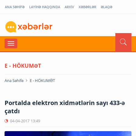
ANA SƏHİFƏ
LAYİHƏ HAQQINDA
ARXİV
XƏBƏRLƏR
ƏLAQƏ
E - HÖKUMƏT
Ana Səhifə
E - HÖKUMƏT
Portalda elektron xidmətlərin sayı 433-ə
çatdı
04-04-2017
13:49