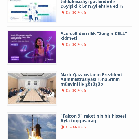
təhlükəsizliyi gücləndirilir -
Dəyişikliklər nəyi ehtiva edir?
05-08-2026
Azercell-dən illik “ZengimCELL”
xidməti
05-08-2026
Nazir Qazaxıstanın Prezident
Administrasiyası rəhbərinin
müavini ilə görüşüb
05-08-2026
"Falcon 9" raketinin bir hissəsi
Ayla toqquşacaq
05-08-2026