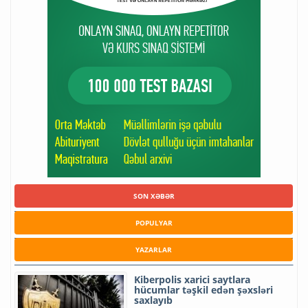
SON XƏBƏR
POPULYAR
YAZARLAR
Kiberpolis xarici saytlara
hücumlar təşkil edən şəxsləri
saxlayıb