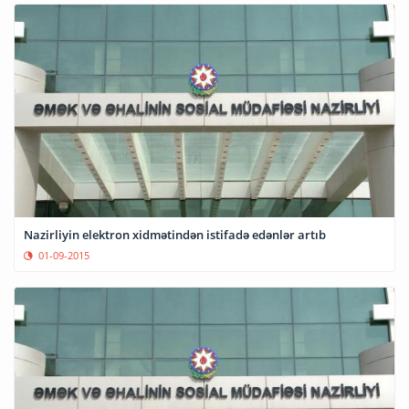
Nazirliyin elektron xidmətindən istifadə edənlər artıb
01-09-2015