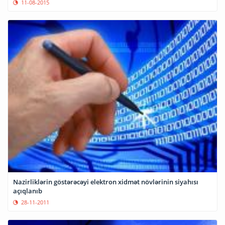
11-08-2015
Nazirliklərin göstərəcəyi elektron xidmət növlərinin siyahısı
açıqlanıb
28-11-2011