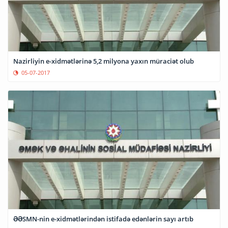
Nazirliyin e-xidmətlərinə 5,2 milyona yaxın müraciət olub
05-07-2017
ƏƏSMN-nin e-xidmətlərindən istifadə edənlərin sayı artıb