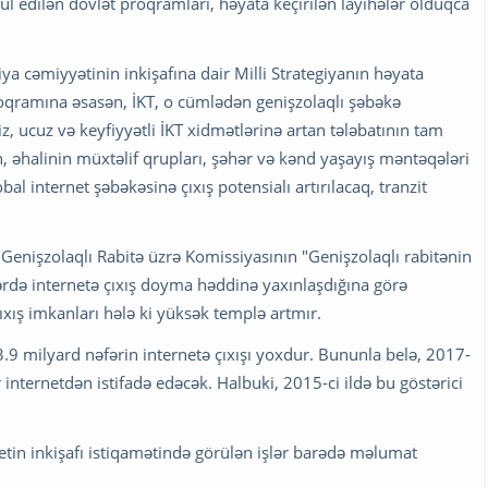
ul edilən dövlət proqramları, həyata keçirilən layihələr olduqca
ya cəmiyyətinin inkişafına dair Milli Strategiyanın həyata
roqramına əsasən, İKT, o cümlədən genişzolaqlı şəbəkə
siz, ucuz və keyfiyyətli İKT xidmətlərinə artan tələbatının tam
 əhalinin müxtəlif qrupları, şəhər və kənd yaşayış məntəqələri
bal internet şəbəkəsinə çıxış potensialı artırılacaq, tranzit
enişzolaqlı Rabitə üzrə Komissiyasının "Genişzolaqlı rabitənin
lərdə internetə çıxış doyma həddinə yaxınlaşdığına görə
xış imkanları hələ ki yüksək templə artmır.
9 milyard nəfərin internetə çıxışı yoxdur. Bununla belə, 2017-
 internetdən istifadə edəcək. Halbuki, 2015-ci ildə bu göstərici
etin inkişafı istiqamətində görülən işlər barədə məlumat