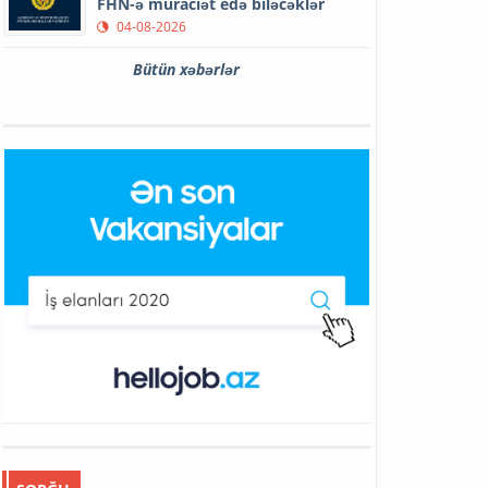
FHN-ə müraciət edə biləcəklər
04-08-2026
Bütün xəbərlər