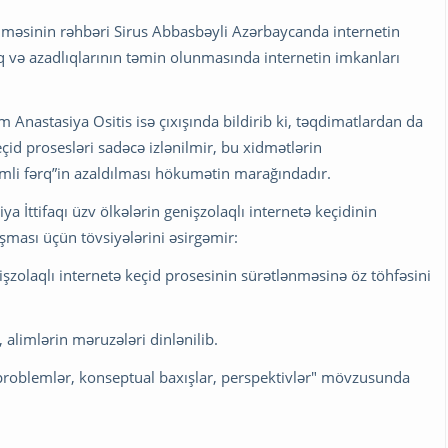
məsinin rəhbəri Sirus Abbasbəyli Azərbaycanda internetin
q və azadlıqlarının təmin olunmasında internetin imkanları
Anastasiya Ositis isə çıxışında bildirib ki, təqdimatlardan da
çid prosesləri sadəcə izlənilmir, bu xidmətlərin
əmli fərq”in azaldılması hökumətin marağındadır.
İttifaqı üzv ölkələrin genişzolaqlı internetə keçidinin
şması üçün tövsiyələrini əsirgəmir:
olaqlı internetə keçid prosesinin sürətlənməsinə öz töhfəsini
 alimlərin məruzələri dinlənilib.
: problemlər, konseptual baxışlar, perspektivlər" mövzusunda