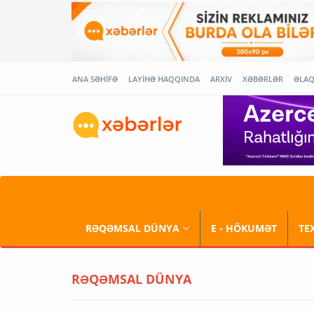
ANA SƏHİFƏ
LAYİHƏ HAQQINDA
ARXİV
XƏBƏRLƏR
ƏLA
RƏQƏMSAL DÜNYA
E - HÖKUMƏT
TE
RƏQƏMSAL DÜNYA