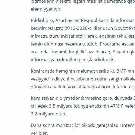
xidmətlərinin təkmilləşdirilməsi istiqamətində qəb
əhəmiyyətlidir.
Bildirilib ki, Azərbaycan Respublikasında informasi
keçirilməsi üzrə 2016-2020-ci illər üçün Dövlət P
infrastrukturu inkişaf etdirilərək, əhalinin təhlükə
təmin olunması nəzərdə tutulub. Proqrama əsasən,
arasında "rəqəmli fərqlilik" azaldılacaq, ölkənin qlo
informasiya xidmətləri genişləndiriləcək.
Konfransda həmçinin məlumat verilib ki, BMT-nin G
vəziyyəti" adlı yeni hesabatında daha zəngin ölkə
dünyada əhalinin yoxsul təbəqəsi üçün internetə çı
Komissiyanın qiymətləndirməsinə görə, dünyada 3.
ci ilədək 3.5 milyard (dünya əhalisinin 47%-i) nəfər
3.2 milyard olub.
Daha sonra məruzəçilər ölkədə genişzolaqlı intern
veriblər.