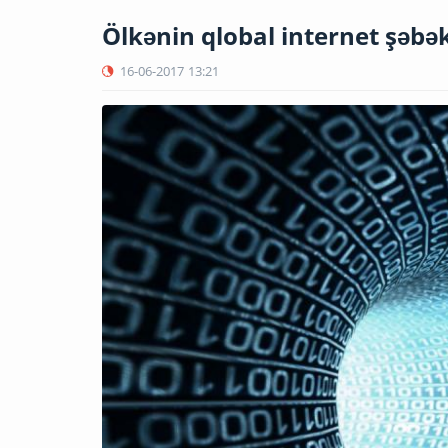
Ölkənin qlobal internet şəbəkə
16-06-2017
13:21