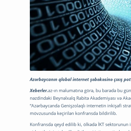
Azərbaycanın qlobal internet şəbəkəsinə çıxış pote
Xeberler.
az-ın məlumatına görə, bu barədə bu gün 
nəzdindəki Beynəlxalq Rabitə Akademiyası və Akad
“Azərbaycanda Genişzolaqlı internetin inkişafi strat
mövzusunda keçirilən konfransda bildirilib.
Konfransda qeyd edilib ki, ölkədə İKT sektorunun i