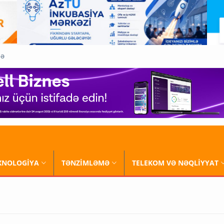
QƏ
XNOLOGİYA
TƏNZİMLƏMƏ
TELEKOM VƏ NƏQLİYYAT