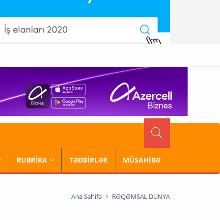
RUBRİKA
TƏDBİRLƏR
MÜSAHİBƏ
Ana Səhifə
RƏQƏMSAL DÜNYA