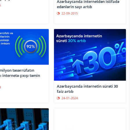
Azərbaycanda internetdən istifadə
6
edənlərin sayı artıb
22-09-2015
milyon təsərrüfatın
ı internetə çıxışı təmin
Azərbaycanda internetin sürəti 30
4
faiz artıb
24-01-2024