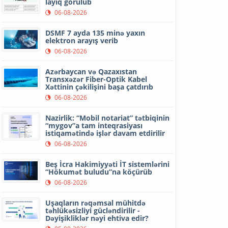
layiq görülüb
06-08-2026
DSMF 7 ayda 135 minə yaxın
elektron arayış verib
06-08-2026
Azərbaycan və Qazaxıstan
Transxəzər Fiber-Optik Kabel
Xəttinin çəkilişini başa çatdırıb
06-08-2026
Nazirlik: “Mobil notariat” tətbiqinin
“mygov”a tam inteqrasiyası
istiqamətində işlər davam etdirilir
06-08-2026
Beş İcra Hakimiyyəti İT sistemlərini
“Hökumət buludu”na köçürüb
06-08-2026
Uşaqların rəqəmsal mühitdə
təhlükəsizliyi gücləndirilir -
Dəyişikliklər nəyi ehtiva edir?