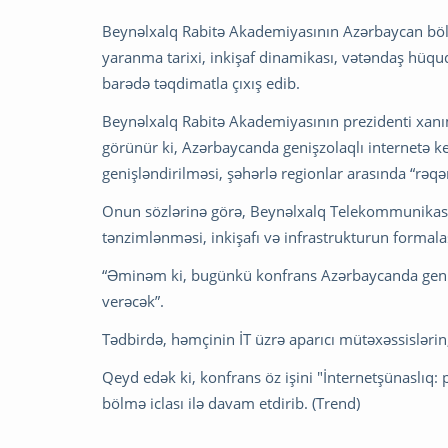
Beynəlxalq Rabitə Akademiyasının Azərbaycan böl
yaranma tarixi, inkişaf dinamikası, vətəndaş hüqu
barədə təqdimatla çıxış edib.
Beynəlxalq Rabitə Akademiyasının prezidenti xanım 
görünür ki, Azərbaycanda genişzolaqlı internetə ke
genişləndirilməsi, şəhərlə regionlar arasında “rəq
Onun sözlərinə görə, Beynəlxalq Telekommunikasiya 
tənzimlənməsi, inkişafı və infrastrukturun formala
“Əminəm ki, bugünkü konfrans Azərbaycanda genişz
verəcək”.
Tədbirdə, həmçinin İT üzrə aparıcı mütəxəssislərin,
Qeyd edək ki, konfrans öz işini "İnternetşünaslıq
bölmə iclası ilə davam etdirib. (Trend)