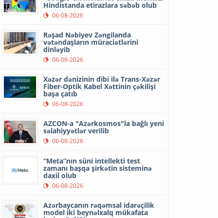
Hindistanda etirazlara səbəb olub
06-08-2026
Rəşad Nəbiyev Zəngilanda
vətəndaşların müraciətlərini
dinləyib
06-08-2026
Xəzər dənizinin dibi ilə Trans-Xəzər
Fiber-Optik Kabel Xəttinin çəkilişi
başa çatıb
06-08-2026
AZCON-a "Azərkosmos"la bağlı yeni
səlahiyyətlər verilib
06-08-2026
“Meta”nın süni intellekti test
zamanı başqa şirkətin sisteminə
daxil olub
06-08-2026
Azərbaycanın rəqəmsal idarəçilik
model iki beynəlxalq mükafata