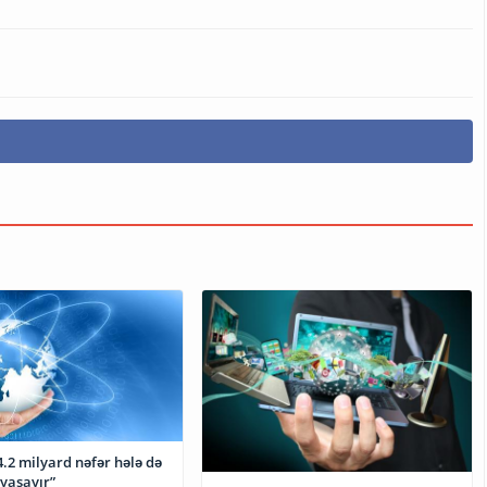
milyard nəfər hələ də
 yaşayır”