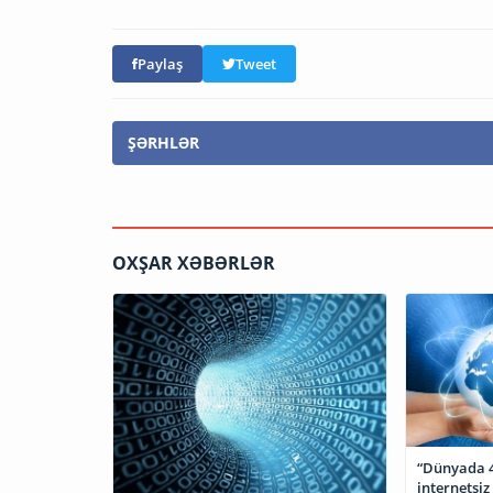
Paylaş
Tweet
ŞƏRHLƏR
OXŞAR XƏBƏRLƏR
“Dünyada 4.2 
internetsiz