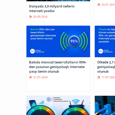
23-01-201
Dünyada 3,9 milyard nəfərin
interneti yoxdur
20-09-2016
Bakıda mövcud təsərrüfatların 95%-
Ölkədə 2,7 
dən çoxunun genişzolaqlı internetə
genişzolaql
çıxışı təmin olunub
olunub
31-07-2024
17-07-202