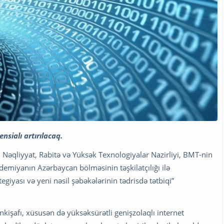
nsialı artırılacaq.
Nəqliyyat, Rabitə və Yüksək Texnologiyalar Nazirliyi, BMT-nin
emiyanın Azərbaycan bölməsinin təşkilatçılığı ilə
egiyası və yeni nəsil şəbəkələrinin tədrisdə tətbiqi”
nkişafı, xüsusən də yüksəksürətli genişzolaqlı internet