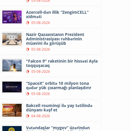
05-08-2026
Azercell-dən illik “ZengimCELL”
xidməti
05-08-2026
Nazir Qazaxıstanın Prezident
Administrasiyası rəhbərinin
müavini ilə görüşüb
05-08-2026
"Falcon 9" raketinin bir hissəsi Ayla
toqquşacaq
05-08-2026
“SpaceX” orbitə 10 milyon tona
qədər yük çıxarmağı planlaşdırır
05-08-2026
Bakcell rouminqi ilə yay tətilində
dünyanı kəşf et
04-08-2026
Vətəndaşlar “mygov” üzərindən