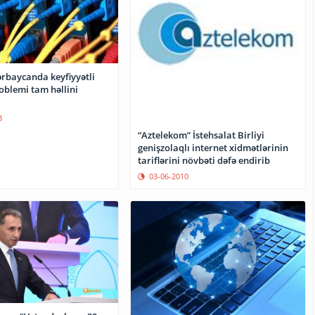
ərbaycanda keyfiyyətli
oblemi tam həllini
3
“Aztelekom” İstehsalat Birliyi
genişzolaqlı internet xidmətlərinin
tariflərini növbəti dəfə endirib
03-06-2010