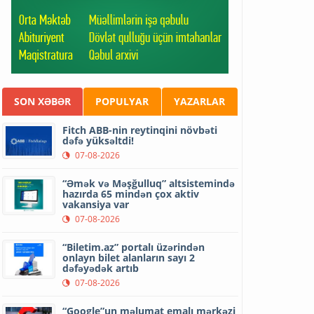
SON XƏBƏR
POPULYAR
YAZARLAR
Fitch ABB-nin reytinqini növbəti
dəfə yüksəltdi!
07-08-2026
“Əmək və Məşğulluq” altsistemində
hazırda 65 mindən çox aktiv
vakansiya var
07-08-2026
“Biletim.az” portalı üzərindən
onlayn bilet alanların sayı 2
dəfəyədək artıb
07-08-2026
“Google”un məlumat emalı mərkəzi