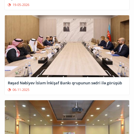
19-05-2026
Rəşad Nəbiyev İslam İnkişaf Bankı qrupunun sədri ilə görüşüb
06-11-2025