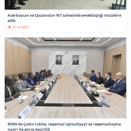
Azərbaycan və Qazaxıstan İKT sahəsində əməkdaşlığı müzakirə
edib
21-10-2025
RİNN-də Çadın rabitə, rəqəmsal iqtisadiyyat və rəqəmsallaşma
naziri ilə görüş keçirilib