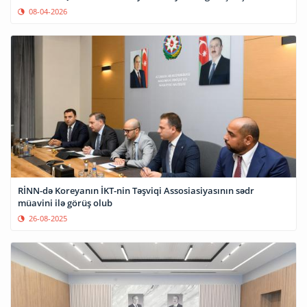
08-04-2026
RİNN-də Koreyanın İKT-nin Təşviqi Assosiasiyasının sədr
müavini ilə görüş olub
26-08-2025