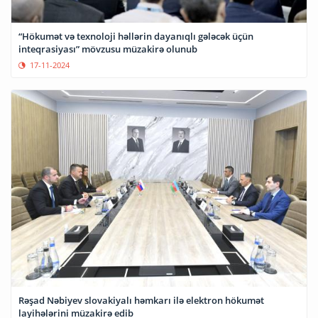
“Hökumət və texnoloji həllərin dayanıqlı gələcək üçün
inteqrasiyası” mövzusu müzakirə olunub
17-11-2024
Rəşad Nəbiyev slovakiyalı həmkarı ilə elektron hökumət
layihələrini müzakirə edib