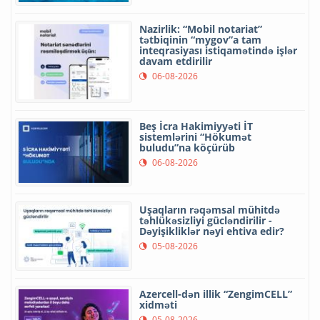
Nazirlik: “Mobil notariat”
tətbiqinin “mygov”a tam
inteqrasiyası istiqamətində işlər
davam etdirilir
06-08-2026
Beş İcra Hakimiyyəti İT
sistemlərini “Hökumət
buludu”na köçürüb
06-08-2026
Uşaqların rəqəmsal mühitdə
təhlükəsizliyi gücləndirilir -
Dəyişikliklər nəyi ehtiva edir?
05-08-2026
Azercell-dən illik “ZengimCELL”
xidməti
05-08-2026