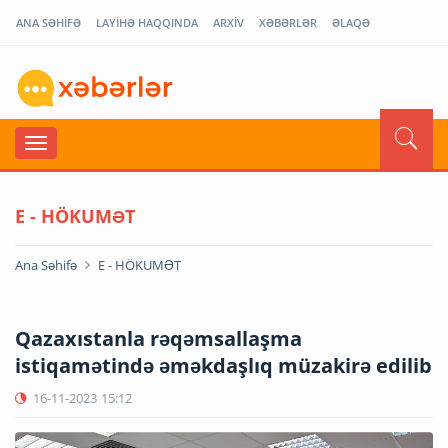
ANA SƏHİFƏ
LAYİHƏ HAQQINDA
ARXİV
XƏBƏRLƏR
ƏLAQƏ
E - HÖKUMƏT
Ana Səhifə
E - HÖKUMƏT
Qazaxıstanla rəqəmsallaşma
istiqamətində əməkdaşlıq müzakirə edilib
16-11-2023
15:12