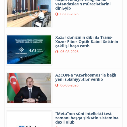
vətəndaşların müraciətlərini
dinləyib
06-08-2026
Xəzər dənizinin dibi ilə Trans-
Xəzər Fiber-Optik Kabel Xəttinin
çəkilişi başa çatıb
06-08-2026
AZCON-a "Azərkosmos"la bağlı
yeni səlahiyyətlər verilib
06-08-2026
“Meta”nın süni intellekti test
zamanı başqa şirkətin sisteminə
daxil olub