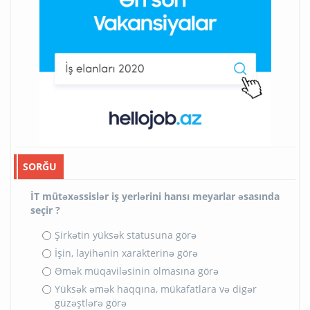
SORĞU
İT mütəxəssislər iş yerlərini hansı meyarlar əsasında
seçir ?
Şirkətin yüksək statusuna görə
İşin, layihənin xarakterinə görə
Əmək müqaviləsinin olmasına görə
Yüksək əmək haqqına, mükafatlara və digər
güzəştlərə görə