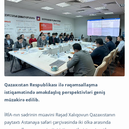
Qazaxıstan Respublikası ilə rəqəmsallaşma
istiqamətində əməkdaşlıq perspektivləri geniş
müzakirə edilib.
İRİA-nın sədrinin müavini Rəşad Xalıqovun Qazaxıstanın
paytaxtı Astanaya səfəri çərçivəsində iki ölkə arasında