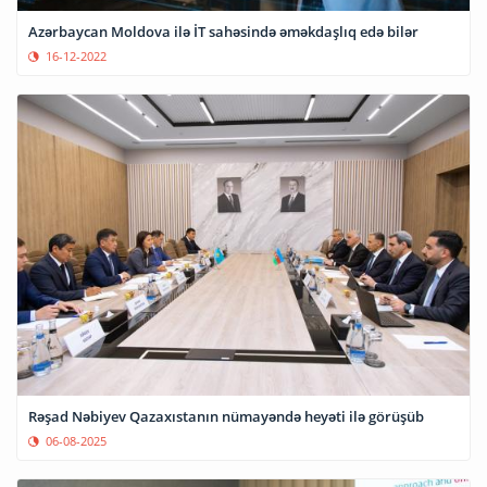
Azərbaycan Moldova ilə İT sahəsində əməkdaşlıq edə bilər
16-12-2022
Rəşad Nəbiyev Qazaxıstanın nümayəndə heyəti ilə görüşüb
06-08-2025