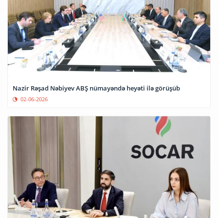
Nazir Rəşad Nəbiyev ABŞ nümayəndə heyəti ilə görüşüb
02-06-2026