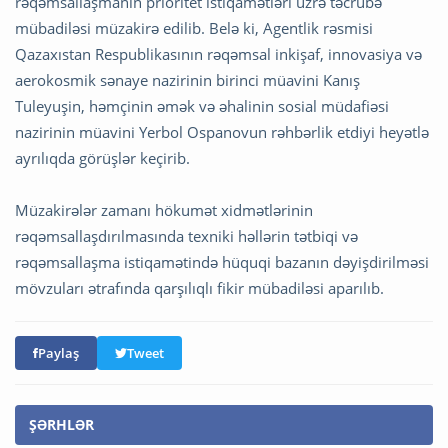
rəqəmsallaşmanın prioritet istiqamətləri üzrə təcrübə
mübadiləsi müzakirə edilib. Belə ki, Agentlik rəsmisi
Qazaxıstan Respublikasının rəqəmsal inkişaf, innovasiya və
aerokosmik sənaye nazirinin birinci müavini Kanış
Tuleyuşin, həmçinin əmək və əhalinin sosial müdafiəsi
nazirinin müavini Yerbol Ospanovun rəhbərlik etdiyi heyətlə
ayrılıqda görüşlər keçirib.
Müzakirələr zamanı hökumət xidmətlərinin
rəqəmsallaşdırılmasında texniki həllərin tətbiqi və
rəqəmsallaşma istiqamətində hüquqi bazanın dəyişdirilməsi
mövzuları ətrafında qarşılıqlı fikir mübadiləsi aparılıb.
Paylaş
Tweet
ŞƏRHLƏR