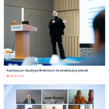
Azərbaycan Səudiyyə Ərəbistanı ilə əməkdaşlıq edəcək
05-05-2025