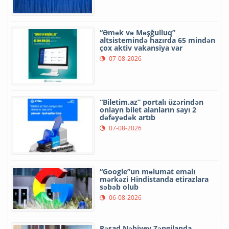
“Əmək və Məşğulluq”
altsistemində hazırda 65 mindən
çox aktiv vakansiya var
07-08-2026
“Biletim.az” portalı üzərindən
onlayn bilet alanların sayı 2
dəfəyədək artıb
07-08-2026
“Google”un məlumat emalı
mərkəzi Hindistanda etirazlara
səbəb olub
06-08-2026
Rəşad Nəbiyev Zəngilanda