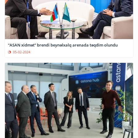
“ASAN xidmət” brendi beynəlxalq arenada təqdim olundu
05-02-2024