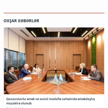
OXŞAR XƏBƏRLƏR
Qazaxıstanla əmək və sosial müdafiə sahəsində əməkdaşlıq
müzakirə olunub