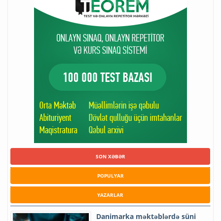
SON XƏBƏR
POPULYAR
YAZARLAR
Danimarka məktəblərdə süni