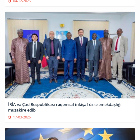
04-12-2025
İRİA və Çad Respublikası rəqəmsal inkişaf üzrə əməkdaşlığı
müzakirə edib
17-03-2026