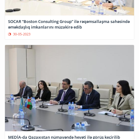
SOCAR “Boston Consulting Group” ilə rəqəmsallaşma sahəsində
əməkdaşlıq imkanlarını müzakirə edib
30-05-2023
MEDİA-da Qazaxıstan nümayəndə heyəti ilə görüş keçirilib