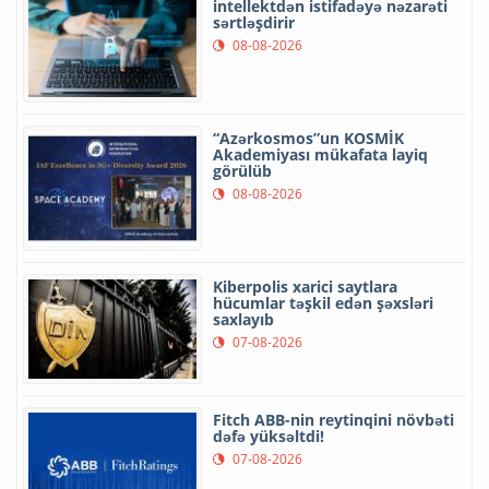
intellektdən istifadəyə nəzarəti
sərtləşdirir
08-08-2026
“Azərkosmos”un KOSMİK
Akademiyası mükafata layiq
görülüb
08-08-2026
Kiberpolis xarici saytlara
hücumlar təşkil edən şəxsləri
saxlayıb
07-08-2026
Fitch ABB-nin reytinqini növbəti
dəfə yüksəltdi!
07-08-2026