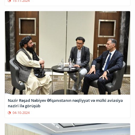
15-11-2024
Nazir Rəşad Nəbiyev Əfqanıstanın nəqliyyat və mülki aviasiya
naziri ilə görüşüb
04-10-2024