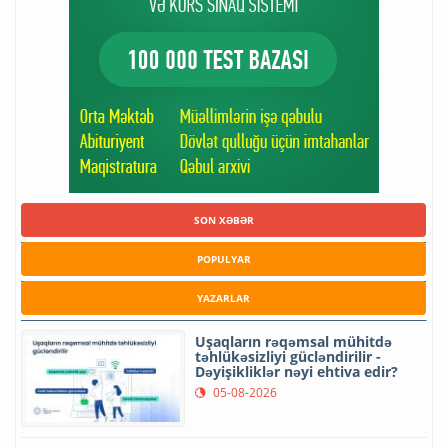
SON XƏBƏR
POPULYAR
YAZARLAR
Uşaqların rəqəmsal mühitdə
təhlükəsizliyi gücləndirilir -
Dəyişikliklər nəyi ehtiva edir?
05-08-2026