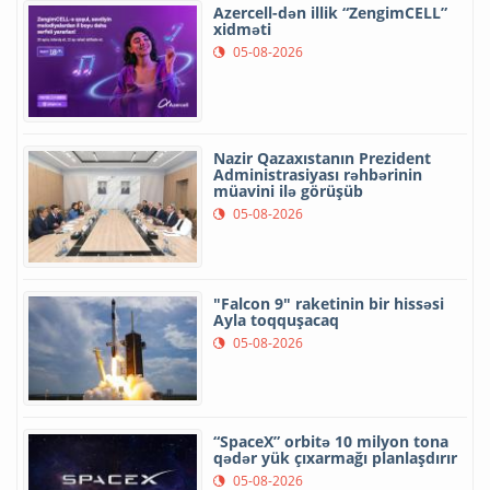
Azercell-dən illik “ZengimCELL”
xidməti
05-08-2026
Nazir Qazaxıstanın Prezident
Administrasiyası rəhbərinin
müavini ilə görüşüb
05-08-2026
"Falcon 9" raketinin bir hissəsi
Ayla toqquşacaq
05-08-2026
“SpaceX” orbitə 10 milyon tona
qədər yük çıxarmağı planlaşdırır
05-08-2026