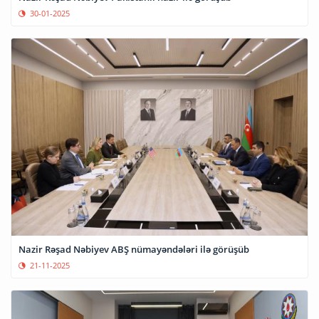
30-01-2025
Nazir Rəşad Nəbiyev ABŞ nümayəndələri ilə görüşüb
21-11-2025