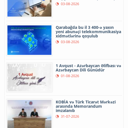
03-08-2026
Qarabağda bu il 3 400-ə yaxın
yeni abunəçi telekommunikasiya
xidmətlərinə qoşulub
03-08-2026
1 Avqust - Azərbaycan Əlifbası və
Azərbaycan Dili Günüdür
01-08-2026
KOBİA və Türk Ticarət Mərkəzi
arasında Memorandum
imzalanıb
31-07-2026