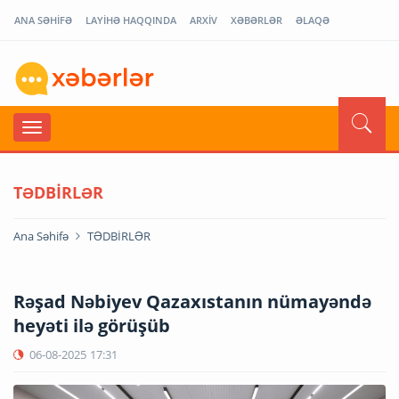
ANA SƏHİFƏ
LAYİHƏ HAQQINDA
ARXİV
XƏBƏRLƏR
ƏLAQƏ
TƏDBİRLƏR
Ana Səhifə
TƏDBİRLƏR
Rəşad Nəbiyev Qazaxıstanın nümayəndə
heyəti ilə görüşüb
06-08-2025
17:31