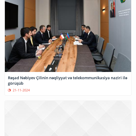
Rəşad Nəbiyev Çilinin nəqliyyat və telekommunikasiya naziri ilə
görüşüb
21-11-2024