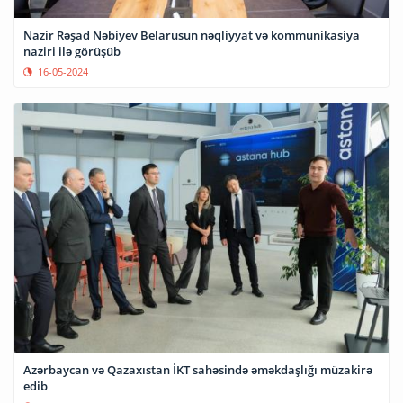
Nazir Rəşad Nəbiyev Belarusun nəqliyyat və kommunikasiya
naziri ilə görüşüb
16-05-2024
Azərbaycan və Qazaxıstan İKT sahəsində əməkdaşlığı müzakirə
edib