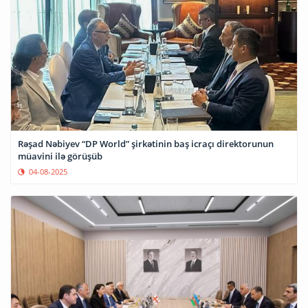
Rəşad Nəbiyev “DP World” şirkətinin baş icraçı direktorunun
müavini ilə görüşüb
04-08-2025