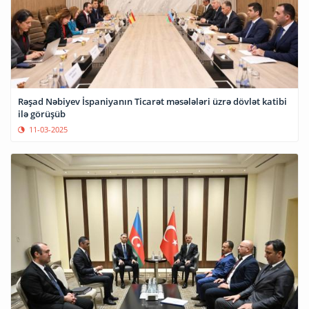
Rəşad Nəbiyev İspaniyanın Ticarət məsələləri üzrə dövlət katibi
ilə görüşüb
11-03-2025