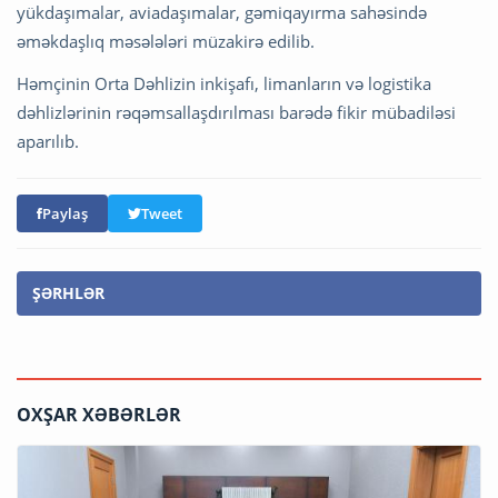
yükdaşımalar, aviadaşımalar, gəmiqayırma sahəsində
əməkdaşlıq məsələləri müzakirə edilib.
Həmçinin Orta Dəhlizin inkişafı, limanların və logistika
dəhlizlərinin rəqəmsallaşdırılması barədə fikir mübadiləsi
aparılıb.
Paylaş
Tweet
ŞƏRHLƏR
OXŞAR XƏBƏRLƏR