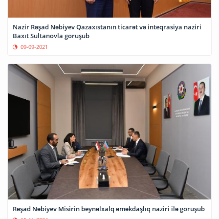
Nazir Rəşad Nəbiyev Qazaxıstanın ticarət və inteqrasiya naziri
Baxıt Sultanovla görüşüb
09-09-2021
Rəşad Nəbiyev Misirin beynəlxalq əməkdaşlıq naziri ilə görüşüb