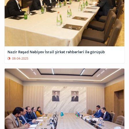
Nazir Rəşad Nəbiyev İsrail şirkət rəhbərləri ilə görüşüb
08-04-2025