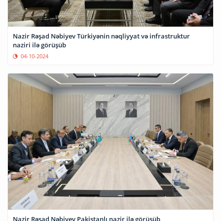
Nazir Rəşad Nəbiyev Türkiyənin nəqliyyat və infrastruktur
naziri ilə görüşüb
04-10-2024
Nazir Rəşad Nəbiyev Pakistanlı nazir ilə görüşüb