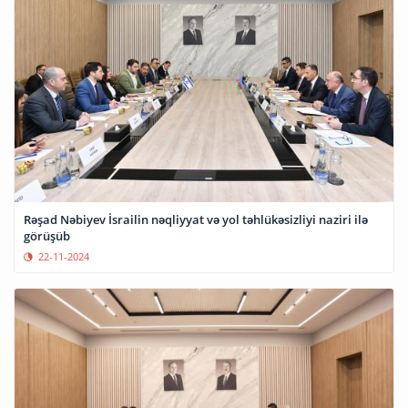
Rəşad Nəbiyev İsrailin nəqliyyat və yol təhlükəsizliyi naziri ilə
görüşüb
22-11-2024