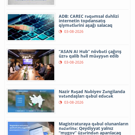
ADB: CAREC rəqəmsal dəhlizi
internetin topdansatış
qiymətlərini aşağı salacaq
03-08-2026
“ASAN AI Hub” növbəti çağırış
üzrə qalib həll müəyyən edib
03-08-2026
Nazir Rəşad Nəbiyev Zəngilanda
vətəndaşları qəbul edəcək
03-08-2026
Magistraturaya qəbul olunanların
nəzərinə: Qeydiyyat yalnız
“mygov” üzərindən aparılacaq