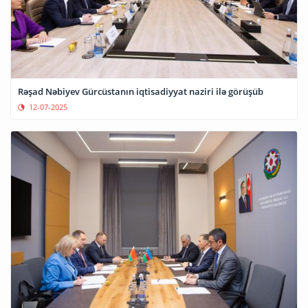
Rəşad Nəbiyev Gürcüstanın iqtisadiyyat naziri ilə görüşüb
12-07-2025