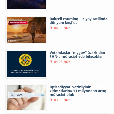
Bakcell rouminqi ilə yay tətilində
dünyanı kəşf et
04-08-2026
Vətəndaşlar “mygov” üzərindən
FHN-ə müraciət edə biləcəklər
04-08-2026
İqtisadiyyat Nazirliyinin
xidmətlərinə 13 milyondan artıq
müraciət olub
03-08-2026