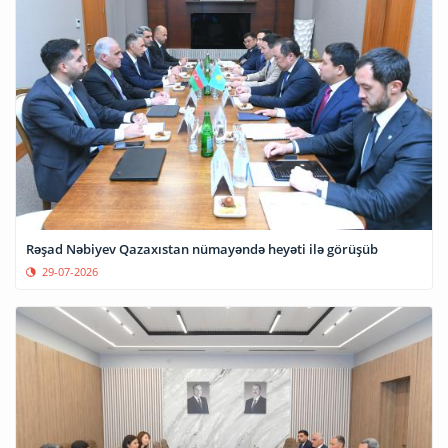
Rəşad Nəbiyev Qazaxıstan nümayəndə heyəti ilə görüşüb
29-07-2026