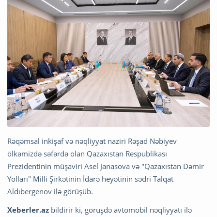
Rəqəmsal inkişaf və nəqliyyat naziri Rəşad Nəbiyev
ölkəmizdə səfərdə olan Qazaxıstan Respublikası
Prezidentinin müşaviri Asel Janasova və "Qazaxıstan Dəmir
Yolları" Milli Şirkətinin İdarə heyətinin sədri Talqat
Aldıbergenov ilə görüşüb.
Xeberler.az
bildirir ki, görüşdə avtomobil nəqliyyatı ilə