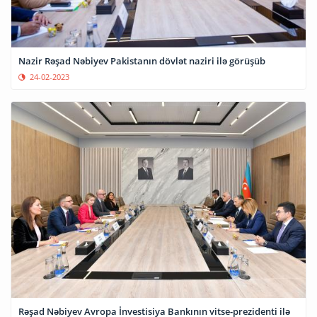
Nazir Rəşad Nəbiyev Pakistanın dövlət naziri ilə görüşüb
24-02-2023
Rəşad Nəbiyev Avropa İnvestisiya Bankının vitse-prezidenti ilə