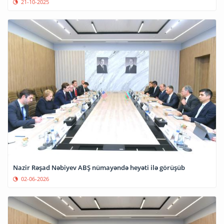
21-10-2025
Nazir Rəşad Nəbiyev ABŞ nümayəndə heyəti ilə görüşüb
02-06-2026