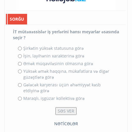
SORĞU
İT mütəxəssislər iş yerlərini hansı meyarlar əsasında
seçir ?
Şirkətin yüksək statusuna görə
İşin, layihənin xarakterinə görə
Əmək müqaviləsinin olmasına görə
Yüksək əmək haqqına, mükafatlara və digər
güzəştlərə görə
Gələcək karyerası üçün əhəmiyyət kəsb
etdiyinə görə
Maraqlı, işgüzar kollektivə görə
NƏTİCƏLƏR