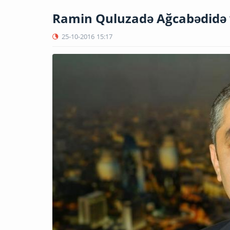
Ramin Quluzadə Ağcabədidə 
25-10-2016
15:17