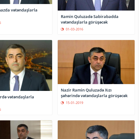
azda vətəndaşlarla
Ramin Quluzadə Sabirabadda
vətəndaşlarla görüşəcək
6
01-03-2016
Nazir Ramin Quluzadə Xızı
şəhərində vətəndaşlarla görüşəcək
daşlarla
15-01-2019
6