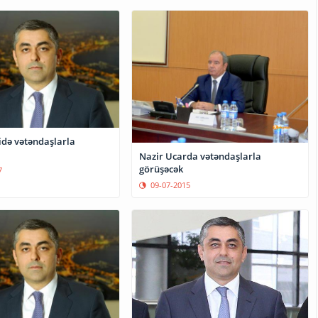
idə vətəndaşlarla
Nazir Ucarda vətəndaşlarla
görüşəcək
7
09-07-2015