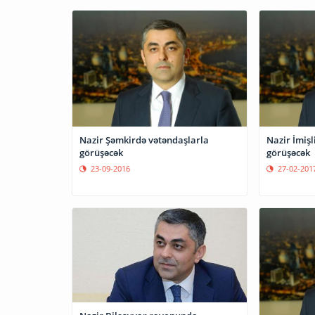
Nazir Şəmkirdə vətəndaşlarla
Nazir İmişl
görüşəcək
görüşəcək
23-09-2016
27-02-201