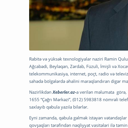
Rabitə və yüksək texnologiyalar naziri Ramin Qul
Ağcabədi, Beyləqan, Zərdab, Füzuli, İmişli və Xoc
telekommunikasiya, internet, poçt, radio və televi
sahədə bölgələrdə əhalini maraqlandıran digər məs
Nazirlikdən
Xeberler.az-
a verilən məlumata görə,
1655 “Çağrı Mərkəzi”, (012) 5983818 nömrəli telefo
saxlayıb qəbula yazıla bilərlər.
Eyni zamanda, qəbula gəlmək istəyən vətəndaşlar z
qovşaqları tərəfindən nəqliyyat vasitələri ilə t