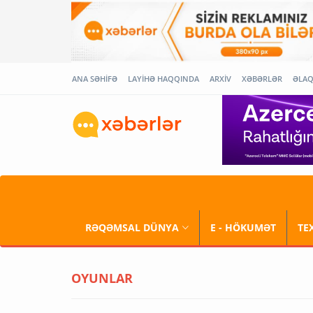
ANA SƏHİFƏ
LAYİHƏ HAQQINDA
ARXİV
XƏBƏRLƏR
ƏLA
RƏQƏMSAL DÜNYA
E - HÖKUMƏT
TE
OYUNLAR