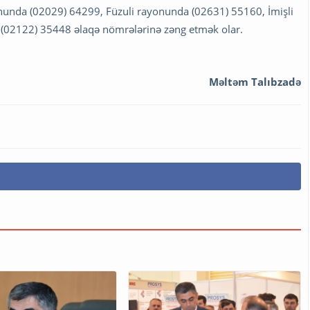
unda (02029) 64299, Füzuli rayonunda (02631) 55160, İmişli
(02122) 35448 əlaqə nömrələrinə zəng etmək olar.
Məltəm Talıbzadə