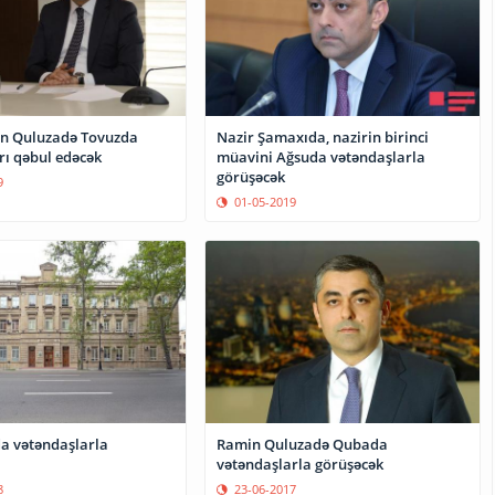
n Quluzadə Tovuzda
Nazir Şamaxıda, nazirin birinci
rı qəbul edəcək
müavini Ağsuda vətəndaşlarla
görüşəcək
9
01-05-2019
a vətəndaşlarla
Ramin Quluzadə Qubada
vətəndaşlarla görüşəcək
8
23-06-2017