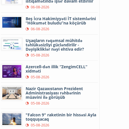
istiqamətində işlər davam etdirilir
06-08-2026
Beş İcra Hakimiyyəti İT sistemlərini
“Hökumət buludu”na köçürüb
06-08-2026
Uşaqların rəqəmsal mühitdə
təhlükəsizliyi gücləndirilir -
Dəyişikliklər nəyi ehtiva edir?
05-08-2026
Azercell-dən illik “ZengimCELL”
xidməti
05-08-2026
Nazir Qazaxıstanın Prezident
Administrasiyası rəhbərinin
müavini ilə görüşüb
05-08-2026
"Falcon 9" raketinin bir hissəsi Ayla
toqquşacaq
05-08-2026