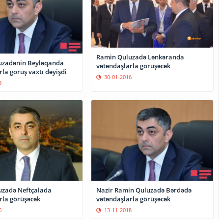
Ramin Quluzadə Lənkəranda
uzadənin Beyləqanda
vətəndaşlarla görüşəcək
la görüş vaxtı dəyişdi
30-01-2016
8
uzadə Neftçalada
Nazir Ramin Quluzadə Bərdədə
rla görüşəcək
vətəndaşlarla görüşəcək
6
13-11-2018