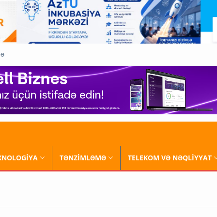
QƏ
XNOLOGİYA
TƏNZİMLƏMƏ
TELEKOM VƏ NƏQLİYYAT