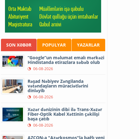
SON XƏBƏR
POPULYAR
YAZARLAR
“Google”un məlumat emalı mərkəzi
Hindistanda etirazlara səbəb olub
06-08-2026
Rəşad Nəbiyev Zəngilanda
vətəndaşların müraciətlərini
dinləyib
06-08-2026
Xəzər dənizinin dibi ilə Trans-Xəzər
Fiber-Optik Kabel Xəttinin çəkilişi
başa çatıb
06-08-2026
AZCON-a "Azərkosmos"la bağlı yeni