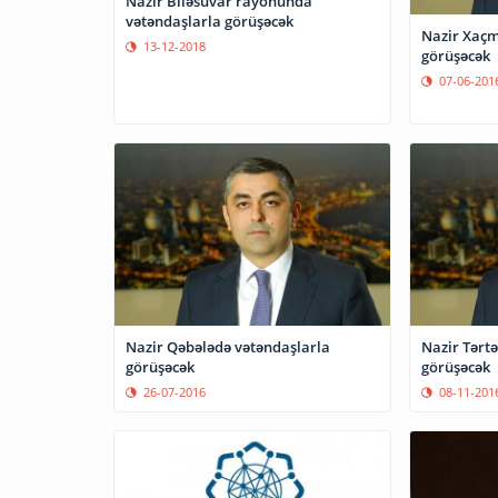
Nazir Biləsuvar rayonunda
vətəndaşlarla görüşəcək
Nazir Xaçm
13-12-2018
görüşəcək
07-06-201
‎Nazir‬ Qəbələdə vətəndaşlarla
Nazir Tərtərdə vətən
görüşəcək
görüşəcək
26-07-2016
08-11-201