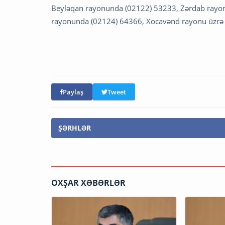
Beyləqan rayonunda (02122) 53233, Zərdab rayon
rayonunda (02124) 64366, Xocavənd rayonu üzrə 
Paylaş
Tweet
ŞƏRHLƏR
OXŞAR XƏBƏRLƏR