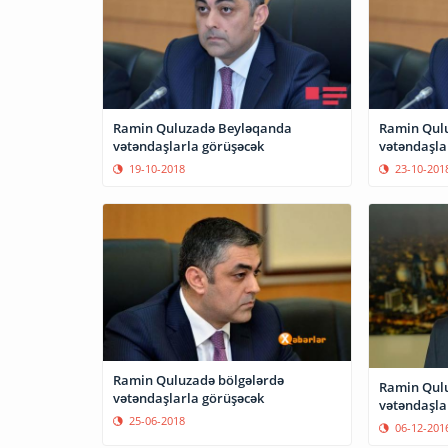
Ramin Quluzadə Beyləqanda
Ramin Qul
vətəndaşlarla görüşəcək
vətəndaşlar
19-10-2018
23-10-201
Ramin Quluzadə bölgələrdə
Ramin Qul
vətəndaşlarla görüşəcək
vətəndaşla
25-06-2018
06-12-201