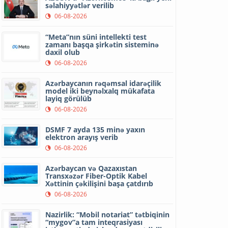
səlahiyyətlər verilib
06-08-2026
“Meta”nın süni intellekti test
zamanı başqa şirkətin sisteminə
daxil olub
06-08-2026
Azərbaycanın rəqəmsal idarəçilik
model iki beynəlxalq mükafata
layiq görülüb
06-08-2026
DSMF 7 ayda 135 minə yaxın
elektron arayış verib
06-08-2026
Azərbaycan və Qazaxıstan
Transxəzər Fiber-Optik Kabel
Xəttinin çəkilişini başa çatdırıb
06-08-2026
Nazirlik: “Mobil notariat” tətbiqinin
“mygov”a tam inteqrasiyası