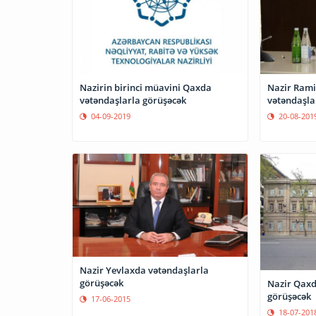
Nazir Rami
Nazirin birinci müavini Qaxda
vətəndaşla
vətəndaşlarla görüşəcək
20-08-201
04-09-2019
Nazir Yevlaxda vətəndaşlarla
görüşəcək
Nazir Qaxd
görüşəcək
17-06-2015
18-07-201