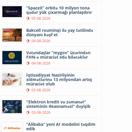
“SpaceX” orbitə 10 milyon tona
qədər yük çıxarmağı planlaşdırır
05-08-2026
Bakcell rouminqi ilə yay tətilində
dünyanı kəşf et
04-08-2026
Vətəndaşlar “mygov” üzərindən
FHN-ə müraciət edə biləcəklər
04-08-2026
İqtisadiyyat Nazirliyinin
xidmətlərinə 13 milyondan artıq
müraciət olub
03-08-2026
"Elektron kredit və zəmanət"
sisteminin Əsasnaməsi" dəyişib
03-08-2026
“Alibaba” yeni AI modelini təqdim
edib