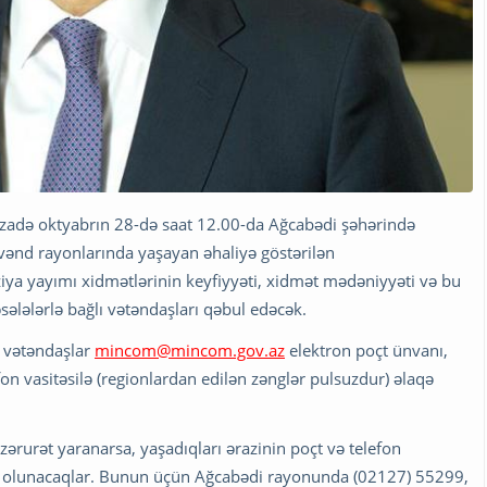
uzadə oktyabrın 28-də saat 12.00-da Ağcabədi şəhərində
avənd rayonlarında yaşayan əhaliyə göstərilən
ziya yayımı xidmətlərinin keyfiyyəti, xidmət mədəniyyəti və bu
ələlərlə bağlı vətəndaşları qəbul edəcək.
 vətəndaşlar
mincom@mincom.gov.az
elektron poçt ünvanı,
n vasitəsilə (regionlardan edilən zənglər pulsuzdur) əlaqə
ərurət yaranarsa, yaşadıqları ərazinin poçt və telefon
əmin olunacaqlar. Bunun üçün Ağcabədi rayonunda (02127) 55299,