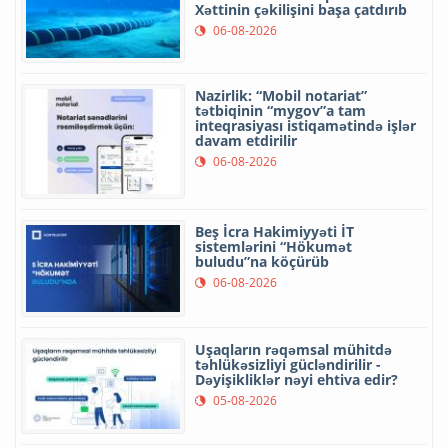
Xəttinin çəkilişini başa çatdırıb
06-08-2026
Nazirlik: “Mobil notariat”
tətbiqinin “mygov”a tam
inteqrasiyası istiqamətində işlər
davam etdirilir
06-08-2026
Beş İcra Hakimiyyəti İT
sistemlərini “Hökumət
buludu”na köçürüb
06-08-2026
Uşaqların rəqəmsal mühitdə
təhlükəsizliyi gücləndirilir -
Dəyişikliklər nəyi ehtiva edir?
05-08-2026