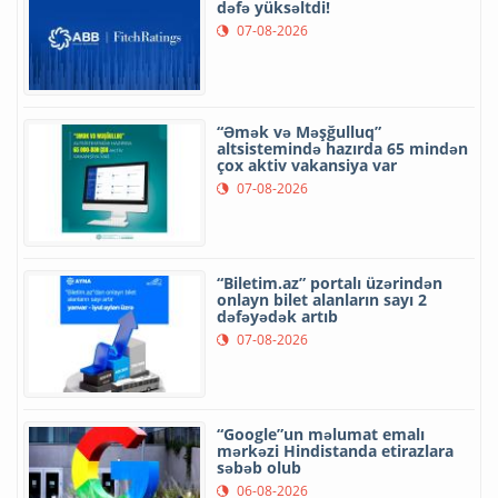
dəfə yüksəltdi!
07-08-2026
“Əmək və Məşğulluq”
altsistemində hazırda 65 mindən
çox aktiv vakansiya var
07-08-2026
“Biletim.az” portalı üzərindən
onlayn bilet alanların sayı 2
dəfəyədək artıb
07-08-2026
“Google”un məlumat emalı
mərkəzi Hindistanda etirazlara
səbəb olub
06-08-2026