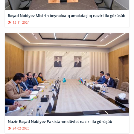
Rəşad Nəbiyev Misirin beynəlxalq əməkdaşlıq naziri ilə görüşüb
15-11-2024
Nazir Rəşad Nəbiyev Pakistanın dövlət naziri ilə görüşüb
24-02-2023