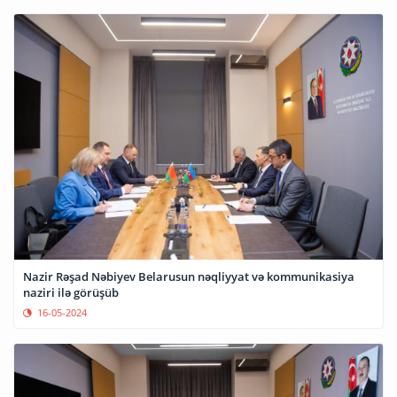
Nazir Rəşad Nəbiyev Belarusun nəqliyyat və kommunikasiya
naziri ilə görüşüb
16-05-2024