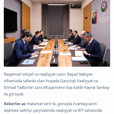
Rəqəmsal inkişaf və nəqliyyat naziri Rəşad Nəbiyev
ölkəmizdə səfərdə olan Asiyada Qarşılıqlı Fəaliyyət və
Etimad Tədbirləri üzrə Müşavirənin baş katibi Kayrat Sarıbay
ilə görüşüb.
Xeberler.az
məlumat verir ki, görüşdə Azərbaycanın
təşkilata sədrliyi çərçivəsində nəqliyyat və İKT sahəsində