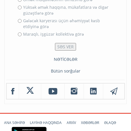
Yüksək əmək haqqına, mükafatlara və digər
güzəştlərə görə
Gələcək karyerası üçün əhəmiyyət kəsb
etdiyinə görə
Maraqlı, işgüzar kollektivə görə
NƏTİCƏLƏR
Bütün sorğular
ANA SƏHİFƏ
LAYİHƏ HAQQINDA
ARXİV
XƏBƏRLƏR
ƏLAQƏ