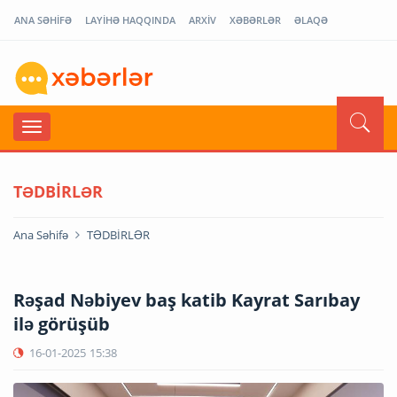
ANA SƏHİFƏ
LAYİHƏ HAQQINDA
ARXİV
XƏBƏRLƏR
ƏLAQƏ
TƏDBİRLƏR
Ana Səhifə
TƏDBİRLƏR
Rəşad Nəbiyev baş katib Kayrat Sarıbay
ilə görüşüb
16-01-2025
15:38