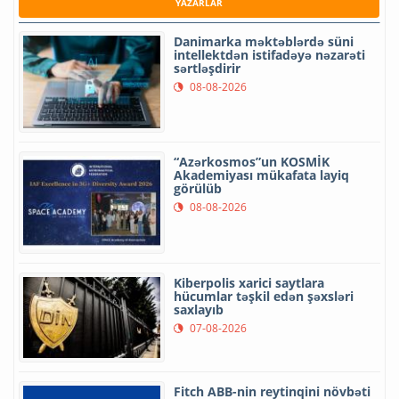
YAZARLAR
Danimarka məktəblərdə süni
intellektdən istifadəyə nəzarəti
sərtləşdirir
08-08-2026
“Azərkosmos”un KOSMİK
Akademiyası mükafata layiq
görülüb
08-08-2026
Kiberpolis xarici saytlara
hücumlar təşkil edən şəxsləri
saxlayıb
07-08-2026
Fitch ABB-nin reytinqini növbəti