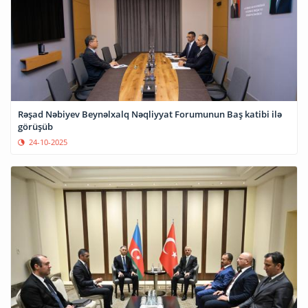
Rəşad Nəbiyev Beynəlxalq Nəqliyyat Forumunun Baş katibi ilə
görüşüb
24-10-2025