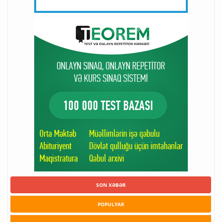
SON XƏBƏR
POPULYAR