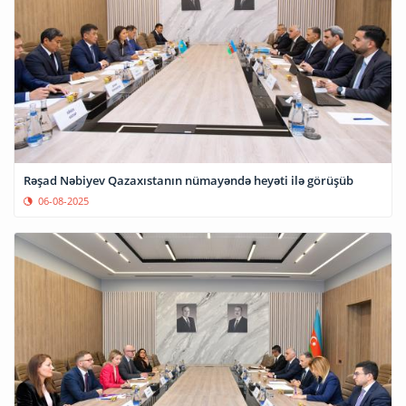
Rəşad Nəbiyev Qazaxıstanın nümayəndə heyəti ilə görüşüb
06-08-2025