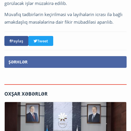
görüləcək işlər müzakirə edilib.
Müvafiq tədbirlərin keçirilməsi və layihələrin icrası ilə bağlı
əməkdaşlıq məsələlərinə dair fikir mübadiləsi aparılıb.
Paylaş
Tweet
ŞƏRHLƏR
OXŞAR XƏBƏRLƏR