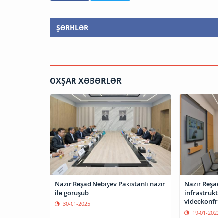
ŞƏRHLƏR
OXŞAR XƏBƏRLƏR
Nazir Rəşad Nəbiyev Pakistanlı nazir
Nazir Rəşa
ilə görüşüb
infrastrukt
videokonfr
30-01-2025
19-01-202