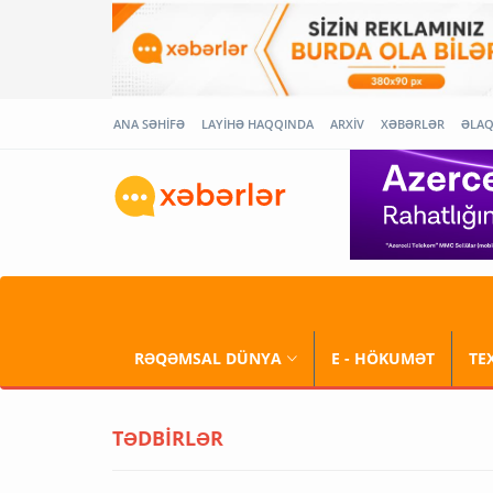
ANA SƏHİFƏ
LAYİHƏ HAQQINDA
ARXİV
XƏBƏRLƏR
ƏLA
RƏQƏMSAL DÜNYA
E - HÖKUMƏT
TE
TƏDBİRLƏR