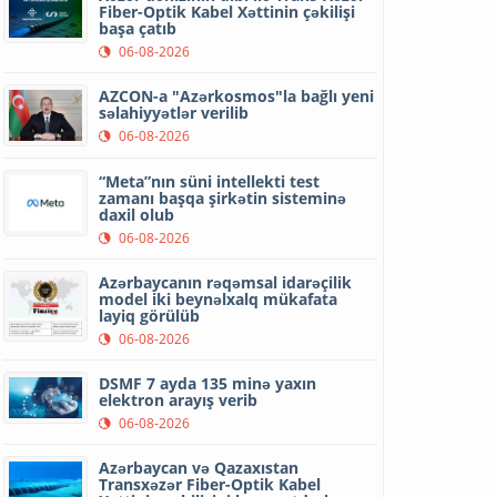
Fiber-Optik Kabel Xəttinin çəkilişi
başa çatıb
06-08-2026
AZCON-a "Azərkosmos"la bağlı yeni
səlahiyyətlər verilib
06-08-2026
“Meta”nın süni intellekti test
zamanı başqa şirkətin sisteminə
daxil olub
06-08-2026
Azərbaycanın rəqəmsal idarəçilik
model iki beynəlxalq mükafata
layiq görülüb
06-08-2026
DSMF 7 ayda 135 minə yaxın
elektron arayış verib
06-08-2026
Azərbaycan və Qazaxıstan
Transxəzər Fiber-Optik Kabel