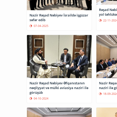
Rəşad Nəbiy
yol təhlükəs
Nazir Rəşad Nəbiyev İsraildə işgüzar
səfər edib
22-11-202
07-04-2025
Nazir Rəşad Nəbiyev Əfqanıstanın
Nazir Rəşad
nəqliyyat və mülki aviasiya naziri ilə
naziri ilə 
görüşüb
18-09-202
04-10-2024