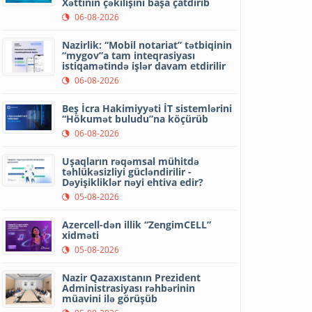
Xəttinin çəkilişini başa çatdırıb
06-08-2026
Nazirlik: “Mobil notariat” tətbiqinin
“mygov”a tam inteqrasiyası
istiqamətində işlər davam etdirilir
06-08-2026
Beş İcra Hakimiyyəti İT sistemlərini
“Hökumət buludu”na köçürüb
06-08-2026
Uşaqların rəqəmsal mühitdə
təhlükəsizliyi gücləndirilir -
Dəyişikliklər nəyi ehtiva edir?
05-08-2026
Azercell-dən illik “ZengimCELL”
xidməti
05-08-2026
Nazir Qazaxıstanın Prezident
Administrasiyası rəhbərinin
müavini ilə görüşüb