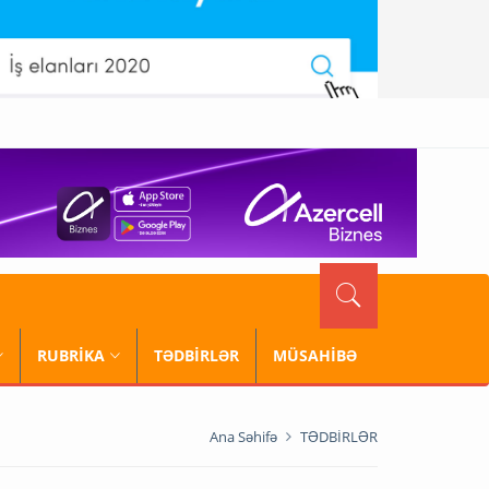
RUBRİKA
TƏDBİRLƏR
MÜSAHİBƏ
Ana Səhifə
TƏDBİRLƏR