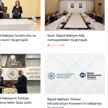
 Nəbiyev İsrailin elm və
Nazir Rəşad Nəbiyev ABŞ
 naziri ilə görüşüb
nümayəndələri ilə görüşüb
5
21-11-2025
d Nəbiyevin Türkiyə
Rəşad Nəbiyev “Global
ına səfəri başa çatıb
Infrastructure Partners”in rəhbərliyi
ilə görüşüb
1