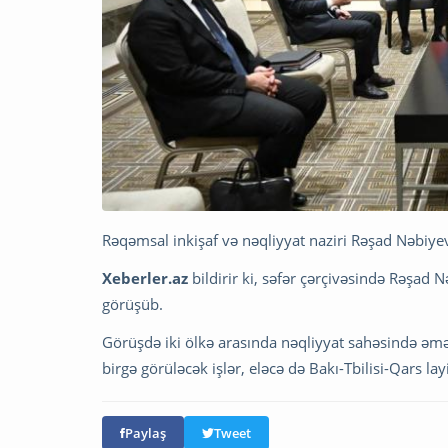
Rəqəmsal inkişaf və nəqliyyat naziri Rəşad Nəbiyev
Xeberler.az
bildirir ki, səfər çərçivəsində Rəşad N
görüşüb.
Görüşdə iki ölkə arasında nəqliyyat sahəsində əmə
birgə görüləcək işlər, eləcə də Bakı-Tbilisi-Qars la
Paylaş
Tweet