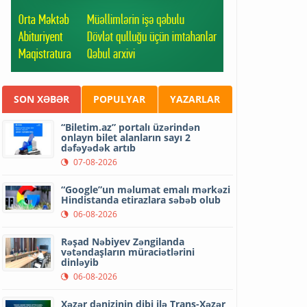
SON XƏBƏR
POPULYAR
YAZARLAR
“Biletim.az” portalı üzərindən
onlayn bilet alanların sayı 2
dəfəyədək artıb
07-08-2026
“Google”un məlumat emalı mərkəzi
Hindistanda etirazlara səbəb olub
06-08-2026
Rəşad Nəbiyev Zəngilanda
vətəndaşların müraciətlərini
dinləyib
06-08-2026
Xəzər dənizinin dibi ilə Trans-Xəzər