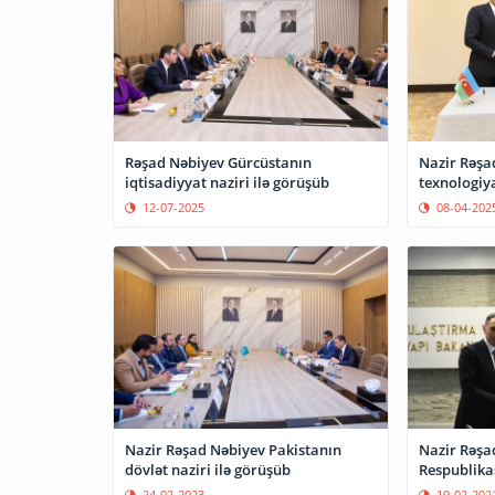
Rəşad Nəbiyev Gürcüstanın
Nazir Rəşad
iqtisadiyyat naziri ilə görüşüb
texnologiya
12-07-2025
08-04-202
Nazir Rəşad Nəbiyev Pakistanın
Nazir Rəşa
dövlət naziri ilə görüşüb
Respublikas
24-02-2023
19-02-202