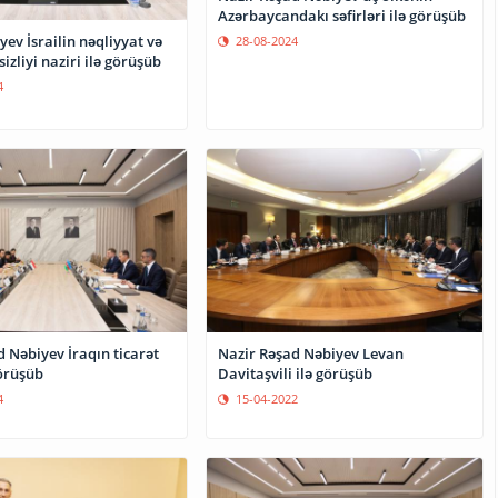
Azərbaycandakı səfirləri ilə görüşüb
ev İsrailin nəqliyyat və
28-08-2024
izliyi naziri ilə görüşüb
4
 Nəbiyev İraqın ticarət
Nazir Rəşad Nəbiyev Levan
görüşüb
Davitaşvili ilə görüşüb
4
15-04-2022