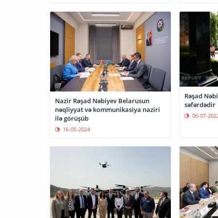
Rəşad Nəbi
Nazir Rəşad Nəbiyev Belarusun
səfərdədir
nəqliyyat və kommunikasiya naziri
06-07-202
ilə görüşüb
16-05-2024