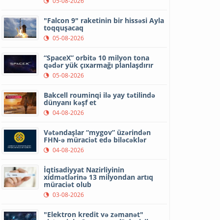
05-08-2026
"Falcon 9" raketinin bir hissəsi Ayla
toqquşacaq
05-08-2026
“SpaceX” orbitə 10 milyon tona
qədər yük çıxarmağı planlaşdırır
05-08-2026
Bakcell rouminqi ilə yay tətilində
dünyanı kəşf et
04-08-2026
Vətəndaşlar “mygov” üzərindən
FHN-ə müraciət edə biləcəklər
04-08-2026
İqtisadiyyat Nazirliyinin
xidmətlərinə 13 milyondan artıq
müraciət olub
03-08-2026
"Elektron kredit və zəmanət"