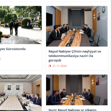
yev Gürcüstanda
Rəşad Nəbiyev Çilinin nəqliyyat və
telekommunikasiya naziri ilə
2
görüşüb
21-11-2024
Nazir Rəşad Nəbiyev üç ölkənin