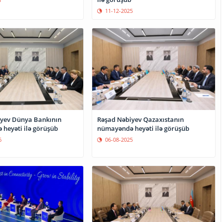
11-12-2025
yev Dünya Bankının
Rəşad Nəbiyev Qazaxıstanın
heyəti ilə görüşüb
nümayəndə heyəti ilə görüşüb
6
06-08-2025