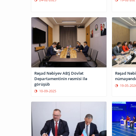
Rəşad Nəbiyev ABŞ Dövlət
Rəşad Nəbi
Departamentinin rəsmisi ilə
nümayəndə 
görüşüb
19-05-202
10-09-2025