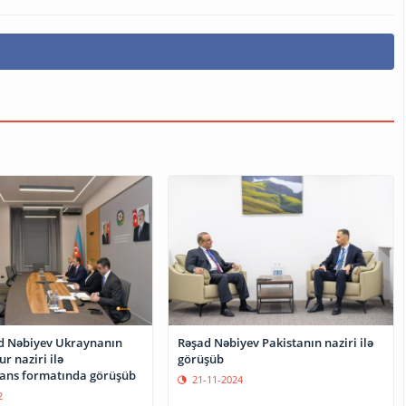
d Nəbiyev Ukraynanın
Rəşad Nəbiyev Pakistanın naziri ilə
ur naziri ilə
görüşüb
ans formatında görüşüb
21-11-2024
2