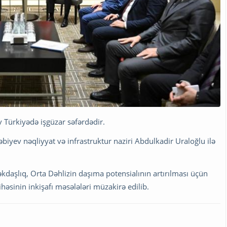
 Türkiyədə işgüzar səfərdədir.
əbiyev nəqliyyat və infrastruktur naziri Abdulkadir Uraloğlu ilə
kdaşlıq, Orta Dəhlizin daşıma potensialının artırılması üçün
yihəsinin inkişafı məsələləri müzakirə edilib.