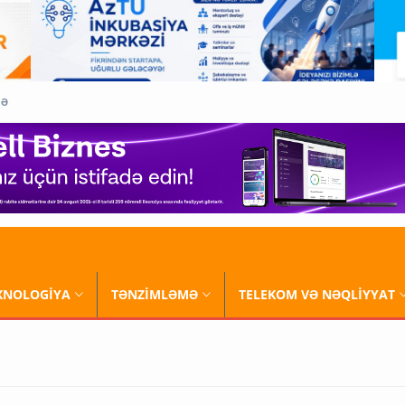
QƏ
XNOLOGİYA
TƏNZİMLƏMƏ
TELEKOM VƏ NƏQLİYYAT