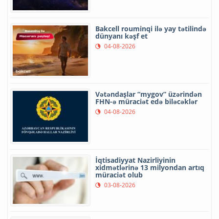
Bakcell rouminqi ilə yay tətilində
dünyanı kəşf et
04-08-2026
Vətəndaşlar “mygov” üzərindən
FHN-ə müraciət edə biləcəklər
04-08-2026
İqtisadiyyat Nazirliyinin
xidmətlərinə 13 milyondan artıq
müraciət olub
03-08-2026