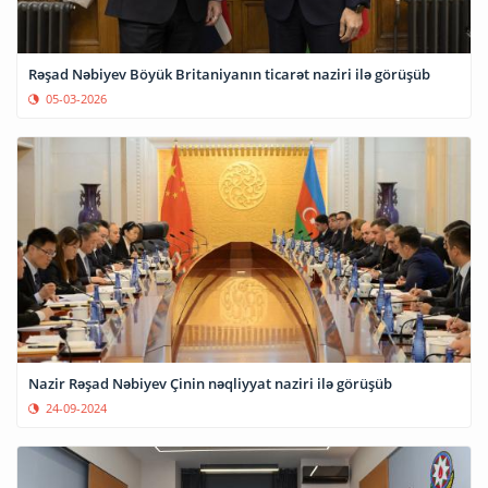
Rəşad Nəbiyev Böyük Britaniyanın ticarət naziri ilə görüşüb
05-03-2026
Nazir Rəşad Nəbiyev Çinin nəqliyyat naziri ilə görüşüb
24-09-2024