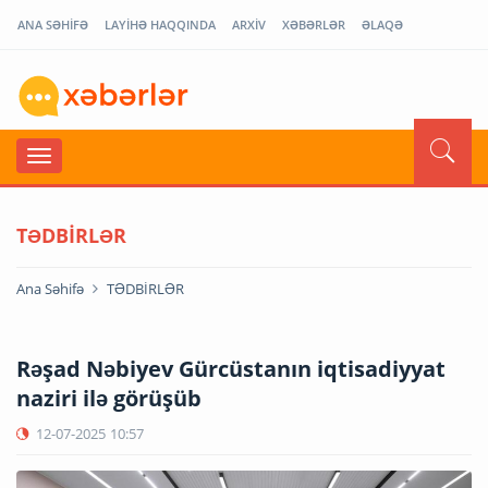
ANA SƏHİFƏ
LAYİHƏ HAQQINDA
ARXİV
XƏBƏRLƏR
ƏLAQƏ
TƏDBİRLƏR
Ana Səhifə
TƏDBİRLƏR
Rəşad Nəbiyev Gürcüstanın iqtisadiyyat
naziri ilə görüşüb
12-07-2025
10:57