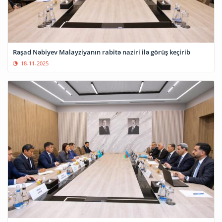
Rəşad Nəbiyev Malayziyanın rabitə naziri ilə görüş keçirib
18-11-2025