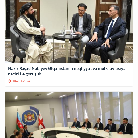
Nazir Rəşad Nəbiyev Əfqanıstanın nəqliyyat və mülki aviasiya
naziri ilə görüşüb
04-10-2024