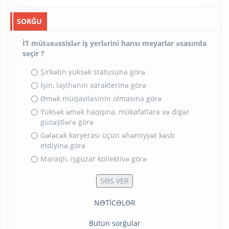
SORĞU
İT mütəxəssislər iş yerlərini hansı meyarlar əsasında
seçir ?
Şirkətin yüksək statusuna görə
İşin, layihənin xarakterinə görə
Əmək müqaviləsinin olmasına görə
Yüksək əmək haqqına, mükafatlara və digər
güzəştlərə görə
Gələcək karyerası üçün əhəmiyyət kəsb
etdiyinə görə
Maraqlı, işgüzar kollektivə görə
NƏTİCƏLƏR
Bütün sorğular