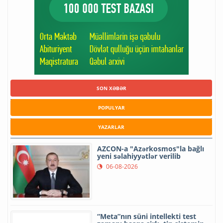
SON XƏBƏR
POPULYAR
YAZARLAR
AZCON-a "Azərkosmos"la bağlı
yeni səlahiyyətlər verilib
06-08-2026
“Meta”nın süni intellekti test