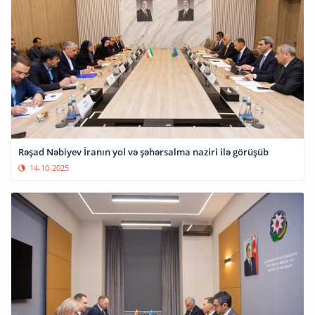
Rəşad Nəbiyev İranın yol və şəhərsalma naziri ilə görüşüb
14-10-2025