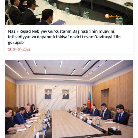
Nazir Rəşad Nəbiyev Gürcüstanın Baş nazirinin müavini,
iqtisadiyyat və dayanıqlı inkişaf naziri Levan Davitaşvili ilə
görüşüb
04-04-2022