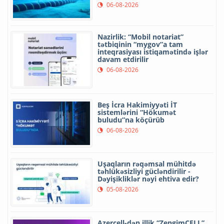
06-08-2026
Nazirlik: “Mobil notariat”
tətbiqinin “mygov”a tam
inteqrasiyası istiqamətində işlər
davam etdirilir
06-08-2026
Beş İcra Hakimiyyəti İT
sistemlərini “Hökumət
buludu”na köçürüb
06-08-2026
Uşaqların rəqəmsal mühitdə
təhlükəsizliyi gücləndirilir -
Dəyişikliklər nəyi ehtiva edir?
05-08-2026
Azercell-dən illik “ZengimCELL”