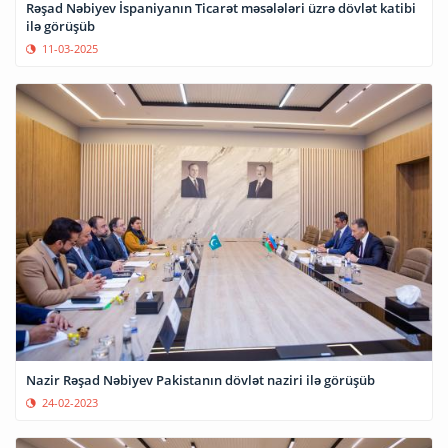
Rəşad Nəbiyev İspaniyanın Ticarət məsələləri üzrə dövlət katibi
ilə görüşüb
11-03-2025
Nazir Rəşad Nəbiyev Pakistanın dövlət naziri ilə görüşüb
24-02-2023