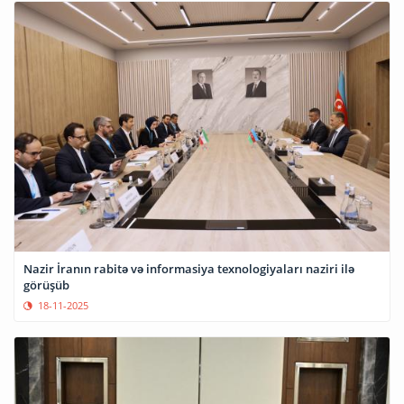
Nazir İranın rabitə və informasiya texnologiyaları naziri ilə
görüşüb
18-11-2025