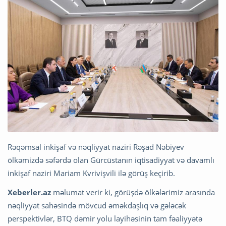
Rəqəmsal inkişaf və nəqliyyat naziri Rəşad Nəbiyev
ölkəmizdə səfərdə olan Gürcüstanın iqtisadiyyat və davamlı
inkişaf naziri Mariam Kvrivişvili ilə görüş keçirib.
Xeberler.az
məlumat verir ki, görüşdə ölkələrimiz arasında
nəqliyyat sahəsində mövcud əməkdaşlıq və gələcək
perspektivlər, BTQ dəmir yolu layihəsinin tam fəaliyyətə