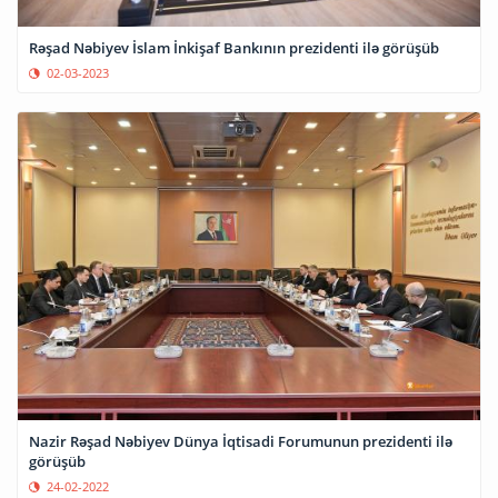
Rəşad Nəbiyev İslam İnkişaf Bankının prezidenti ilə görüşüb
02-03-2023
Nazir Rəşad Nəbiyev Dünya İqtisadi Forumunun prezidenti ilə
görüşüb
24-02-2022