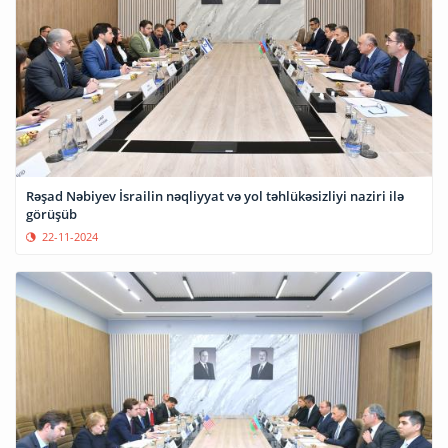
Rəşad Nəbiyev İsrailin nəqliyyat və yol təhlükəsizliyi naziri ilə
görüşüb
22-11-2024