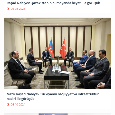
Rəşad Nəbiyev Qazaxıstanın nümayəndə heyəti ilə görüşüb
06-08-2025
Nazir Rəşad Nəbiyev Türkiyənin nəqliyyat və infrastruktur
naziri ilə görüşüb
04-10-2024