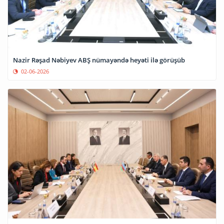
Nazir Rəşad Nəbiyev ABŞ nümayəndə heyəti ilə görüşüb
02-06-2026