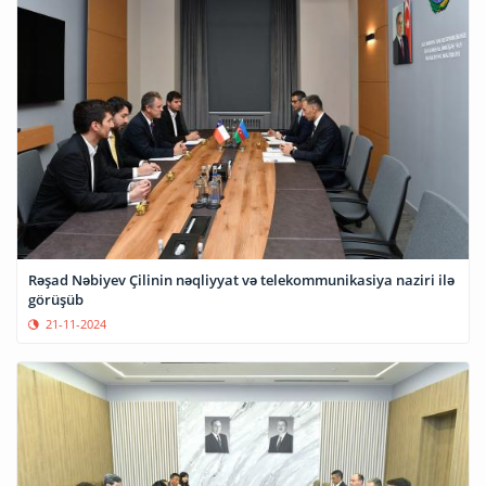
Rəşad Nəbiyev Çilinin nəqliyyat və telekommunikasiya naziri ilə
görüşüb
21-11-2024