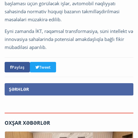
başlaması üçün görüləcək işlər, avtomobil nəqliyyatı
sahəsində normativ hüquqi bazanın təkmilləşdirilməsi
məsələləri müzakirə edilib.
Eyni zamanda İKT, rəqəmsal transformasiya, süni intellekt və
innovasiya sahələrində potensial əməkdaşlıqla bağlı fikir
mübadiləsi aparılıb.
Paylaş
Tweet
ŞƏRHLƏR
OXŞAR XƏBƏRLƏR