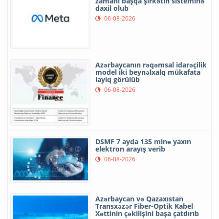
zamanı başqa şirkətin sisteminə
daxil olub
06-08-2026
Azərbaycanın rəqəmsal idarəçilik
model iki beynəlxalq mükafata
layiq görülüb
06-08-2026
DSMF 7 ayda 135 minə yaxın
elektron arayış verib
06-08-2026
Azərbaycan və Qazaxıstan
Transxəzər Fiber-Optik Kabel
Xəttinin çəkilişini başa çatdırıb