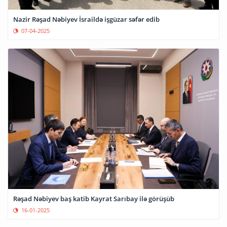
Nazir Rəşad Nəbiyev İsraildə işgüzar səfər edib
07-04-2025
Rəşad Nəbiyev baş katib Kayrat Sarıbay ilə görüşüb
16-01-2025