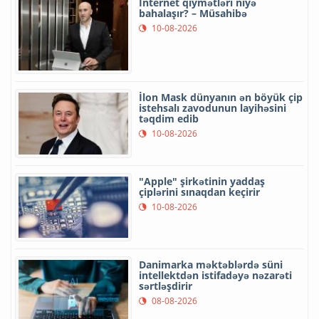
İnternet qiymətləri niyə
bahalaşır? – Müsahibə
10-08-2026
İlon Mask dünyanın ən böyük çip
istehsalı zavodunun layihəsini
təqdim edib
10-08-2026
"Apple" şirkətinin yaddaş
çiplərini sınaqdan keçirir
10-08-2026
Danimarka məktəblərdə süni
intellektdən istifadəyə nəzarəti
sərtləşdirir
08-08-2026