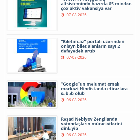
altsistemində hazırda 65 mindən
çox aktiv vakansiya var
07-08-2026
“Biletim.az” portalı üzərindən
onlayn bilet alanların sayı 2
dəfəyədək artıb
07-08-2026
“Google”un məlumat emalı
mərkəzi Hindistanda etirazlara
səbəb olub
06-08-2026
Rəşad Nəbiyev Zəngilanda
vətəndaşların müraciətlərini
dinləyib
06-08-2026