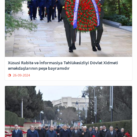
Xüsusi Rabitə və İnformasiya Təhlükəsizliyi Dövlət Xidməti
əməkdaşlarının peşə bayramıdır
26-09-2024