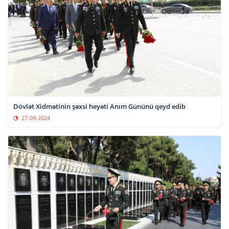
Dövlət Xidmətinin şəxsi heyəti Anım Gününü qeyd edib
27-09-2024