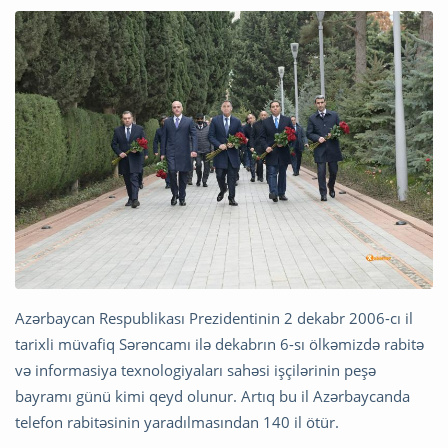
Azərbaycan Respublikası Prezidentinin 2 dekabr 2006-cı il
tarixli müvafiq Sərəncamı ilə dekabrın 6-sı ölkəmizdə rabitə
və informasiya texnologiyaları sahəsi işçilərinin peşə
bayramı günü kimi qeyd olunur. Artıq bu il Azərbaycanda
telefon rabitəsinin yaradılmasından 140 il ötür.