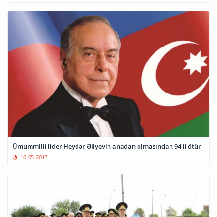
Ümummilli lider Heydər Əliyevin anadan olmasından 94 il ötür
10-05-2017