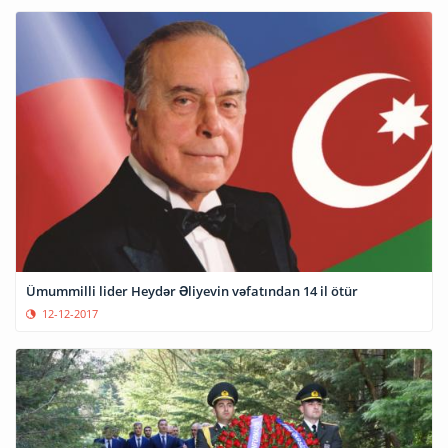
Ümummilli lider Heydər Əliyevin vəfatından 14 il ötür
12-12-2017