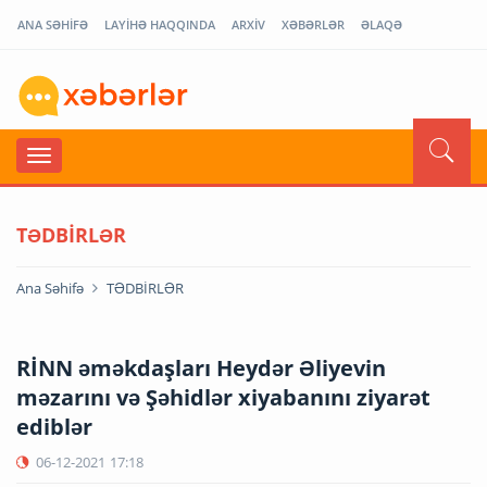
ANA SƏHİFƏ
LAYİHƏ HAQQINDA
ARXİV
XƏBƏRLƏR
ƏLAQƏ
TƏDBİRLƏR
Ana Səhifə
TƏDBİRLƏR
RİNN əməkdaşları Heydər Əliyevin
məzarını və Şəhidlər xiyabanını ziyarət
ediblər
06-12-2021
17:18