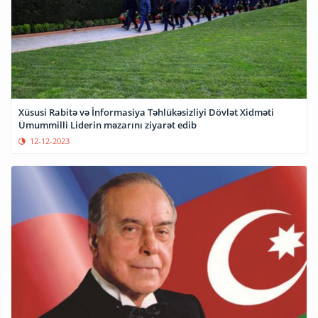
Xüsusi Rabitə və İnformasiya Təhlükəsizliyi Dövlət Xidməti
Ümummilli Liderin məzarını ziyarət edib
12-12-2023