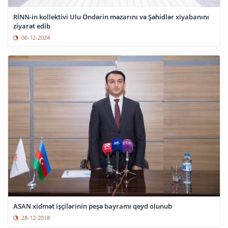
RİNN-in kollektivi Ulu Öndərin məzarını və Şəhidlər xiyabanını
ziyarət edib
06-12-2024
ASAN xidmət işçilərinin peşə bayramı qeyd olunub
28-12-2018