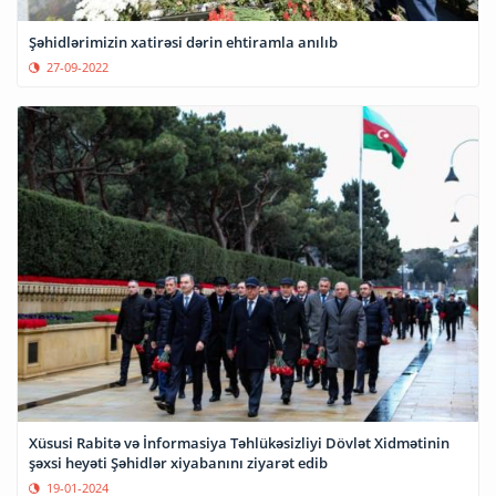
Şəhidlərimizin xatirəsi dərin ehtiramla anılıb
27-09-2022
Xüsusi Rabitə və İnformasiya Təhlükəsizliyi Dövlət Xidmətinin
şəxsi heyəti Şəhidlər xiyabanını ziyarət edib
19-01-2024