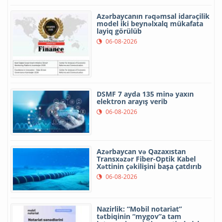
Azərbaycanın rəqəmsal idarəçilik
model iki beynəlxalq mükafata
layiq görülüb
06-08-2026
DSMF 7 ayda 135 minə yaxın
elektron arayış verib
06-08-2026
Azərbaycan və Qazaxıstan
Transxəzər Fiber-Optik Kabel
Xəttinin çəkilişini başa çatdırıb
06-08-2026
Nazirlik: “Mobil notariat”
tətbiqinin “mygov”a tam