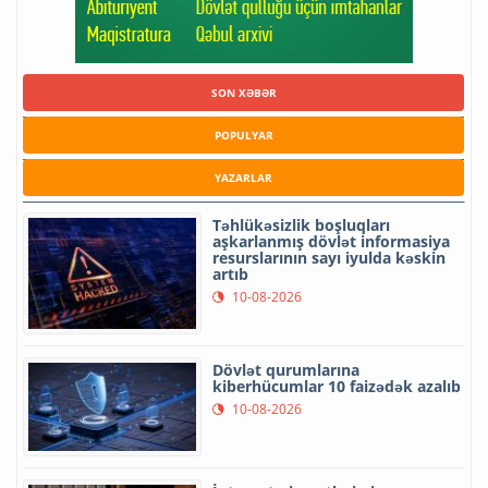
SON XƏBƏR
POPULYAR
YAZARLAR
Təhlükəsizlik boşluqları
aşkarlanmış dövlət informasiya
resurslarının sayı iyulda kəskin
artıb
10-08-2026
Dövlət qurumlarına
kiberhücumlar 10 faizədək azalıb
10-08-2026