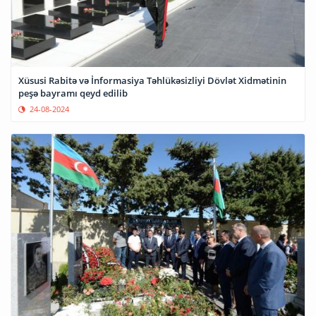
Xüsusi Rabitə və İnformasiya Təhlükəsizliyi Dövlət Xidmətinin
peşə bayramı qeyd edilib
24-08-2024