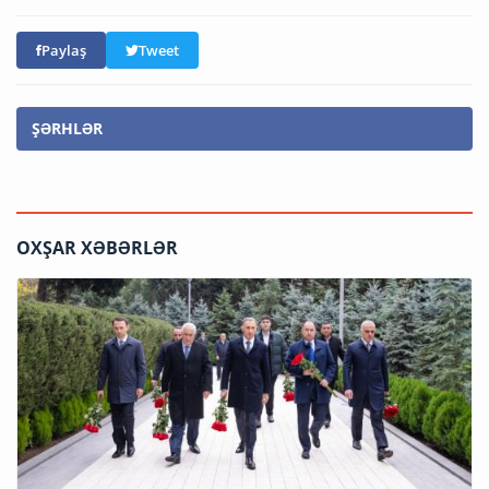
Paylaş
Tweet
ŞƏRHLƏR
OXŞAR XƏBƏRLƏR