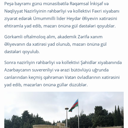
Peşə bayramı günü münasibətilə Rəqəmsal İnkişaf və
Nəqliyyat Nazirliyinin rəhbərliyi və kollektivi Fəxri xiyabanı
ziyarət edərək Ümummilli lider Heydər Əliyevin xatirəsini
ehtiramla yad edib, məzarı önünə gül dəstələri qoyublar.
Görkəmli oftalmoloq alim, akademik Zərifə xanım
Əliyevanın da xatirəsi yad olunub, məzarı önünə gül
dəstələri qoyulub.
Sonra nazirliyin rəhbərliyi və kollektivi Şəhidlər xiyabanında
Azərbaycanın suverenliyi və ərazi bütövlüyü uğrunda
canlarından keçmiş qəhrəman Vətən övladlarının xatirəsini
yad edib, məzarları önünə güllər düzüblər.