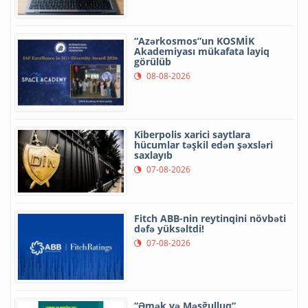
“Azərkosmos”un KOSMİK
Akademiyası mükafata layiq
görülüb
08-08-2026
Kiberpolis xarici saytlara
hücumlar təşkil edən şəxsləri
saxlayıb
07-08-2026
Fitch ABB-nin reytinqini növbəti
dəfə yüksəltdi!
07-08-2026
“Əmək və Məşğulluq”