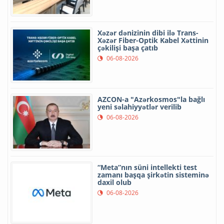
Xəzər dənizinin dibi ilə Trans-
Xəzər Fiber-Optik Kabel Xəttinin
çəkilişi başa çatıb
06-08-2026
AZCON-a "Azərkosmos"la bağlı
yeni səlahiyyətlər verilib
06-08-2026
“Meta”nın süni intellekti test
zamanı başqa şirkətin sisteminə
daxil olub
06-08-2026