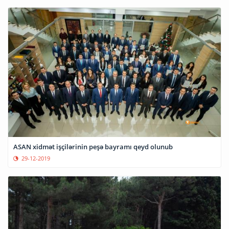
ASAN xidmət işçilərinin peşə bayramı qeyd olunub
29-12-2019