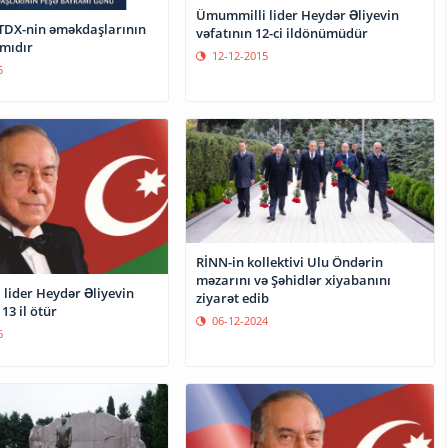
Ümummilli lider Heydər Əliyevin
TDX-nin əməkdaşlarının
vəfatının 12-ci ildönümüdür
mıdır
12-12-2015
5
RİNN-in kollektivi Ulu Öndərin
məzarını və Şəhidlər xiyabanını
lider Heydər Əliyevin
ziyarət edib
13 il ötür
06-12-2024
6