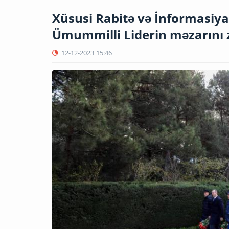
Xüsusi Rabitə və İnformasiya
Ümummilli Liderin məzarını z
12-12-2023
15:46