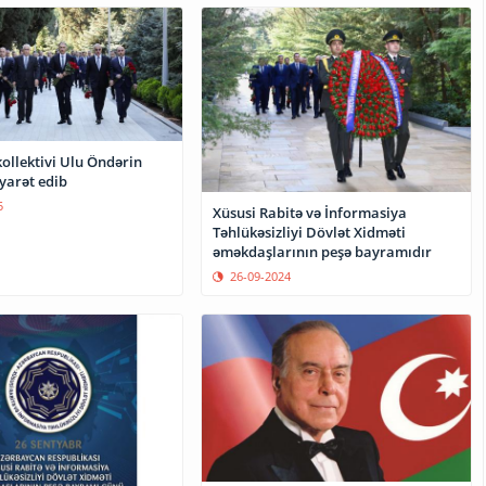
kollektivi Ulu Öndərin
yarət edib
5
Xüsusi Rabitə və İnformasiya
Təhlükəsizliyi Dövlət Xidməti
əməkdaşlarının peşə bayramıdır
26-09-2024