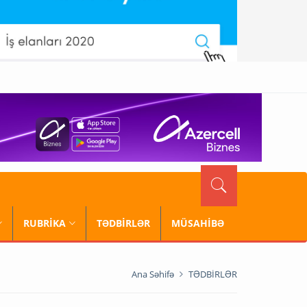
RUBRİKA
TƏDBİRLƏR
MÜSAHİBƏ
Ana Səhifə
TƏDBİRLƏR