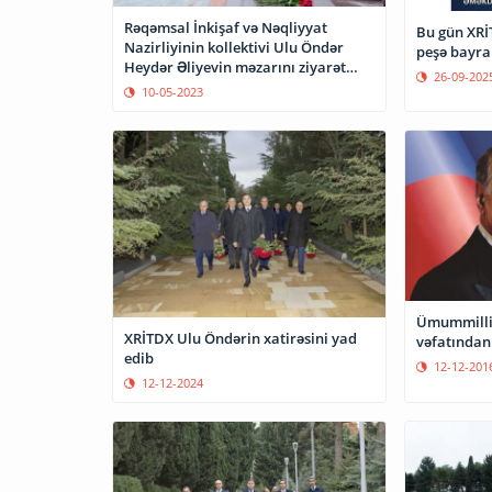
Rəqəmsal İnkişaf və Nəqliyyat
Bu gün XRİ
Nazirliyinin kollektivi Ulu Öndər
peşə bayra
Heydər Əliyevin məzarını ziyarət
26-09-202
edib
10-05-2023
Ümummilli 
XRİTDX Ulu Öndərin xatirəsini yad
vəfatından 
edib
12-12-201
12-12-2024