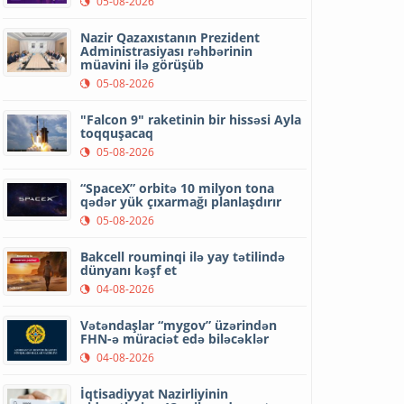
05-08-2026
Nazir Qazaxıstanın Prezident
Administrasiyası rəhbərinin
müavini ilə görüşüb
05-08-2026
"Falcon 9" raketinin bir hissəsi Ayla
toqquşacaq
05-08-2026
“SpaceX” orbitə 10 milyon tona
qədər yük çıxarmağı planlaşdırır
05-08-2026
Bakcell rouminqi ilə yay tətilində
dünyanı kəşf et
04-08-2026
Vətəndaşlar “mygov” üzərindən
FHN-ə müraciət edə biləcəklər
04-08-2026
İqtisadiyyat Nazirliyinin