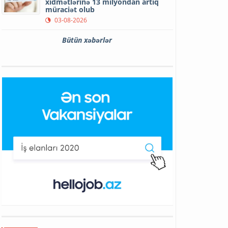
xidmətlərinə 13 milyondan artıq
müraciət olub
03-08-2026
Bütün xəbərlər