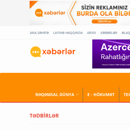
ANA SƏHİFƏ
LAYİHƏ HAQQINDA
ARXİV
XƏBƏRLƏR
ƏLA
RƏQƏMSAL DÜNYA
E - HÖKUMƏT
TE
TƏDBİRLƏR