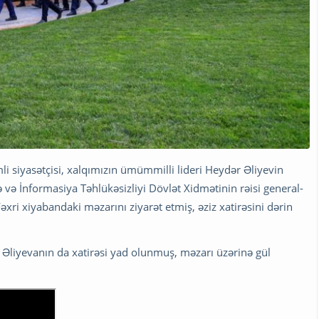
i siyasətçisi, xalqımızın ümümmilli lideri Heydər Əliyevin
 və İnformasiya Təhlükəsizliyi Dövlət Xidmətinin rəisi general-
xri xiyabandaki məzarını ziyarət etmiş, əziz xatirəsini dərin
Əliyevanın da xatirəsi yad olunmuş, məzarı üzərinə gül