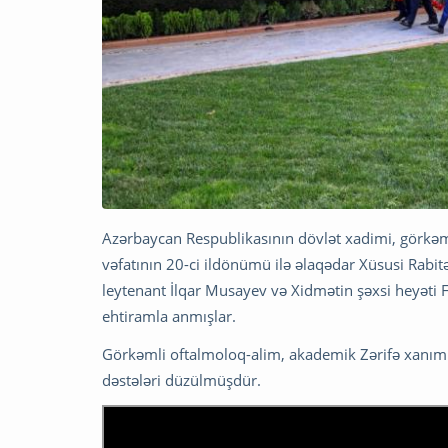
Azərbaycan Respublikasının dövlət xadimi, görkəml
vəfatının 20-ci ildönümü ilə əlaqədar Xüsusi Rabitə
leytenant İlqar Musayev və Xidmətin şəxsi heyəti Fə
ehtiramla anmışlar.
Görkəmli oftalmoloq-alim, akademik Zərifə xanım 
dəstələri düzülmüşdür.