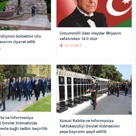
Ümummilli lider Heydər Əliyevin
ntliyinin kollektivi Ulu
vəfatından 14 il ötür
zarını ziyarət edib
12-12-2017
5
itə və İnformasiya
Xüsusi Rabitə və İnformasiya
yi Dövlət Xidmətində
Təhlükəsizliyi Dövlət Xidmətinin
evlə bağlı tədbir keçirilib
peşə bayramı qeyd edilib
3