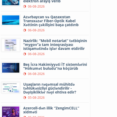
elektron arayış verib
06-08-2026
Azərbaycan və Qazaxıstan
Transxəzər Fiber-Optik Kabel
Xəttinin çəkilişini başa çatdırıb
06-08-2026
Nazirlik: “Mobil notariat” tətbiqinin
“mygov”a tam inteqrasiyası
istiqamətində işlər davam etdirilir
06-08-2026
Beş İcra Hakimiyyəti İT sistemlərini
“Hökumət buludu”na köçürüb
06-08-2026
Uşaqların rəqəmsal mühitdə
təhlükəsizliyi gücləndirilir -
Dəyişikliklər nəyi ehtiva edir?
05-08-2026
Azercell-dən illik “ZengimCELL”
xidməti