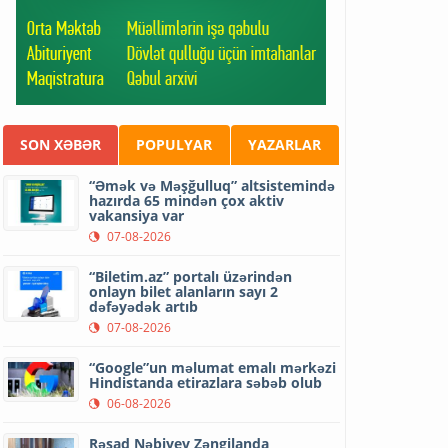
SON XƏBƏR
POPULYAR
YAZARLAR
“Əmək və Məşğulluq” altsistemində
hazırda 65 mindən çox aktiv
vakansiya var
07-08-2026
“Biletim.az” portalı üzərindən
onlayn bilet alanların sayı 2
dəfəyədək artıb
07-08-2026
“Google”un məlumat emalı mərkəzi
Hindistanda etirazlara səbəb olub
06-08-2026
Rəşad Nəbiyev Zəngilanda