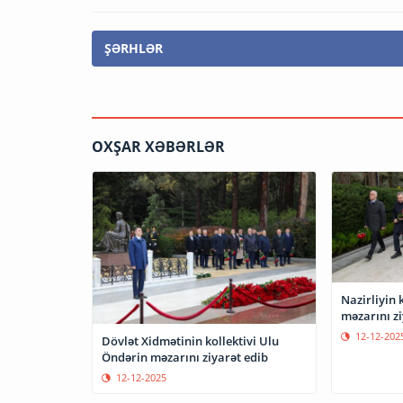
ŞƏRHLƏR
OXŞAR XƏBƏRLƏR
Nazirliyin 
məzarını zi
12-12-202
Dövlət Xidmətinin kollektivi Ulu
Öndərin məzarını ziyarət edib
12-12-2025