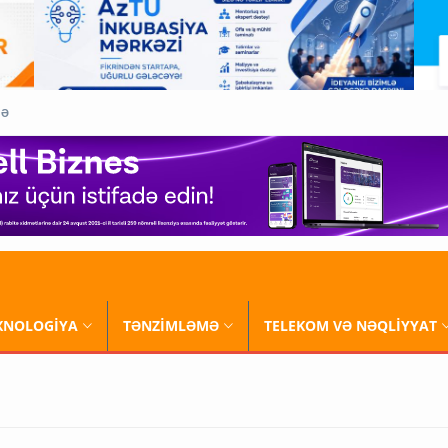
QƏ
XNOLOGİYA
TƏNZİMLƏMƏ
TELEKOM VƏ NƏQLİYYAT