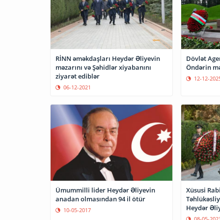
RİNN əməkdaşları Heydər Əliyevin
Dövlət Age
məzarını və Şəhidlər xiyabanını
Öndərin mə
ziyarət ediblər
12-12-202
06-12-2021
Xüsusi Rab
Ümummilli lider Heydər Əliyevin
Təhlükəsli
anadan olmasından 94 il ötür
Heydər Əliy
10-05-2017
08-05-202