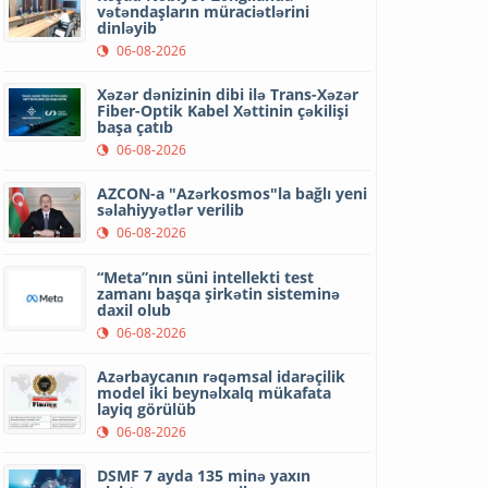
vətəndaşların müraciətlərini
dinləyib
06-08-2026
Xəzər dənizinin dibi ilə Trans-Xəzər
Fiber-Optik Kabel Xəttinin çəkilişi
başa çatıb
06-08-2026
AZCON-a "Azərkosmos"la bağlı yeni
səlahiyyətlər verilib
06-08-2026
“Meta”nın süni intellekti test
zamanı başqa şirkətin sisteminə
daxil olub
06-08-2026
Azərbaycanın rəqəmsal idarəçilik
model iki beynəlxalq mükafata
layiq görülüb
06-08-2026
DSMF 7 ayda 135 minə yaxın