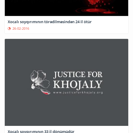
Xocalı soyqırımının törədilməsindən 24 il ötür
26-02-2016
Xocalı soyqırımının 33 il dönümüdür