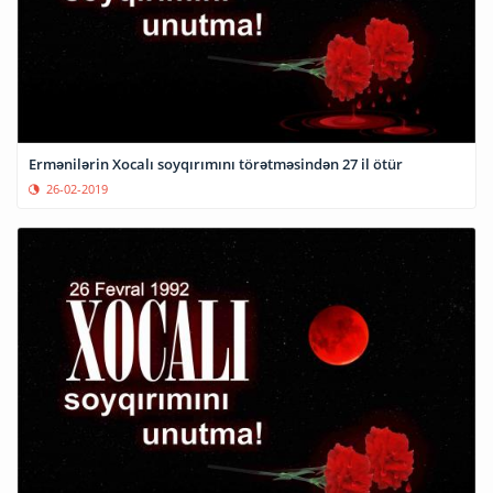
Ermənilərin Xocalı soyqırımını törətməsindən 27 il ötür
26-02-2019