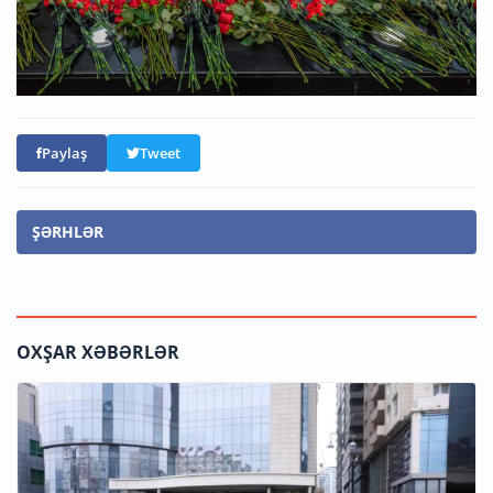
Paylaş
Tweet
ŞƏRHLƏR
OXŞAR XƏBƏRLƏR