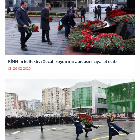
RİNN-in kollektivi Xocalı soyqırımı abidəsini ziyarət edib
26-02-2025