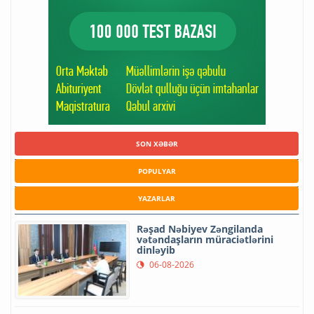
SON XƏBƏR
POPULYAR
YAZARLAR
Rəşad Nəbiyev Zəngilanda
vətəndaşların müraciətlərini
dinləyib
06-08-2026