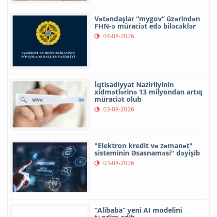
Vətəndaşlar “mygov” üzərindən
FHN-ə müraciət edə biləcəklər
04-08-2026
İqtisadiyyat Nazirliyinin
xidmətlərinə 13 milyondan artıq
müraciət olub
03-08-2026
"Elektron kredit və zəmanət"
sisteminin Əsasnaməsi" dəyişib
03-08-2026
“Alibaba” yeni AI modelini