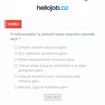
SORĞU
İT mütəxəssislər iş yerlərini hansı meyarlar əsasında
seçir ?
Şirkətin yüksək statusuna görə
İşin, layihənin xarakterinə görə
Əmək müqaviləsinin olmasına görə
Yüksək əmək haqqına, mükafatlara və digər
güzəştlərə görə
Gələcək karyerası üçün əhəmiyyət kəsb
etdiyinə görə
Maraqlı, işgüzar kollektivə görə