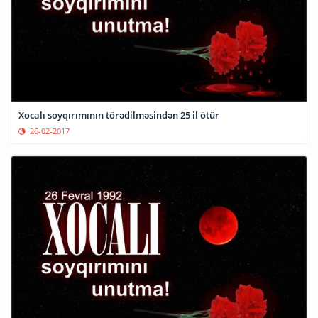
Xocalı soyqırımının törədilməsindən 25 il ötür
26-02-2017