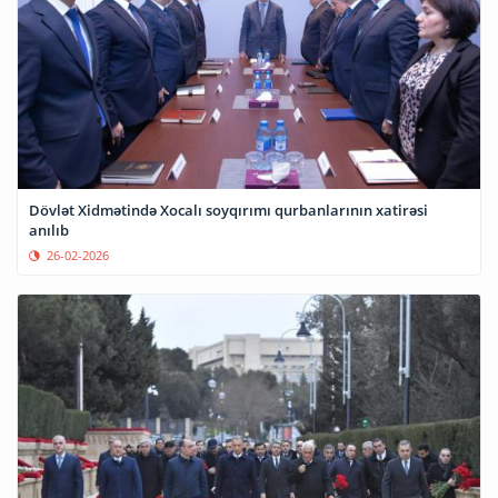
Dövlət Xidmətində Xocalı soyqırımı qurbanlarının xatirəsi
anılıb
26-02-2026