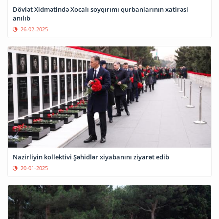
Dövlət Xidmətində Xocalı soyqırımı qurbanlarının xatirəsi
anılıb
26-02-2025
Nazirliyin kollektivi Şəhidlər xiyabanını ziyarət edib
20-01-2025