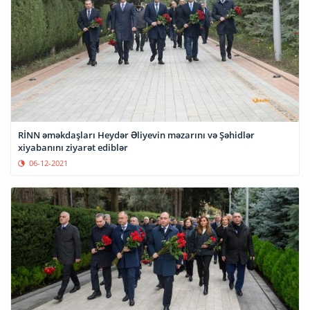
RİNN əməkdaşları Heydər Əliyevin məzarını və Şəhidlər
xiyabanını ziyarət ediblər
06-12-2021