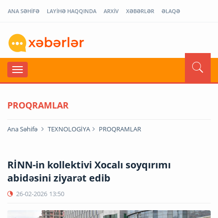
ANA SƏHİFƏ
LAYİHƏ HAQQINDA
ARXİV
XƏBƏRLƏR
ƏLAQƏ
PROQRAMLAR
Ana Səhifə
TEXNOLOGİYA
PROQRAMLAR
RİNN-in kollektivi Xocalı soyqırımı
abidəsini ziyarət edib
26-02-2026
13:50