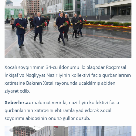
Xocalı soyqırımının 34-cü ildönümü ilə əlaqədar Rəqəmsal
İnkişaf və Nəqliyyat Nazirliyinin kollektivi faciə qurbanlarının
xatirəsinə Bakının Xətai rayonunda ucaldılmış abidəni
ziyarət edib.
Xeberler.az
məlumat verir ki, nazirliyin kollektivi faciə
qurbanlarının xatirəsini ehtiramla yad edərək Xocalı
soyqırımı abidəsinin önünə güllər düzüb.