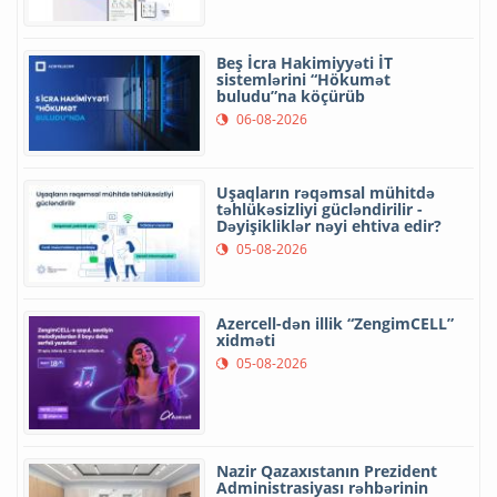
Beş İcra Hakimiyyəti İT
sistemlərini “Hökumət
buludu”na köçürüb
06-08-2026
Uşaqların rəqəmsal mühitdə
təhlükəsizliyi gücləndirilir -
Dəyişikliklər nəyi ehtiva edir?
05-08-2026
Azercell-dən illik “ZengimCELL”
xidməti
05-08-2026
Nazir Qazaxıstanın Prezident
Administrasiyası rəhbərinin