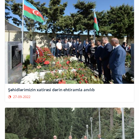
Şəhidlərimizin xatirəsi dərin ehtiramla anılıb
27-09-2022