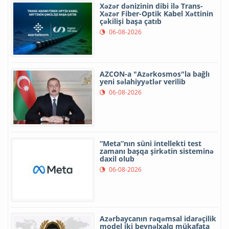
Xəzər dənizinin dibi ilə Trans-
Xəzər Fiber-Optik Kabel Xəttinin
çəkilişi başa çatıb
06-08-2026
AZCON-a "Azərkosmos"la bağlı
yeni səlahiyyətlər verilib
06-08-2026
“Meta”nın süni intellekti test
zamanı başqa şirkətin sisteminə
daxil olub
06-08-2026
Azərbaycanın rəqəmsal idarəçilik
model iki beynəlxalq mükafata