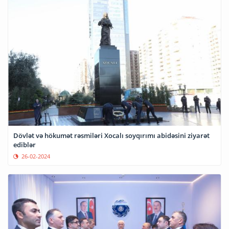
Dövlət və hökumət rəsmiləri Xocalı soyqırımı abidəsini ziyarət
ediblər
26-02-2024