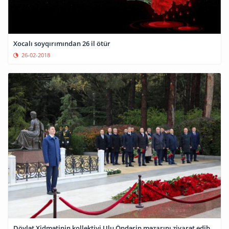
Xocalı soyqırımından 26 il ötür
26-02-2018
Dövlət Xidmətinin kollektivi Ulu Öndərin məzarını ziyarət edib