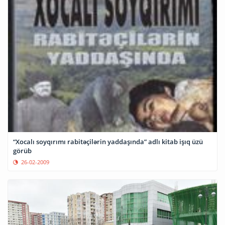
“Xocalı soyqırımı rabitəçilərin yaddaşında” adlı kitab işıq üzü
görüb
26-02-2009