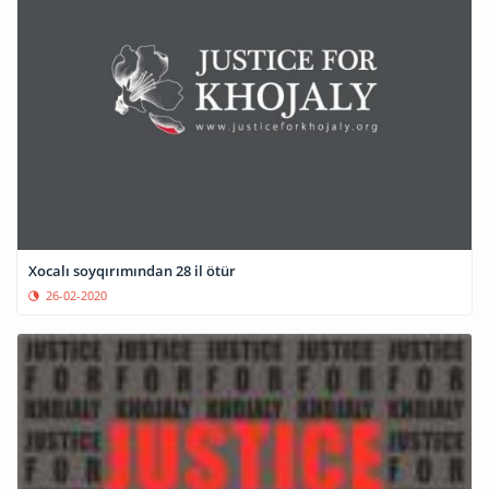
Xocalı soyqırımından 28 il ötür
26-02-2020