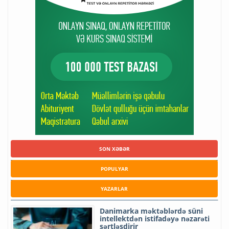
SON XƏBƏR
POPULYAR
YAZARLAR
Danimarka məktəblərdə süni
intellektdən istifadəyə nəzarəti
sərtləşdirir