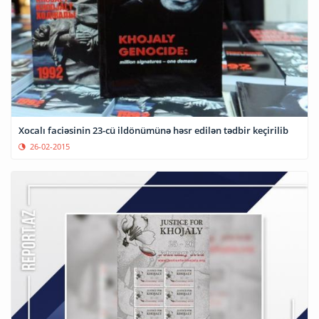
Xocalı faciəsinin 23-cü ildönümünə həsr edilən tədbir keçirilib
26-02-2015