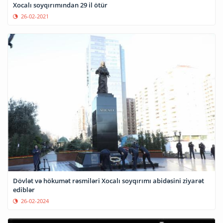
Xocalı soyqırımından 29 il ötür
26-02-2021
Dövlət və hökumət rəsmiləri Xocalı soyqırımı abidəsini ziyarət
ediblər
26-02-2024