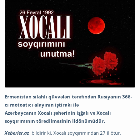
Ermənistan silahlı qüvvələri tərəfindən Rusiyanın 366-
cı motoatıcı alayının iştirakı ilə
Azərbaycanın Xocalı şəhərinin işğalı və Xocalı
soyqırımının törədilməsinin ildönümüdür.
Xeberler.az
bildirir ki, Xocalı soyqırımından 27 il ötür.