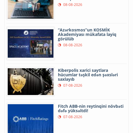
08-08-2026
“Azərkosmos”un KOSMİK
Akademiyası mükafata layiq
görülüb
08-08-2026
Kiberpolis xarici saytlara
hücumlar təşkil edən şəxsləri
saxlayıb
07-08-2026
Fitch ABB-nin reytinqini növbəti
dəfə yüksəltdi!
07-08-2026