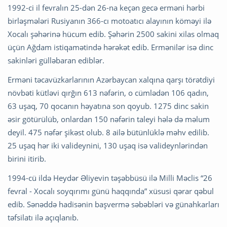
1992-ci il fevralın 25-dən 26-na keçən gecə erməni hərbi
birləşmələri Rusiyanın 366-cı motoatıcı alayının köməyi ilə
Xocalı şəhərinə hücum edib. Şəhərin 2500 sakini xilas olmaq
üçün Ağdam istiqamətində hərəkət edib. Ermənilər isə dinc
sakinləri gülləbaran ediblər.
Erməni təcavüzkarlarının Azərbaycan xalqına qarşı törətdiyi
növbəti kütləvi qırğın 613 nəfərin, o cümlədən 106 qadın,
63 uşaq, 70 qocanın həyatına son qoyub. 1275 dinc sakin
əsir götürülüb, onlardan 150 nəfərin taleyi hələ də məlum
deyil. 475 nəfər şikəst olub. 8 ailə bütünlüklə məhv edilib.
25 uşaq hər iki valideynini, 130 uşaq isə valideynlərindən
birini itirib.
1994-cü ildə Heydər Əliyevin təşəbbüsü ilə Milli Məclis “26
fevral - Xocalı soyqırımı günü haqqında” xüsusi qərar qəbul
edib. Sənəddə hadisənin başvermə səbəbləri və günahkarları
təfsilatı ilə açıqlanıb.