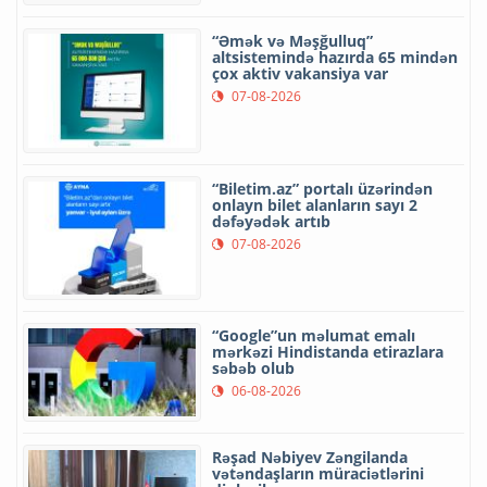
“Əmək və Məşğulluq”
altsistemində hazırda 65 mindən
çox aktiv vakansiya var
07-08-2026
“Biletim.az” portalı üzərindən
onlayn bilet alanların sayı 2
dəfəyədək artıb
07-08-2026
“Google”un məlumat emalı
mərkəzi Hindistanda etirazlara
səbəb olub
06-08-2026
Rəşad Nəbiyev Zəngilanda
vətəndaşların müraciətlərini