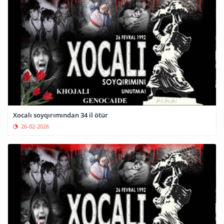
Xocalı soyqırımından 34 il ötür
26-02-2026