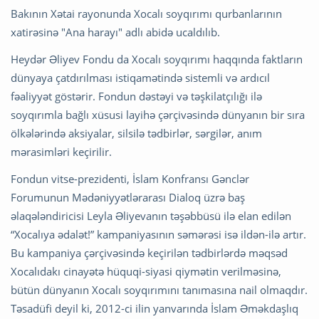
Bakının Xətai rayonunda Xocalı soyqırımı qurbanlarının
xatirəsinə "Ana harayı" adlı abidə ucaldılıb.
Heydər Əliyev Fondu da Xocalı soyqırımı haqqında faktların
dünyaya çatdırılması istiqamətində sistemli və ardıcıl
fəaliyyət göstərir. Fondun dəstəyi və təşkilatçılığı ilə
soyqırımla bağlı xüsusi layihə çərçivəsində dünyanın bir sıra
ölkələrində aksiyalar, silsilə tədbirlər, sərgilər, anım
mərasimləri keçirilir.
Fondun vitse-prezidenti, İslam Konfransı Gənclər
Forumunun Mədəniyyətlərarası Dialoq üzrə baş
əlaqələndiricisi Leyla Əliyevanın təşəbbüsü ilə elan edilən
“Xocalıya ədalət!” kampaniyasının səmərəsi isə ildən-ilə artır.
Bu kampaniya çərçivəsində keçirilən tədbirlərdə məqsəd
Xocalıdakı cinayətə hüquqi-siyasi qiymətin verilməsinə,
bütün dünyanın Xocalı soyqırımını tanımasına nail olmaqdır.
Təsadüfi deyil ki, 2012-ci ilin yanvarında İslam Əməkdaşlıq