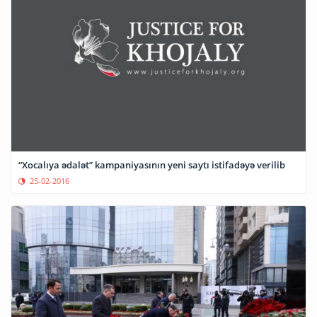
“Xocalıya ədalət” kampaniyasının yeni saytı istifadəyə verilib
25-02-2016