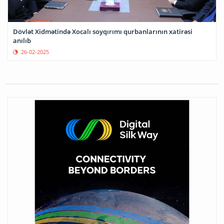
Dövlət Xidmətində Xocalı soyqırımı qurbanlarının xatirəsi
anılıb
26-02-2025