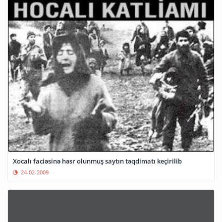
Xocalı faciəsinə həsr olunmuş saytın təqdimatı keçirilib
24-02-2009