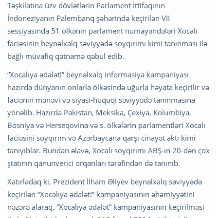
Təşkilatına üzv dövlətlərin Parlament İttifaqının
İndoneziyanın Palembanq şəhərində keçirilən VII
sessiyasında 51 ölkənin parlament nümayəndələri Xocalı
faciəsinin beynəlxalq səviyyədə soyqırımı kimi tanınması ilə
bağlı müvafiq qətnamə qəbul edib.
“Xocalıya ədalət!” beynəlxalq informasiya kampaniyası
hazırda dünyanın onlarla ölkəsində uğurla həyata keçirilir və
faciənin mənəvi və siyasi-hüquqi səviyyədə tanınmasına
yönəlib. Hazırda Pakistan, Meksika, Çexiya, Kolumbiya,
Bosniya və Herseqovina və s. ölkələrin parlamentləri Xocalı
faciəsini soyqırım və Azərbaycana qarşı cinayət aktı kimi
tanıyıblar. Bundan əlavə, Xocalı soyqırımı ABŞ-ın 20-dən çox
ştatının qanunverici orqanları tərəfindən də tanınıb.
Xatırladaq ki, Prezident İlham Əliyev beynəlxalq səviyyədə
keçirilən “Xocalıya ədalət!” kampaniyasının əhəmiyyətini
nəzərə alaraq, “Xocalıya ədalət” kampaniyasının keçirilməsi