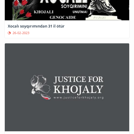
Xocalı soyqırımından 31 il ötür
26-02-2023