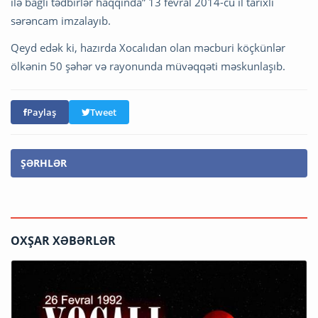
ilə bağlı tədbirlər haqqında” 13 fevral 2014-cü il tarixli
sərəncam imzalayıb.
Qeyd edək ki, hazırda Xocalıdan olan məcburi köçkünlər
ölkənin 50 şəhər və rayonunda müvəqqəti məskunlaşıb.
Paylaş
Tweet
ŞƏRHLƏR
OXŞAR XƏBƏRLƏR