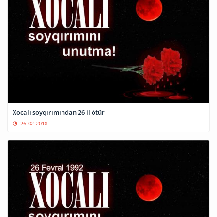
Xocalı soyqırımından 26 il ötür
26-02-2018