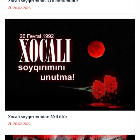
Xocalı soyqırımının 33 il dönümüdür
26-02-2025
Xocalı soyqırımından 30 il ötür
26-02-2022