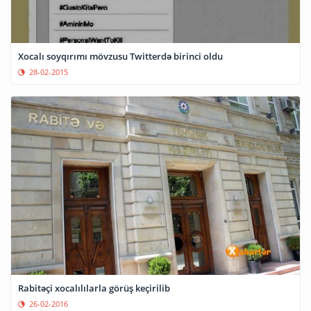
Xocalı soyqırımı mövzusu Twitterdə birinci oldu
28-02-2015
Rabitəçi xocalılılarla görüş keçirilib
26-02-2016