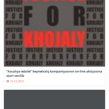
“Xocalıya ədalət” beynəlxalq kampaniyasının on-line aksiyasına
start verilib
15-12-2010