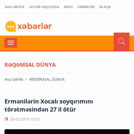
ANA SƏHİFƏ
LAYİHƏ HAQQINDA
ARXİV
XƏBƏRLƏR
ƏLAQƏ
RƏQƏMSAL DÜNYA
Ana Səhifə
RƏQƏMSAL DÜNYA
Ermənilərin Xocalı soyqırımını
törətməsindən 27 il ötür
26-02-2019
10:10