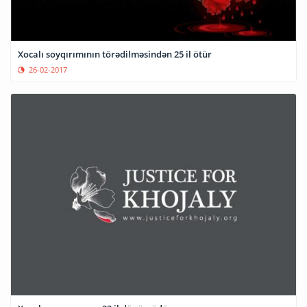
Xocalı soyqırımının törədilməsindən 25 il ötür
26-02-2017