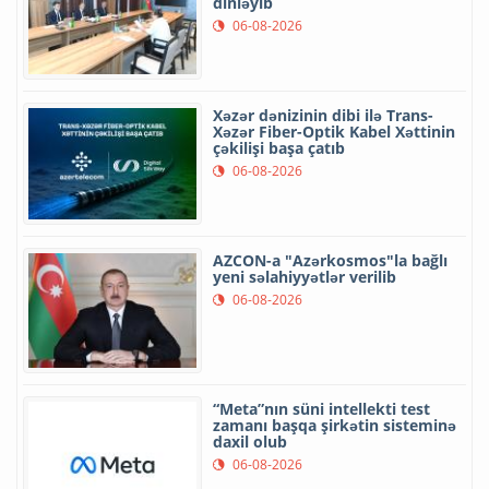
dinləyib
06-08-2026
Xəzər dənizinin dibi ilə Trans-
Xəzər Fiber-Optik Kabel Xəttinin
çəkilişi başa çatıb
06-08-2026
AZCON-a "Azərkosmos"la bağlı
yeni səlahiyyətlər verilib
06-08-2026
“Meta”nın süni intellekti test
zamanı başqa şirkətin sisteminə
daxil olub
06-08-2026