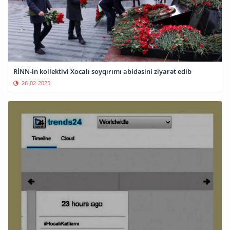
RİNN-in kollektivi Xocalı soyqırımı abidəsini ziyarət edib
26-02-2025