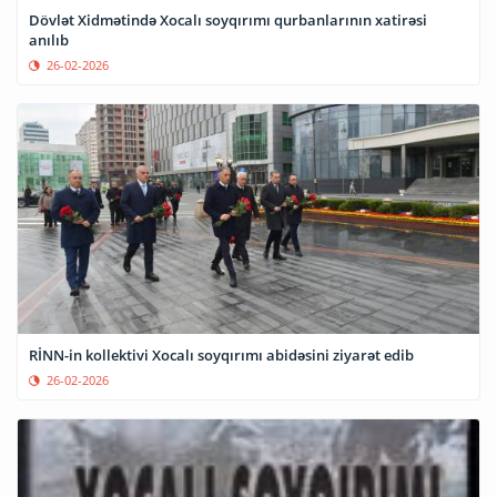
Dövlət Xidmətində Xocalı soyqırımı qurbanlarının xatirəsi
anılıb
26-02-2026
RİNN-in kollektivi Xocalı soyqırımı abidəsini ziyarət edib
26-02-2026