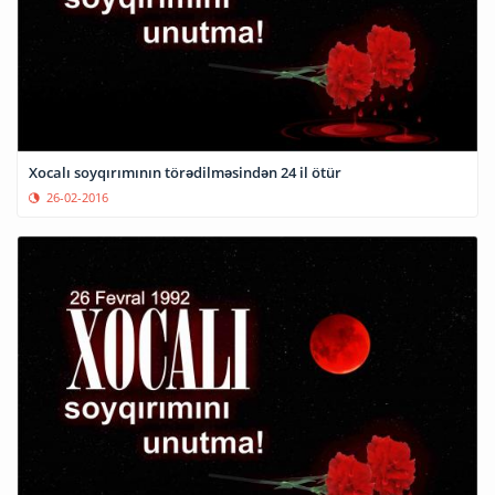
Xocalı soyqırımının törədilməsindən 24 il ötür
26-02-2016