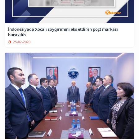
İndoneziyada Xocalı soyqırımını əks etdirən poçt markası
buraxılıb
25-02-2020