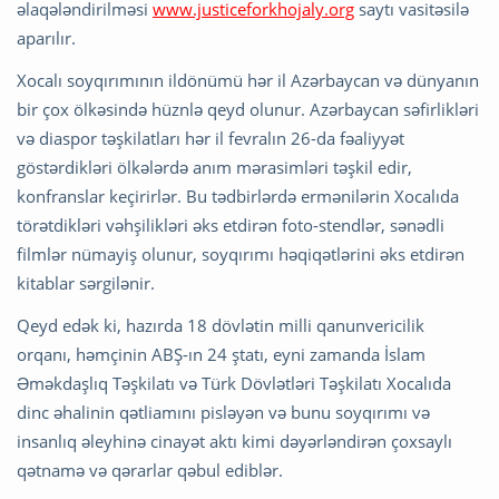
əlaqələndirilməsi
www.justiceforkhojaly.org
saytı vasitəsilə
aparılır.
Xocalı soyqırımının ildönümü hər il Azərbaycan və dünyanın
bir çox ölkəsində hüznlə qeyd olunur. Azərbaycan səfirlikləri
və diaspor təşkilatları hər il fevralın 26-da fəaliyyət
göstərdikləri ölkələrdə anım mərasimləri təşkil edir,
konfranslar keçirirlər. Bu tədbirlərdə ermənilərin Xocalıda
törətdikləri vəhşilikləri əks etdirən foto-stendlər, sənədli
filmlər nümayiş olunur, soyqırımı həqiqətlərini əks etdirən
kitablar sərgilənir.
Qeyd edək ki, hazırda 18 dövlətin milli qanunvericilik
orqanı, həmçinin ABŞ-ın 24 ştatı, eyni zamanda İslam
Əməkdaşlıq Təşkilatı və Türk Dövlətləri Təşkilatı Xocalıda
dinc əhalinin qətliamını pisləyən və bunu soyqırımı və
insanlıq əleyhinə cinayət aktı kimi dəyərləndirən çoxsaylı
qətnamə və qərarlar qəbul ediblər.