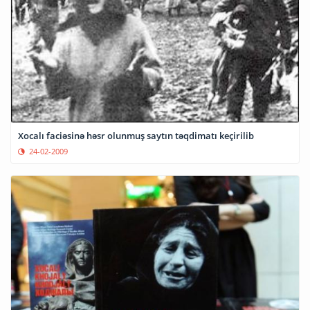
Xocalı faciəsinə həsr olunmuş saytın təqdimatı keçirilib
24-02-2009