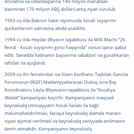
dövlətinə və vətəndaşlarına 140 milyon manatdan
(təxminən 170 milyon ABŞ dolları) artıq ziyan vurulub.
1993-cü ildə Bakının Xətai rayonunda Xocalı soyqırımı
qurbanlarının xatirəsinə abidə ucaldılıb.
1994-cü ildə Heydər Əliyevin təşəbbüsü ilə Milli Məclis “26
fevral - Xocalı soyqırımı günü haqqında” xüsusi qərar qəbul
edib. Sənəddə hadisənin başvermə səbəbləri və günahkarları
təfsilatı ilə açıqlanıb.
2009-cu ilin fevralından isə İslam Konfransı Təşkilatı Gənclər
Forumunun (İKGF) Mədəniyyətlərarası Dialoq üzrə Baş
Koordinatoru Leyla Əliyevanın təşəbbüsü ilə “Xocalıya
Ədalət” kampaniyası keçirilir. Kampaniyanın məqsədi
beynəlxalq ictimaiyyətin Xocalı faciəsi ilə bağlı
məlumatlandırılması, faciəyə beynəlxalq aləmdə mənəvi-
siyasi qiymət verilməsi və beynəlxalq səviyyədə anılmasını
təmin etməkdir. Kampaniyanın beynəlxalq