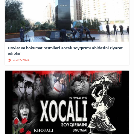
Dövlət və hökumət rəsmiləri Xocalı soyqırımı abidəsini ziyarət
ediblər
26-02-2024