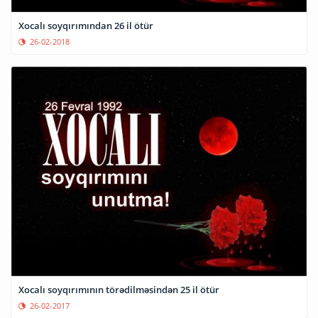
Xocalı soyqırımından 26 il ötür
26-02-2018
Xocalı soyqırımının törədilməsindən 25 il ötür
26-02-2017