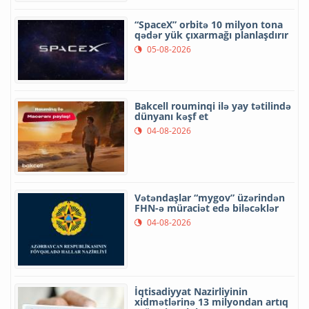
“SpaceX” orbitə 10 milyon tona
qədər yük çıxarmağı planlaşdırır
05-08-2026
Bakcell rouminqi ilə yay tətilində
dünyanı kəşf et
04-08-2026
Vətəndaşlar “mygov” üzərindən
FHN-ə müraciət edə biləcəklər
04-08-2026
İqtisadiyyat Nazirliyinin
xidmətlərinə 13 milyondan artıq