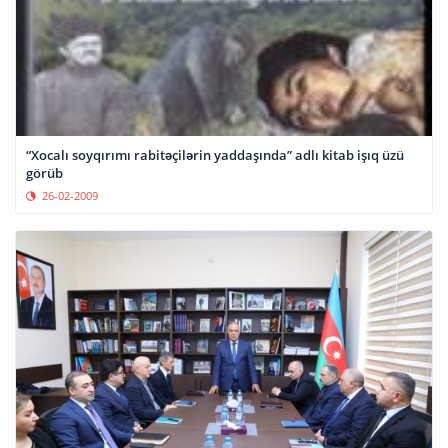
“Xocalı soyqırımı rabitəçilərin yaddaşında” adlı kitab işıq üzü
görüb
26-02-2009