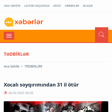
ANA SƏHİFƏ
LAYİHƏ HAQQINDA
ARXİV
XƏBƏRLƏR
ƏLAQƏ
TƏDBİRLƏR
Ana Səhifə
TƏDBİRLƏR
Xocalı soyqırımından 31 il ötür
26-02-2023
00:28