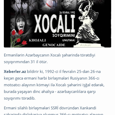
Ermənilərin Azərbaycanın Xocalı şəhərində törətdiyi
soyqırımından 31 il ötür.
Xeberler.az
bildirir ki, 1992-ci il fevralın 25-dən 26-na
keçən gecə erməni hərbi birləşmələri Rusiyanın 366-cı
motoatıcı alayının köməyi ilə Xocalı şəhərini işğal edərək,
burada yaşayan dinc əhaliyə - azərbaycanlılara qarşı
soyqırımı törədib.
Erməni silahlı birləşmələri SSRİ dövründən Xankəndi
şəhərində dislokasiya olunmuş 366-cı motoatıcı alayının