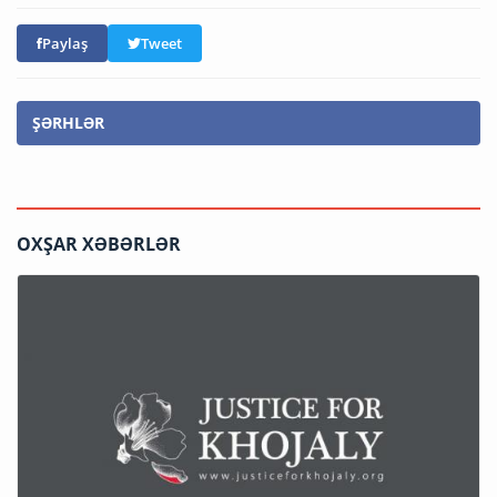
Paylaş
Tweet
ŞƏRHLƏR
OXŞAR XƏBƏRLƏR