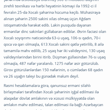
zirehli texnikası və hərbi heyətinin köməyi ilə 1992-ci il
fevralın 25-də Xocalı şəhərinə hücuma keçib. Mühasirəyə
alınan şəhərin 2500 sakini xilas olmaq üçün Ağdam
istiqamətində hərəkət edib. Lakin pusquda dayanan
ermənilər dinc sakinləri gülləbaran ediblər. Əsrin faciəsi olan
Xocalı soyqırımı nəticəsində 63-ü uşaq, 106-sı qadın, 70-i
qoca və qarı olmaqla, 613 Xocalı sakini qətlə yetirilib, 8 ailə
tamamilə məhv edilib, 25 uşaq hər iki valideynini, 130 uşaq
valideynlərindən birini itirib. Düşmən gülləsindən 76-sı uşaq
olmaqla, 487 nəfər yaralanıb. 1275 nəfər əsir götürülüb.
Girov götürülənlərdən 150 nəfərinin, o cümlədən 68 qadın
və 26 uşağın taleyi bu günədək məlum deyil.
Rəsmi hesablamalara görə, qanunsuz erməni silahlı
birləşmələri tərəfindən Xocalı şəhərinin işğal edilməsi ilə
əlaqədar dövlət əmlakının və xüsusi mülkiyyətdə olan
əmlakın məhv edilməsi, talan edilməsi ilə bağlı Azərbaycan