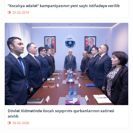
“Xocalıya ədalət” kampaniyasının yeni saytı istifadəyə verilib
25-02-2016
Dövlət Xidmətində Xocalı soyqırımı qurbanlarının xatirəsi
anılıb
26-02-2026