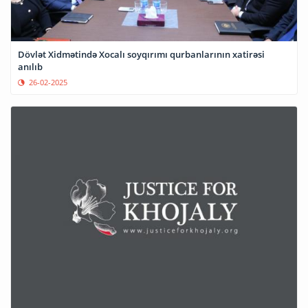
Dövlət Xidmətində Xocalı soyqırımı qurbanlarının xatirəsi
anılıb
26-02-2025