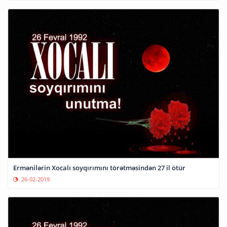
Ermənilərin Xocalı soyqırımını törətməsindən 27 il ötür
26-02-2019