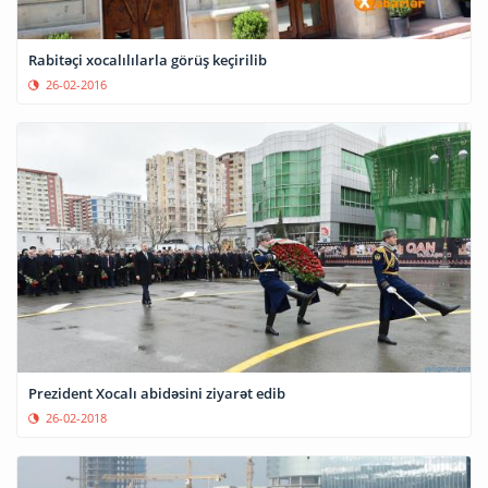
Rabitəçi xocalılılarla görüş keçirilib
26-02-2016
Prezident Xocalı abidəsini ziyarət edib
26-02-2018