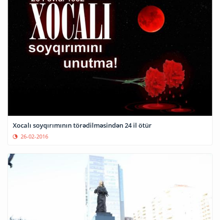
Xocalı soyqırımının törədilməsindən 24 il ötür
26-02-2016