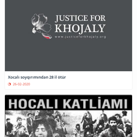
Xocalı soyqırımından 28 il ötür
26-02-2020