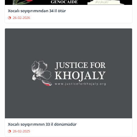
Xocalı soyqırımından 34 il ötür
26-02-2026
Xocalı soyqırımının 33 il dönümüdür
26-02-2025