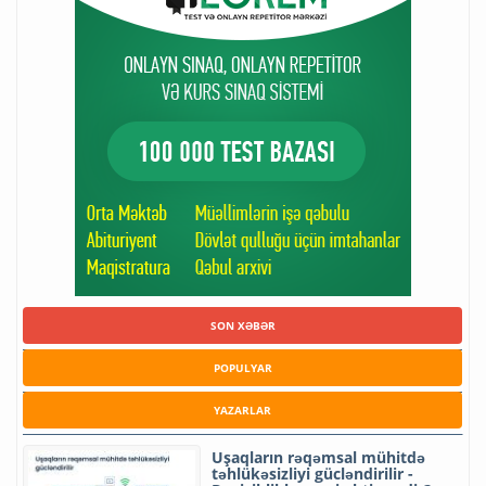
SON XƏBƏR
POPULYAR
YAZARLAR
Uşaqların rəqəmsal mühitdə
təhlükəsizliyi gücləndirilir -