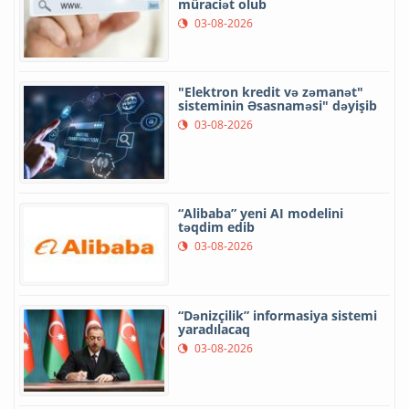
müraciət olub
03-08-2026
"Elektron kredit və zəmanət"
sisteminin Əsasnaməsi" dəyişib
03-08-2026
“Alibaba” yeni AI modelini
təqdim edib
03-08-2026
“Dənizçilik” informasiya sistemi
yaradılacaq
03-08-2026