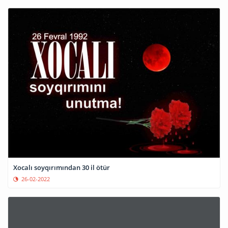
Xocalı soyqırımından 30 il ötür
26-02-2022