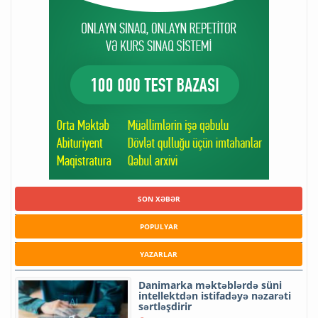
SON XƏBƏR
POPULYAR
YAZARLAR
Danimarka məktəblərdə süni
intellektdən istifadəyə nəzarəti
sərtləşdirir