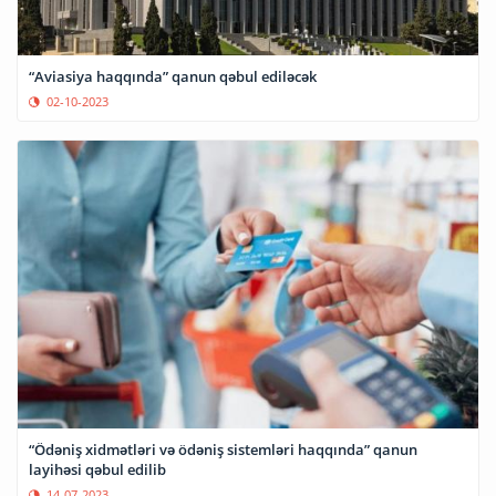
“Aviasiya haqqında” qanun qəbul ediləcək
02-10-2023
“Ödəniş xidmətləri və ödəniş sistemləri haqqında” qanun
layihəsi qəbul edilib
14-07-2023