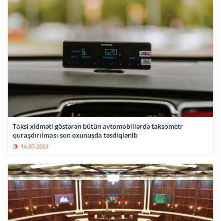
Taksi xidməti göstərən bütün avtomobillərdə taksometr
quraşdırılması son oxunuşda təsdiqlənib
14-07-2023