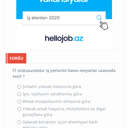
SORĞU
İT mütəxəssislər iş yerlərini hansı meyarlar əsasında
seçir ?
Şirkətin yüksək statusuna görə
İşin, layihənin xarakterinə görə
Əmək müqaviləsinin olmasına görə
Yüksək əmək haqqına, mükafatlara və digər
güzəştlərə görə
Gələcək karyerası üçün əhəmiyyət kəsb
etdiyinə görə