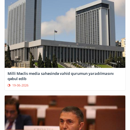
Milli Məclis media sahəsində vahid qurumun yaradılmasını
qəbul edib
19-06-2026