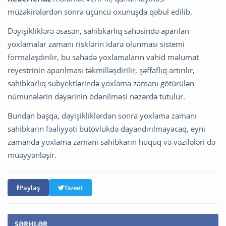
müzakirələrdən sonra üçüncü oxunuşda qəbul edilib.
Dəyişikliklərə əsasən, sahibkarlıq sahəsində aparılan
yoxlamalar zamanı risklərin idarə olunması sistemi
formalaşdırılır, bu sahədə yoxlamaların vahid məlumat
reyestrinin aparılması təkmilləşdirilir, şəffaflıq artırılır,
sahibkarlıq subyektlərində yoxlama zamanı götürülən
nümunələrin dəyərinin ödənilməsi nəzərdə tutulur.
Bundan başqa, dəyişikliklərdən sonra yoxlama zamanı
sahibkarın fəaliyyəti bütövlükdə dayandırılmayacaq, eyni
zamanda yoxlama zamanı sahibkarın hüquq və vəzifələri də
müəyyənləşir.
Paylaş
Tweet
ŞƏRHLƏR