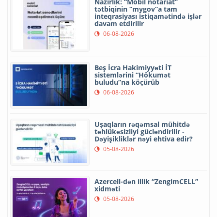
Nazirlik: “Mobil notariat”
tətbiqinin “mygov”a tam
inteqrasiyası istiqamətində işlər
davam etdirilir
06-08-2026
Beş İcra Hakimiyyəti İT
sistemlərini “Hökumət
buludu”na köçürüb
06-08-2026
Uşaqların rəqəmsal mühitdə
təhlükəsizliyi gücləndirilir -
Dəyişikliklər nəyi ehtiva edir?
05-08-2026
Azercell-dən illik “ZengimCELL”
xidməti
05-08-2026