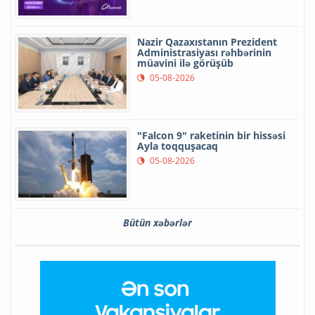
Nazir Qazaxıstanın Prezident
Administrasiyası rəhbərinin
müavini ilə görüşüb
05-08-2026
"Falcon 9" raketinin bir hissəsi
Ayla toqquşacaq
05-08-2026
Bütün xəbərlər