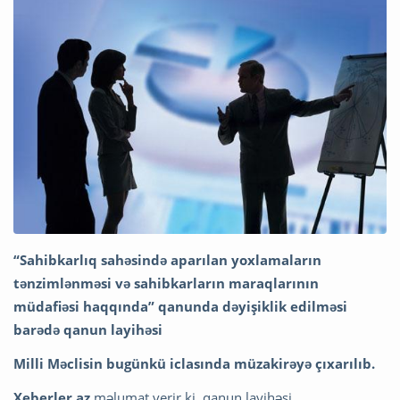
“Sahibkarlıq sahəsində aparılan yoxlamaların
tənzimlənməsi və sahibkarların maraqlarının
müdafiəsi haqqında” qanunda dəyişiklik edilməsi
barədə qanun layihəsi
Milli Məclisin bugünkü iclasında müzakirəyə çıxarılıb.
Xeberler.az
məlumat verir ki, qanun layihəsi