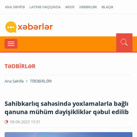
ANA SƏHİFƏ
LAYİHƏ HAQQINDA
ARXİV
XƏBƏRLƏR
ƏLAQƏ
TƏDBİRLƏR
Ana Səhifə
TƏDBİRLƏR
Sahibkarlıq sahəsində yoxlamalarla bağlı
qanuna mühüm dəyişikliklər qəbul edilib
09-06-2023
15:31