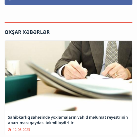
OXŞAR XƏBƏRLƏR
Sahibkarlıq sahəsində yoxlamaların vahid məlumat reyestrinin
aparılması qaydası təkmilləşdirilir
12-05-2023