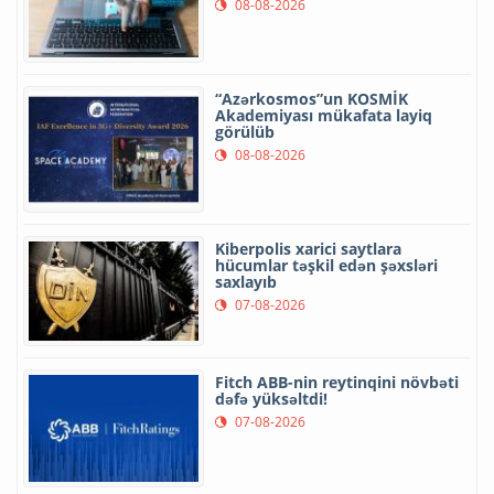
08-08-2026
“Azərkosmos”un KOSMİK
Akademiyası mükafata layiq
görülüb
08-08-2026
Kiberpolis xarici saytlara
hücumlar təşkil edən şəxsləri
saxlayıb
07-08-2026
Fitch ABB-nin reytinqini növbəti
dəfə yüksəltdi!
07-08-2026