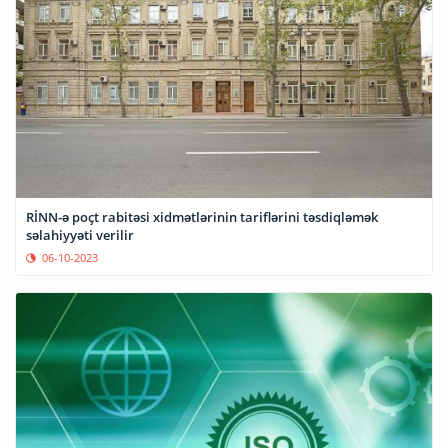
RİNN-ə poçt rabitəsi xidmətlərinin tariflərini təsdiqləmək
səlahiyyəti verilir
06-10-2023