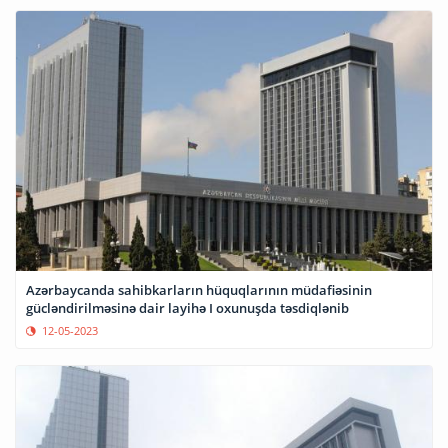
Azərbaycanda sahibkarların hüquqlarının müdafiəsinin
gücləndirilməsinə dair layihə I oxunuşda təsdiqlənib
12-05-2023