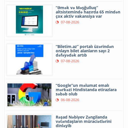
“Əmək və Məşğulluq”
altsistemində hazırda 65 mindən
çox aktiv vakansiya var
07-08-2026
“Biletim.az” portalı üzərindən
onlayn bilet alanların sayı 2
dəfəyədək artıb
07-08-2026
“Google”un məlumat emalı
mərkəzi Hindistanda etirazlara
səbəb olub
06-08-2026
Rəşad Nəbiyev Zəngilanda
vətəndaşların müraciətlərini
dinləyib