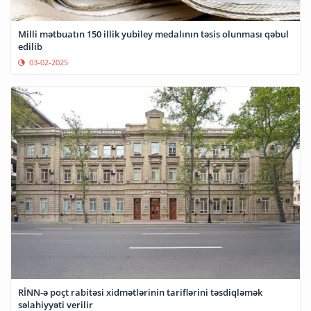
Milli mətbuatın 150 illik yubiley medalının təsis olunması qəbul
edilib
03-02-2025
RİNN-ə poçt rabitəsi xidmətlərinin tariflərini təsdiqləmək
səlahiyyəti verilir