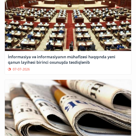
İnformasiya və informasiyanın mühafizəsi haqqında yeni
qanun layihəsi birinci oxunuşda təsdiqlənib
07-07-2026