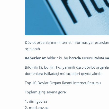
Dövlət orqanlarının internet informasiya resurslarınd
açıqlanıb
Xeberler.az
bildirir ki, bu barədə Xüsusi Rabitə 
Bildirilir ki, bu ilin 1-ci yarımili üzrə dövlət orqa
domenlərə istifadəçi müraciətləri qeydə alınıb:
Top 10 Dövlət Orqanı Rəsmi İnternet Resursu
Toplam giriş sayına görə:
1. dim.gov.az
2. mod.gov.az