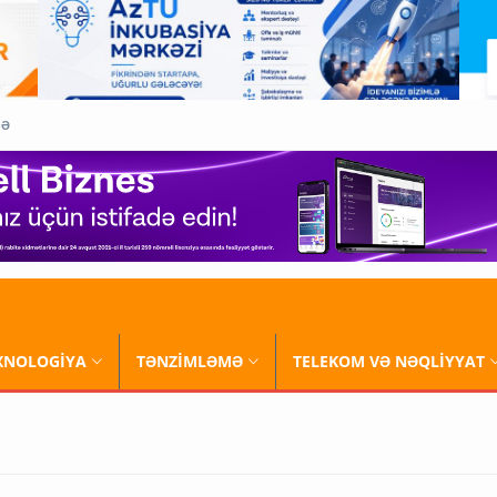
QƏ
XNOLOGİYA
TƏNZİMLƏMƏ
TELEKOM VƏ NƏQLİYYAT