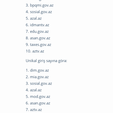
3. bpqmi.gov.az
4. sosial.gov.az
5. azal.az
6. idmantv.az
7. edu.gov.az
8. asan.gov.az
9. taxes.gov.az
10. aztv.az
Unikal giriş sayına görə:
1. dim.gov.az
2. mia.gov.az
3. sosial.gov.az
4. azal.az
5. mod.gov.az
6. asan.gov.az
7. aztv.az