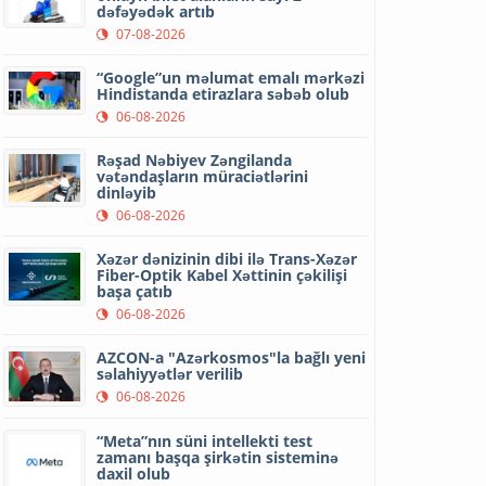
dəfəyədək artıb
07-08-2026
“Google”un məlumat emalı mərkəzi
Hindistanda etirazlara səbəb olub
06-08-2026
Rəşad Nəbiyev Zəngilanda
vətəndaşların müraciətlərini
dinləyib
06-08-2026
Xəzər dənizinin dibi ilə Trans-Xəzər
Fiber-Optik Kabel Xəttinin çəkilişi
başa çatıb
06-08-2026
AZCON-a "Azərkosmos"la bağlı yeni
səlahiyyətlər verilib
06-08-2026
“Meta”nın süni intellekti test
zamanı başqa şirkətin sisteminə
daxil olub