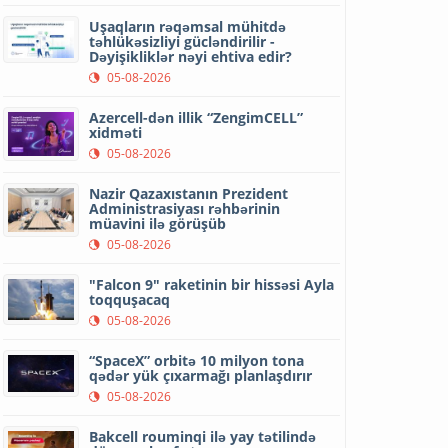
Uşaqların rəqəmsal mühitdə
təhlükəsizliyi gücləndirilir -
Dəyişikliklər nəyi ehtiva edir?
05-08-2026
Azercell-dən illik “ZengimCELL”
xidməti
05-08-2026
Nazir Qazaxıstanın Prezident
Administrasiyası rəhbərinin
müavini ilə görüşüb
05-08-2026
"Falcon 9" raketinin bir hissəsi Ayla
toqquşacaq
05-08-2026
“SpaceX” orbitə 10 milyon tona
qədər yük çıxarmağı planlaşdırır
05-08-2026
Bakcell rouminqi ilə yay tətilində