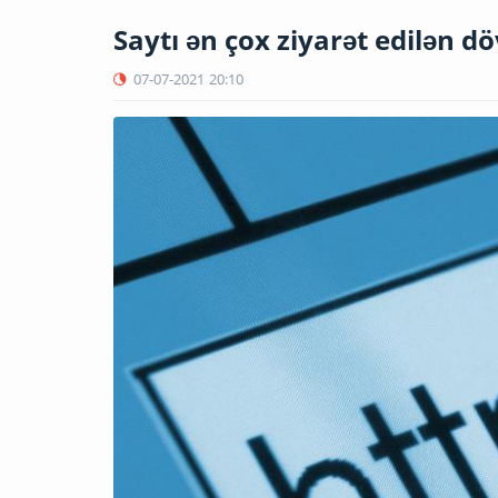
Saytı ən çox ziyarət edilən dö
07-07-2021
20:10