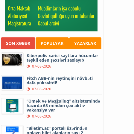
SON XƏBƏR
POPULYAR
YAZARLAR
Kiberpolis xarici saytlara hücumlar
təşkil edən şəxsləri saxlayıb
07-08-2026
Fitch ABB-nin reytinqini növbəti
dəfə yüksəltdi!
07-08-2026
“Əmək və Məşğulluq” altsistemində
hazırda 65 mindən çox aktiv
vakansiya var
07-08-2026
“Biletim.az” portalı üzərindən
onlayn bilet alanların sayı 2