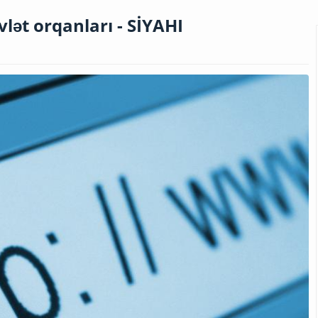
vlət orqanları - SİYAHI