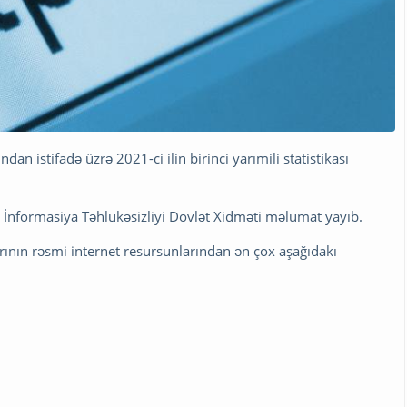
an istifadə üzrə 2021-ci ilin birinci yarımili statistikası
və İnformasiya Təhlükəsizliyi Dövlət Xidməti məlumat yayıb.
nlarının rəsmi internet resursunlarından ən çox aşağıdakı