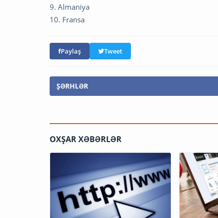
9. Almaniya
10. Fransa
Paylaş
Tweet
ŞƏRHLƏR
OXŞAR XƏBƏRLƏR