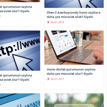
ət qurumunun saytına
üraciət olur?-Siyahı
Ötən il Azərbaycanda hansı saytlara
7
daha çox müraciət olub?-Siyahı
04-01-2018
Hansı dövlət qurumunun saytına
daha çox müraciət olur?-Siyahı
ət qurumunun saytına
04-07-2017
üraciət olur?-Siyahı
7