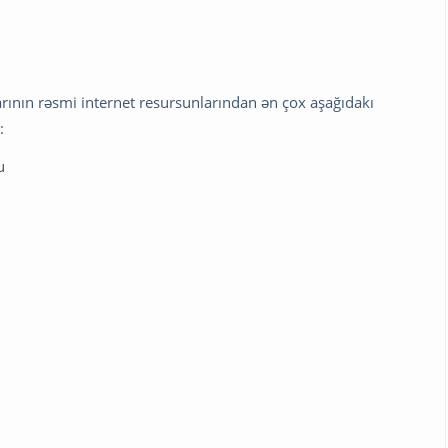
rının rəsmi internet resursunlarından ən çox aşağıdakı
:
u