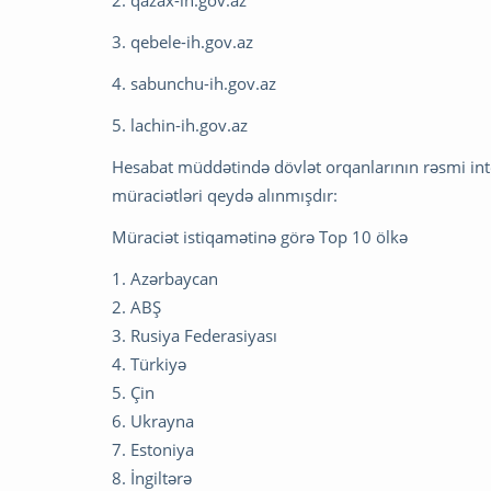
3. qebele-ih.gov.az
4. sabunchu-ih.gov.az
5. lachin-ih.gov.az
Hesabat müddətində dövlət orqanlarının rəsmi inte
müraciətləri qeydə alınmışdır:
Müraciət istiqamətinə görə Top 10 ölkə
1. Azərbaycan
2. ABŞ
3. Rusiya Federasiyası
4. Türkiyə
5. Çin
6. Ukrayna
7. Estoniya
8. İngiltərə