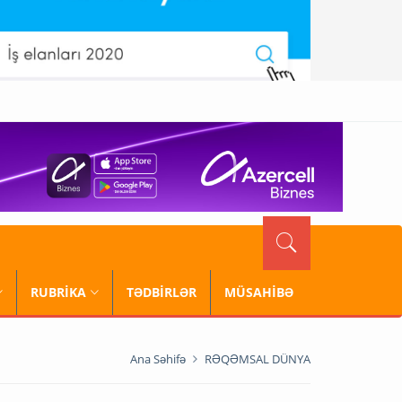
RUBRİKA
TƏDBİRLƏR
MÜSAHİBƏ
Ana Səhifə
RƏQƏMSAL DÜNYA