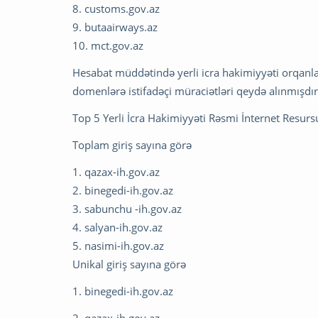
8. customs.gov.az
9. butaairways.az
10. mct.gov.az
Hesabat müddətində yerli icra hakimiyyəti orqanla
domenlərə istifadəçi müraciətləri qeydə alınmışdır
Top 5 Yerli İcra Hakimiyyəti Rəsmi İnternet Resurs
Toplam giriş sayına görə
1. qazax-ih.gov.az
2. binegedi-ih.gov.az
3. sabunchu -ih.gov.az
4. salyan-ih.gov.az
5. nasimi-ih.gov.az
Unikal giriş sayına görə
1. binegedi-ih.gov.az
2. qazax-ih.gov.az