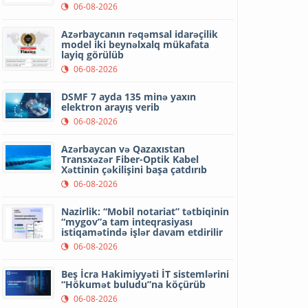
06-08-2026
Azərbaycanın rəqəmsal idarəçilik
model iki beynəlxalq mükafata
layiq görülüb
06-08-2026
DSMF 7 ayda 135 minə yaxın
elektron arayış verib
06-08-2026
Azərbaycan və Qazaxıstan
Transxəzər Fiber-Optik Kabel
Xəttinin çəkilişini başa çatdırıb
06-08-2026
Nazirlik: “Mobil notariat” tətbiqinin
“mygov”a tam inteqrasiyası
istiqamətində işlər davam etdirilir
06-08-2026
Beş İcra Hakimiyyəti İT sistemlərini
“Hökumət buludu”na köçürüb
06-08-2026