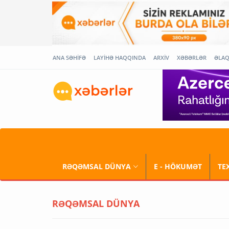
ANA SƏHİFƏ
LAYİHƏ HAQQINDA
ARXİV
XƏBƏRLƏR
ƏLA
RƏQƏMSAL DÜNYA
E - HÖKUMƏT
TE
RƏQƏMSAL DÜNYA