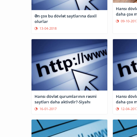
Hansı dövl
daha çox m
Ən çox bu dövlət saytlarına daxil
09-10-201
olurlar
13-04-2018
Hansı dövlət qurumlarının rəsmi
Hansı dövl
saytları daha aktivdir?-Siyahı
daha çox m
16-01-2017
12-04-201