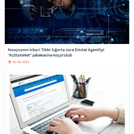
Naxçıvanın İcbari Tibbi Sığorta üzrə Dövlət Agentliyi
“AzStateNet” şəbəkəsinə köçürülüb
06-06-2023