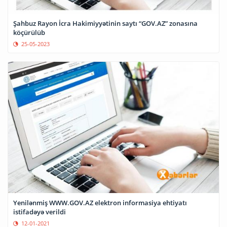
Şahbuz Rayon İcra Hakimiyyətinin saytı “GOV.AZ” zonasına
köçürülüb
25-05-2023
Yenilənmiş WWW.GOV.AZ elektron informasiya ehtiyatı
istifadəyə verildi
12-01-2021