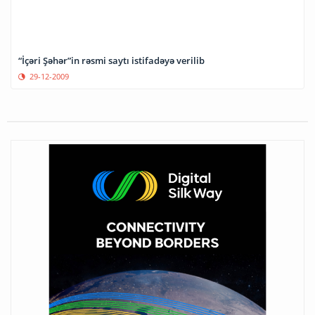
“İçəri Şəhər”in rəsmi saytı istifadəyə verilib
29-12-2009