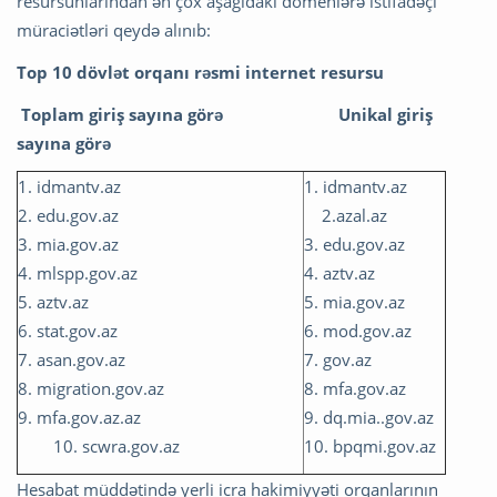
resursunlarından ən çox aşağıdakı domenlərə istifadəçi
müraciətləri qeydə alınıb:
Top 10 dövlət orqanı rəsmi internet resursu
Toplam giriş sayına görə
Unikal giriş
sayına görə
1. idmantv.az
1. idmantv.az
2. edu.gov.az
2.azal.az
3. mia.gov.az
3. edu.gov.az
4. mlspp.gov.az
4. aztv.az
5. aztv.az
5. mia.gov.az
6. stat.gov.az
6. mod.gov.az
7. asan.gov.az
7. gov.az
8. migration.gov.az
8. mfa.gov.az
9. mfa.gov.az.az
9. dq.mia..gov.az
10. scwra.gov.az
10. bpqmi.gov.az
Hesabat müddətində yerli icra hakimiyyəti orqanlarının