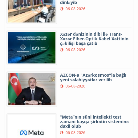
dinləyib
06-08-2026
Xəzər dənizinin dibi ilə Trans-
Xəzər Fiber-Optik Kabel Xəttinin
çəkilişi başa çatıb
06-08-2026
AZCON-a "Azərkosmos"la bağlı
yeni səlahiyyətlər verilib
06-08-2026
“Meta”nın süni intellekti test
zamanı başqa şirkətin sisteminə
daxil olub
06-08-2026