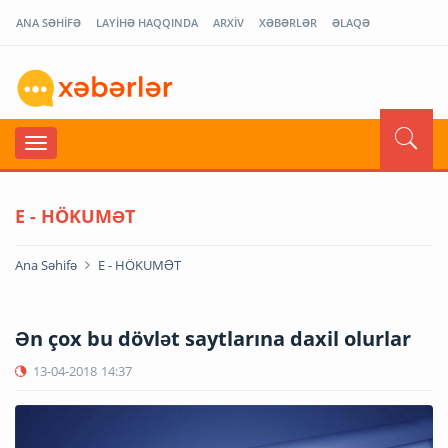
ANA SƏHİFƏ
LAYİHƏ HAQQINDA
ARXİV
XƏBƏRLƏR
ƏLAQƏ
E - HÖKUMƏT
Ana Səhifə
E - HÖKUMƏT
Ən çox bu dövlət saytlarına daxil olurlar
13-04-2018
14:37