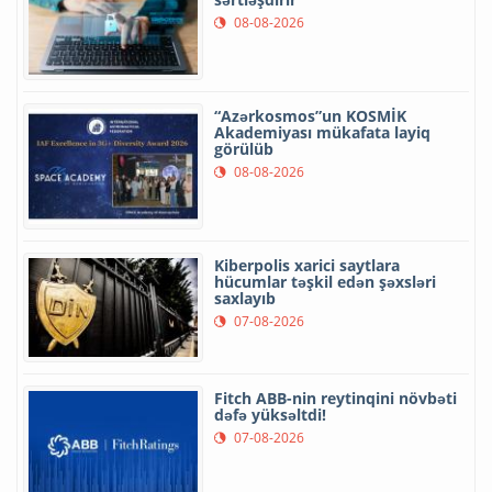
08-08-2026
“Azərkosmos”un KOSMİK
Akademiyası mükafata layiq
görülüb
08-08-2026
Kiberpolis xarici saytlara
hücumlar təşkil edən şəxsləri
saxlayıb
07-08-2026
Fitch ABB-nin reytinqini növbəti
dəfə yüksəltdi!
07-08-2026