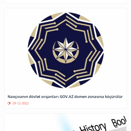
Naxçıvanın dövlət orqanları GOV.AZ domen zonasına köçürülür
29-12-2022