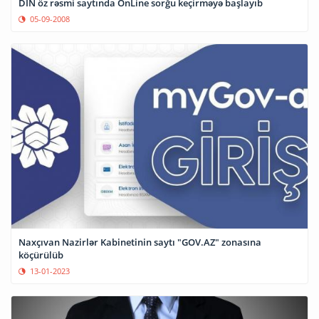
DİN öz rəsmi saytında OnLine sorğu keçirməyə başlayıb
05-09-2008
Naxçıvan Nazirlər Kabinetinin saytı "GOV.AZ" zonasına
köçürülüb
13-01-2023