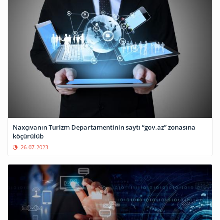
Naxçıvanın Turizm Departamentinin saytı “gov.az” zonasına
köçürülüb
26-07-2023