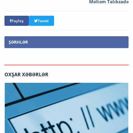
Məltəm Talıbzadə
Paylaş
Tweet
ŞƏRHLƏR
OXŞAR XƏBƏRLƏR