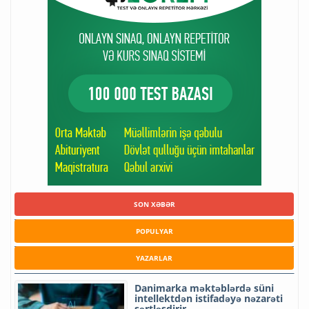
SON XƏBƏR
POPULYAR
YAZARLAR
Danimarka məktəblərdə süni
intellektdən istifadəyə nəzarəti
sərtləşdirir