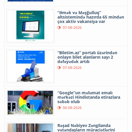
“Əmək və Məşğulluq”
altsistemində hazırda 65 mindən
çox aktiv vakansiya var
07-08-2026
“Biletim.az” portalı üzərindən
onlayn bilet alanların sayı 2
dəfəyədək artıb
07-08-2026
“Google”un məlumat emalı
mərkəzi Hindistanda etirazlara
səbəb olub
06-08-2026
Rəşad Nəbiyev Zəngilanda
vətəndaşların müraciətlərini