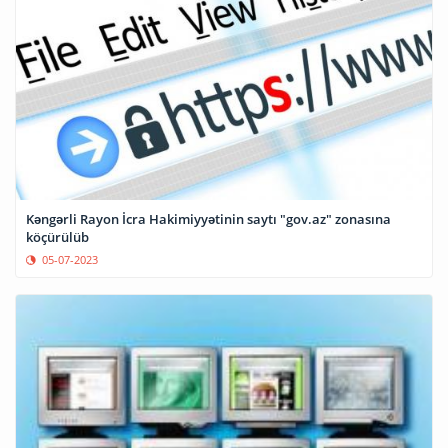
Kəngərli Rayon İcra Hakimiyyətinin saytı "gov.az" zonasına
köçürülüb
05-07-2023