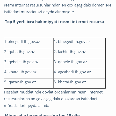
rəsmi internet resursunlarından ən çox aşağıdakı domenlərə
istifadəçi müraciətləri qeydə alınmışdır:
Top 5 yerli icra hakimiyyəti rəsmi internet resursu
1.binegedi-ih.gov.az
1. binegedi-ih.gov.az
2. quba-ih.gov.az
2. lachin-ih.gov.az
3. qebele -ih.gov.az
3. qebele-ih.gov.az
4. khatai-ih.gov.az
4. agcabedi-ih.gov.az
5. qazax-ih.gov.az
5. khatai-ih.gov.az
Hesabat müddətində dövlət orqanlarının rəsmi internet
resursunlarına ən çox aşağıdakı ölkələrdən istifadəçi
müraciətləri qeydə alınıb:
Müraciət istiqamətinə görə top 10 ölkə