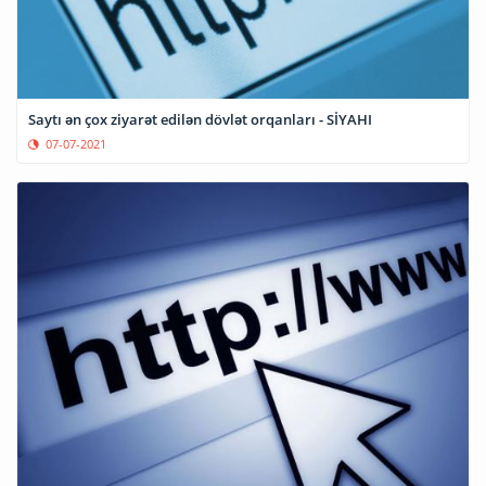
Saytı ən çox ziyarət edilən dövlət orqanları - SİYAHI
07-07-2021