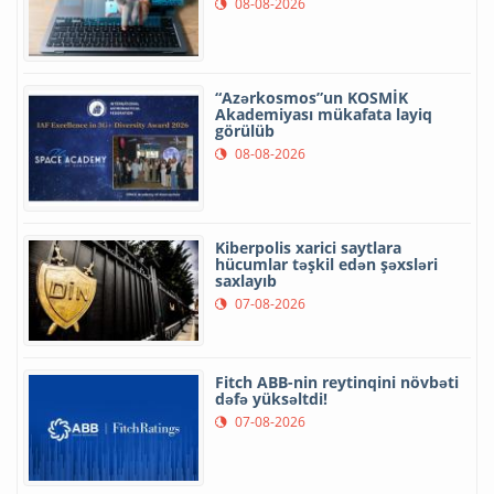
08-08-2026
“Azərkosmos”un KOSMİK
Akademiyası mükafata layiq
görülüb
08-08-2026
Kiberpolis xarici saytlara
hücumlar təşkil edən şəxsləri
saxlayıb
07-08-2026
Fitch ABB-nin reytinqini növbəti
dəfə yüksəltdi!
07-08-2026