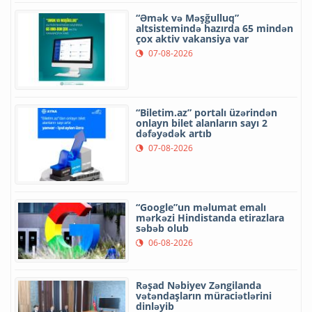
“Əmək və Məşğulluq”
altsistemində hazırda 65 mindən
çox aktiv vakansiya var
07-08-2026
“Biletim.az” portalı üzərindən
onlayn bilet alanların sayı 2
dəfəyədək artıb
07-08-2026
“Google”un məlumat emalı
mərkəzi Hindistanda etirazlara
səbəb olub
06-08-2026
Rəşad Nəbiyev Zəngilanda
vətəndaşların müraciətlərini
dinləyib