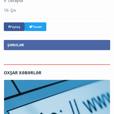
9. Ukrayna
10. Çin
Paylaş
Tweet
ŞƏRHLƏR
OXŞAR XƏBƏRLƏR