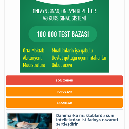
SON XƏBƏR
POPULYAR
YAZARLAR
Danimarka məktəblərdə süni
intellektdən istifadəyə nəzarəti
sərtləşdirir