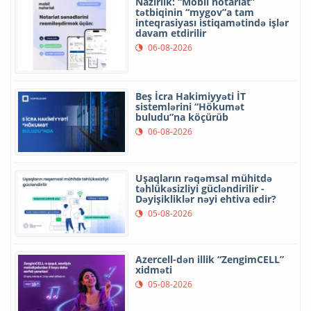
Nazirlik: “Mobil notariat”
tətbiqinin “mygov”a tam
inteqrasiyası istiqamətində işlər
davam etdirilir
06-08-2026
Beş İcra Hakimiyyəti İT
sistemlərini “Hökumət
buludu”na köçürüb
06-08-2026
Uşaqların rəqəmsal mühitdə
təhlükəsizliyi gücləndirilir -
Dəyişikliklər nəyi ehtiva edir?
05-08-2026
Azercell-dən illik “ZengimCELL”
xidməti
05-08-2026