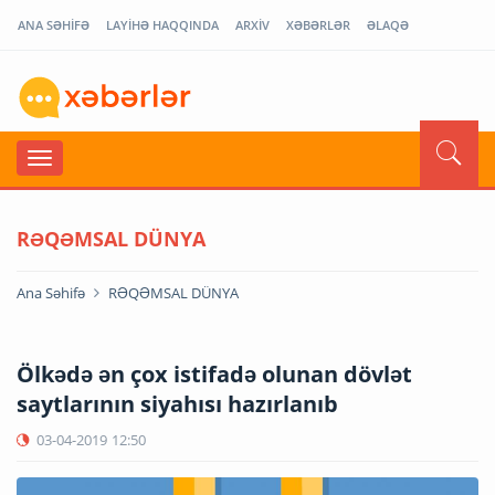
ANA SƏHİFƏ
LAYİHƏ HAQQINDA
ARXİV
XƏBƏRLƏR
ƏLAQƏ
RƏQƏMSAL DÜNYA
Ana Səhifə
RƏQƏMSAL DÜNYA
Ölkədə ən çox istifadə olunan dövlət
saytlarının siyahısı hazırlanıb
03-04-2019
12:50