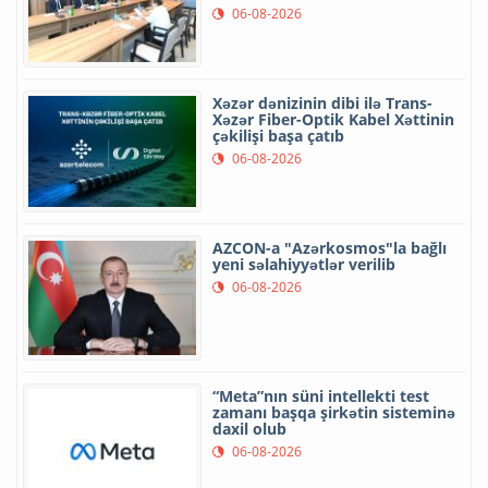
06-08-2026
Xəzər dənizinin dibi ilə Trans-
Xəzər Fiber-Optik Kabel Xəttinin
çəkilişi başa çatıb
06-08-2026
AZCON-a "Azərkosmos"la bağlı
yeni səlahiyyətlər verilib
06-08-2026
“Meta”nın süni intellekti test
zamanı başqa şirkətin sisteminə
daxil olub
06-08-2026