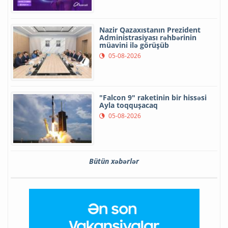
Nazir Qazaxıstanın Prezident
Administrasiyası rəhbərinin
müavini ilə görüşüb
05-08-2026
"Falcon 9" raketinin bir hissəsi
Ayla toqquşacaq
05-08-2026
Bütün xəbərlər