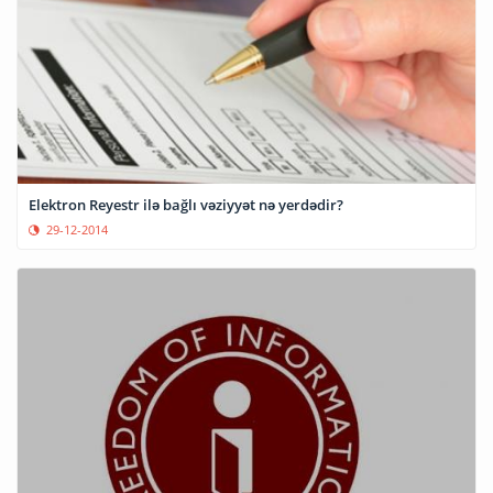
Elektron Reyestr ilə bağlı vəziyyət nə yerdədir?
29-12-2014