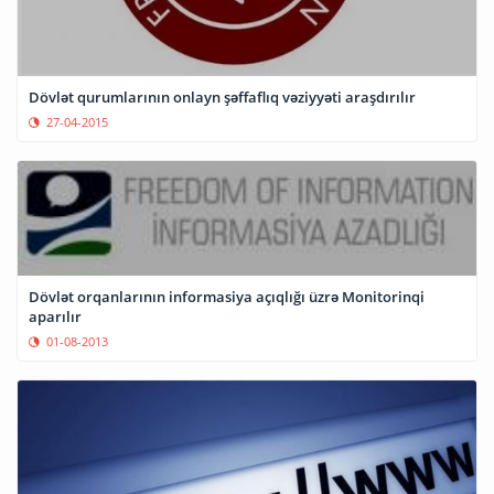
Dövlət qurumlarının onlayn şəffaflıq vəziyyəti araşdırılır
27-04-2015
Dövlət orqanlarının informasiya açıqlığı üzrə Monitorinqi
aparılır
01-08-2013