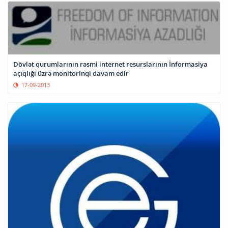
Dövlət qurumlarının rəsmi internet resurslarının İnformasiya
açıqlığı üzrə monitorinqi davam edir
17-09-2013