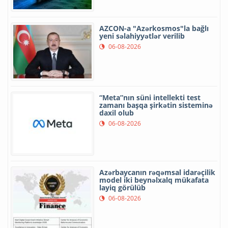
AZCON-a "Azərkosmos"la bağlı
yeni səlahiyyətlər verilib
06-08-2026
“Meta”nın süni intellekti test
zamanı başqa şirkətin sisteminə
daxil olub
06-08-2026
Azərbaycanın rəqəmsal idarəçilik
model iki beynəlxalq mükafata
layiq görülüb
06-08-2026