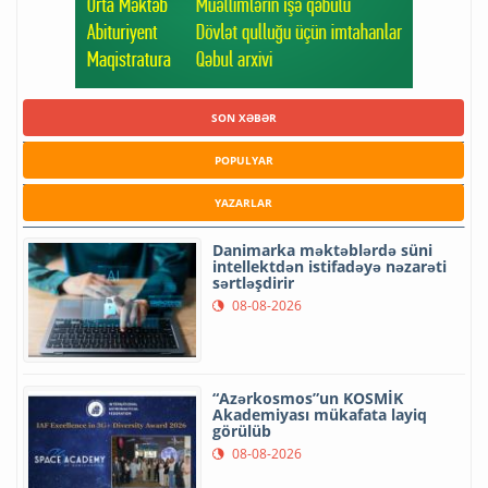
SON XƏBƏR
POPULYAR
YAZARLAR
Danimarka məktəblərdə süni
intellektdən istifadəyə nəzarəti
sərtləşdirir
08-08-2026
“Azərkosmos”un KOSMİK
Akademiyası mükafata layiq
görülüb
08-08-2026