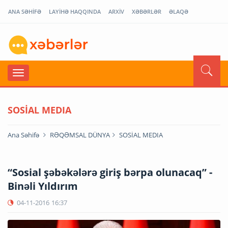
ANA SƏHİFƏ
LAYİHƏ HAQQINDA
ARXİV
XƏBƏRLƏR
ƏLAQƏ
SOSİAL MEDIA
Ana Səhifə
RƏQƏMSAL DÜNYA
SOSİAL MEDIA
“Sosial şəbəkələrə giriş bərpa olunacaq” -
Binəli Yıldırım
04-11-2016
16:37