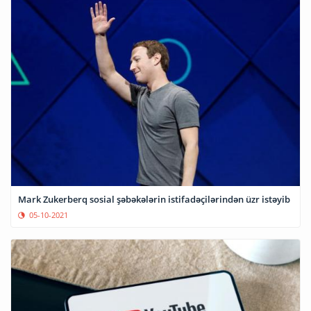
Mark Zukerberq sosial şəbəkələrin istifadəçilərindən üzr istəyib
05-10-2021