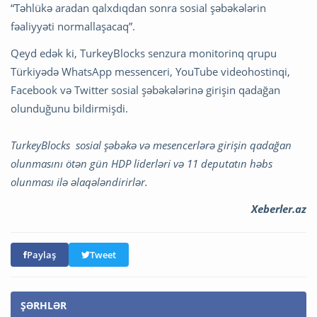
“Təhlükə aradan qalxdıqdan sonra sosial şəbəkələrin
fəaliyyəti normallaşacaq”.
Qeyd edək ki, TurkeyBlocks senzura monitorinq qrupu
Türkiyədə WhatsApp messenceri, YouTube videohostinqi,
Facebook və Twitter sosial şəbəkələrinə girişin qadağan
olunduğunu bildirmişdi.
TurkeyBlocks sosial şəbəkə və mesencerlərə girişin qadağan
olunmasını ötən gün HDP liderləri və 11 deputatın həbs
olunması ilə əlaqələndirirlər.
Xeberler.az
Paylaş
Tweet
ŞƏRHLƏR