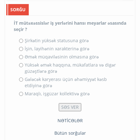
SORĞU
İT mütəxəssislər iş yerlərini hansı meyarlar əsasında
seçir ?
Şirkətin yüksək statusuna görə
İşin, layihənin xarakterinə görə
Əmək müqaviləsinin olmasına görə
Yüksək əmək haqqına, mükafatlara və digər
güzəştlərə görə
Gələcək karyerası üçün əhəmiyyət kəsb
etdiyinə görə
Maraqlı, işgüzar kollektivə görə
NƏTİCƏLƏR
Bütün sorğular