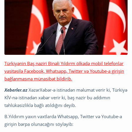
Türkiyənin Baş naziri Binəli Yıldırm ölkədə mobil telefonlar
vasitəsilə Facebook, Whatsapp, Twitter və Youtube-a girişin
bağlanmasına münasibət bildirib.
Xeberler.az
XəzərXəbər-ə istinadən məlumat verir ki, Türkiyə
KİV-nə istinadən xəbər verir ki, baş nazir bu addımın
təhlükəsizliklə bağlı atıldığını deyib.
B.Yıldırım yaxın vaxtlarda Whatsapp, Twitter və Youtube-a
girişin bərpa olunacağını söyləyib: