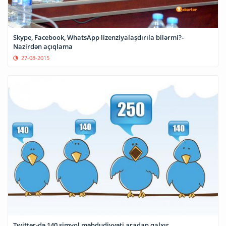
Skype, Facebook, WhatsApp lizenziyalaşdırıla bilərmi?-
Nazirdən açıqlama
27-08-2015
Twitter-də 140 simvol məhdudiyyəti aradan qalxır