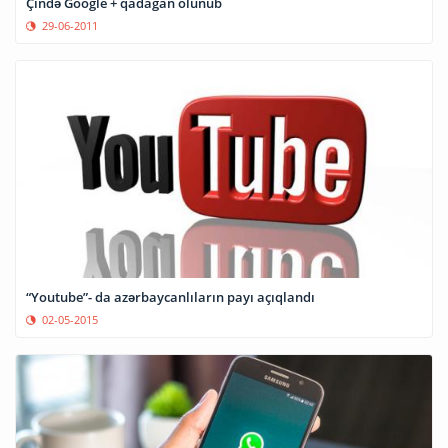
Çində Google + qadağan olunub
29-06-2011
“Youtube”- da azərbaycanlıların payı açıqlandı
02-05-2015