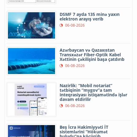
DSMF 7 ayda 135 minə yaxın
elektron arayış verib
06-08-2026
Azərbaycan və Qazaxıstan
Transxəzər Fiber-Optik Kabel
Xəttinin çəkilişini başa çatdırıb
06-08-2026
Nazirlik: “Mobil notariat”
tətbiqinin “mygov”a tam
inteqrasiyası istiqamətində işlər
davam etdirilir
06-08-2026
Beş İcra Hakimiyyəti İT
sistemlərini “Hökumət
buludu”na köçürüb