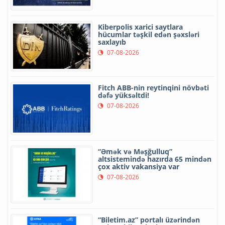
Kiberpolis xarici saytlara
hücumlar təşkil edən şəxsləri
saxlayıb
07-08-2026
Fitch ABB-nin reytinqini növbəti
dəfə yüksəltdi!
07-08-2026
“Əmək və Məşğulluq”
altsistemində hazırda 65 mindən
çox aktiv vakansiya var
07-08-2026
“Biletim.az” portalı üzərindən