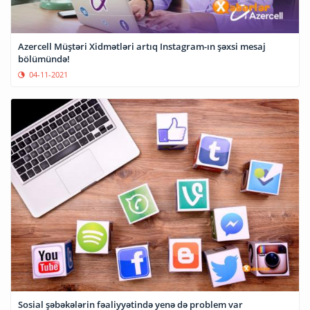
Azercell Müştəri Xidmətləri artıq Instagram-ın şəxsi mesaj
bölümündə!
04-11-2021
Sosial şəbəkələrin fəaliyyətində yenə də problem var