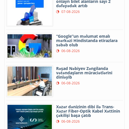
onlayn bilet alanların sayı 2
dəfəyədək artıb
07-08-2026
“Google”un məlumat emalı
mərkəzi Hindistanda etirazlara
səbəb olub
06-08-2026
Rəşad Nəbiyev Zəngilanda
vətəndaşların müraciətlərini
dinləyib
06-08-2026
Xəzər dənizinin dibi ilə Trans-
Xəzər Fiber-Optik Kabel Xəttinin
çəkilişi başa çatıb
06-08-2026