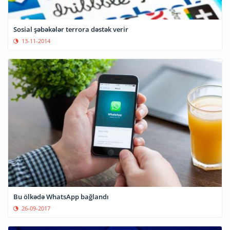
Sosial şəbəkələr terrora dəstək verir
13-11-2014
Bu ölkədə WhatsApp bağlandı
26-09-2017