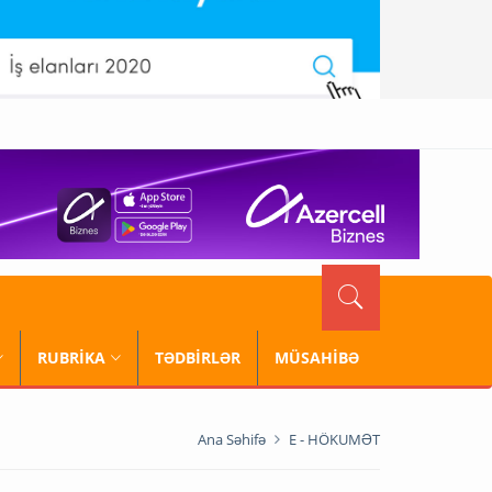
RUBRİKA
TƏDBİRLƏR
MÜSAHİBƏ
Ana Səhifə
E - HÖKUMƏT