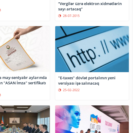
“Vergilər üzrə elektron xidmətlərin
sayı artacaq”
3
28-07-2015
 may-sentyabr aylarında
"E-taxes" dövlət portalının yeni
n "ASAN İmza" sertifikatı
versiyası işə salınacaq
25-02-2022
3