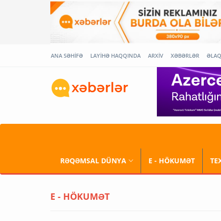
ANA SƏHİFƏ
LAYİHƏ HAQQINDA
ARXİV
XƏBƏRLƏR
ƏLA
RƏQƏMSAL DÜNYA
E - HÖKUMƏT
TE
E - HÖKUMƏT