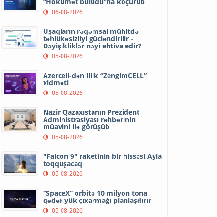
“Hökumət buludu”na köçürüb
06-08-2026
Uşaqların rəqəmsal mühitdə
təhlükəsizliyi gücləndirilir -
Dəyişikliklər nəyi ehtiva edir?
05-08-2026
Azercell-dən illik “ZengimCELL”
xidməti
05-08-2026
Nazir Qazaxıstanın Prezident
Administrasiyası rəhbərinin
müavini ilə görüşüb
05-08-2026
"Falcon 9" raketinin bir hissəsi Ayla
toqquşacaq
05-08-2026
“SpaceX” orbitə 10 milyon tona
qədər yük çıxarmağı planlaşdırır
05-08-2026