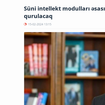
Süni intellekt modulları əsas
qurulacaq
15-02-2024
13:15