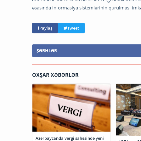
əsasında informasiya sistemlərinin qurulması imka
Paylaş
Tweet
ŞƏRHLƏR
OXŞAR XƏBƏRLƏR
Azərbaycanda vergi sahəsində yeni