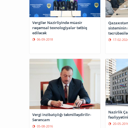
Vergilər Nazirliyində müasir
Qazaxıstan
rəqəmsal texnologiyalar tətbiq
sisteminin rəqəmsallaşması
ediləcək
təcrübəsilə
06-09-2018
17-02-202
Nazirlik Ça
Vergi inzibatçılığı təkmilləşdirilir-
fəaliyyətin
Sərəncam
20-05-201
05-08-2016