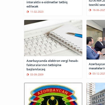
IOTA-nın 2
interaktiv e-xidmətlər tətbiq
texniki ses
ediləcək
18-06-202
11-02-2023
Azərbaycanda elektron vergi hesab-
Azərbaycan
fakturalarının tətbiqinə
məsələləri
başlanılacaq
03-12-202
03-09-2009