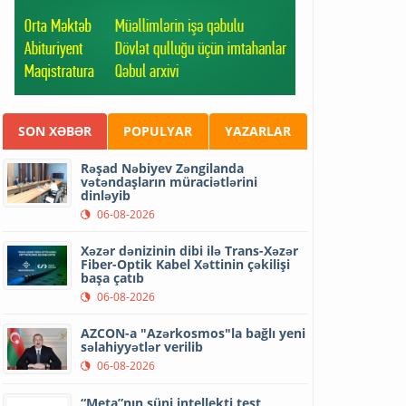
SON XƏBƏR
POPULYAR
YAZARLAR
Rəşad Nəbiyev Zəngilanda
vətəndaşların müraciətlərini
dinləyib
06-08-2026
Xəzər dənizinin dibi ilə Trans-Xəzər
Fiber-Optik Kabel Xəttinin çəkilişi
başa çatıb
06-08-2026
AZCON-a "Azərkosmos"la bağlı yeni
səlahiyyətlər verilib
06-08-2026
“Meta”nın süni intellekti test