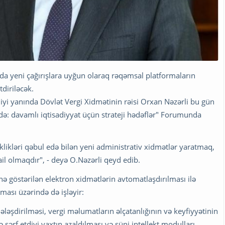
nda yeni çağırışlara uyğun olaraq rəqəmsal platformaların
diriləcək.
liyi yanında Dövlət Vergi Xidmətinin rəisi Orxan Nəzərli bu gün
ndə: davamlı iqtisadiyyat üçün strateji hədəflər" Forumunda
klikləri qəbul edə bilən yeni administrativ xidmətlər yaratmaq,
il olmaqdır", - deyə O.Nəzərli qeyd edib.
inə göstərilən elektron xidmətlərin avtomatlaşdırılması ilə
lması üzərində də işləyir:
ləşdirilməsi, vergi məlumatların əlçatanlığının və keyfiyyətinin
 sərf etdiyi vaxtın azaldılması və süni intellekt modulları