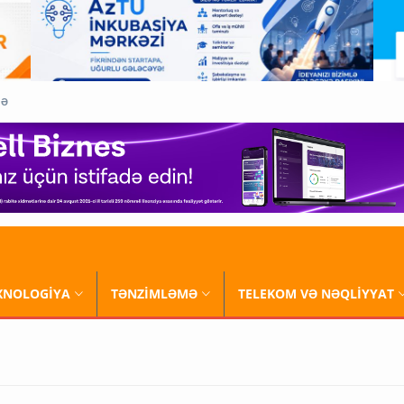
QƏ
XNOLOGİYA
TƏNZİMLƏMƏ
TELEKOM VƏ NƏQLİYYAT