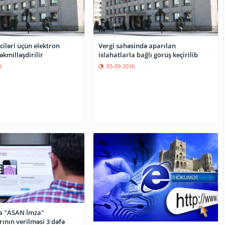
ciləri üçün elektron
Vergi sahəsində aparılan
idmətlər təkmilləşdirilir
islahatlarla bağlı görüş keçirilib
5
05-09-2016
a "ASAN İmza"
arının verilməsi 3 dəfə