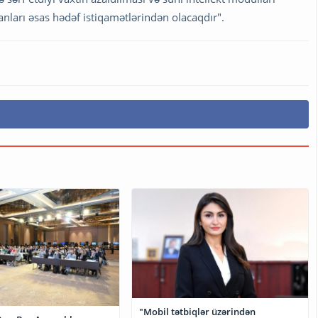
nları əsas hədəf istiqamətlərindən olacaqdır".
"Mobil tətbiqlər üzərindən