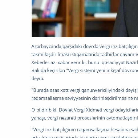
Azərbaycanda qarşıdakı dövrdə vergi inzibatçılığı
təkmilləşdirilməsi istiqamətində tədbirlər davam et
Xeberler.az xəbər verir ki, bunu İqtisadiyyat Nazir
Bakıda keçirilən "Vergi sistemi yeni inkişaf dövrü
deyib.
"Burada əsas xətt vergi qanunvericiliyindəki dəyişi
rəqəmsallaşma səviyyəsinin dərinləşdirilməsinə na
O bildirib ki, Dövlət Vergi Xidməti vergi ödəyicilər
yanaşı, vergi nəzarəti proseslərinin avtomatlaşdırı
"Vergi inzibatçılığının rəqəmsallaşma hesabına sadə
artırılması nəticəsində biznesin vergi əməletməsinə