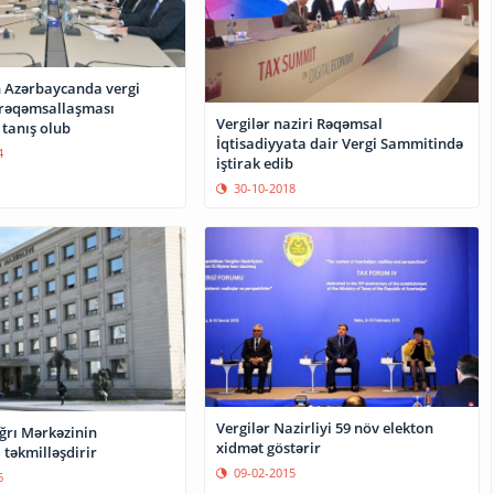
 Azərbaycanda vergi
Vergilər naziri Rəqəmsal
 tanış olub
İqtisadiyyata dair Vergi Sammitində
4
iştirak edib
30-10-2018
Vergilər Nazirliyi 59 növ elekton
ğrı Mərkəzinin
xidmət göstərir
i təkmilləşdirir
09-02-2015
6