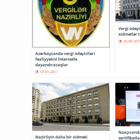
Vergi ödəyi
x
25-09-201
Azərbaycanda vergi ödəyiciləri
fəaliyyətini İnternetlə
dayandıracaqlar
07-01-2011
Naxçıvand
Nazirliyin daha bir xidməti
sertifikatl