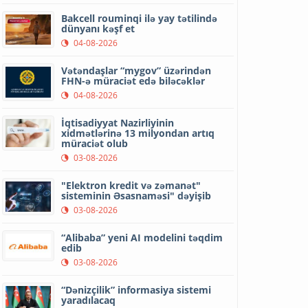
Bakcell rouminqi ilə yay tətilində
dünyanı kəşf et
04-08-2026
Vətəndaşlar “mygov” üzərindən
FHN-ə müraciət edə biləcəklər
04-08-2026
İqtisadiyyat Nazirliyinin
xidmətlərinə 13 milyondan artıq
müraciət olub
03-08-2026
"Elektron kredit və zəmanət"
sisteminin Əsasnaməsi" dəyişib
03-08-2026
“Alibaba” yeni AI modelini təqdim
edib
03-08-2026
“Dənizçilik” informasiya sistemi
yaradılacaq