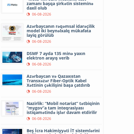
zamanı başqa şirkətin sisteminə
daxil olub
06-08-2026
Azərbaycanın rəqəmsal idarəçilik
model iki beynəlxalq mükafata
layiq görülüb
06-08-2026
DSMF 7 ayda 135 minə yaxın
elektron arayış verib
06-08-2026
Azərbaycan və Qazaxıstan
Transxəzər Fiber-Optik Kabel
Xəttinin çəkilişini başa çatdırıb
06-08-2026
Nazirlik: “Mobil notariat” tətbiqinin
“mygov”a tam inteqrasiyası
istiqamətində işlər davam etdirilir
06-08-2026
Beş İcra Hakimiyyəti İT sistemlərini