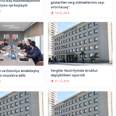
9-cu Baş Assambleyasının
göstərilən verg xidmətlərinin sayı
siyası işə başlayıb
artırılacaq"
5
19-02-2025
Vergilər Nazirliyində struktur
 və Estoniya əməkdaşlıq
dəyişiklikləri aparılıb
ni müzakirə edib
21-12-2016
5