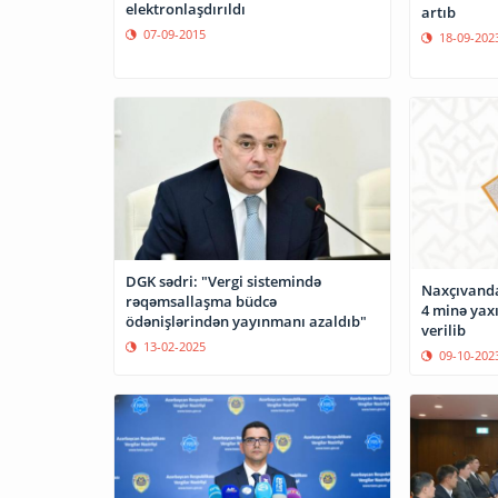
elektronlaşdırıldı
artıb
07-09-2015
18-09-202
DGK sədri: "Vergi sistemində
Naxçıvanda
rəqəmsallaşma büdcə
4 minə yaxı
ödənişlərindən yayınmanı azaldıb"
verilib
13-02-2025
09-10-202