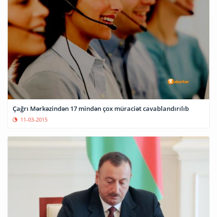
Çağrı Mərkəzindən 17 mindən çox müraciət cavablandırılıb
11-03-2015