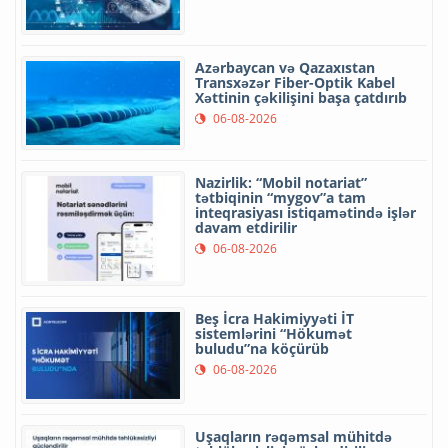
Azərbaycan və Qazaxıstan
Transxəzər Fiber-Optik Kabel
Xəttinin çəkilişini başa çatdırıb
06-08-2026
Nazirlik: “Mobil notariat”
tətbiqinin “mygov”a tam
inteqrasiyası istiqamətində işlər
davam etdirilir
06-08-2026
Beş İcra Hakimiyyəti İT
sistemlərini “Hökumət
buludu”na köçürüb
06-08-2026
Uşaqların rəqəmsal mühitdə