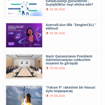
təhlükəsizliyi gücləndirilir -
Dəyişikliklər nəyi ehtiva edir?
05-08-2026
Azercell-dən illik “ZengimCELL”
xidməti
05-08-2026
Nazir Qazaxıstanın Prezident
Administrasiyası rəhbərinin
müavini ilə görüşüb
05-08-2026
"Falcon 9" raketinin bir hissəsi
Ayla toqquşacaq
05-08-2026