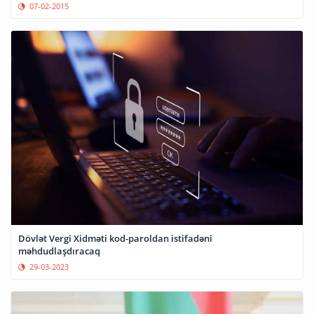
07-02-2015
Dövlət Vergi Xidməti kod-paroldan istifadəni
məhdudlaşdıracaq
29-03-2023