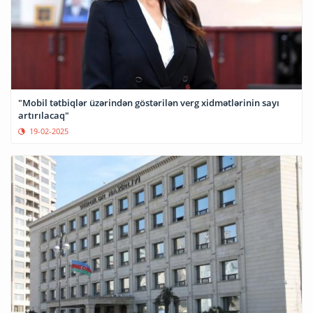
"Mobil tətbiqlər üzərindən göstərilən verg xidmətlərinin sayı
artırılacaq"
19-02-2025