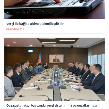
Vergi ilə bağlı e-xidmət təkmilləşdirilir
05-09-2015
Qazaxıstan Azərbaycanda vergi sisteminin rəqəmsallaşması