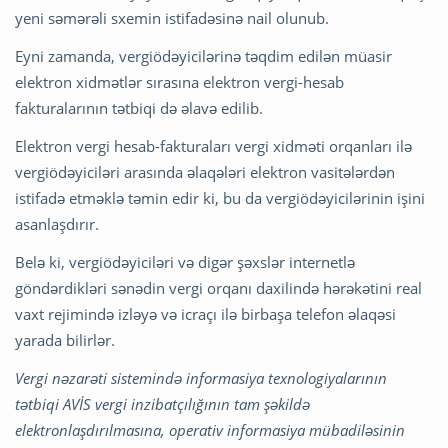
yeni səmərəli sxemin istifadəsinə nail olunub.
Eyni zamanda, vergiödəyicilərinə təqdim edilən müasir
elektron xidmətlər sırasına elektron vergi-hesab
fakturalarının tətbiqi də əlavə edilib.
Elektron vergi hesab-fakturaları vergi xidməti orqanları ilə
vergiödəyiciləri arasında əlaqələri elektron vasitələrdən
istifadə etməklə təmin edir ki, bu da vergiödəyicilərinin işini
asanlaşdırır.
Belə ki, vergiödəyiciləri və digər şəxslər internetlə
göndərdikləri sənədin vergi orqanı daxilində hərəkətini real
vaxt rejimində izləyə və icraçı ilə birbaşa telefon əlaqəsi
yarada bilirlər.
Vergi nəzarəti sistemində informasiya texnologiyalarının
tətbiqi AVİS vergi inzibatçılığının tam şəkildə
elektronlaşdırılmasına, operativ informasiya mübadiləsinin