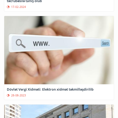
təcrübəsilə tanış olub
17-02-2024
Dövlət Vergi Xidməti: Elektron xidmət təkmilləşdirilib
28-08-2023