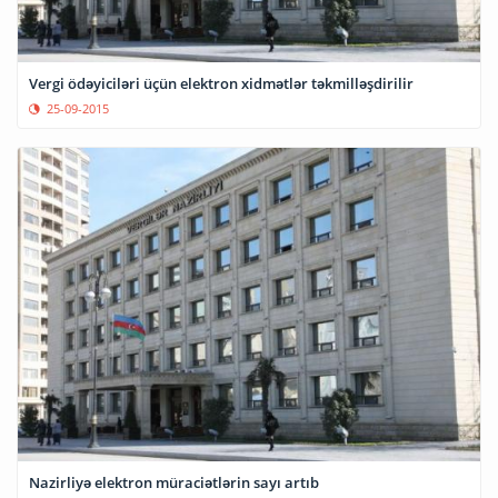
Vergi ödəyiciləri üçün elektron xidmətlər təkmilləşdirilir
25-09-2015
Nazirliyə elektron müraciətlərin sayı artıb