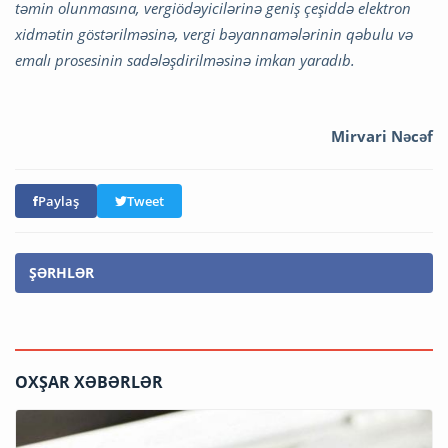
təmin olunmasına, vergiödəyicilərinə geniş çeşiddə elektron
xidmətin göstərilməsinə, vergi bəyannamələrinin qəbulu və
emalı prosesinin sadələşdirilməsinə imkan yaradıb.
Mirvari Nəcəf
Paylaş
Tweet
ŞƏRHLƏR
OXŞAR XƏBƏRLƏR