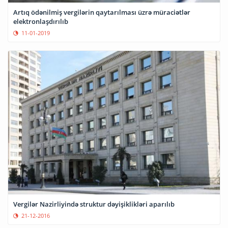
Artıq ödənilmiş vergilərin qaytarılması üzrə müraciətlər
elektronlaşdırılıb
11-01-2019
Vergilər Nazirliyində struktur dəyişiklikləri aparılıb
21-12-2016