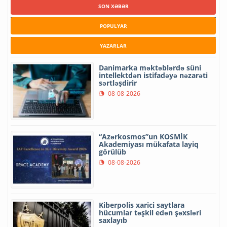
SON XƏBƏR
POPULYAR
YAZARLAR
Danimarka məktəblərdə süni
intellektdən istifadəyə nəzarəti
sərtləşdirir
08-08-2026
“Azərkosmos”un KOSMİK
Akademiyası mükafata layiq
görülüb
08-08-2026
Kiberpolis xarici saytlara
hücumlar təşkil edən şəxsləri
saxlayıb