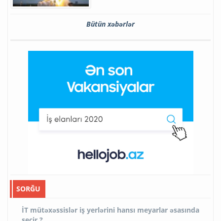
Bütün xəbərlər
SORĞU
İT mütəxəssislər iş yerlərini hansı meyarlar əsasında
seçir ?