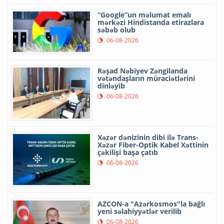
“Google”un məlumat emalı
mərkəzi Hindistanda etirazlara
səbəb olub
06-08-2026
Rəşad Nəbiyev Zəngilanda
vətəndaşların müraciətlərini
dinləyib
06-08-2026
Xəzər dənizinin dibi ilə Trans-
Xəzər Fiber-Optik Kabel Xəttinin
çəkilişi başa çatıb
06-08-2026
AZCON-a "Azərkosmos"la bağlı
yeni səlahiyyətlər verilib
06-08-2026