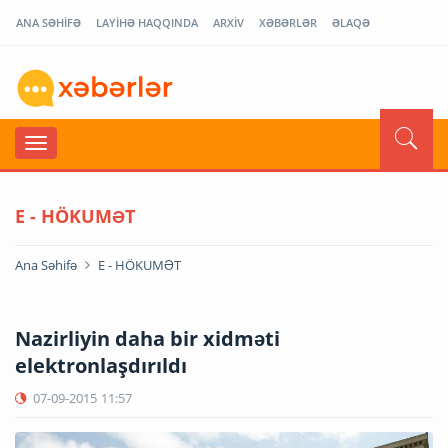
ANA SƏHİFƏ
LAYİHƏ HAQQINDA
ARXİV
XƏBƏRLƏR
ƏLAQƏ
E - HÖKUMƏT
Ana Səhifə
E - HÖKUMƏT
Nazirliyin daha bir xidməti
elektronlaşdırıldı
07-09-2015
11:57