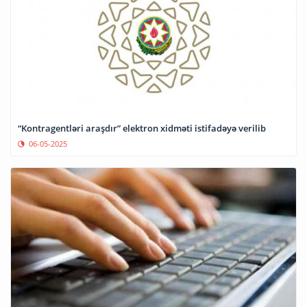
“Kontragentləri araşdır” elektron xidməti istifadəyə verilib
06-05-2025