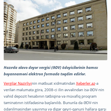
Hazırda əlavə dəyər vergisi (ƏDV) ödəyicilərinin hamısı
bəyannaməni elektron formada təqdim edirlər.
Vergilər Nazirliyi
nin mətbuat xidmətindən
Xeberler.az
-a
verilən məlumata görə, 2008-ci ilin əvvəlindən isə ƏDV-nin
vahid depozit hesabının tətbiqinə və müvafiq proqram
təminatının istifadəsinə başlanılıb. Bununla da ƏDV-nin
ödənilməsindən yayınma və digər qeyri-qanuni hallara qarşı