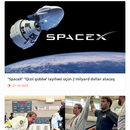
“SpaceX” “Qızıl qübbə” layihəsi üçün 2 milyard dollar alacaq
31-10-2025