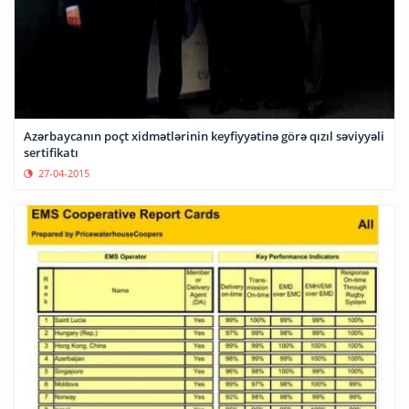
Azərbaycanın poçt xidmətlərinin keyfiyyətinə görə qızıl səviyyəli
sertifikatı
27-04-2015