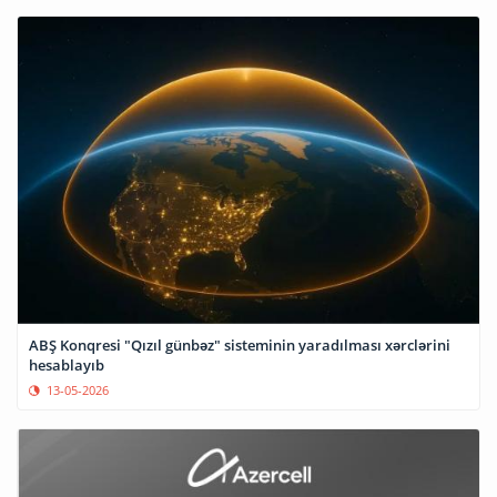
ABŞ Konqresi "Qızıl günbəz" sisteminin yaradılması xərclərini
hesablayıb
13-05-2026