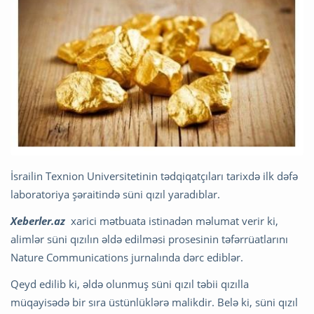
İsrailin Texnion Universitetinin tədqiqatçıları tarixdə ilk dəfə
laboratoriya şəraitində süni qızıl yaradıblar.
Xeberler.az
xarici mətbuata istinadən məlumat verir ki,
alimlər süni qızılın əldə edilməsi prosesinin təfərrüatlarını
Nature Communications jurnalında dərc ediblər.
Qeyd edilib ki, əldə olunmuş süni qızıl təbii qızılla
müqayisədə bir sıra üstünlüklərə malikdir. Belə ki, süni qızıl