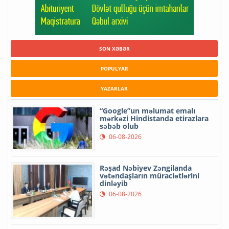
SON XƏBƏR
POPULYAR
YAZARLAR
“Google”un məlumat emalı
mərkəzi Hindistanda etirazlara
səbəb olub
06-08-2026
Rəşad Nəbiyev Zəngilanda
vətəndaşların müraciətlərini
dinləyib
06-08-2026