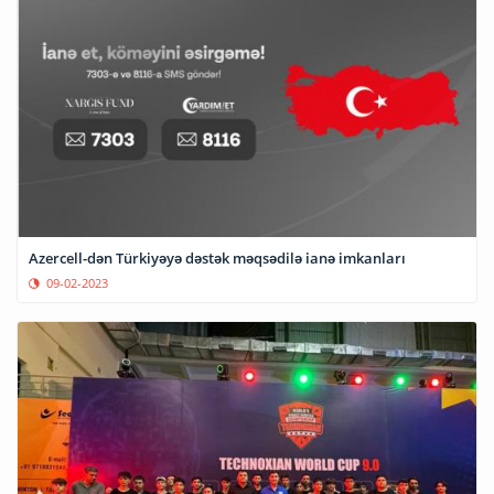
Azercell-dən Türkiyəyə dəstək məqsədilə ianə imkanları
09-02-2023