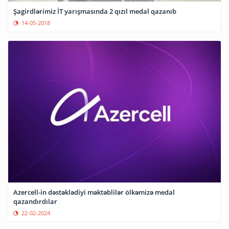
Şagirdlərimiz İT yarışmasında 2 qızıl medal qazanıb
14-05-2018
Azercell-in dəstəklədiyi məktəblilər ölkəmizə medal
qazandırdılar
22-02-2024