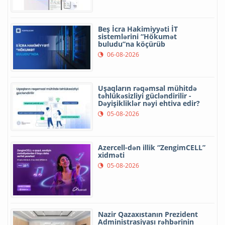
Beş İcra Hakimiyyəti İT
sistemlərini “Hökumət
buludu”na köçürüb
06-08-2026
Uşaqların rəqəmsal mühitdə
təhlükəsizliyi gücləndirilir -
Dəyişikliklər nəyi ehtiva edir?
05-08-2026
Azercell-dən illik “ZengimCELL”
xidməti
05-08-2026
Nazir Qazaxıstanın Prezident
Administrasiyası rəhbərinin