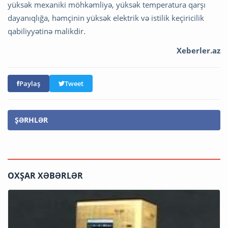
yüksək mexaniki möhkəmliyə, yüksək temperatura qarşı
dayanıqlığa, həmçinin yüksək elektrik və istilik keçiricilik
qabiliyyətinə malikdir.
Xeberler.az
Paylaş
Tweet
ŞƏRHLƏR
OXŞAR XƏBƏRLƏR