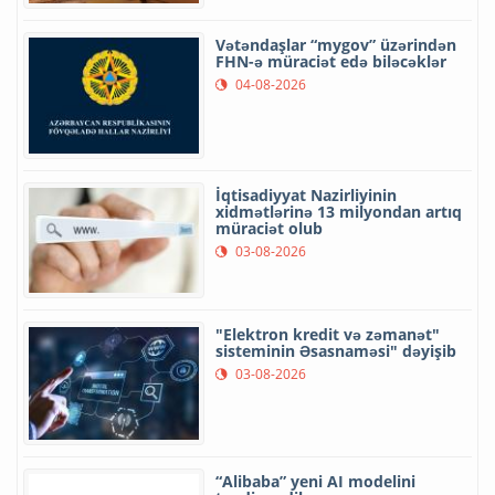
Vətəndaşlar “mygov” üzərindən
FHN-ə müraciət edə biləcəklər
04-08-2026
İqtisadiyyat Nazirliyinin
xidmətlərinə 13 milyondan artıq
müraciət olub
03-08-2026
"Elektron kredit və zəmanət"
sisteminin Əsasnaməsi" dəyişib
03-08-2026
“Alibaba” yeni AI modelini