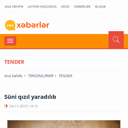
ANA SƏHİFƏ
LAYİHƏ HAQQINDA
ARXİV
XƏBƏRLƏR
ƏLAQƏ
TENDER
Ana Səhifə
TƏNZİMLƏMƏ
TENDER
Süni qızıl yaradılıb
24-11-2015
14:15