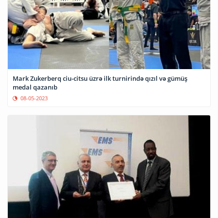
Mark Zukerberq ciu-citsu üzrə ilk turnirində qızıl və gümüş
medal qazanıb
08-05-2023