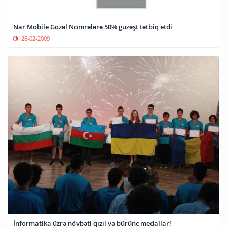
Nar Mobile Gözəl Nömrələrə 50% güzəşt tətbiq etdi
26-02-2009
İnformatika üzrə növbəti qızıl və bürünc medallar!