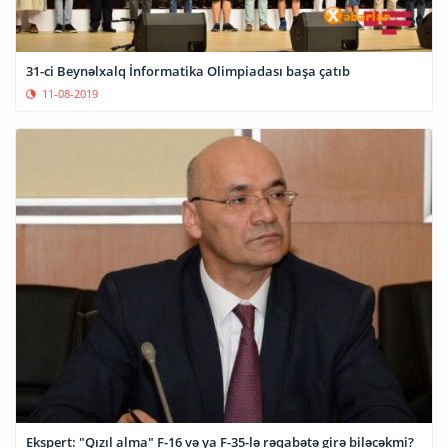
31-ci Beynəlxalq İnformatika Olimpiadası başa çatıb
11-08-2019
Ekspert: "Qızıl alma" F-16 və ya F-35-lə rəqabətə girə biləcəkmi?