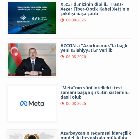
Xəzər dənizinin dibi ilə Trans-
Xəzər Fiber-Optik Kabel Xəttinin
çəkilişi başa çatıb
06-08-2026
AZCON-a "Azərkosmos"la bağlı
yeni səlahiyyətlər verilib
06-08-2026
“Meta”nın süni intellekti test
zamanı başqa şirkətin sisteminə
daxil olub
06-08-2026
Azərbaycanın rəqəmsal idarəçilik
model iki beynəlxalq mükafata