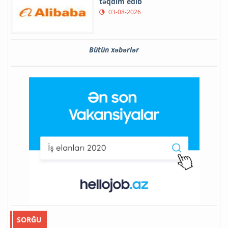
təqdim edib
03-08-2026
Bütün xəbərlər
SORĞU