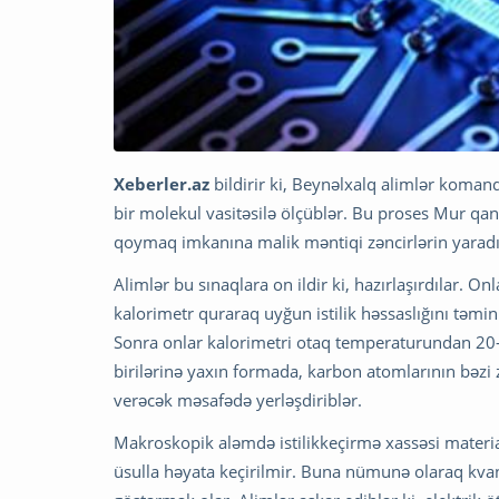
Xeberler.az
bildirir ki, Beynəlxalq alimlər komandas
bir molekul vasitəsilə ölçüblər. Bu proses Mur qan
qoymaq imkanına malik məntiqi zəncirlərin yaradı
Alimlər bu sınaqlara on ildir ki, hazırlaşırdılar. On
kalorimetr quraraq uyğun istilik həssaslığını təmi
Sonra onlar kalorimetri otaq temperaturundan 20-4
birilərinə yaxın formada, karbon atomlarının bəzi 
verəcək məsafədə yerləşdiriblər.
Makroskopik aləmdə istilikkeçirmə xassəsi material
üsulla həyata keçirilmir. Buna nümunə olaraq kvan