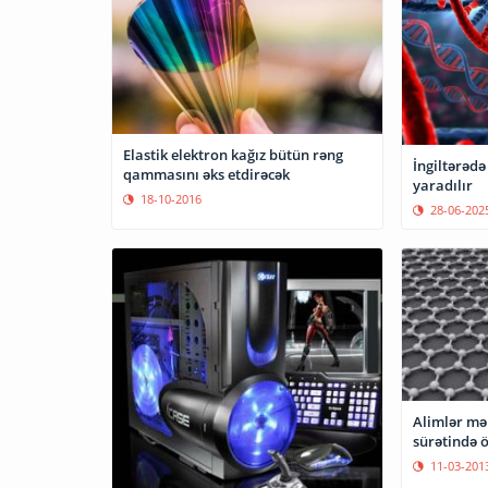
Elastik elektron kağız bütün rəng
İngiltərədə
qammasını əks etdirəcək
yaradılır
18-10-2016
28-06-202
Alimlər məl
sürətində 
11-03-201