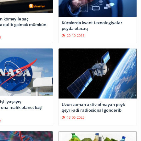
in köməyilə saç
Küçələrdə kvant texnologiyalar
nə qalib gəlmək mümkün
peyda olacaq
20-10-2015
9
şli yaşayış
Uzun zaman aktiv olmayan peyk
una malik planet kəşf
qeyri-adi radiosiqnal göndərib
18-06-2025
5