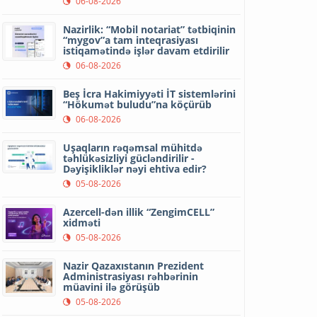
06-08-2026
Nazirlik: “Mobil notariat” tətbiqinin
“mygov”a tam inteqrasiyası
istiqamətində işlər davam etdirilir
06-08-2026
Beş İcra Hakimiyyəti İT sistemlərini
“Hökumət buludu”na köçürüb
06-08-2026
Uşaqların rəqəmsal mühitdə
təhlükəsizliyi gücləndirilir -
Dəyişikliklər nəyi ehtiva edir?
05-08-2026
Azercell-dən illik “ZengimCELL”
xidməti
05-08-2026
Nazir Qazaxıstanın Prezident
Administrasiyası rəhbərinin
müavini ilə görüşüb
05-08-2026