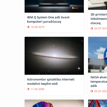
3D-printer
IBM Q System One adlı kvant
tökülməsi
kompüteri yaradılacaq
olacaq
16-09-2019
03-07-201
NASA əlveri
Astronomlar qalaktika interneti
temperatur
modelini təqdim etdi
edib
11-09-2008
05-07-202