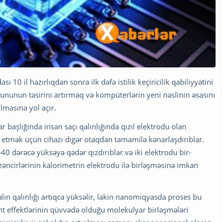
ı 10 il hazırlıqdan sonra ilk dəfə istilik keçiricilik qabiliyyətini
ununun təsirini artırmaq və kompüterlərin yeni nəslinin əsasını
lmasına yol açır.
lar başlığında insan saçı qalınlığında qızıl elektrodu olan
n etmək üçün cihazı digər otaqdan tamamilə kənarlaşdırıblar.
0 dərəcə yüksəyə qədər qızdırıblar və iki elektrodu bir-
zəncirlərinin kalorimetrin elektrodu ilə birləşməsinə imkan
ın qalınlığı artıqca yüksəlir, lakin nanomiqyasda proses bu
t effektlərinin qüvvədə olduğu molekulyar birləşmələri