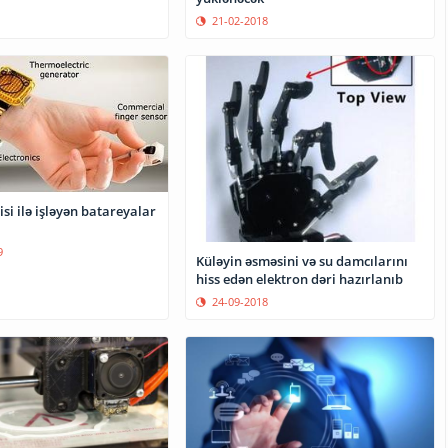
21-02-2018
isi ilə işləyən batareyalar
9
Küləyin əsməsini və su damcılarını
hiss edən elektron dəri hazırlanıb
24-09-2018