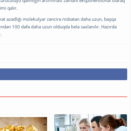
ötürücülüyü qalınlığın artırılması zamanı eksponensional olaraq
imi qalır.
rəkət azadlığı molekulyar zəncirə nisbətən daha uzun, başqa
indən 100 dəfə daha uzun olduqda belə saxlanılır. Hazırda
r.