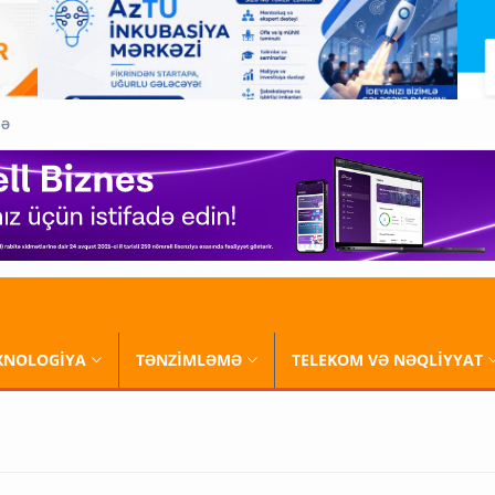
QƏ
XNOLOGİYA
TƏNZİMLƏMƏ
TELEKOM VƏ NƏQLİYYAT