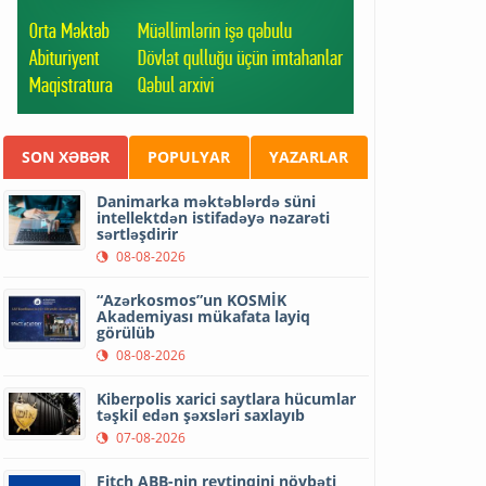
SON XƏBƏR
POPULYAR
YAZARLAR
Danimarka məktəblərdə süni
intellektdən istifadəyə nəzarəti
sərtləşdirir
08-08-2026
“Azərkosmos”un KOSMİK
Akademiyası mükafata layiq
görülüb
08-08-2026
Kiberpolis xarici saytlara hücumlar
təşkil edən şəxsləri saxlayıb
07-08-2026
Fitch ABB-nin reytinqini növbəti