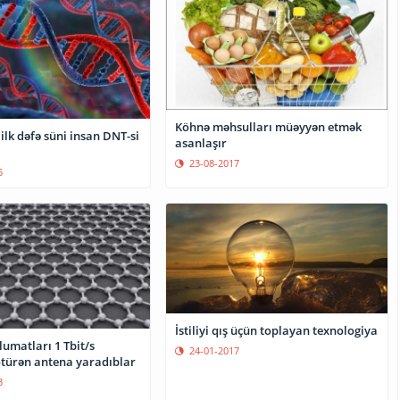
Köhnə məhsulları müəyyən etmək
 ilk dəfə süni insan DNT-si
asanlaşır
23-08-2017
5
İstiliyi qış üçün toplayan texnologiya
umatları 1 Tbit/s
24-01-2017
ötürən antena yaradıblar
3