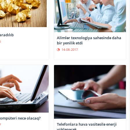
yaradılıb
Alimlər texnologiya sahəsində daha
5
bir yenilik etdi
14-08-2017
kompüteri necə olacaq?
Telefonlara hava vasitəsilə enerji
7
yüklənəcək