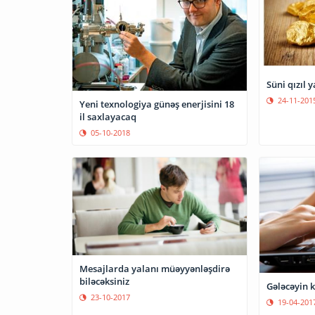
Süni qızıl 
24-11-201
Yeni texnologiya günəş enerjisini 18
il saxlayacaq
05-10-2018
Mesajlarda yalanı müəyyənləşdirə
biləcəksiniz
Gələcəyin 
23-10-2017
19-04-201