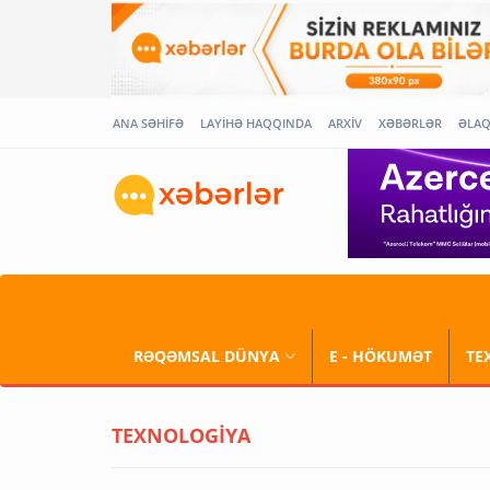
ANA SƏHİFƏ
LAYİHƏ HAQQINDA
ARXİV
XƏBƏRLƏR
ƏLA
RƏQƏMSAL DÜNYA
E - HÖKUMƏT
TE
TEXNOLOGİYA