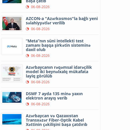
başa çatıb
06-08-2026
AZCON-a "Azərkosmos"la bağlı yeni
səlahiyyətlər verilib
06-08-2026
“Meta”nın süni intellekti test
zamanı başqa şirkətin sisteminə
daxil olub
06-08-2026
Azərbaycanın rəqəmsal idarəçilik
model iki beynəlxalq mükafata
layiq görülüb
06-08-2026
DSMF 7 ayda 135 minə yaxın
elektron arayış verib
06-08-2026
Azərbaycan və Qazaxıstan
Transxəzər Fiber-Optik Kabel
Xəttinin çəkilişini başa çatdırıb