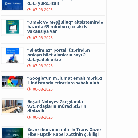
dəfə yüksəltdi!
07-08-2026
“Əmək və Məşğulluq” altsistemində
hazırda 65 mindən çox aktiv
vakansiya var
07-08-2026
“Biletim.az” portalı üzərindən
onlayn bilet alanların sayı 2
dəfəyədək artıb
07-08-2026
“Google”un məlumat emalı mərkəzi
Hindistanda etirazlara səbəb olub
06-08-2026
Rəşad Nəbiyev Zəngilanda
vətəndaşların müraciətlərini
dinləyib
06-08-2026
Xəzər dənizinin dibi ilə Trans-Xəzər
Fiber-Optik Kabel Xəttinin çəkilişi