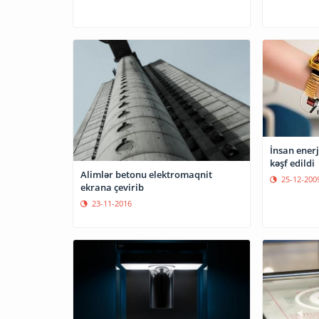
İnsan enerj
kəşf edildi
Alimlər betonu elektromaqnit
25-12-200
ekrana çevirib
23-11-2016