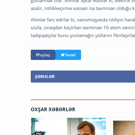
göstərmək olar. Alimlər aşkar ediblər ki, elektrik 
azalır, istilikkeçirmə xassəsi isə təxminən olduğu k
Alimlər fərz edirlər ki, nanomiqyasda istiliyin hə
sözlə, sınaqdan keçirilən təxminən 10 atom zəncir
tədqiqatçılar bunu yoxlamağın yollarını fikirləşirlə
Paylaş
Tweet
ŞƏRHLƏR
OXŞAR XƏBƏRLƏR