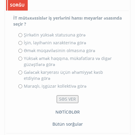
SORĞU
İT mütəxəssislər iş yerlərini hansı meyarlar əsasında
seçir ?
Şirkətin yüksək statusuna görə
İşin, layihənin xarakterinə görə
Əmək müqaviləsinin olmasına görə
Yüksək əmək haqqına, mükafatlara və digər
güzəştlərə görə
Gələcək karyerası üçün əhəmiyyət kəsb
etdiyinə görə
Maraqlı, işgüzar kollektivə görə
NƏTİCƏLƏR
Bütün sorğular