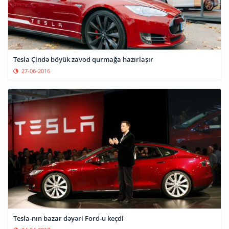
Tesla Çində böyük zavod qurmağa hazırlaşır
27-06-2016
Tesla-nın bazar dəyəri Ford-u keçdi