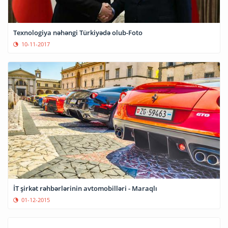
Texnologiya nəhəngi Türkiyədə olub-Foto
10-11-2017
İT şirkət rəhbərlərinin avtomobilləri - Maraqlı
01-12-2015