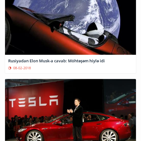
Rusiyadan Elon Musk-a cavab: Möhtəşəm hiylə idi
08-02-2018