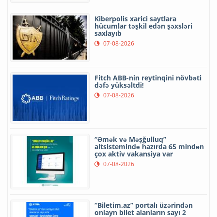
Kiberpolis xarici saytlara
hücumlar təşkil edən şəxsləri
saxlayıb
07-08-2026
Fitch ABB-nin reytinqini növbəti
dəfə yüksəltdi!
07-08-2026
“Əmək və Məşğulluq”
altsistemində hazırda 65 mindən
çox aktiv vakansiya var
07-08-2026
“Biletim.az” portalı üzərindən
onlayn bilet alanların sayı 2