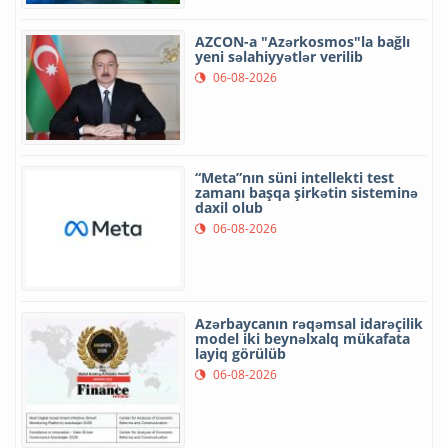
AZCON-a "Azərkosmos"la bağlı
yeni səlahiyyətlər verilib
06-08-2026
“Meta”nın süni intellekti test
zamanı başqa şirkətin sisteminə
daxil olub
06-08-2026
Azərbaycanın rəqəmsal idarəçilik
model iki beynəlxalq mükafata
layiq görülüb
06-08-2026