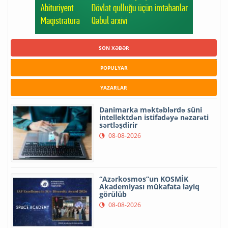
SON XƏBƏR
POPULYAR
YAZARLAR
Danimarka məktəblərdə süni
intellektdən istifadəyə nəzarəti
sərtləşdirir
08-08-2026
“Azərkosmos”un KOSMİK
Akademiyası mükafata layiq
görülüb
08-08-2026