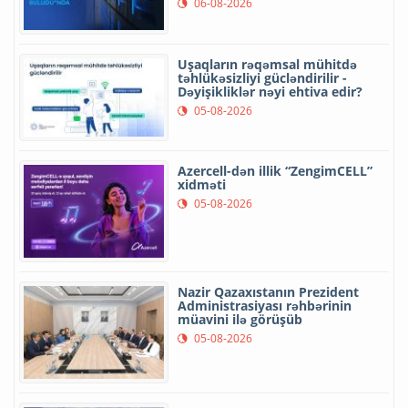
06-08-2026
Uşaqların rəqəmsal mühitdə
təhlükəsizliyi gücləndirilir -
Dəyişikliklər nəyi ehtiva edir?
05-08-2026
Azercell-dən illik “ZengimCELL”
xidməti
05-08-2026
Nazir Qazaxıstanın Prezident
Administrasiyası rəhbərinin
müavini ilə görüşüb
05-08-2026