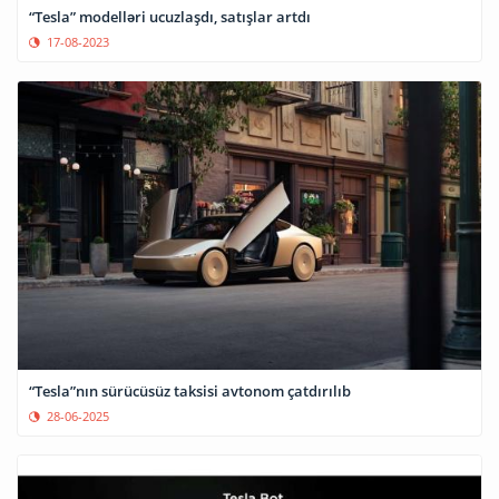
“Tesla” modelləri ucuzlaşdı, satışlar artdı
17-08-2023
“Tesla”nın sürücüsüz taksisi avtonom çatdırılıb
28-06-2025