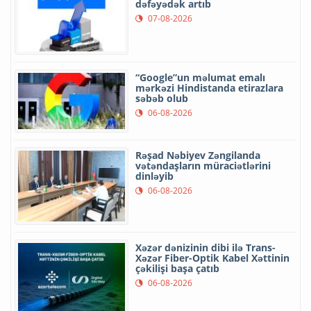
dəfəyədək artıb
07-08-2026
“Google”un məlumat emalı
mərkəzi Hindistanda etirazlara
səbəb olub
06-08-2026
Rəşad Nəbiyev Zəngilanda
vətəndaşların müraciətlərini
dinləyib
06-08-2026
Xəzər dənizinin dibi ilə Trans-
Xəzər Fiber-Optik Kabel Xəttinin
çəkilişi başa çatıb
06-08-2026