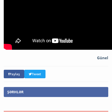
Günel
Paylaş
Tweet
ŞƏRHLƏR