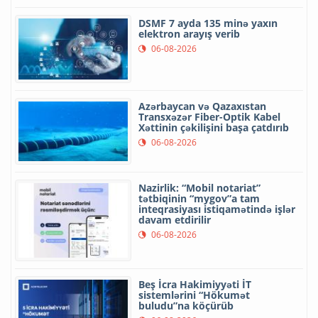
DSMF 7 ayda 135 minə yaxın
elektron arayış verib
06-08-2026
Azərbaycan və Qazaxıstan
Transxəzər Fiber-Optik Kabel
Xəttinin çəkilişini başa çatdırıb
06-08-2026
Nazirlik: “Mobil notariat”
tətbiqinin “mygov”a tam
inteqrasiyası istiqamətində işlər
davam etdirilir
06-08-2026
Beş İcra Hakimiyyəti İT
sistemlərini “Hökumət
buludu”na köçürüb