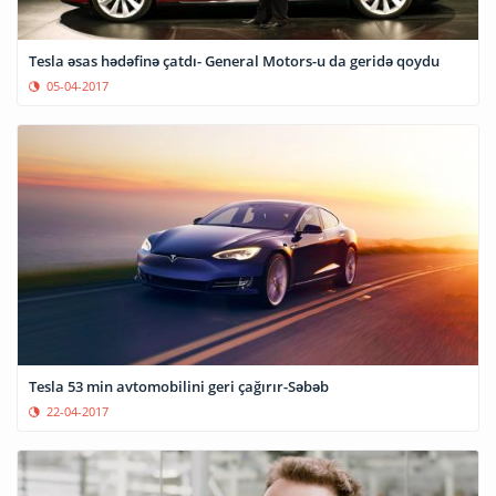
Tesla əsas hədəfinə çatdı- General Motors-u da geridə qoydu
05-04-2017
Tesla 53 min avtomobilini geri çağırır-Səbəb
22-04-2017