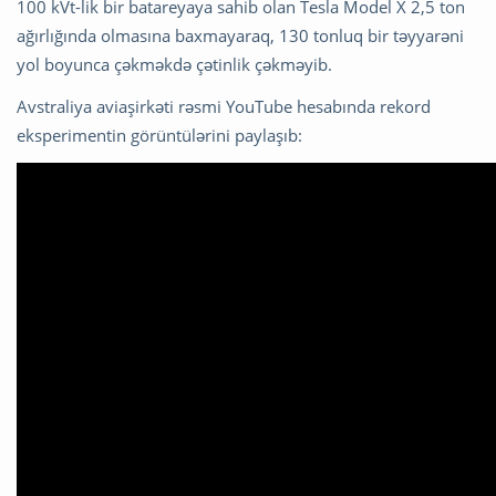
100 kVt-lik bir batareyaya sahib olan Tesla Model X 2,5 ton
ağırlığında olmasına baxmayaraq, 130 tonluq bir təyyarəni
yol boyunca çəkməkdə çətinlik çəkməyib.
Avstraliya aviaşirkəti rəsmi YouTube hesabında rekord
eksperimentin görüntülərini paylaşıb: