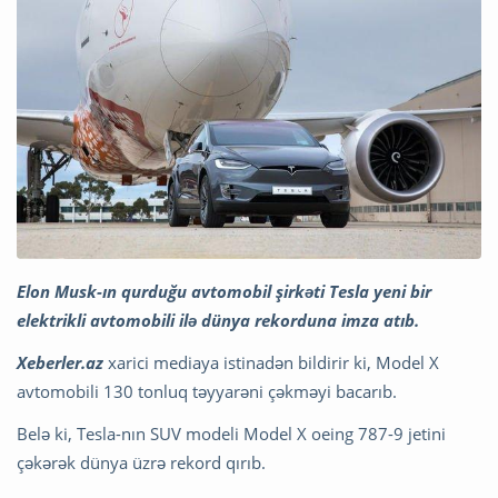
Elon Musk-ın qurduğu avtomobil şirkəti Tesla yeni bir
elektrikli avtomobili ilə dünya rekorduna imza atıb.
Xeberler.az
xarici mediaya istinadən bildirir ki, Model X
avtomobili 130 tonluq təyyarəni çəkməyi bacarıb.
Belə ki, Tesla-nın SUV modeli Model X oeing 787-9 jetini
çəkərək dünya üzrə rekord qırıb.