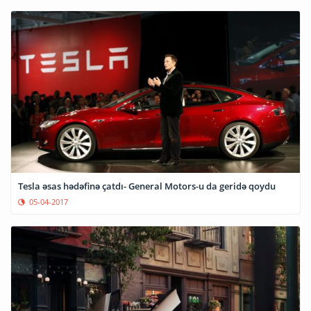
Tesla əsas hədəfinə çatdı- General Motors-u da geridə qoydu
05-04-2017