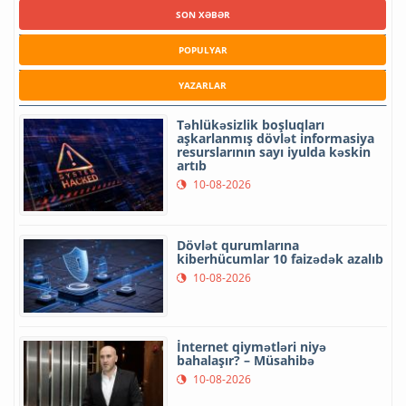
SON XƏBƏR
POPULYAR
YAZARLAR
Təhlükəsizlik boşluqları
aşkarlanmış dövlət informasiya
resurslarının sayı iyulda kəskin
artıb
10-08-2026
Dövlət qurumlarına
kiberhücumlar 10 faizədək azalıb
10-08-2026
İnternet qiymətləri niyə
bahalaşır? – Müsahibə
10-08-2026