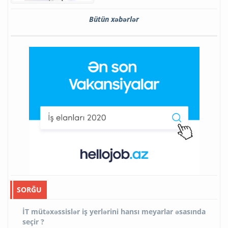
Bütün xəbərlər
SORĞU
İT mütəxəssislər iş yerlərini hansı meyarlar əsasında
seçir ?