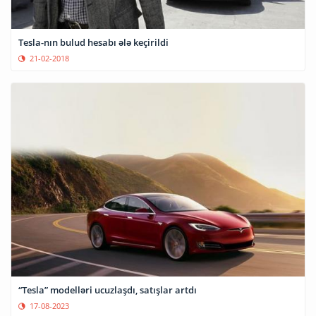
Tesla-nın bulud hesabı ələ keçirildi
21-02-2018
“Tesla” modelləri ucuzlaşdı, satışlar artdı
17-08-2023