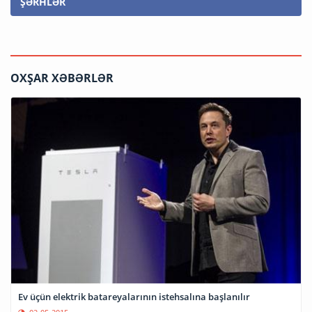
ŞƏRHLƏR
OXŞAR XƏBƏRLƏR
Ev üçün elektrik batareyalarının istehsalına başlanılır