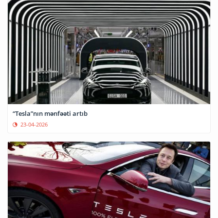
“Tesla”nın mənfəəti artıb
23-04-2026