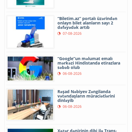
“Biletim.az” portalı üzərindən
onlayn bilet alanların sayı 2
dəfəyədək artıb
07-08-2026
“Google”un məlumat emalı
mərkəzi Hindistanda etirazlara
səbəb olub
06-08-2026
Rəşad Nəbiyev Zəngilanda
vətəndaşların müraciətlərini
dinləyib
06-08-2026
Xəzər dənizinin dibi ilə Trans-