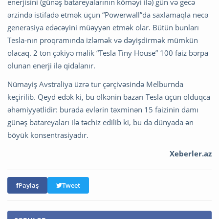
enerjisini (günəş batareyalarının köməyi ilə) gün və gecə
ərzində istifadə etmək üçün “Powerwall”da saxlamaqla necə
generasiya edəcəyini müəyyən etmək olar. Bütün bunları
Tesla-nın proqramında izləmək və dəyişdirmək mümkün
olacaq. 2 ton çəkiyə malik “Tesla Tiny House” 100 faiz bərpa
olunan enerji ilə qidalanır.
Nümayiş Avstraliya üzrə tur çərçivəsində Melburnda
keçirilib. Qeyd edək ki, bu ölkənin bazarı Tesla üçün olduqca
əhəmiyyətlidir: burada evlərin təxminən 15 faizinin damı
günəş batareyaları ilə təchiz edilib ki, bu da dünyada ən
böyük konsentrasiyadır.
Xeberler.az
Paylaş
Tweet