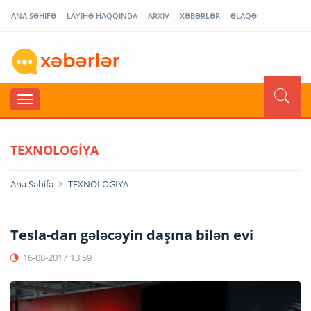
ANA SƏHİFƏ
LAYİHƏ HAQQINDA
ARXİV
XƏBƏRLƏR
ƏLAQƏ
TEXNOLOGİYA
Ana Səhifə
TEXNOLOGİYA
Tesla-dan gələcəyin daşına bilən evi
16-08-2017
13:59