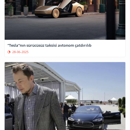
“Tesla”nın sürücüsüz taksisi avtonom çatdırılıb
28-06-2025