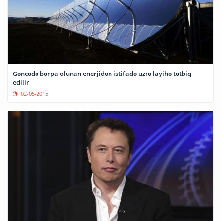
Gəncədə bərpa olunan enerjidən istifadə üzrə layihə tətbiq
edilir
02-05-2015