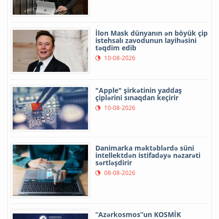
İlon Mask dünyanın ən böyük çip
istehsalı zavodunun layihəsini
təqdim edib
10-08-2026
"Apple" şirkətinin yaddaş
çiplərini sınaqdan keçirir
10-08-2026
Danimarka məktəblərdə süni
intellektdən istifadəyə nəzarəti
sərtləşdirir
08-08-2026
“Azərkosmos”un KOSMİK