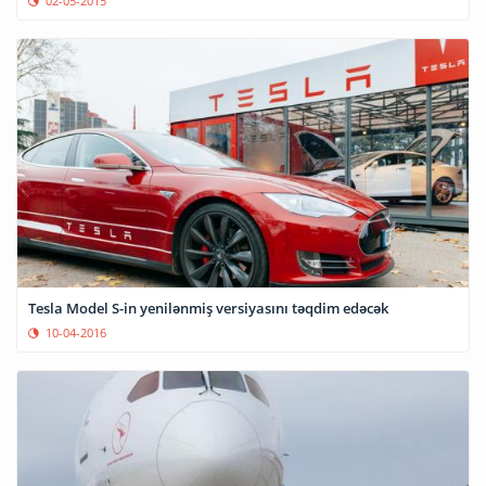
02-05-2015
Tesla Model S-in yenilənmiş versiyasını təqdim edəcək
10-04-2016