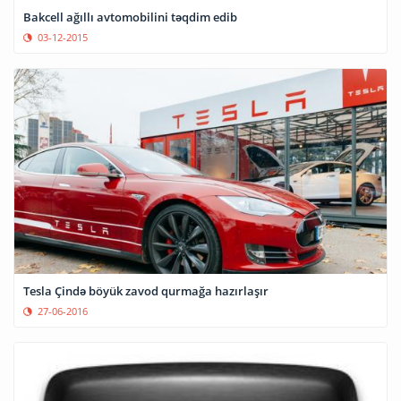
Bakcell ağıllı avtomobilini təqdim edib
03-12-2015
Tesla Çində böyük zavod qurmağa hazırlaşır
27-06-2016