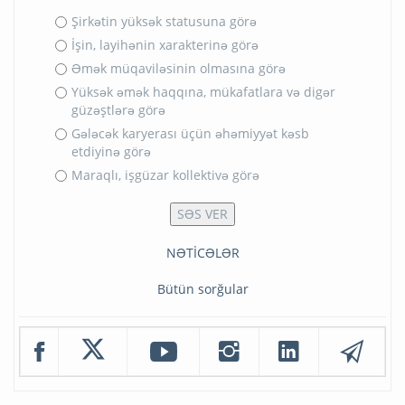
Şirkətin yüksək statusuna görə
İşin, layihənin xarakterinə görə
Əmək müqaviləsinin olmasına görə
Yüksək əmək haqqına, mükafatlara və digər
güzəştlərə görə
Gələcək karyerası üçün əhəmiyyət kəsb
etdiyinə görə
Maraqlı, işgüzar kollektivə görə
NƏTİCƏLƏR
Bütün sorğular