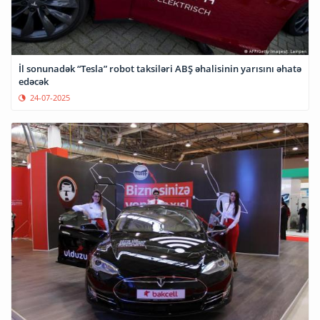
İl sonunadək “Tesla” robot taksiləri ABŞ əhalisinin yarısını əhatə
edəcək
24-07-2025