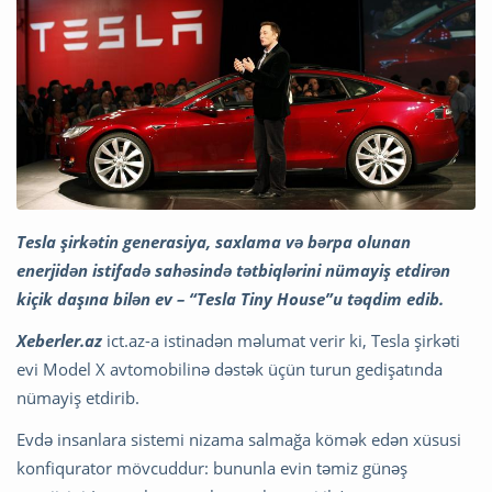
Tesla şirkətin generasiya, saxlama və bərpa olunan
enerjidən istifadə sahəsində tətbiqlərini nümayiş etdirən
kiçik daşına bilən ev – “Tesla Tiny House”u təqdim edib.
Xeberler.az
ict.az-a istinadən məlumat verir ki, Tesla şirkəti
evi Model X avtomobilinə dəstək üçün turun gedişatında
nümayiş etdirib.
Evdə insanlara sistemi nizama salmağa kömək edən xüsusi
konfiqurator mövcuddur: bununla evin təmiz günəş