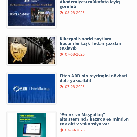
Akademiyası mükafata layiq
görülüb
08-08-2026
Kiberpolis xarici saytlara
hücumlar təşkil edən şəxsləri
saxlayıb
07-08-2026
Fitch ABB-nin reytinqini növbəti
dəfə yüksəltdi!
07-08-2026
“Əmək və Məşğulluq”
altsistemində hazırda 65 mindən
çox aktiv vakansiya var
07-08-2026