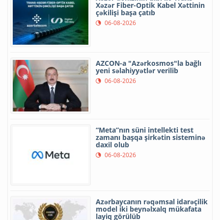
Xəzər Fiber-Optik Kabel Xəttinin
çəkilişi başa çatıb
06-08-2026
AZCON-a "Azərkosmos"la bağlı
yeni səlahiyyətlər verilib
06-08-2026
“Meta”nın süni intellekti test
zamanı başqa şirkətin sisteminə
daxil olub
06-08-2026
Azərbaycanın rəqəmsal idarəçilik
model iki beynəlxalq mükafata
layiq görülüb