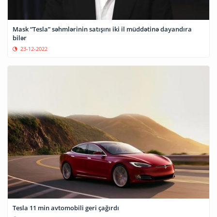
Mask “Tesla” səhmlərinin satışını iki il müddətinə dayandıra
bilər
23-12-2022
Tesla 11 min avtomobili geri çağırdı