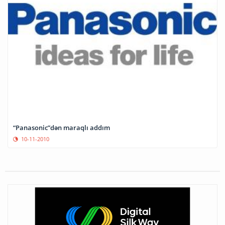
“Panasonic”dən maraqlı addım
10-11-2010