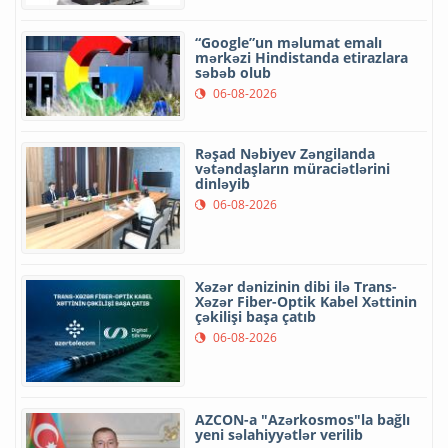
“Google”un məlumat emalı
mərkəzi Hindistanda etirazlara
səbəb olub
06-08-2026
Rəşad Nəbiyev Zəngilanda
vətəndaşların müraciətlərini
dinləyib
06-08-2026
Xəzər dənizinin dibi ilə Trans-
Xəzər Fiber-Optik Kabel Xəttinin
çəkilişi başa çatıb
06-08-2026
AZCON-a "Azərkosmos"la bağlı
yeni səlahiyyətlər verilib