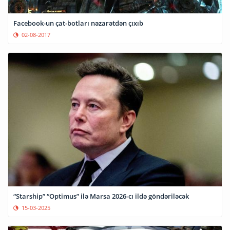
Facebook-un çat-botları nəzarətdən çıxıb
02-08-2017
“Starship” “Optimus” ilə Marsa 2026-cı ildə göndəriləcək
15-03-2025