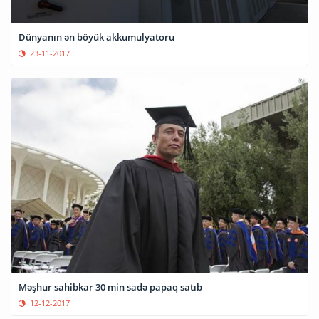
Dünyanın ən böyük akkumulyatoru
23-11-2017
Məşhur sahibkar 30 min sadə papaq satıb
12-12-2017