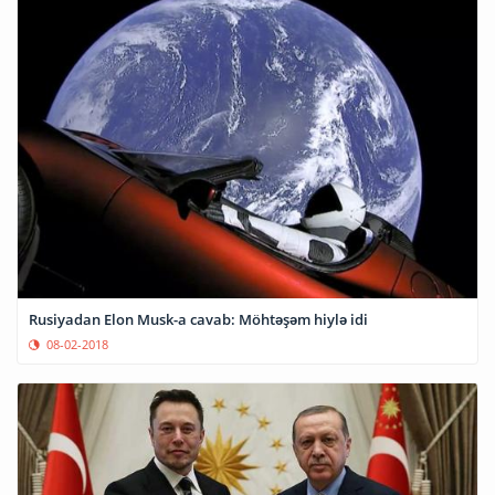
Rusiyadan Elon Musk-a cavab: Möhtəşəm hiylə idi
08-02-2018