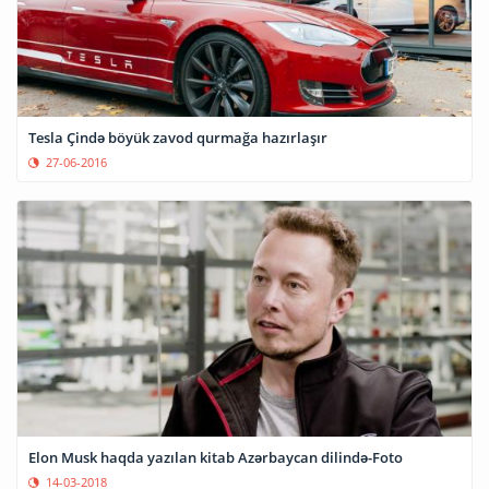
Tesla Çində böyük zavod qurmağa hazırlaşır
27-06-2016
Elon Musk haqda yazılan kitab Azərbaycan dilində-Foto
14-03-2018