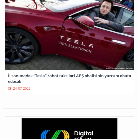
İl sonunadək “Tesla” robot taksiləri ABŞ əhalisinin yarısını əhatə
edəcək
24-07-2025