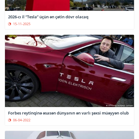
2026-cı il “Tesla” üçün ən çətin dövr olacaq
15-11-2025
Forbes reytinqinə əsasən dünyanın ən varlı şəxsi müəyyən olub
06-04-2022