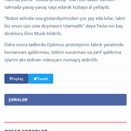
səhnədə yavaş-yavaş rəqs edərək kütləyə əl yelləyib.
"Robot əslində sizə göstərdiyimizdən çox şey edə bilər, lakin
biz onun üzü üstə düşməsini istəmədik" deyə Tesla-nın baş
direktoru Elon Musk bildirib.
Daha sonra tədbirdə Optimus prototipinin fabrik şəraitində
konservanı qaldırması, bitkini suvarması və zərif qaldırma
işlərini əks etdirən videoçarx nümayiş etdirilib.
Paylaş
Tweet
ŞƏRHLƏR