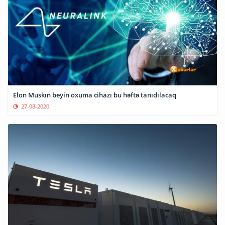
Elon Muskın beyin oxuma cihazı bu həftə tanıdılacaq
27-08-2020