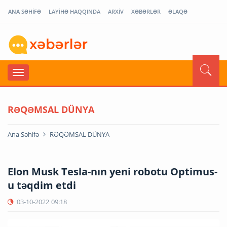
ANA SƏHİFƏ
LAYİHƏ HAQQINDA
ARXİV
XƏBƏRLƏR
ƏLAQƏ
RƏQƏMSAL DÜNYA
Ana Səhifə
RƏQƏMSAL DÜNYA
Elon Musk Tesla-nın yeni robotu Optimus-
u təqdim etdi
03-10-2022
09:18