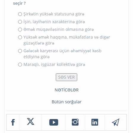
seçir ?
Şirkətin yüksək statusuna görə
İşin, layihənin xarakterinə görə
Əmək müqaviləsinin olmasına görə
Yüksək əmək haqqına, mükafatlara və digər
güzəştlərə görə
Gələcək karyerası üçün əhəmiyyət kəsb
etdiyinə görə
Maraqlı, işgüzar kollektivə görə
NƏTİCƏLƏR
Bütün sorğular