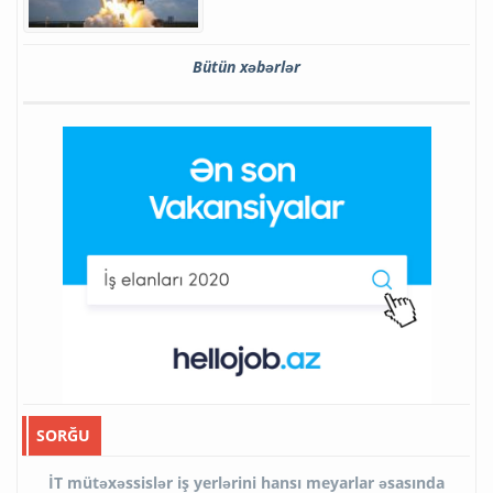
Bütün xəbərlər
SORĞU
İT mütəxəssislər iş yerlərini hansı meyarlar əsasında