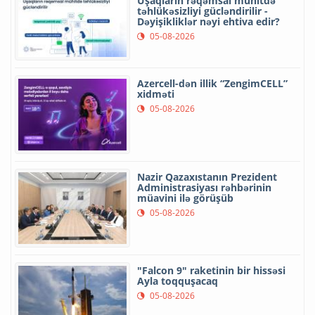
Uşaqların rəqəmsal mühitdə
təhlükəsizliyi gücləndirilir -
Dəyişikliklər nəyi ehtiva edir?
05-08-2026
Azercell-dən illik “ZengimCELL”
xidməti
05-08-2026
Nazir Qazaxıstanın Prezident
Administrasiyası rəhbərinin
müavini ilə görüşüb
05-08-2026
"Falcon 9" raketinin bir hissəsi
Ayla toqquşacaq
05-08-2026