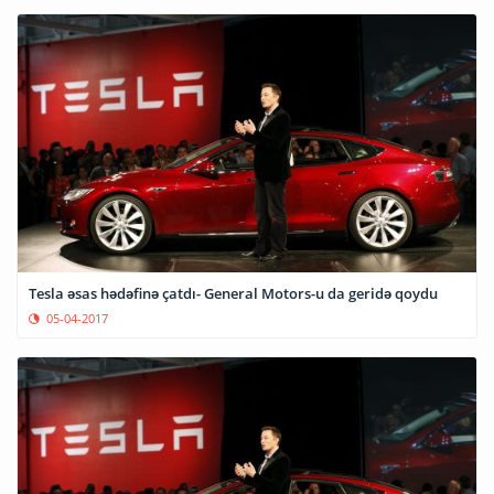
Tesla əsas hədəfinə çatdı- General Motors-u da geridə qoydu
05-04-2017