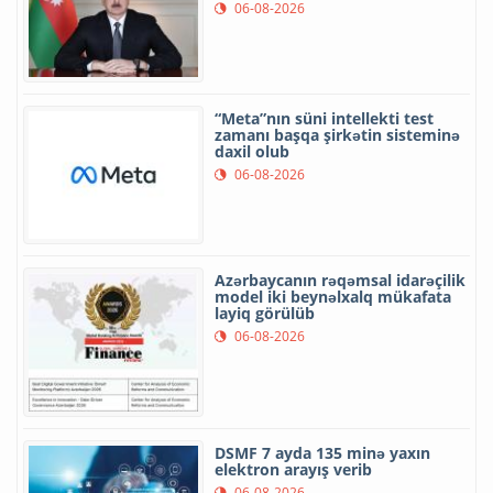
06-08-2026
“Meta”nın süni intellekti test
zamanı başqa şirkətin sisteminə
daxil olub
06-08-2026
Azərbaycanın rəqəmsal idarəçilik
model iki beynəlxalq mükafata
layiq görülüb
06-08-2026
DSMF 7 ayda 135 minə yaxın
elektron arayış verib
06-08-2026