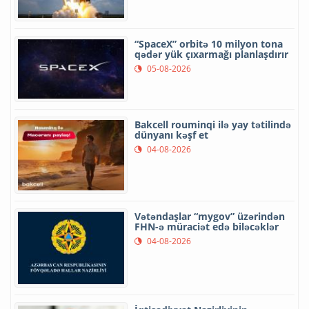
“SpaceX” orbitə 10 milyon tona
qədər yük çıxarmağı planlaşdırır
05-08-2026
Bakcell rouminqi ilə yay tətilində
dünyanı kəşf et
04-08-2026
Vətəndaşlar “mygov” üzərindən
FHN-ə müraciət edə biləcəklər
04-08-2026