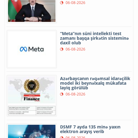
06-08-2026
“Meta”nın süni intellekti test
zamanı başqa şirkətin sisteminə
daxil olub
06-08-2026
Azərbaycanın rəqəmsal idarəçilik
model iki beynəlxalq mükafata
layiq görülüb
06-08-2026
DSMF 7 ayda 135 minə yaxın
elektron arayış verib
06-08-2026