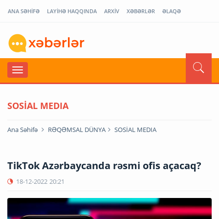
ANA SƏHİFƏ
LAYİHƏ HAQQINDA
ARXİV
XƏBƏRLƏR
ƏLAQƏ
SOSİAL MEDIA
Ana Səhifə
RƏQƏMSAL DÜNYA
SOSİAL MEDIA
TikTok Azərbaycanda rəsmi ofis açacaq?
18-12-2022
20:21