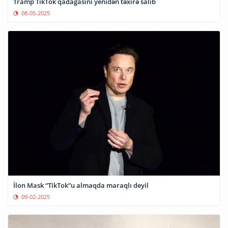
Tramp TikTok qadağasını yenidən təxirə salıb
08-05-2025
İlon Mask “TikTok”u almaqda maraqlı deyil
09-02-2025