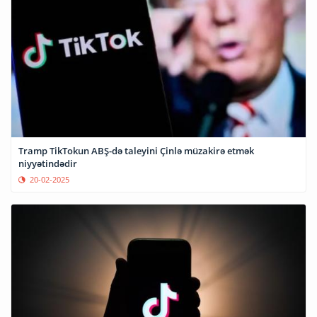
Tramp TikTokun ABŞ-də taleyini Çinlə müzakirə etmək
niyyətindədir
20-02-2025