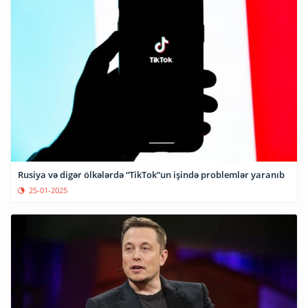
Rusiya və digər ölkələrdə “TikTok”un işində problemlər yaranıb
25-01-2025