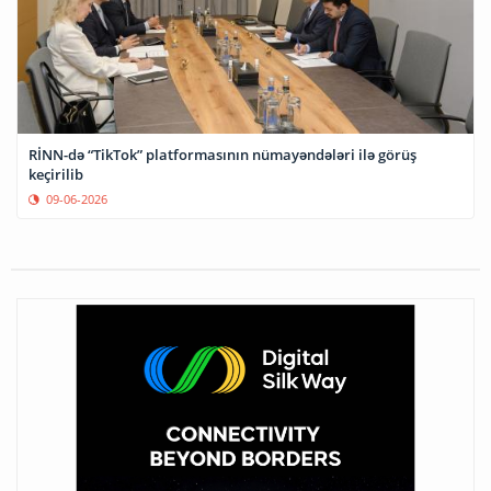
RİNN-də “TikTok” platformasının nümayəndələri ilə görüş
keçirilib
09-06-2026