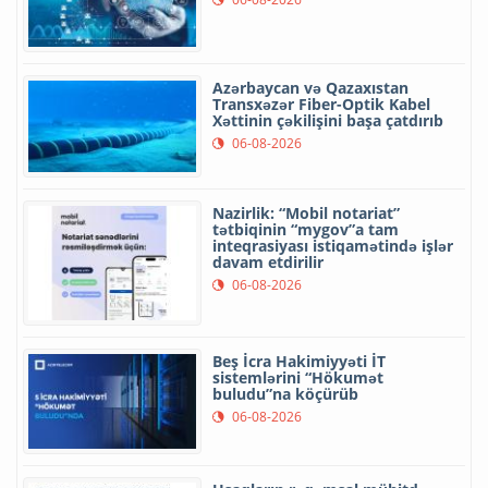
Azərbaycan və Qazaxıstan
Transxəzər Fiber-Optik Kabel
Xəttinin çəkilişini başa çatdırıb
06-08-2026
Nazirlik: “Mobil notariat”
tətbiqinin “mygov”a tam
inteqrasiyası istiqamətində işlər
davam etdirilir
06-08-2026
Beş İcra Hakimiyyəti İT
sistemlərini “Hökumət
buludu”na köçürüb
06-08-2026