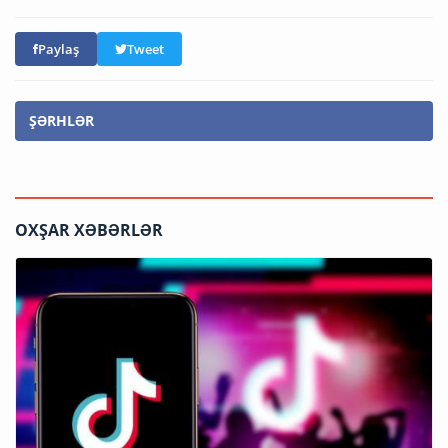
Paylaş
Tweet
ŞƏRHLƏR
OXŞAR XƏBƏRLƏR