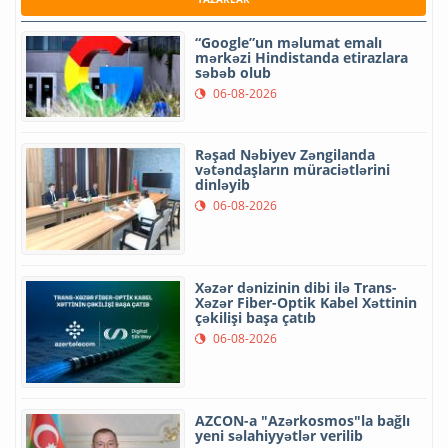
“Google”un məlumat emalı
mərkəzi Hindistanda etirazlara
səbəb olub
06-08-2026
Rəşad Nəbiyev Zəngilanda
vətəndaşların müraciətlərini
dinləyib
06-08-2026
Xəzər dənizinin dibi ilə Trans-
Xəzər Fiber-Optik Kabel Xəttinin
çəkilişi başa çatıb
06-08-2026
AZCON-a "Azərkosmos"la bağlı
yeni səlahiyyətlər verilib