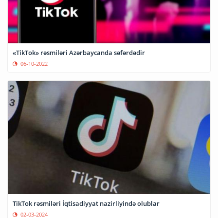
«TikTok» rəsmiləri Azərbaycanda səfərdədir
06-10-2022
TikTok rəsmiləri İqtisadiyyat nazirliyində olublar
02-03-2024