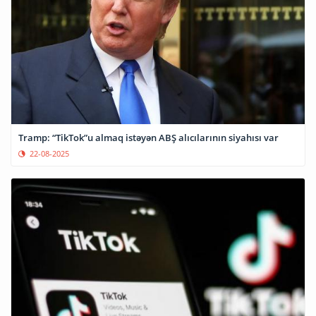
Tramp: “TikTok”u almaq istəyən ABŞ alıcılarının siyahısı var
22-08-2025