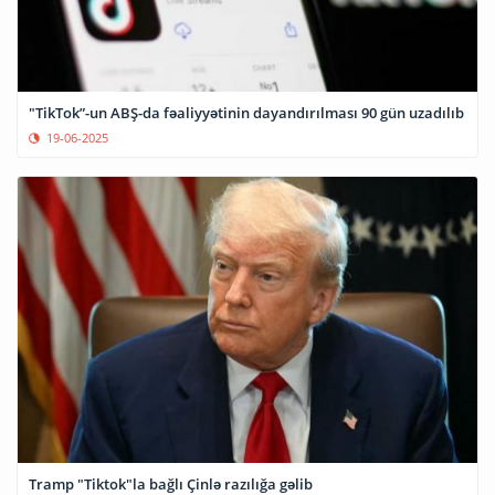
"TikTok”-un ABŞ-da fəaliyyətinin dayandırılması 90 gün uzadılıb
19-06-2025
Tramp "Tiktok"la bağlı Çinlə razılığa gəlib