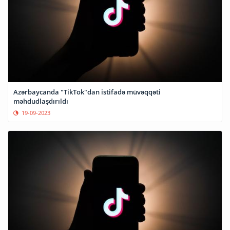
Azərbaycanda "TikTok"dan istifadə müvəqqəti
məhdudlaşdırıldı
19-09-2023