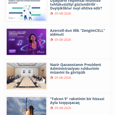
Uşaqların rəqəmsal mühitdə
təhlükəsizliyi gücləndirilir -
Dəyişikliklər nəyi ehtiva edir?
05-08-2026
Azercell-dən illik “ZengimCELL”
xidməti
05-08-2026
Nazir Qazaxıstanın Prezident
Administrasiyası rəhbərinin
müavini ilə görüşüb
05-08-2026
"Falcon 9" raketinin bir hissəsi
Ayla toqquşacaq
05-08-2026