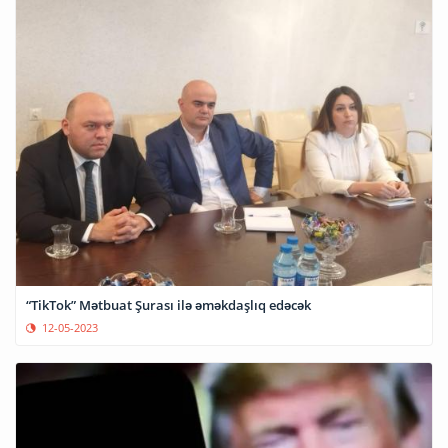
“TikTok” Mətbuat Şurası ilə əməkdaşlıq edəcək
12-05-2023