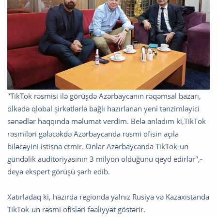
"TikTok rəsmisi ilə görüşdə Azərbaycanın rəqəmsal bazarı,
ölkədə qlobal şirkətlərlə bağlı hazırlanan yeni tənzimləyici
sənədlər haqqında məlumat verdim. Belə anladım ki,TikTok
rəsmiləri gələcəkdə Azərbaycanda rəsmi ofisin açıla
biləcəyini istisna etmir.
Onlar Azərbaycanda TikTok-un
gündəlik auditoriyasının 3 milyon olduğunu qeyd edirlər",-
deyə ekspert görüşü şərh edib.
Xatırladaq ki, hazırda regionda yalnız Rusiya və Kazaxıstanda
TikTok-un rəsmi ofisləri fəaliyyət göstərir.