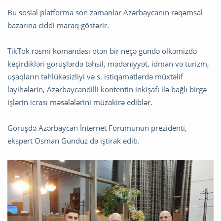
Bu sosial platforma son zamanlar Azərbaycanın rəqəmsal
bazarına ciddi maraq göstərir.
TikTok rəsmi komandası ötən bir neçə gündə ölkəmizdə
keçirdikləri görüşlərdə təhsil, mədəniyyət, idman və turizm,
uşaqların təhlükəsizliyi və s. istiqamətlərdə müxtəlif
layihələrin, Azərbaycandilli kontentin inkişafı ilə bağlı birgə
işlərin icrası məsələlərini müzakirə ediblər.
Görüşdə Azərbaycan İnternet Forumunun prezidenti,
ekspert Osman Gündüz də iştirak edib.