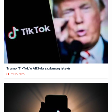
Trump “TikTok”u ABŞ-da saxlamaq istəyir
29-05-2025