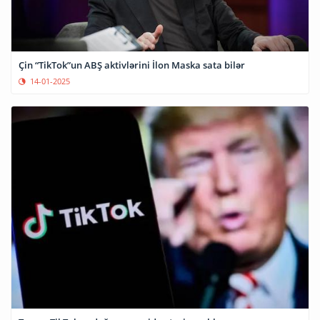
Çin “TikTok”un ABŞ aktivlərini İlon Maska sata bilər
14-01-2025