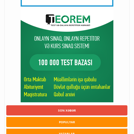
SON XƏBƏR
POPULYAR
YAZARLAR