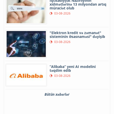
İqtisadiyyat Nazirliyinin
xidmətlərinə 13 milyondan artıq
müraciət olub
03-08-2026
"Elektron kredit və zəmanət"
sisteminin Əsasnaməsi" dəyişib
03-08-2026
“Alibaba” yeni AI modelini
təqdim edib
03-08-2026
Bütün xəbərlər