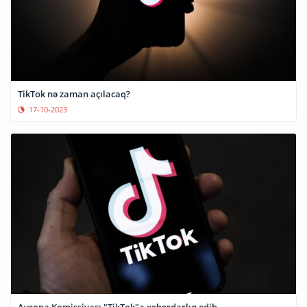
TikTok nə zaman açılacaq?
17-10-2023
Avropa Komissiyası "TikTok"a xəbərdarlıq edib