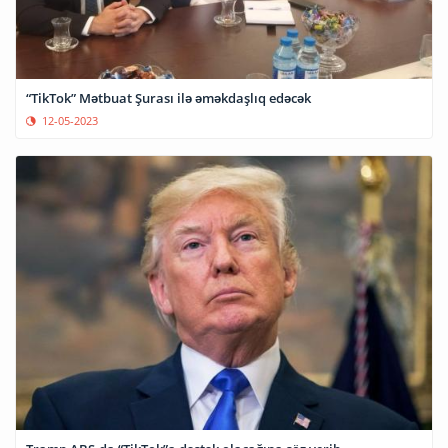
“TikTok” Mətbuat Şurası ilə əməkdaşlıq edəcək
12-05-2023