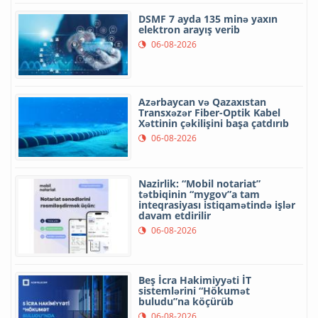
DSMF 7 ayda 135 minə yaxın
elektron arayış verib
06-08-2026
Azərbaycan və Qazaxıstan
Transxəzər Fiber-Optik Kabel
Xəttinin çəkilişini başa çatdırıb
06-08-2026
Nazirlik: “Mobil notariat”
tətbiqinin “mygov”a tam
inteqrasiyası istiqamətində işlər
davam etdirilir
06-08-2026
Beş İcra Hakimiyyəti İT
sistemlərini “Hökumət
buludu”na köçürüb
06-08-2026