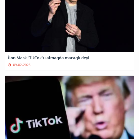
İlon Mask “TikTok”u almaqda maraqlı deyil
09-02-2025