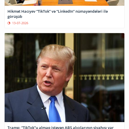
Hikmət Hacıyev “TikTok” və “LinkedIn” nümayəndələri ilə
görüşüb
13-07-2026
Tramp: “TikTok”u almaq istəyən ABŞ alıcılarının siyahısı var