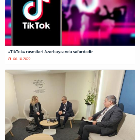
«TikTok» rəsmiləri Azərbaycanda səfərdədir
06-10-2022