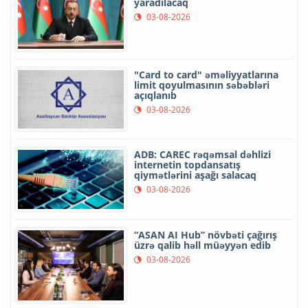
yaradılacaq
03-08-2026
"Card to card" əməliyyatlarına
limit qoyulmasının səbəbləri
açıqlanıb
03-08-2026
ADB: CAREC rəqəmsal dəhlizi
internetin topdansatış
qiymətlərini aşağı salacaq
03-08-2026
“ASAN AI Hub” növbəti çağırış
üzrə qalib həll müəyyən edib
03-08-2026