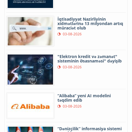
İqtisadiyyat Nazirliyinin
xidmətlərinə 13 milyondan artıq
müraciət olub
03-08-2026
"Elektron kredit və zəmanət"
sisteminin Əsasnaməsi" dəyişib
03-08-2026
“Alibaba” yeni AI modelini
təqdim edib
03-08-2026
“Dənizçilik” informasiya sistemi