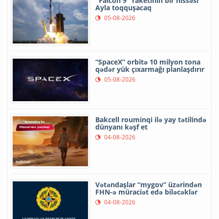
"Falcon 9" raketinin bir hissəsi
Ayla toqquşacaq
05-08-2026
“SpaceX” orbitə 10 milyon tona
qədər yük çıxarmağı planlaşdırır
05-08-2026
Bakcell rouminqi ilə yay tətilində
dünyanı kəşf et
04-08-2026
Vətəndaşlar “mygov” üzərindən
FHN-ə müraciət edə biləcəklər
04-08-2026