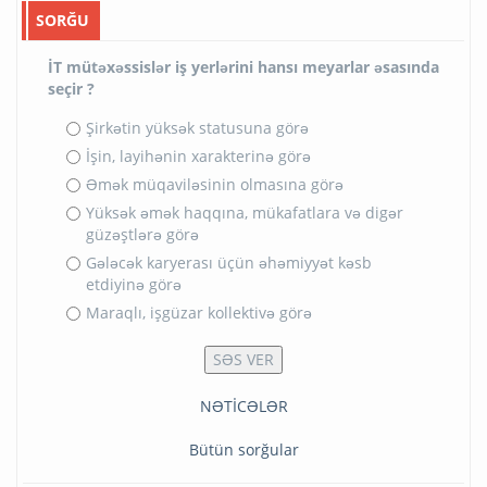
SORĞU
İT mütəxəssislər iş yerlərini hansı meyarlar əsasında
seçir ?
Şirkətin yüksək statusuna görə
İşin, layihənin xarakterinə görə
Əmək müqaviləsinin olmasına görə
Yüksək əmək haqqına, mükafatlara və digər
güzəştlərə görə
Gələcək karyerası üçün əhəmiyyət kəsb
etdiyinə görə
Maraqlı, işgüzar kollektivə görə
NƏTİCƏLƏR
Bütün sorğular