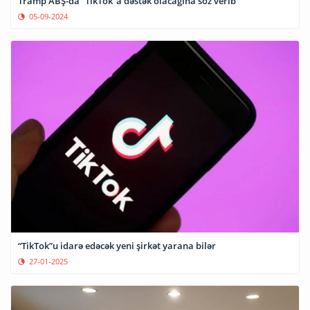
Tramp ABŞ-da “TikTok”a dəstək olacağına söz verib
05-09-2024
“TikTok”u idarə edəcək yeni şirkət yarana bilər
27-01-2025