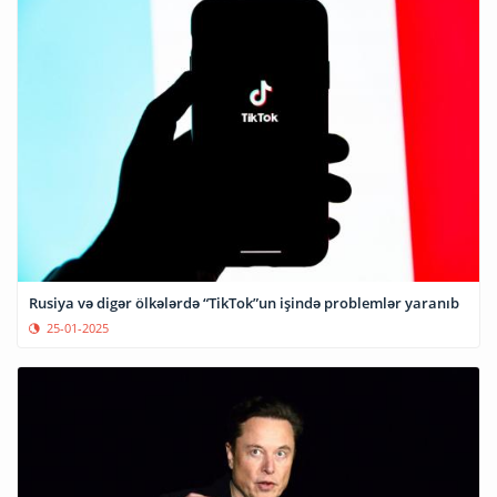
Rusiya və digər ölkələrdə “TikTok”un işində problemlər yaranıb
25-01-2025