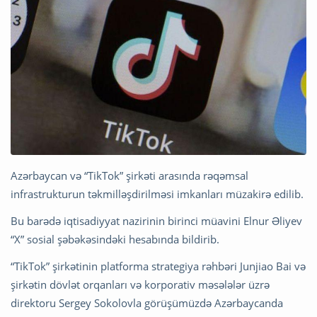
Azərbaycan və “TikTok” şirkəti arasında rəqəmsal
infrastrukturun təkmilləşdirilməsi imkanları müzakirə edilib.
Bu barədə iqtisadiyyat nazirinin birinci müavini Elnur Əliyev
“X” sosial şəbəkəsindəki hesabında bildirib.
“TikTok” şirkətinin platforma strategiya rəhbəri Junjiao Bai və
şirkətin dövlət orqanları və korporativ məsələlər üzrə
direktoru Sergey Sokolovla görüşümüzdə Azərbaycanda