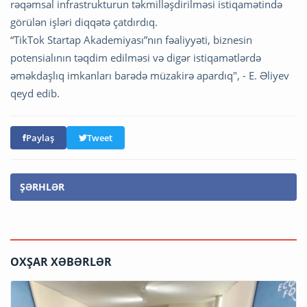
rəqəmsal infrastrukturun təkmilləşdirilməsi istiqamətində
görülən işləri diqqətə çatdırdıq.
“TikTok Startap Akademiyası”nın fəaliyyəti, biznesin
potensialının təqdim edilməsi və digər istiqamətlərdə
əməkdaşlıq imkanları barədə müzakirə apardıq", - E. Əliyev
qeyd edib.
Paylaş
Tweet
ŞƏRHLƏR
OXŞAR XƏBƏRLƏR