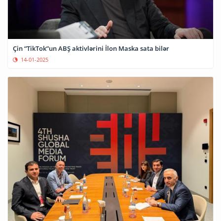
Çin “TikTok”un ABŞ aktivlərini İlon Maska sata bilər
14-01-2025