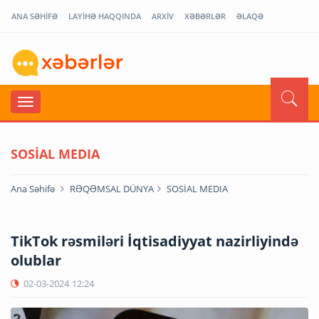
ANA SƏHİFƏ
LAYİHƏ HAQQINDA
ARXİV
XƏBƏRLƏR
ƏLAQƏ
SOSİAL MEDIA
Ana Səhifə
RƏQƏMSAL DÜNYA
SOSİAL MEDIA
TikTok rəsmiləri İqtisadiyyat nazirliyində
olublar
02-03-2024
12:24