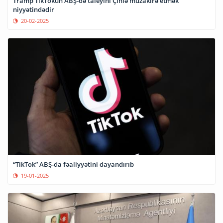
Tramp TikTokun ABŞ-də taleyini Çinlə müzakirə etmək
niyyətindədir
20-02-2025
“TikTok” ABŞ-da fəaliyyətini dayandırıb
19-01-2025