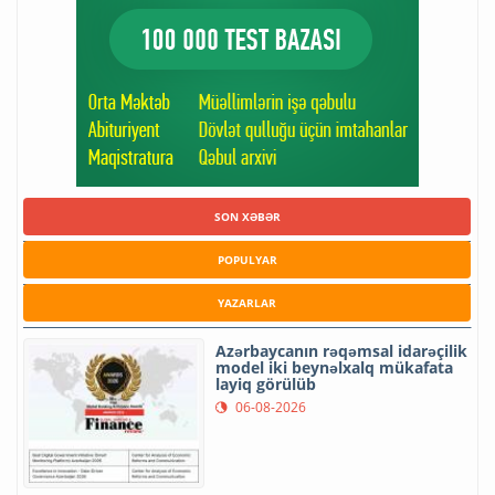
SON XƏBƏR
POPULYAR
YAZARLAR
Azərbaycanın rəqəmsal idarəçilik
model iki beynəlxalq mükafata
layiq görülüb
06-08-2026