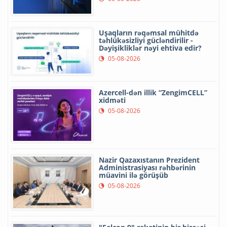
Uşaqların rəqəmsal mühitdə
təhlükəsizliyi gücləndirilir -
Dəyişikliklər nəyi ehtiva edir?
05-08-2026
Azercell-dən illik “ZengimCELL”
xidməti
05-08-2026
Nazir Qazaxıstanın Prezident
Administrasiyası rəhbərinin
müavini ilə görüşüb
05-08-2026