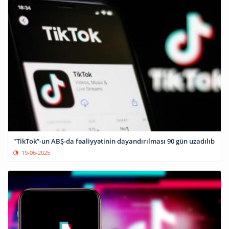
"TikTok”-un ABŞ-da fəaliyyətinin dayandırılması 90 gün uzadılıb
19-06-2025