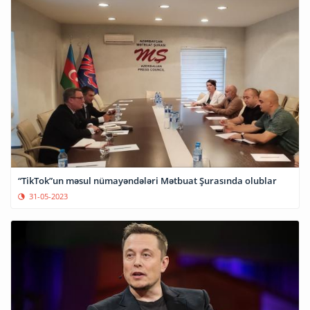
“TikTok”un məsul nümayəndələri Mətbuat Şurasında olublar
31-05-2023