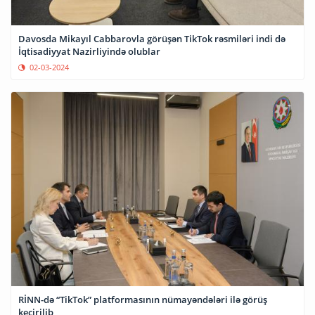
Davosda Mikayıl Cabbarovla görüşən TikTok rəsmiləri indi də
İqtisadiyyat Nazirliyində olublar
02-03-2024
RİNN-də “TikTok” platformasının nümayəndələri ilə görüş
keçirilib