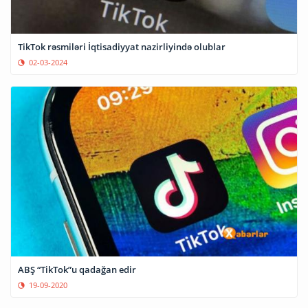
TikTok rəsmiləri İqtisadiyyat nazirliyində olublar
02-03-2024
ABŞ “TikTok”u qadağan edir
19-09-2020