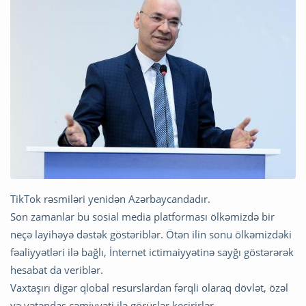
TikTok rəsmiləri yenidən Azərbaycandadır.
Son zamanlar bu sosial media platforması ölkəmizdə bir
neçə layihəyə dəstək göstəriblər. Ötən ilin sonu ölkəmizdəki
fəaliyyətləri ilə bağlı, İnternet ictimaiyyətinə sayğı göstərərək
hesabat da veriblər.
Vaxtaşırı digər qlobal resurslardan fərqli olaraq dövlət, özəl
və vətəndaş cəmiyyəti ilə görüşlər keçirirlər.