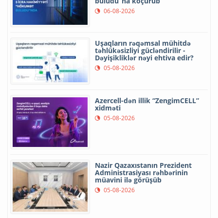
buludu”na köçürüb
06-08-2026
Uşaqların rəqəmsal mühitdə
təhlükəsizliyi gücləndirilir -
Dəyişikliklər nəyi ehtiva edir?
05-08-2026
Azercell-dən illik “ZengimCELL”
xidməti
05-08-2026
Nazir Qazaxıstanın Prezident
Administrasiyası rəhbərinin
müavini ilə görüşüb
05-08-2026