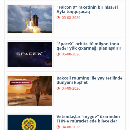
"Falcon 9" raketinin bir hissəsi
Ayla toqquşacaq
05-08-2026
“SpaceX” orbitə 10 milyon tona
qədər yük çıxarmağı planlaşdırır
05-08-2026
Bakcell rouminqi ilə yay tətilində
dünyanı kəşf et
04-08-2026
Vətəndaşlar “mygov” üzərindən
FHN-ə müraciət edə biləcəklər
04-08-2026