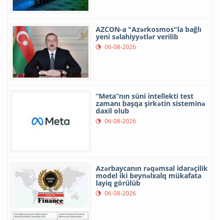
AZCON-a "Azərkosmos"la bağlı
yeni səlahiyyətlər verilib
06-08-2026
“Meta”nın süni intellekti test
zamanı başqa şirkətin sisteminə
daxil olub
06-08-2026
Azərbaycanın rəqəmsal idarəçilik
model iki beynəlxalq mükafata
layiq görülüb
06-08-2026