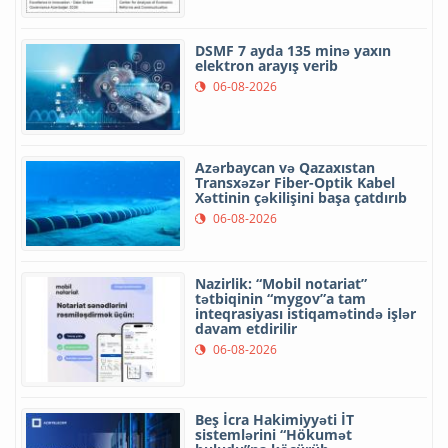
DSMF 7 ayda 135 minə yaxın
elektron arayış verib
06-08-2026
Azərbaycan və Qazaxıstan
Transxəzər Fiber-Optik Kabel
Xəttinin çəkilişini başa çatdırıb
06-08-2026
Nazirlik: “Mobil notariat”
tətbiqinin “mygov”a tam
inteqrasiyası istiqamətində işlər
davam etdirilir
06-08-2026
Beş İcra Hakimiyyəti İT
sistemlərini “Hökumət