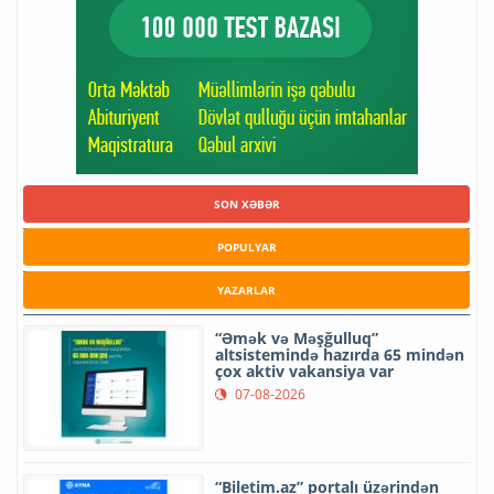
SON XƏBƏR
POPULYAR
YAZARLAR
“Əmək və Məşğulluq”
altsistemində hazırda 65 mindən
çox aktiv vakansiya var
07-08-2026
“Biletim.az” portalı üzərindən