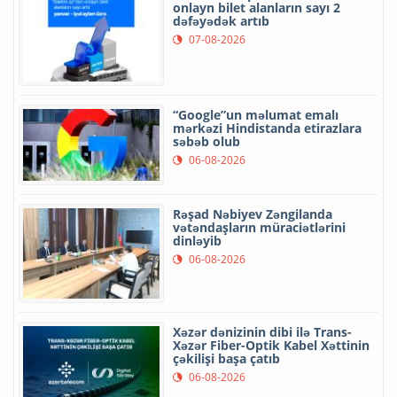
onlayn bilet alanların sayı 2
dəfəyədək artıb
07-08-2026
“Google”un məlumat emalı
mərkəzi Hindistanda etirazlara
səbəb olub
06-08-2026
Rəşad Nəbiyev Zəngilanda
vətəndaşların müraciətlərini
dinləyib
06-08-2026
Xəzər dənizinin dibi ilə Trans-
Xəzər Fiber-Optik Kabel Xəttinin
çəkilişi başa çatıb
06-08-2026