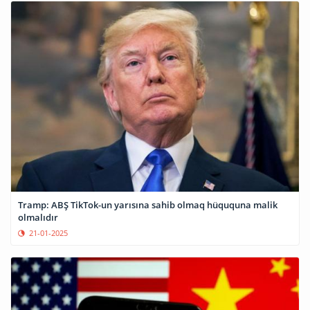
Tramp: ABŞ TikTok-un yarısına sahib olmaq hüququna malik
olmalıdır
21-01-2025