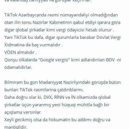
TikTok Azərbaycanda rəsmi nümayəndəliyi olmadığından
ötən ilin sonu Nazirlər Kabinetinin qəbul etdiyi qərara görə
digər qlobal şirkətlər kimi vergi ödəyicisi hesab olunur .
Yəni TikTok bu dəfə, digər qurumlarla bərabər Dövlət Vergi
Xidmətinə də baş vurmalıdır .
VÖEN almalıdır .
Qonşu ölkələrdə "Google vergisi" kimi adlandırılan ƏDV -ni
ödəməlidirlər.
Bilmirəm bu gün Mədəniyyət Nazirliyindəki görüşdə bütün
bunları TikTok rəsmilərinə çatdırıblarmı.
Daha doğru olar ki, DVX, RİNN və İN ölkəmizdə qlobal
şirkətlər üçün yaranmış yeni hüquqi mühitlə bağlı bir
açıqlama versinlər.
Xeyli gecikmiş olsa da hökumətin bu addımı doğru və
məntiqlidir.