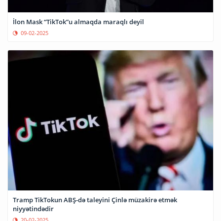
İlon Mask “TikTok”u almaqda maraqlı deyil
09-02-2025
Tramp TikTokun ABŞ-də taleyini Çinlə müzakirə etmək
niyyətindədir
20-02-2025