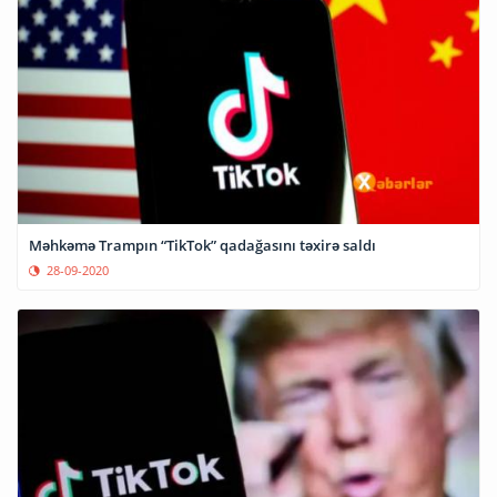
Məhkəmə Trampın “TikTok” qadağasını təxirə saldı
28-09-2020