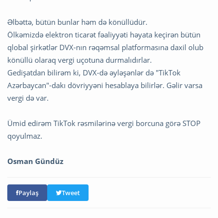
Əlbəttə, bütün bunlar həm də könüllüdür.
Ölkəmizdə elektron ticarət fəaliyyəti həyata keçirən bütün
qlobal şirkətlər DVX-nın rəqəmsal platformasına daxil olub
könüllü olaraq vergi uçotuna durmalıdırlar.
Gedişatdan bilirəm ki, DVX-də əyləşənlər də "TikTok
Azərbaycan"-dakı dövriyyəni hesablaya bilirlər. Gəlir varsa
vergi də var.
Ümid edirəm TikTok rəsmilərinə vergi borcuna görə STOP
qoyulmaz.
Osman Gündüz
Paylaş
Tweet