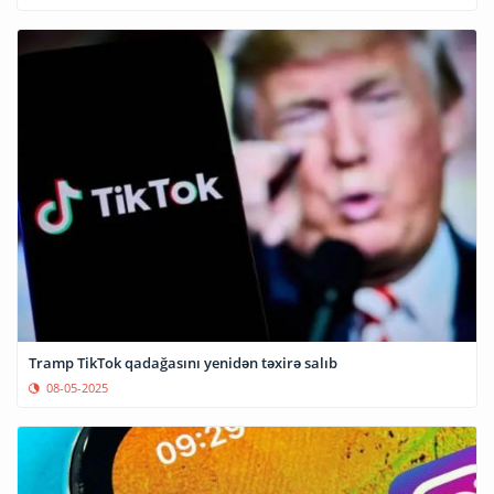
Tramp TikTok qadağasını yenidən təxirə salıb
08-05-2025