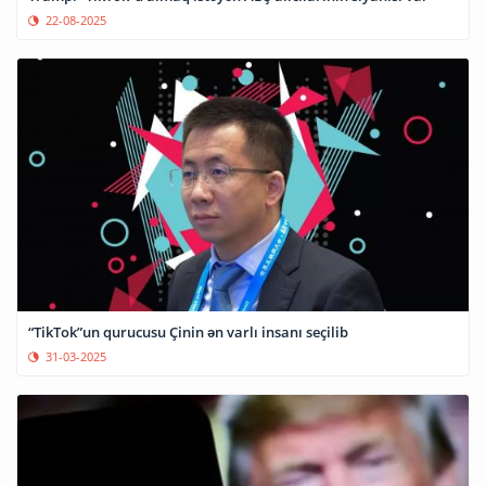
22-08-2025
“TikTok”un qurucusu Çinin ən varlı insanı seçilib
31-03-2025