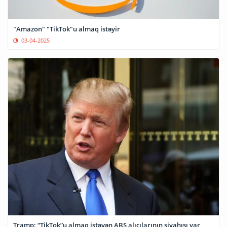
"Amazon" "TikTok"u almaq istəyir
03-04-2025
Tramp: “TikTok”u almaq istəyən ABŞ alıcılarının siyahısı var