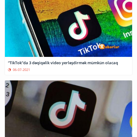
“TikTok”da 3 dəqiqəlik video yerləşdirmək mümkün olacaq
06-07-2021