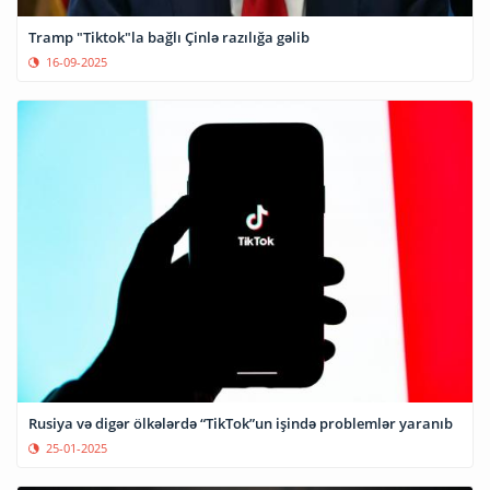
Tramp "Tiktok"la bağlı Çinlə razılığa gəlib
16-09-2025
Rusiya və digər ölkələrdə “TikTok”un işində problemlər yaranıb
25-01-2025