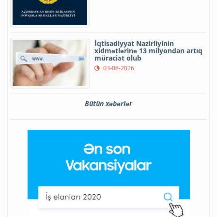
İqtisadiyyat Nazirliyinin
xidmətlərinə 13 milyondan artıq
müraciət olub
03-08-2026
Bütün xəbərlər