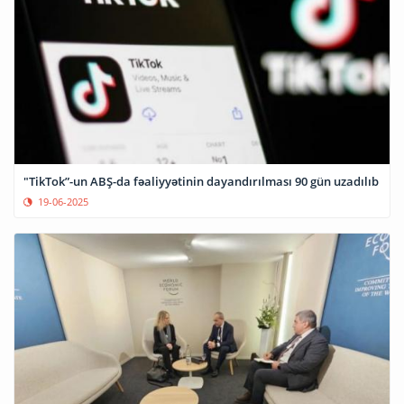
"TikTok”-un ABŞ-da fəaliyyətinin dayandırılması 90 gün uzadılıb
19-06-2025