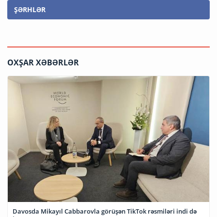
ŞƏRHLƏR
OXŞAR XƏBƏRLƏR
Davosda Mikayıl Cabbarovla görüşən TikTok rəsmiləri indi də