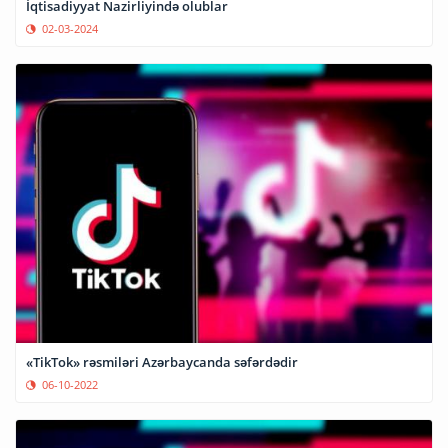
İqtisadiyyat Nazirliyində olublar
02-03-2024
«TikTok» rəsmiləri Azərbaycanda səfərdədir
06-10-2022