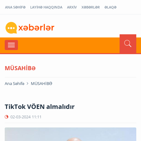
ANA SƏHİFƏ
LAYİHƏ HAQQINDA
ARXİV
XƏBƏRLƏR
ƏLAQƏ
MÜSAHİBƏ
Ana Səhifə
MÜSAHİBƏ
TikTok VÖEN almalıdır
02-03-2024
11:11