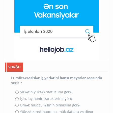
SORĞU
İT mütəxəssislər iş yerlərini hansı meyarlar əsasında
seçir ?
Şirkətin yüksək statusuna görə
İşin, layihənin xarakterinə görə
Əmək müqaviləsinin olmasına görə
Yüksək əmək haqqına, mükafatlara və digər