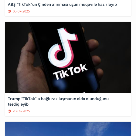
ABŞ "TikTok"un Çindən alınması üçün müqavilə hazırlayıb
05-07-2025
Tramp “TikTok”la bağlı razılaşmanın əldə olunduğunu
təsdiqləyib
20-09-2025