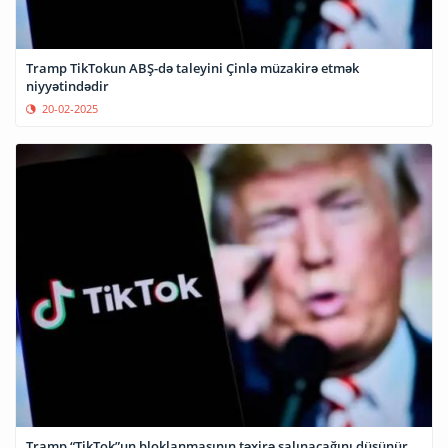
Tramp TikTokun ABŞ-də taleyini Çinlə müzakirə etmək
niyyətindədir
20-02-2025
Tramp “TikTok”un bloklanmasının təxirə salınacağını düşünür