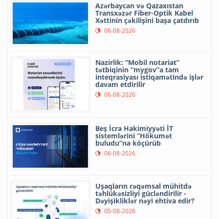
Azərbaycan və Qazaxıstan
Transxəzər Fiber-Optik Kabel
Xəttinin çəkilişini başa çatdırıb
06-08-2026
Nazirlik: “Mobil notariat”
tətbiqinin “mygov”a tam
inteqrasiyası istiqamətində işlər
davam etdirilir
06-08-2026
Beş İcra Hakimiyyəti İT
sistemlərini “Hökumət
buludu”na köçürüb
06-08-2026
Uşaqların rəqəmsal mühitdə
təhlükəsizliyi gücləndirilir -
Dəyişikliklər nəyi ehtiva edir?
05-08-2026