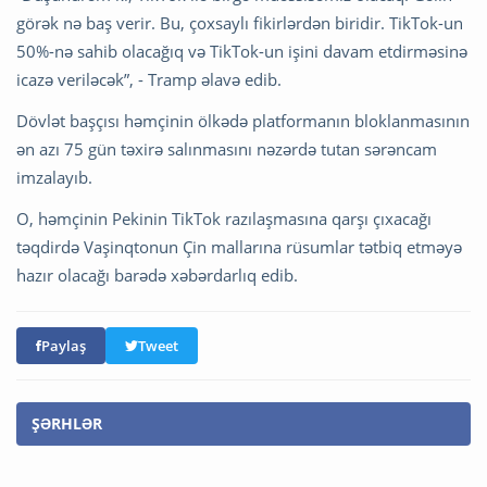
görək nə baş verir. Bu, çoxsaylı fikirlərdən biridir. TikTok-un
50%-nə sahib olacağıq və TikTok-un işini davam etdirməsinə
icazə veriləcək”, - Tramp əlavə edib.
Dövlət başçısı həmçinin ölkədə platformanın bloklanmasının
ən azı 75 gün təxirə salınmasını nəzərdə tutan sərəncam
imzalayıb.
O, həmçinin Pekinin TikTok razılaşmasına qarşı çıxacağı
təqdirdə Vaşinqtonun Çin mallarına rüsumlar tətbiq etməyə
hazır olacağı barədə xəbərdarlıq edib.
Paylaş
Tweet
ŞƏRHLƏR