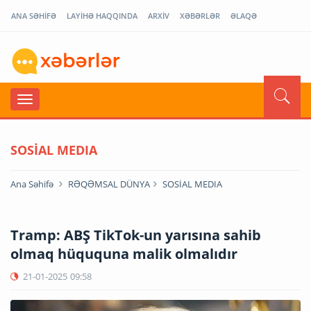
ANA SƏHİFƏ
LAYİHƏ HAQQINDA
ARXİV
XƏBƏRLƏR
ƏLAQƏ
SOSİAL MEDIA
Ana Səhifə
RƏQƏMSAL DÜNYA
SOSİAL MEDIA
Tramp: ABŞ TikTok-un yarısına sahib
olmaq hüququna malik olmalıdır
21-01-2025
09:58