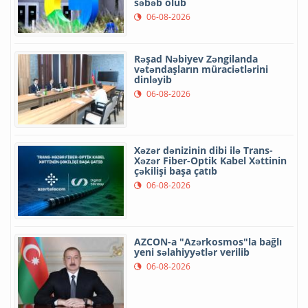
səbəb olub
06-08-2026
Rəşad Nəbiyev Zəngilanda
vətəndaşların müraciətlərini
dinləyib
06-08-2026
Xəzər dənizinin dibi ilə Trans-
Xəzər Fiber-Optik Kabel Xəttinin
çəkilişi başa çatıb
06-08-2026
AZCON-a "Azərkosmos"la bağlı
yeni səlahiyyətlər verilib
06-08-2026