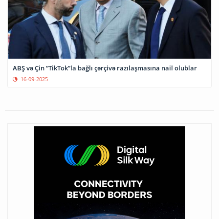
ABŞ və Çin “TikTok”la bağlı çərçivə razılaşmasına nail olublar
16-09-2025