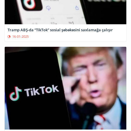
Tramp ABŞ-da “TikTok” sosial şəbəkəsini saxlamağa çalışır
16-01-2025