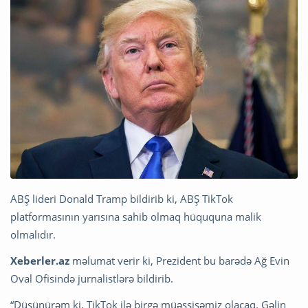
ABŞ lideri Donald Tramp bildirib ki, ABŞ TikTok
platformasının yarısına sahib olmaq hüququna malik
olmalıdır.
Xeberler.az
məlumat verir ki, Prezident bu barədə Ağ Evin
Oval Ofisində jurnalistlərə bildirib.
“Düşünürəm ki, TikTok ilə birgə müəssisəmiz olacaq. Gəlin