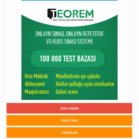
SON XƏBƏR
POPULYAR
YAZARLAR