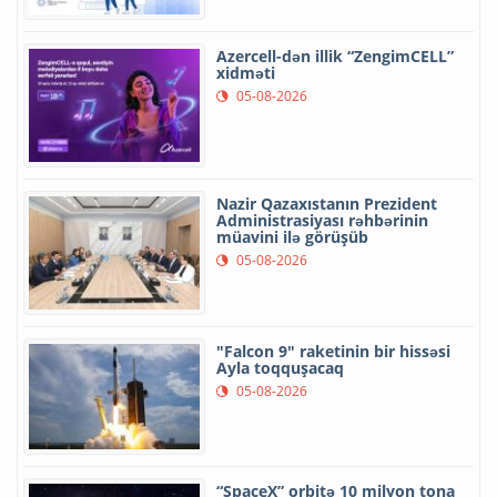
Azercell-dən illik “ZengimCELL”
xidməti
05-08-2026
Nazir Qazaxıstanın Prezident
Administrasiyası rəhbərinin
müavini ilə görüşüb
05-08-2026
"Falcon 9" raketinin bir hissəsi
Ayla toqquşacaq
05-08-2026
“SpaceX” orbitə 10 milyon tona