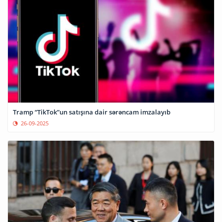
Tramp “TikTok”un satışına dair sərəncam imzalayıb
26-09-2025