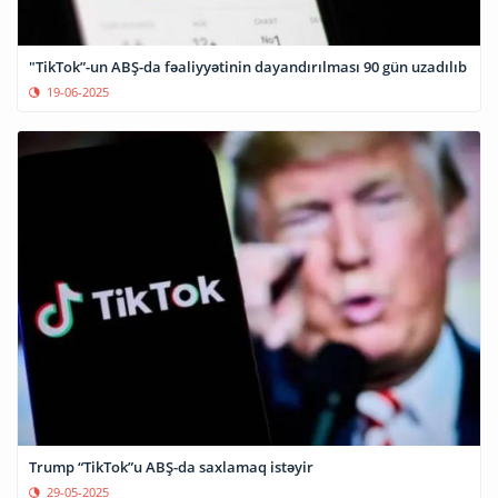
"TikTok”-un ABŞ-da fəaliyyətinin dayandırılması 90 gün uzadılıb
19-06-2025
Trump “TikTok”u ABŞ-da saxlamaq istəyir
29-05-2025