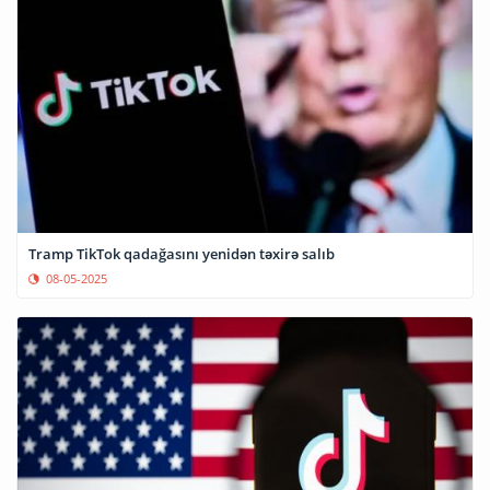
Tramp TikTok qadağasını yenidən təxirə salıb
08-05-2025