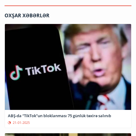
OXŞAR XƏBƏRLƏR
ABŞ-da “TikTok”un bloklanması 75 günlük təxirə salınıb
21-01-2025