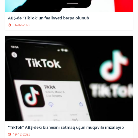
ABŞ-də "TikTok"un fəaliyyəti bərpa olunub
14-02-2025
"TikTok" ABŞ-dəki biznesini satmaq üçün müqavilə imzalayıb
19-12-2025