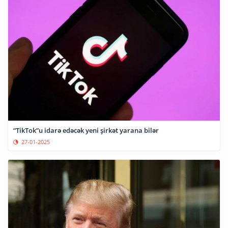
“TikTok”u idarə edəcək yeni şirkət yarana bilər
27-01-2025