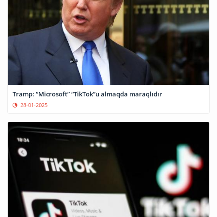
Tramp: “Microsoft” “TikTok”u almaqda maraqlıdır
28-01-2025