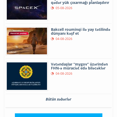
qədər yük çıxarmağı planlaşdırır
05-08-2026
Bakcell rouminqi ilə yay tətilində
dünyanı kəşf et
04-08-2026
Vətəndaşlar “mygov” üzərindən
FHN-ə müraciət edə biləcəklər
04-08-2026
Bütün xəbərlər