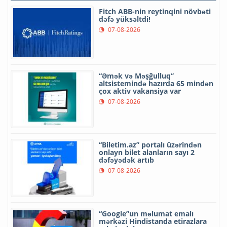
Fitch ABB-nin reytinqini növbəti
dəfə yüksəltdi!
07-08-2026
“Əmək və Məşğulluq”
altsistemində hazırda 65 mindən
çox aktiv vakansiya var
07-08-2026
“Biletim.az” portalı üzərindən
onlayn bilet alanların sayı 2
dəfəyədək artıb
07-08-2026
“Google”un məlumat emalı
mərkəzi Hindistanda etirazlara