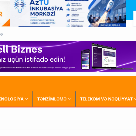
QƏ
XNOLOGİYA
TƏNZİMLƏMƏ
TELEKOM VƏ NƏQLİYYAT