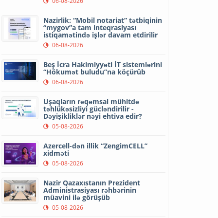
06-08-2026
Nazirlik: “Mobil notariat” tətbiqinin
“mygov”a tam inteqrasiyası
istiqamətində işlər davam etdirilir
06-08-2026
Beş İcra Hakimiyyəti İT sistemlərini
“Hökumət buludu”na köçürüb
06-08-2026
Uşaqların rəqəmsal mühitdə
təhlükəsizliyi gücləndirilir -
Dəyişikliklər nəyi ehtiva edir?
05-08-2026
Azercell-dən illik “ZengimCELL”
xidməti
05-08-2026
Nazir Qazaxıstanın Prezident
Administrasiyası rəhbərinin
müavini ilə görüşüb
05-08-2026