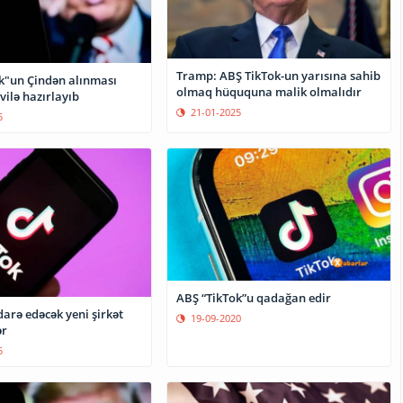
Tramp: ABŞ TikTok-un yarısına sahib
k"un Çindən alınması
olmaq hüququna malik olmalıdır
ilə hazırlayıb
21-01-2025
5
ABŞ “TikTok”u qadağan edir
darə edəcək yeni şirkət
19-09-2020
ər
5