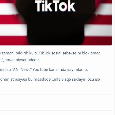
 zamanı bildirib ki, o, TikTok sosial şəbəkəsini bloklamaq
bağlamaq niyyətindədir.
videosu “ANI News” YouTube kanalında yayımlanıb.
dministrasiyası bu məsələdə Çinlə əlaqə saxlayır, özü isə