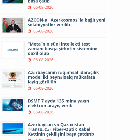
başa çatıb
06-08-2026
AZCON-a "Azərkosmos"la bağlı yeni
səlahiyyətlər verilib
06-08-2026
“Meta”nın süni intellekti test
zamanı başqa şirkətin sisteminə
daxil olub
06-08-2026
Azərbaycanın rəqəmsal idarəçilik
model iki beynəlxalq mükafata
layiq görülüb
06-08-2026
DSMF 7 ayda 135 minə yaxın
elektron arayış verib
06-08-2026
Azərbaycan və Qazaxıstan
Transxəzər Fiber-Optik Kabel
Xəttinin çəkilişini başa çatdırıb