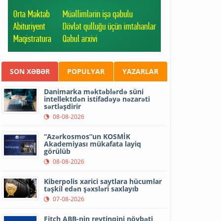
SON XƏBƏR
POPULYAR
YAZARLAR
Danimarka məktəblərdə süni
intellektdən istifadəyə nəzarəti
sərtləşdirir
08-08-2026
“Azərkosmos”un KOSMİK
Akademiyası mükafata layiq
görülüb
08-08-2026
Kiberpolis xarici saytlara hücumlar
təşkil edən şəxsləri saxlayıb
07-08-2026
Fitch ABB-nin reytinqini növbəti