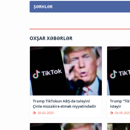
ŞƏRHLƏR
OXŞAR XƏBƏRLƏR
Tramp TikTokun ABŞ-də taleyini
Trump “Tik
Çinlə müzakirə etmək niyyətindədir
istəyir
20-02-2025
29-05-202