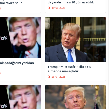
dayandırılması 90 gün uzadılıb
nı təxirə salıb
19-06-2025
5
ok qadağasını yenidən
Tramp: “Microsoft” “TikTok”u
almaqda maraqlıdır
5
28-01-2025