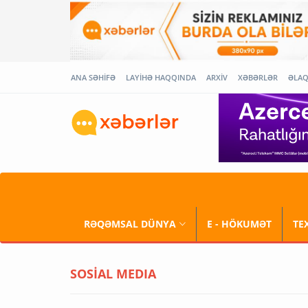
ANA SƏHİFƏ
LAYİHƏ HAQQINDA
ARXİV
XƏBƏRLƏR
ƏLA
RƏQƏMSAL DÜNYA
E - HÖKUMƏT
TE
SOSİAL MEDIA