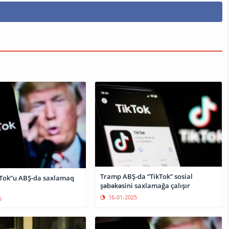
Tramp ABŞ-da “TikTok” sosial
Tok”u ABŞ-da saxlamaq
şəbəkəsini saxlamağa çalışır
16-01-2025
5