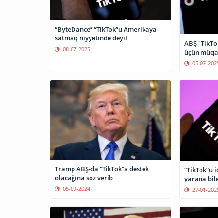
“ByteDance” “TikTok”u Amerikaya
satmaq niyyətində deyil
ABŞ "TikTo
08-07-2025
üçün müqav
05-07-202
Tramp ABŞ-da “TikTok”a dəstək
“TikTok”u i
olacağına söz verib
yarana bil
05-09-2024
27-01-202