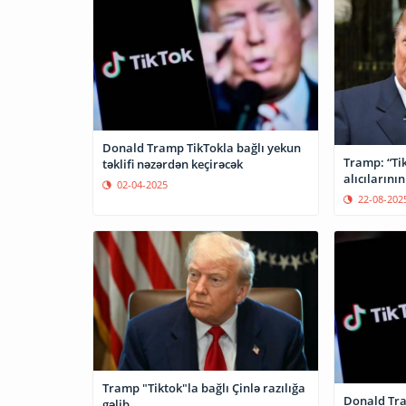
Donald Tramp TikTokla bağlı yekun
Tramp: “Ti
təklifi nəzərdən keçirəcək
alıcılarının
02-04-2025
22-08-202
Tramp "Tiktok"la bağlı Çinlə razılığa
Donald Tr
gəlib