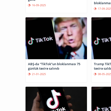
bloklanması
16-09-2025
17-09-202
ABŞ-da “TikTok”un bloklanması 75
Tramp TikT
günlük təxirə salınıb
təxirə salıb
21-01-2025
08-05-202