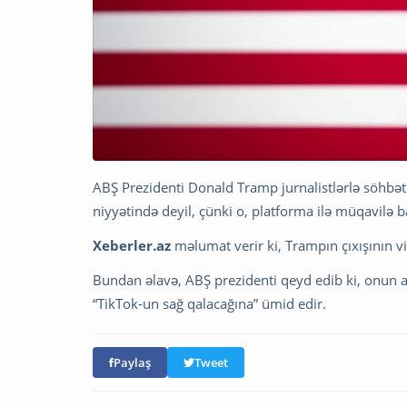
ABŞ Prezidenti Donald Tramp jurnalistlərlə söhbəti
niyyətində deyil, çünki o, platforma ilə müqavilə 
Xeberler.az
məlumat verir ki, Trampın çıxışının 
Bundan əlavə, ABŞ prezidenti qeyd edib ki, onun a
“TikTok-un sağ qalacağına” ümid edir.
Paylaş
Tweet