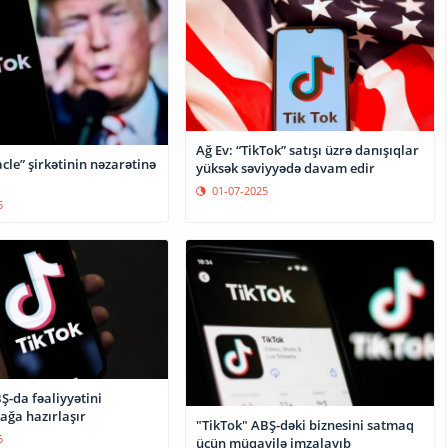
Ağ Ev: “TikTok” satışı üzrə danışıqlar
cle” şirkətinin nəzarətinə
yüksək səviyyədə davam edir
01-07-2025
5
Ş-da fəaliyyətini
ğa hazırlaşır
"TikTok" ABŞ-dəki biznesini satmaq
5
üçün müqavilə imzalayıb