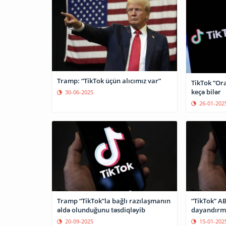
Tramp: “TikTok üçün alıcımız var”
TikTok “Ora
keçə bilər
30-06-2025
26-01-202
Tramp “TikTok”la bağlı razılaşmanın
“TikTok” AB
əldə olunduğunu təsdiqləyib
dayandırma
20-09-2025
15-01-202