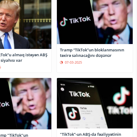
Tramp “TikTok”un bloklanmasının
kTok”u almaq istəyən ABŞ
təxirə salınacağını düşünür
 siyahısı var
07-03-2025
5
"TikTok”-un ABŞ-da fəaliyyətinin
amp "TikTok"un