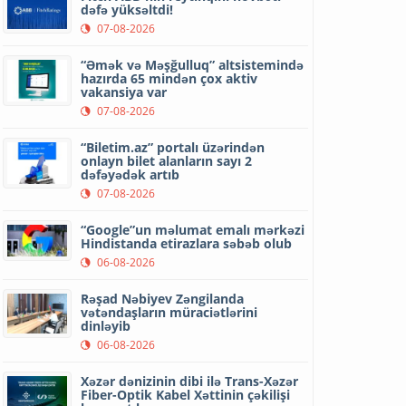
dəfə yüksəltdi!
07-08-2026
“Əmək və Məşğulluq” altsistemində
hazırda 65 mindən çox aktiv
vakansiya var
07-08-2026
“Biletim.az” portalı üzərindən
onlayn bilet alanların sayı 2
dəfəyədək artıb
07-08-2026
“Google”un məlumat emalı mərkəzi
Hindistanda etirazlara səbəb olub
06-08-2026
Rəşad Nəbiyev Zəngilanda
vətəndaşların müraciətlərini
dinləyib
06-08-2026
Xəzər dənizinin dibi ilə Trans-Xəzər
Fiber-Optik Kabel Xəttinin çəkilişi